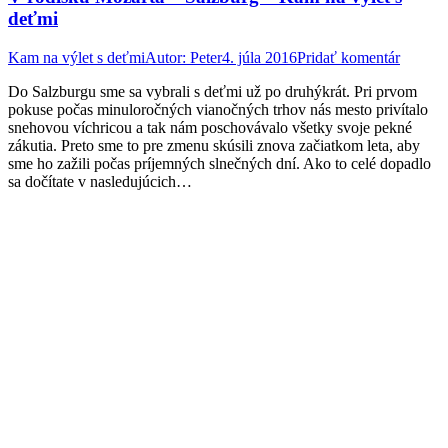
deťmi
Kam na výlet s deťmi
Autor:
Peter
4. júla 2016
Pridať komentár
Do Salzburgu sme sa vybrali s deťmi už po druhýkrát. Pri prvom
pokuse počas minuloročných vianočných trhov nás mesto privítalo
snehovou víchricou a tak nám poschovávalo všetky svoje pekné
zákutia. Preto sme to pre zmenu skúsili znova začiatkom leta, aby
sme ho zažili počas príjemných slnečných dní. Ako to celé dopadlo
sa dočítate v nasledujúcich…