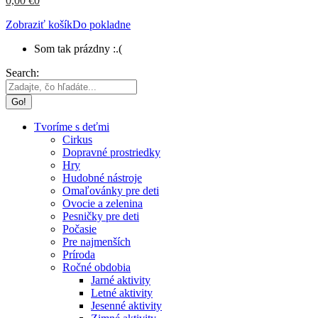
0,00
€
0
Zobraziť košík
Do pokladne
Som tak prázdny :.(
Search:
Tvoríme s deťmi
Cirkus
Dopravné prostriedky
Hry
Hudobné nástroje
Omaľovánky pre deti
Ovocie a zelenina
Pesničky pre deti
Počasie
Pre najmenších
Príroda
Ročné obdobia
Jarné aktivity
Letné aktivity
Jesenné aktivity