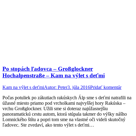
Po stopách ľadovca – Großglockner
Hochalpenstraße – Kam na výlet s deťmi
Kam na výlet s deťmi
Autor:
Peter
3. júla 2016
Pridať komentár
Počas potuliek po zákutiach rakúskych Álp sme s deťmi natrafili na
úžasné miesto priamo pod vrcholkami najvyššej hory Rakúska –
vrchu Großglockner. Užili sme si doteraz najúžasnejšiu
panoramatickú cestu autom, ktorá stúpala takmer do výšky nášho
Lomnického štítu a popri tom sme na vlastné oči videli skutočný
ľadovec. Ste zvedaví, ako tento výlet s deťmi…