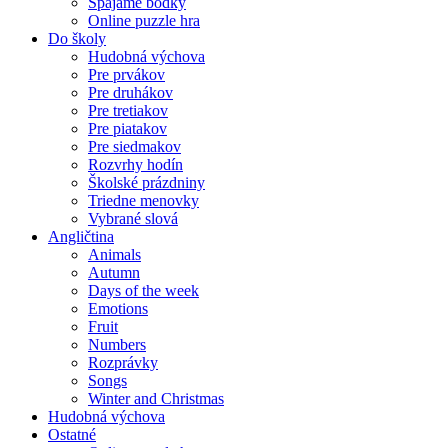
Spájame bodky
Online puzzle hra
Do školy
Hudobná výchova
Pre prvákov
Pre druhákov
Pre tretiakov
Pre piatakov
Pre siedmakov
Rozvrhy hodín
Školské prázdniny
Triedne menovky
Vybrané slová
Angličtina
Animals
Autumn
Days of the week
Emotions
Fruit
Numbers
Rozprávky
Songs
Winter and Christmas
Hudobná výchova
Ostatné