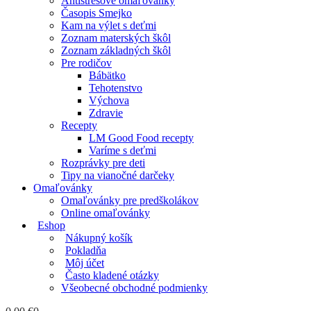
Antistresové omaľovánky
Časopis Smejko
Kam na výlet s deťmi
Zoznam materských škôl
Zoznam základných škôl
Pre rodičov
Bábätko
Tehotenstvo
Výchova
Zdravie
Recepty
LM Good Food recepty
Varíme s deťmi
Rozprávky pre deti
Tipy na vianočné darčeky
Omaľovánky
Omaľovánky pre predškolákov
Online omaľovánky
Eshop
Nákupný košík
Pokladňa
Môj účet
Často kladené otázky
Všeobecné obchodné podmienky