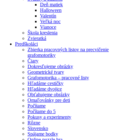
Deň matiek
Halloween
Valentín
Veľká noc
Vianoce
Škola kreslenia
Zvieratká
Predškoláci
Zbierka pracovných listov na precvičenie
grafomotoriky
Čiary
Dokresľujeme obrázky
Geometrické tvary
Grafomotorika – pracovné listy
Hľadáme cestičky
Hľadáme dvojice
Obťahujeme obrázky
Omaľovánky pre deti
Počítame
Počítame do 5
Pokusy a experimenty
Rôzne
Slovensko
Spájame bodky
Online puzzle hra