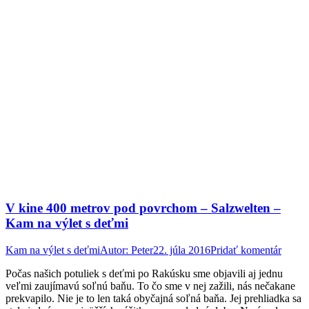
V kine 400 metrov pod povrchom – Salzwelten –
Kam na výlet s deťmi
Kam na výlet s deťmi
Autor:
Peter
22. júla 2016
Pridať komentár
Počas našich potuliek s deťmi po Rakúsku sme objavili aj jednu
veľmi zaujímavú soľnú baňu. To čo sme v nej zažili, nás nečakane
prekvapilo. Nie je to len taká obyčajná soľná baňa. Jej prehliadka sa