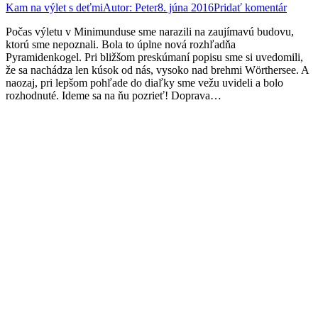
Kam na výlet s deťmi
Autor:
Peter
8. júna 2016
Pridať komentár
Počas výletu v Minimunduse sme narazili na zaujímavú budovu,
ktorú sme nepoznali. Bola to úplne nová rozhľadňa
Pyramidenkogel. Pri bližšom preskúmaní popisu sme si uvedomili,
že sa nachádza len kúsok od nás, vysoko nad brehmi Wörthersee. A
naozaj, pri lepšom pohľade do diaľky sme vežu uvideli a bolo
rozhodnuté. Ideme sa na ňu pozrieť! Doprava…