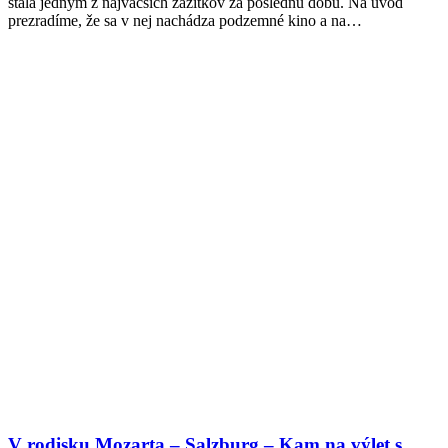
stala jedným z najväčších zážitkov za poslednú dobu. Na úvod
prezradíme, že sa v nej nachádza podzemné kino a na…
V rodisku Mozarta – Salzburg – Kam na výlet s