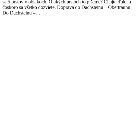
sa 5 prstov v oblakoch. O akých prstoch to píšeme? Čítajte ďalej a
čoskoro sa všetko dozviete. Doprava do Dachsteinu – Obertraunu
Do Dachsteinu –…