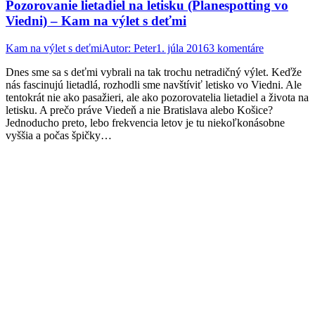
Pozorovanie lietadiel na letisku (Planespotting vo
Viedni) – Kam na výlet s deťmi
Kam na výlet s deťmi
Autor:
Peter
1. júla 2016
3 komentáre
Dnes sme sa s deťmi vybrali na tak trochu netradičný výlet. Keďže
nás fascinujú lietadlá, rozhodli sme navštíviť letisko vo Viedni. Ale
tentokrát nie ako pasažieri, ale ako pozorovatelia lietadiel a života na
letisku. A prečo práve Viedeň a nie Bratislava alebo Košice?
Jednoducho preto, lebo frekvencia letov je tu niekoľkonásobne
vyššia a počas špičky…