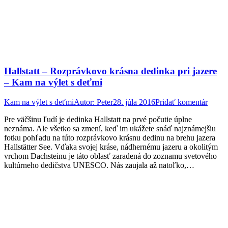
Hallstatt – Rozprávkovo krásna dedinka pri jazere
– Kam na výlet s deťmi
Kam na výlet s deťmi
Autor:
Peter
28. júla 2016
Pridať komentár
Pre väčšinu ľudí je dedinka Hallstatt na prvé počutie úplne
neznáma. Ale všetko sa zmení, keď im ukážete snáď najznámejšiu
fotku pohľadu na túto rozprávkovo krásnu dedinu na brehu jazera
Hallstätter See. Vďaka svojej kráse, nádhernému jazeru a okolitým
vrchom Dachsteinu je táto oblasť zaradená do zoznamu svetového
kultúrneho dedičstva UNESCO. Nás zaujala až natoľko,…