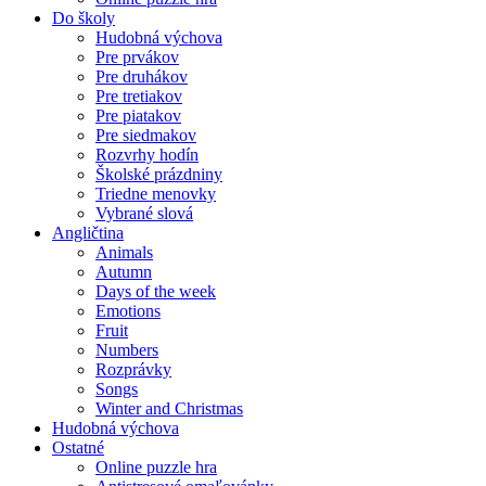
Do školy
Hudobná výchova
Pre prvákov
Pre druhákov
Pre tretiakov
Pre piatakov
Pre siedmakov
Rozvrhy hodín
Školské prázdniny
Triedne menovky
Vybrané slová
Angličtina
Animals
Autumn
Days of the week
Emotions
Fruit
Numbers
Rozprávky
Songs
Winter and Christmas
Hudobná výchova
Ostatné
Online puzzle hra