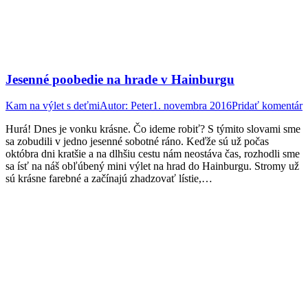
Jesenné poobedie na hrade v Hainburgu
Kam na výlet s deťmi
Autor:
Peter
1. novembra 2016
Pridať komentár
Hurá! Dnes je vonku krásne. Čo ideme robiť? S týmito slovami sme
sa zobudili v jedno jesenné sobotné ráno. Keďže sú už počas
októbra dni kratšie a na dlhšiu cestu nám neostáva čas, rozhodli sme
sa ísť na náš obľúbený mini výlet na hrad do Hainburgu. Stromy už
sú krásne farebné a začínajú zhadzovať lístie,…