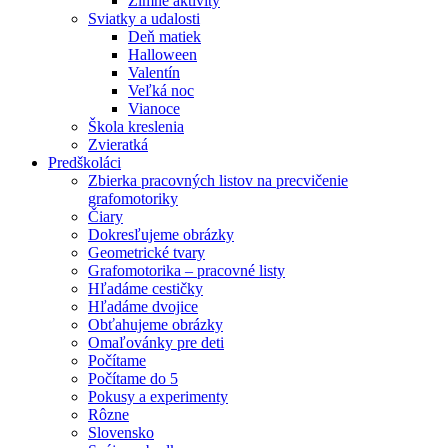
Zimné aktivity
Sviatky a udalosti
Deň matiek
Halloween
Valentín
Veľká noc
Vianoce
Škola kreslenia
Zvieratká
Predškoláci
Zbierka pracovných listov na precvičenie
grafomotoriky
Čiary
Dokresľujeme obrázky
Geometrické tvary
Grafomotorika – pracovné listy
Hľadáme cestičky
Hľadáme dvojice
Obťahujeme obrázky
Omaľovánky pre deti
Počítame
Počítame do 5
Pokusy a experimenty
Rôzne
Slovensko