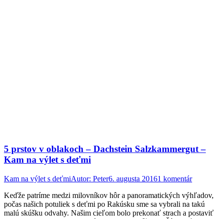
5 prstov v oblakoch – Dachstein Salzkammergut –
Kam na výlet s deťmi
Kam na výlet s deťmi
Autor:
Peter
6. augusta 2016
1 komentár
Keďže patríme medzi milovníkov hôr a panoramatických výhľadov,
počas našich potuliek s deťmi po Rakúsku sme sa vybrali na takú
malú skúšku odvahy. Našim cieľom bolo prekonať strach a postaviť