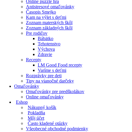
Online puzzle hra
Antistresové omaľovánky
Časopis Smejko
Kam na výlet s deťmi
Zoznam materských škôl
Zoznam základných škôl
Pre rodičov
Bábätko
Tehotenstvo
Výchova
Zdravie
Recepty
LM Good Food recepty
Varíme s deťmi
Rozprávky pre deti
Tipy na vianočné darčeky
Omaľovánky
Omaľovánky pre predškolákov
Online omaľovánky
Eshop
Nákupný košík
Pokladňa
Môj účet
Často kladené otázky
Všeobecné obchodné podmienky