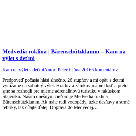
Medvedia roklina | Bärenschützklamm – Kam na
výlet s deťmi
Kam na výlet s deťmi
Autor:
Peter
9. júna 2016
5 komentárov
Predpoveď počasia hlási slnečno, 26 stupňov a mi opäť s deťmi
vyrážame na sobotný výlet. Hradov a zámkov máme dosť a preto
sme sa rozhodli pre mierne adrenalínovú turistiku v rakúskom
Štajersku. Našim dnešným cieľom je Medvedia roklina –
Bärenschützklamm. Ak máte radi vodopády, úzke tiesňavy a strmé
rebríky, tak čítajte ďalej. Doprava do Medvedej…