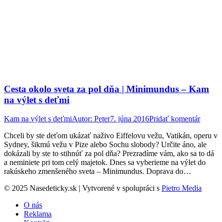
Cesta okolo sveta za pol dňa | Minimundus – Kam
na výlet s deťmi
Kam na výlet s deťmi
Autor:
Peter
7. júna 2016
Pridať komentár
Chceli by ste deťom ukázať naživo Eiffelovu vežu, Vatikán, operu v
Sydney, šikmú vežu v Pize alebo Sochu slobody? Určite áno, ale
dokázali by ste to stihnúť za pol dňa? Prezradíme vám, ako sa to dá
a neminiete pri tom celý majetok. Dnes sa vyberieme na výlet do
rakúskeho zmenšeného sveta – Minimundus. Doprava do…
© 2025 Nasedeticky.sk | Vytvorené v spolupráci s
Pietro Media
O nás
Reklama