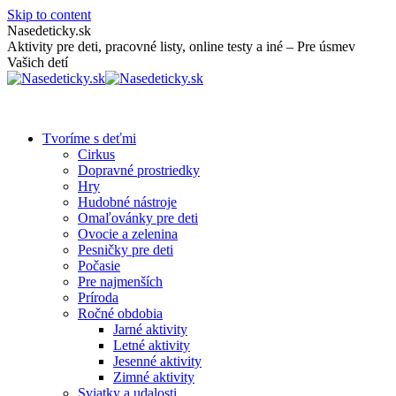
Skip to content
Nasedeticky.sk
Aktivity pre deti, pracovné listy, online testy a iné – Pre úsmev
Vašich detí
Tvoríme s deťmi
Cirkus
Dopravné prostriedky
Hry
Hudobné nástroje
Omaľovánky pre deti
Ovocie a zelenina
Pesničky pre deti
Počasie
Pre najmenších
Príroda
Ročné obdobia
Jarné aktivity
Letné aktivity
Jesenné aktivity
Zimné aktivity
Sviatky a udalosti