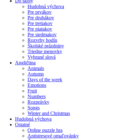
Do školy
Hudobná výchova
Pre prvákov
Pre druhákov
Pre tretiakov
Pre piatakov
Pre siedmakov
Rozvrhy hodín
Školské prázdniny
Triedne menovky
Vybrané slová
Angličtina
Animals
Autumn
Days of the week
Emotions
Fruit
Numbers
Rozprávky
Songs
Winter and Christmas
Hudobná výchova
Ostatné
Online puzzle hra
Antistresové omaľovánky