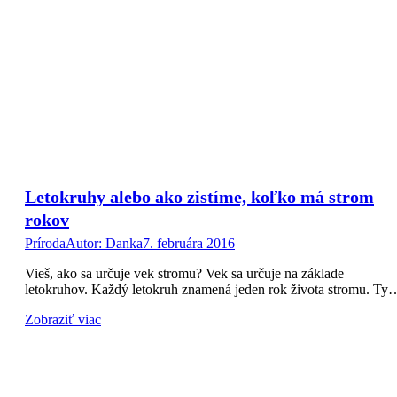
Letokruhy alebo ako zistíme, koľko má strom
rokov
Príroda
Autor:
Danka
7. februára 2016
Vieš, ako sa určuje vek stromu? Vek sa určuje na základe
letokruhov. Každý letokruh znamená jeden rok života stromu. Ty
Zobraziť viac