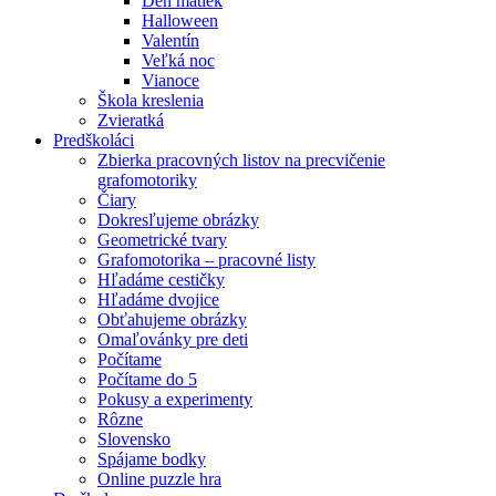
Deň matiek
Halloween
Valentín
Veľká noc
Vianoce
Škola kreslenia
Zvieratká
Predškoláci
Zbierka pracovných listov na precvičenie
grafomotoriky
Čiary
Dokresľujeme obrázky
Geometrické tvary
Grafomotorika – pracovné listy
Hľadáme cestičky
Hľadáme dvojice
Obťahujeme obrázky
Omaľovánky pre deti
Počítame
Počítame do 5
Pokusy a experimenty
Rôzne
Slovensko
Spájame bodky
Online puzzle hra