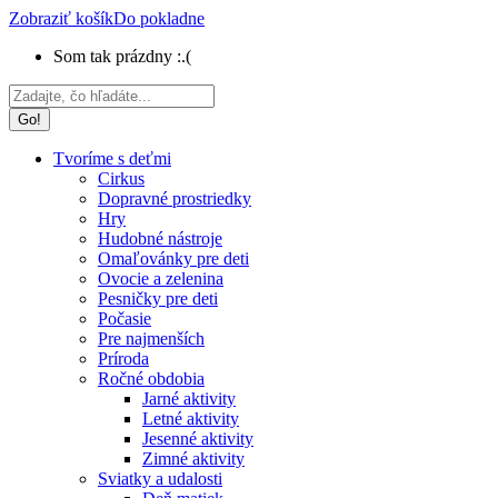
Zobraziť košík
Do pokladne
Som tak prázdny :.(
Search:
Tvoríme s deťmi
Cirkus
Dopravné prostriedky
Hry
Hudobné nástroje
Omaľovánky pre deti
Ovocie a zelenina
Pesničky pre deti
Počasie
Pre najmenších
Príroda
Ročné obdobia
Jarné aktivity
Letné aktivity
Jesenné aktivity
Zimné aktivity
Sviatky a udalosti