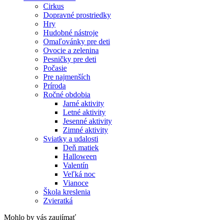
Cirkus
Dopravné prostriedky
Hry
Hudobné nástroje
Omaľovánky pre deti
Ovocie a zelenina
Pesničky pre deti
Počasie
Pre najmenších
Príroda
Ročné obdobia
Jarné aktivity
Letné aktivity
Jesenné aktivity
Zimné aktivity
Sviatky a udalosti
Deň matiek
Halloween
Valentín
Veľká noc
Vianoce
Škola kreslenia
Zvieratká
Mohlo by vás zaujímať