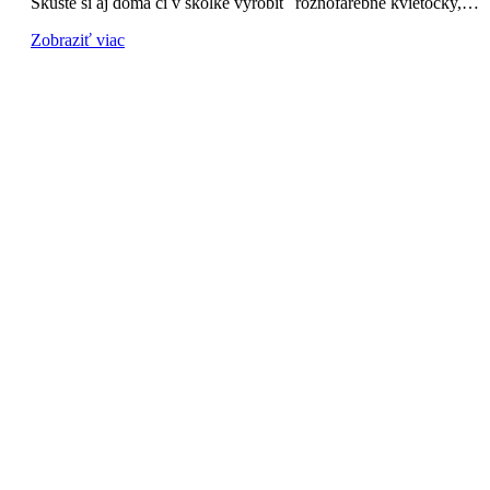
Skúste si aj doma či v škôlke vyrobiť rôznofarebné kvietočky,…
Zobraziť viac