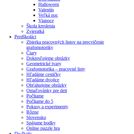
Halloween
Valentín
Veľká noc
Vianoce
Škola kreslenia
Zvieratká
Predškoláci
Zbierka pracovných listov na precvičenie
grafomotoriky
Čiary
Dokresľujeme obrázky
Geometrické tvary
Grafomotorika – pracovné listy
Hľadáme cestičky
Hľadáme dvojice
Obťahujeme obrázky
Omaľovánky pre deti
Počítame
Počítame do 5
Pokusy a experimenty
Rôzne
Slovensko
Spájame bodky
Online puzzle hra
Do školy