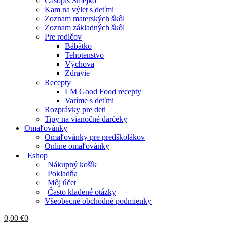
Časopis Smejko
Kam na výlet s deťmi
Zoznam materských škôl
Zoznam základných škôl
Pre rodičov
Bábätko
Tehotenstvo
Výchova
Zdravie
Recepty
LM Good Food recepty
Varíme s deťmi
Rozprávky pre deti
Tipy na vianočné darčeky
Omaľovánky
Omaľovánky pre predškolákov
Online omaľovánky
Eshop
Nákupný košík
Pokladňa
Môj účet
Často kladené otázky
Všeobecné obchodné podmienky
0,00
€
0