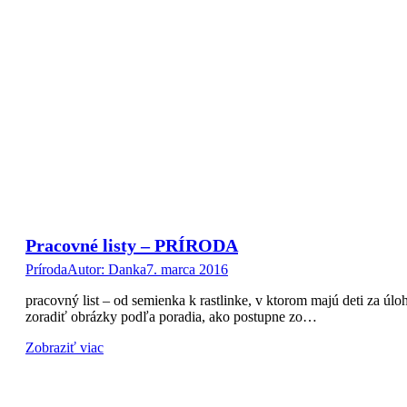
Pracovné listy – PRÍRODA
Príroda
Autor:
Danka
7. marca 2016
pracovný list – od semienka k rastlinke, v ktorom majú deti za úlo
zoradiť obrázky podľa poradia, ako postupne zo…
Zobraziť viac