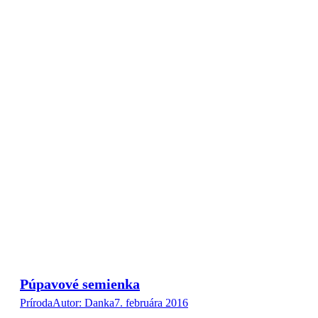
Púpavové semienka
Príroda
Autor:
Danka
7. februára 2016