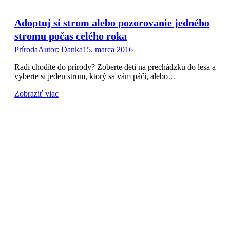
Adoptuj si strom alebo pozorovanie jedného
stromu počas celého roka
Príroda
Autor:
Danka
15. marca 2016
Radi chodíte do prírody? Zoberte deti na prechádzku do lesa a
vyberte si jeden strom, ktorý sa vám páči, alebo…
Zobraziť viac