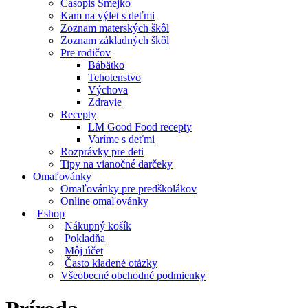
Časopis Smejko
Kam na výlet s deťmi
Zoznam materských škôl
Zoznam základných škôl
Pre rodičov
Bábätko
Tehotenstvo
Výchova
Zdravie
Recepty
LM Good Food recepty
Varíme s deťmi
Rozprávky pre deti
Tipy na vianočné darčeky
Omaľovánky
Omaľovánky pre predškolákov
Online omaľovánky
Eshop
Nákupný košík
Pokladňa
Môj účet
Často kladené otázky
Všeobecné obchodné podmienky