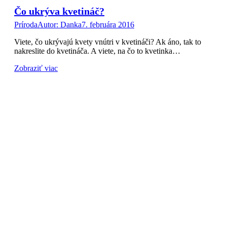
Čo ukrýva kvetináč?
Príroda
Autor:
Danka
7. februára 2016
Viete, čo ukrývajú kvety vnútri v kvetináči? Ak áno, tak to
nakreslite do kvetináča. A viete, na čo to kvetinka…
Zobraziť viac