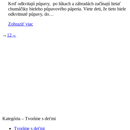
Keď odkvitajú púpavy, po lúkach a záhradách začínajú lietať
chumáčiky bieleho púpavového páperia. Viete deti, že tieto biele
odkvitnuté púpavy, do…
Zobraziť viac
→
1
2
→
Kategória – Tvoríme s deťmi
Tvoríme s deťmi