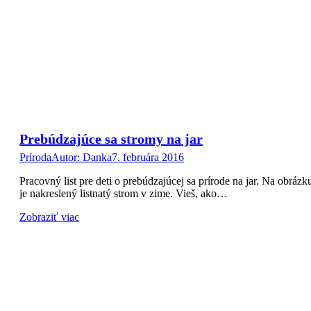
Prebúdzajúce sa stromy na jar
Príroda
Autor:
Danka
7. februára 2016
Pracovný list pre deti o prebúdzajúcej sa prírode na jar. Na obrázk
je nakreslený listnatý strom v zime. Vieš, ako…
Zobraziť viac