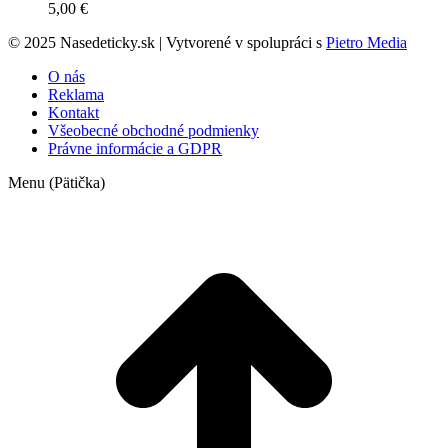
5,00
€
© 2025 Nasedeticky.sk | Vytvorené v spolupráci s
Pietro Media
O nás
Reklama
Kontakt
Všeobecné obchodné podmienky
Právne informácie a GDPR
Menu (Pätička)
t
T