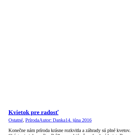
Kvietok pre radosť
Ostatné
,
Príroda
Autor:
Danka
14. júna 2016
Konečne nám príroda krásne rozkvitla a záhrady sú plné kvetov.