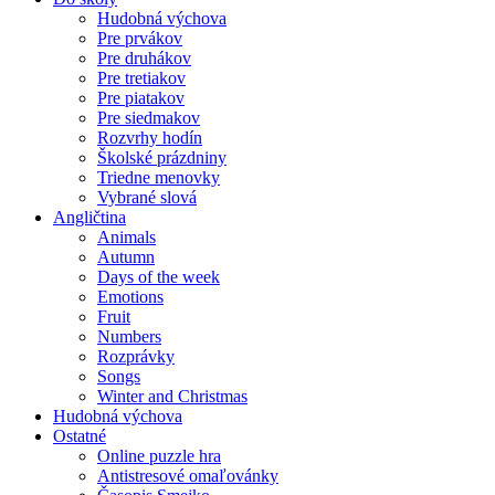
Hudobná výchova
Pre prvákov
Pre druhákov
Pre tretiakov
Pre piatakov
Pre siedmakov
Rozvrhy hodín
Školské prázdniny
Triedne menovky
Vybrané slová
Angličtina
Animals
Autumn
Days of the week
Emotions
Fruit
Numbers
Rozprávky
Songs
Winter and Christmas
Hudobná výchova
Ostatné
Online puzzle hra
Antistresové omaľovánky