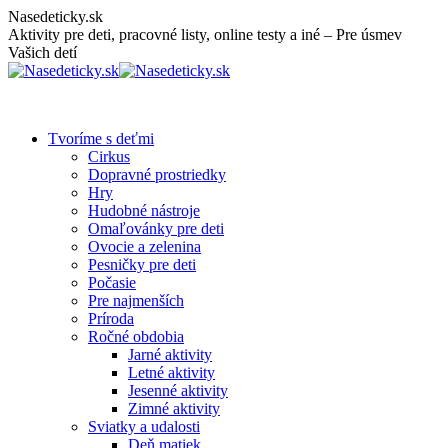
Skip
Nasedeticky.sk
to
Aktivity pre deti, pracovné listy, online testy a iné – Pre úsmev
content
Vašich detí
Tvoríme s deťmi
Cirkus
Dopravné prostriedky
Hry
Hudobné nástroje
Omaľovánky pre deti
Ovocie a zelenina
Pesničky pre deti
Počasie
Pre najmenších
Príroda
Ročné obdobia
Jarné aktivity
Letné aktivity
Jesenné aktivity
Zimné aktivity
Sviatky a udalosti
Deň matiek