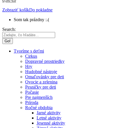
0,00
€
0
Zobraziť košík
Do pokladne
Som tak prázdny :.(
Search:
Tvoríme s deťmi
Cirkus
Dopravné prostriedky
Hry
Hudobné nástroje
Omaľovánky pre deti
Ovocie a zelenina
Pesničky pre deti
Počasie
Pre najmenších
Príroda
Ročné obdobia
Jarné aktivity
Letné aktivity
Jesenné aktivity