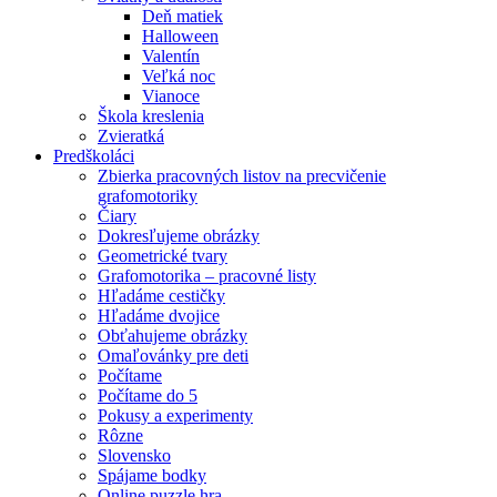
Deň matiek
Halloween
Valentín
Veľká noc
Vianoce
Škola kreslenia
Zvieratká
Predškoláci
Zbierka pracovných listov na precvičenie
grafomotoriky
Čiary
Dokresľujeme obrázky
Geometrické tvary
Grafomotorika – pracovné listy
Hľadáme cestičky
Hľadáme dvojice
Obťahujeme obrázky
Omaľovánky pre deti
Počítame
Počítame do 5
Pokusy a experimenty
Rôzne
Slovensko
Spájame bodky
Online puzzle hra