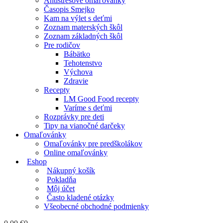
Antistresové omaľovánky
Časopis Smejko
Kam na výlet s deťmi
Zoznam materských škôl
Zoznam základných škôl
Pre rodičov
Bábätko
Tehotenstvo
Výchova
Zdravie
Recepty
LM Good Food recepty
Varíme s deťmi
Rozprávky pre deti
Tipy na vianočné darčeky
Omaľovánky
Omaľovánky pre predškolákov
Online omaľovánky
Eshop
Nákupný košík
Pokladňa
Môj účet
Často kladené otázky
Všeobecné obchodné podmienky