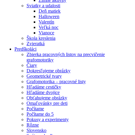
Zimné aktivity
Sviatky a udalosti
Deň matiek
Halloween
Valentín
Veľká noc
Vianoce
Škola kreslenia
Zvieratká
Predškoláci
Zbierka pracovných listov na precvičenie
grafomotoriky
Čiary
Dokresľujeme obrázky
Geometrické tvary
Grafomotorika – pracovné listy
Hľadáme cestičky
Hľadáme dvojice
Obťahujeme obrázky
Omaľovánky pre deti
Počítame
Počítame do 5
Pokusy a experimenty
Rôzne
Slovensko