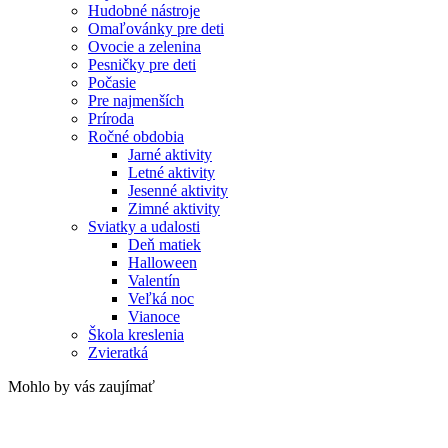
Hudobné nástroje
Omaľovánky pre deti
Ovocie a zelenina
Pesničky pre deti
Počasie
Pre najmenších
Príroda
Ročné obdobia
Jarné aktivity
Letné aktivity
Jesenné aktivity
Zimné aktivity
Sviatky a udalosti
Deň matiek
Halloween
Valentín
Veľká noc
Vianoce
Škola kreslenia
Zvieratká
Mohlo by vás zaujímať