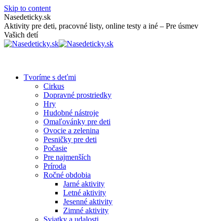
Skip to content
Nasedeticky.sk
Aktivity pre deti, pracovné listy, online testy a iné – Pre úsmev
Vašich detí
Tvoríme s deťmi
Cirkus
Dopravné prostriedky
Hry
Hudobné nástroje
Omaľovánky pre deti
Ovocie a zelenina
Pesničky pre deti
Počasie
Pre najmenších
Príroda
Ročné obdobia
Jarné aktivity
Letné aktivity
Jesenné aktivity
Zimné aktivity
Sviatky a udalosti