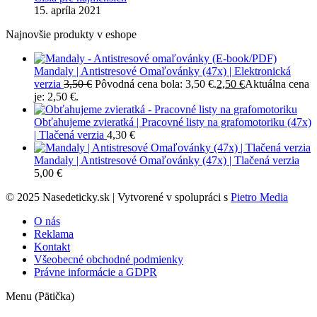
15. apríla 2021
Najnovšie produkty v eshope
Mandaly | Antistresové Omaľovánky (47x) | Elektronická
verzia
3,50
€
Pôvodná cena bola: 3,50 €.
2,50
€
Aktuálna cena
je: 2,50 €.
Obťahujeme zvieratká | Pracovné listy na grafomotoriku (47x)
| Tlačená verzia
4,30
€
Mandaly | Antistresové Omaľovánky (47x) | Tlačená verzia
5,00
€
© 2025 Nasedeticky.sk | Vytvorené v spolupráci s
Pietro Media
O nás
Reklama
Kontakt
Všeobecné obchodné podmienky
Právne informácie a GDPR
Menu (Pätička)