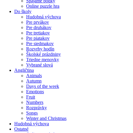
Spájame bodky
Online puzzle hra
Do školy
Hudobná výchova
Pre prvákov
Pre druhákov
Pre tretiakov
Pre piatakov
Pre siedmakov
Rozvrhy hodín
Školské prázdniny
Triedne menovky
Vybrané slová
Angličtina
Animals
Autumn
Days of the week
Emotions
Fruit
Numbers
Rozprávky
Songs
Winter and Christmas
Hudobná výchova
Ostatné