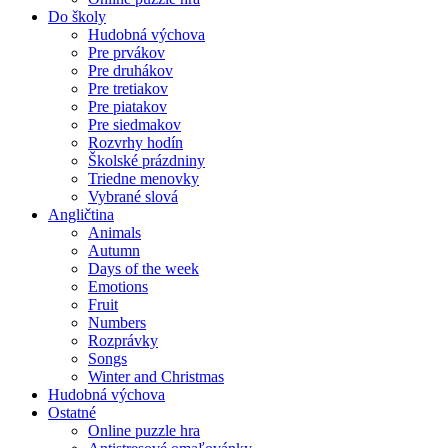
Do školy
Hudobná výchova
Pre prvákov
Pre druhákov
Pre tretiakov
Pre piatakov
Pre siedmakov
Rozvrhy hodín
Školské prázdniny
Triedne menovky
Vybrané slová
Angličtina
Animals
Autumn
Days of the week
Emotions
Fruit
Numbers
Rozprávky
Songs
Winter and Christmas
Hudobná výchova
Ostatné
Online puzzle hra