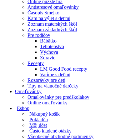
Online puzzle hra
Antistresové omaľovánky
Časopis Smejko
Kam na výlet s deťmi
Zoznam materských škôl
Zoznam základných škôl
Pre rodičov
Bábätko
Tehotenstvo
Výchova
Zdravie
Recepty
LM Good Food recepty
Varíme s deťmi
Rozprávky pre deti
Tipy na vianočné darčeky
Omaľovánky
Omaľovánky pre predškolákov
Online omaľovánky
Eshop
Nákupný košík
Pokladňa
Môj účet
Často kladené otázky
Všeobecné obchodné podmienky