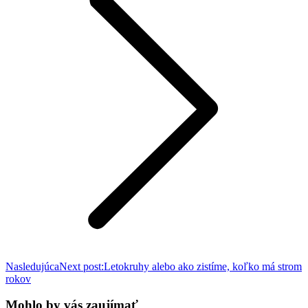
Nasledujúca
Next post:
Letokruhy alebo ako zistíme, koľko má strom
rokov
Mohlo by vás zaujímať