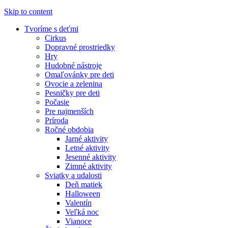
Skip to content
Tvoríme s deťmi
Cirkus
Dopravné prostriedky
Hry
Hudobné nástroje
Omaľovánky pre deti
Ovocie a zelenina
Pesničky pre deti
Počasie
Pre najmenších
Príroda
Ročné obdobia
Jarné aktivity
Letné aktivity
Jesenné aktivity
Zimné aktivity
Sviatky a udalosti
Deň matiek
Halloween
Valentín
Veľká noc
Vianoce