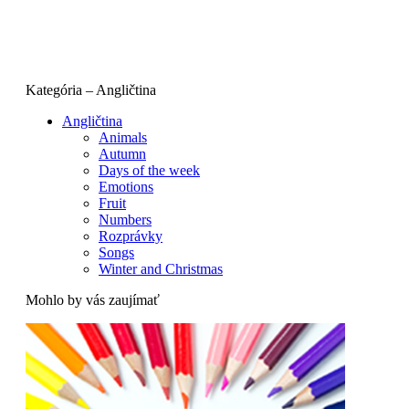
Kategória – Angličtina
Angličtina
Animals
Autumn
Days of the week
Emotions
Fruit
Numbers
Rozprávky
Songs
Winter and Christmas
Mohlo by vás zaujímať