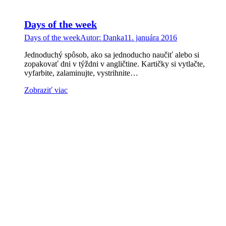
Days of the week
Days of the week
Autor:
Danka
11. januára 2016
Jednoduchý spôsob, ako sa jednoducho naučiť alebo si
zopakovať dni v týždni v angličtine. Kartičky si vytlačte,
vyfarbite, zalaminujte, vystrihnite…
Zobraziť viac