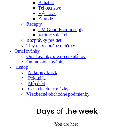
Bábätko
Tehotenstvo
Výchova
Zdravie
Recepty
LM Good Food recepty
Varíme s deťmi
Rozprávky pre deti
Tipy na vianočné darčeky
Omaľovánky
Omaľovánky pre predškolákov
Online omaľovánky
Eshop
Nákupný košík
Pokladňa
Môj účet
Často kladené otázky
Všeobecné obchodné podmienky
Days of the week
You are here: