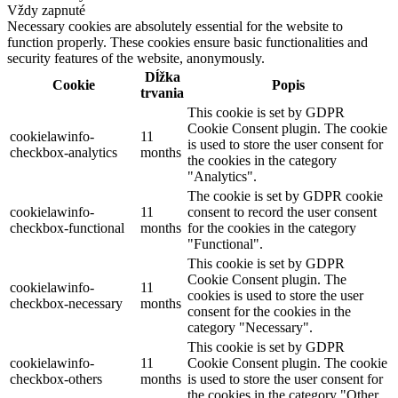
Vždy zapnuté
Necessary cookies are absolutely essential for the website to
function properly. These cookies ensure basic functionalities and
security features of the website, anonymously.
Dĺžka
Cookie
Popis
trvania
This cookie is set by GDPR
Cookie Consent plugin. The cookie
cookielawinfo-
11
is used to store the user consent for
checkbox-analytics
months
the cookies in the category
"Analytics".
The cookie is set by GDPR cookie
cookielawinfo-
11
consent to record the user consent
checkbox-functional
months
for the cookies in the category
"Functional".
This cookie is set by GDPR
Cookie Consent plugin. The
cookielawinfo-
11
cookies is used to store the user
checkbox-necessary
months
consent for the cookies in the
category "Necessary".
This cookie is set by GDPR
cookielawinfo-
11
Cookie Consent plugin. The cookie
checkbox-others
months
is used to store the user consent for
the cookies in the category "Other.