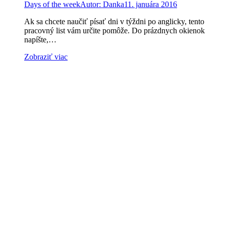
Days of the week
Autor:
Danka
11. januára 2016
Ak sa chcete naučiť písať dni v týždni po anglicky, tento
pracovný list vám určite pomôže. Do prázdnych okienok
napíšte,…
Zobraziť viac