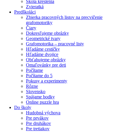
Škola kreslenia
Zvieratká
Predškoláci
Zbierka pracovných listov na precvičenie
grafomotoriky
Čiary
Dokresľujeme obrázky
Geometrické tvary
Grafomotorika – pracovné listy
Hľadáme cestičky
Hľadáme dvojice
Obťahujeme obrázky
Omaľovánky pre deti
Počítame
Počítame do 5
Pokusy a experimenty
Rôzne
Slovensko
Spájame bodky
Online puzzle hra
Do školy
Hudobná výchova
Pre prvákov
Pre druhákov
Pre tretiakov