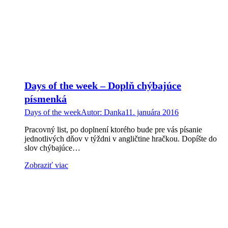
Days of the week – Doplň chýbajúce
písmenká
Days of the week
Autor:
Danka
11. januára 2016
Pracovný list, po doplnení ktorého bude pre vás písanie
jednotlivých dňov v týždni v angličtine hračkou. Dopíšte do
slov chýbajúce…
Zobraziť viac