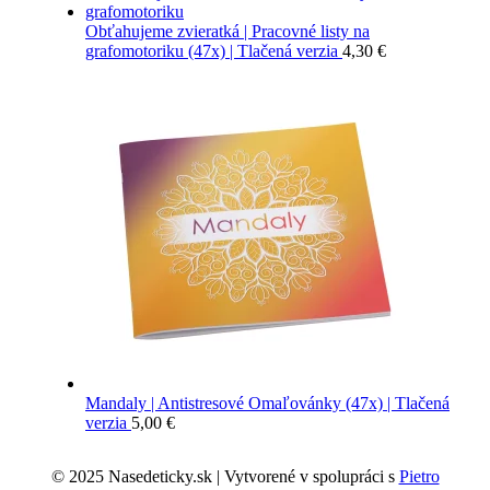
Obťahujeme zvieratká | Pracovné listy na
grafomotoriku (47x) | Tlačená verzia
4,30
€
Mandaly | Antistresové Omaľovánky (47x) | Tlačená
verzia
5,00
€
© 2025 Nasedeticky.sk | Vytvorené v spolupráci s
Pietro