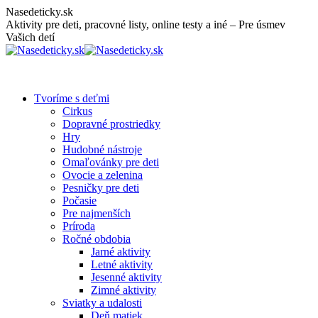
Skip
Nasedeticky.sk
to
Aktivity pre deti, pracovné listy, online testy a iné – Pre úsmev
content
Vašich detí
Tvoríme s deťmi
Cirkus
Dopravné prostriedky
Hry
Hudobné nástroje
Omaľovánky pre deti
Ovocie a zelenina
Pesničky pre deti
Počasie
Pre najmenších
Príroda
Ročné obdobia
Jarné aktivity
Letné aktivity
Jesenné aktivity
Zimné aktivity
Sviatky a udalosti
Deň matiek