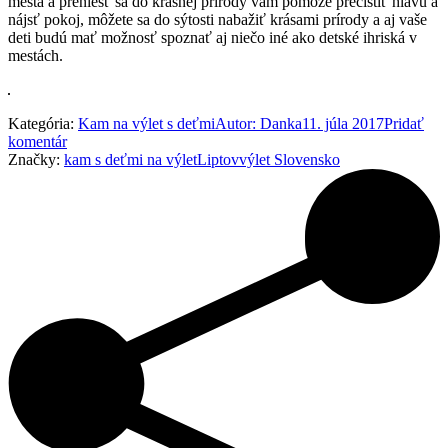
mesta a preniesť sa do krásnej prírody vám pomôže prečistiť hlavu a
nájsť pokoj, môžete sa do sýtosti nabažiť krásami prírody a aj vaše
deti budú mať možnosť spoznať aj niečo iné ako detské ihriská v
mestách.
Kategória:
Kam na výlet s deťmi
Autor:
Danka
11. júla 2017
Pridať
komentár
Značky:
kam s deťmi na výlet
Liptov
výlet Slovensko