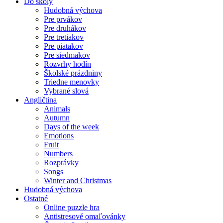
Do školy
Hudobná výchova
Pre prvákov
Pre druhákov
Pre tretiakov
Pre piatakov
Pre siedmakov
Rozvrhy hodín
Školské prázdniny
Triedne menovky
Vybrané slová
Angličtina
Animals
Autumn
Days of the week
Emotions
Fruit
Numbers
Rozprávky
Songs
Winter and Christmas
Hudobná výchova
Ostatné
Online puzzle hra
Antistresové omaľovánky