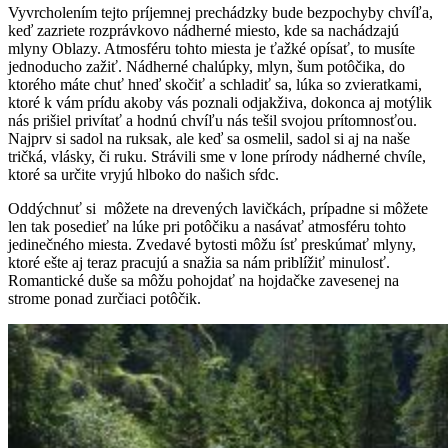
Vyvrcholením tejto príjemnej prechádzky bude bezpochyby chvíľa,
keď zazriete rozprávkovo nádherné miesto, kde sa nachádzajú
mlyny Oblazy. Atmosféru tohto miesta je ťažké opísať, to musíte
jednoducho zažiť. Nádherné chalúpky, mlyn, šum potôčika, do
ktorého máte chuť hneď skočiť a schladiť sa, lúka so zvieratkami,
ktoré k vám prídu akoby vás poznali odjakživa, dokonca aj motýlik
nás prišiel privítať a hodnú chvíľu nás tešil svojou prítomnosťou.
Najprv si sadol na ruksak, ale keď sa osmelil, sadol si aj na naše
tričká, vlásky, či ruku. Strávili sme v lone prírody nádherné chvíle,
ktoré sa určite vryjú hlboko do našich sŕdc.
Oddýchnuť si môžete na drevených lavičkách, prípadne si môžete
len tak posedieť na lúke pri potôčiku a nasávať atmosféru tohto
jedinečného miesta. Zvedavé bytosti môžu ísť preskúmať mlyny,
ktoré ešte aj teraz pracujú a snažia sa nám priblížiť minulosť.
Romantické duše sa môžu pohojdať na hojdačke zavesenej na
strome ponad zurčiaci potôčik.