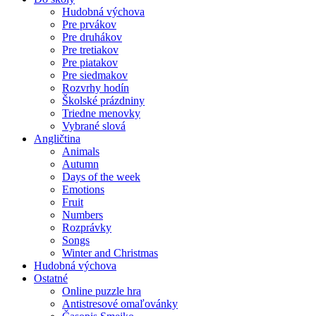
Hudobná výchova
Pre prvákov
Pre druhákov
Pre tretiakov
Pre piatakov
Pre siedmakov
Rozvrhy hodín
Školské prázdniny
Triedne menovky
Vybrané slová
Angličtina
Animals
Autumn
Days of the week
Emotions
Fruit
Numbers
Rozprávky
Songs
Winter and Christmas
Hudobná výchova
Ostatné
Online puzzle hra
Antistresové omaľovánky