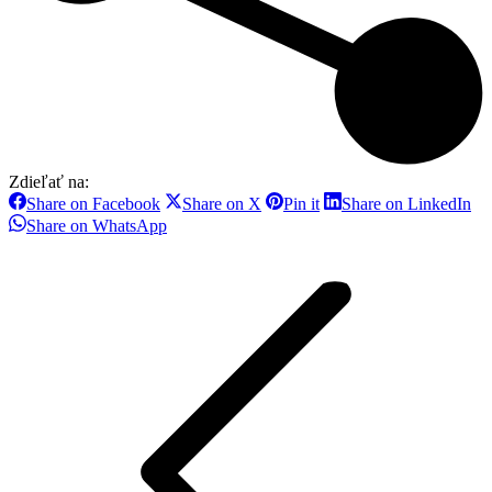
Zdieľať na:
Share
Share
Share
Sh
Share on Facebook
Share on X
Pin it
Share on LinkedIn
on
on
on
on
Share
Share on WhatsApp
Facebook
X
Pinterest
Li
on
Post
WhatsApp
navigation