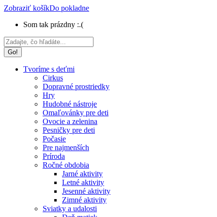
Zobraziť košík
Do pokladne
Som tak prázdny :.(
Search:
Tvoríme s deťmi
Cirkus
Dopravné prostriedky
Hry
Hudobné nástroje
Omaľovánky pre deti
Ovocie a zelenina
Pesničky pre deti
Počasie
Pre najmenších
Príroda
Ročné obdobia
Jarné aktivity
Letné aktivity
Jesenné aktivity
Zimné aktivity
Sviatky a udalosti