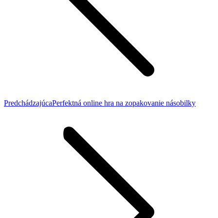
Previous
Predchádzajúca
Perfektná online hra na zopakovanie násobilky
post: