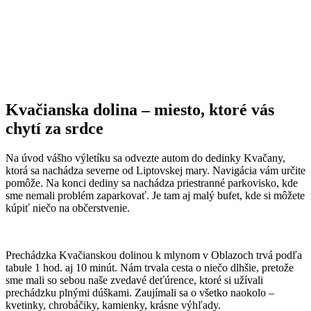
Kvačianska dolina – miesto, ktoré vás
chytí za srdce
Na úvod vášho výletíku sa odvezte autom do dedinky Kvačany,
ktorá sa nachádza severne od Liptovskej mary. Navigácia vám určite
pomôže. Na konci dediny sa nachádza priestranné parkovisko, kde
sme nemali problém zaparkovať. Je tam aj malý bufet, kde si môžete
kúpiť niečo na občerstvenie.
Prechádzka Kvačianskou dolinou k mlynom v Oblazoch trvá podľa
tabule 1 hod. aj 10 minút. Nám trvala cesta o niečo dlhšie, pretože
sme mali so sebou naše zvedavé deťúrence, ktoré si užívali
prechádzku plnými dúškami. Zaujímali sa o všetko naokolo –
kvetinky, chrobáčiky, kamienky, krásne výhľady.