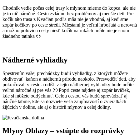
Chodník vedie počas celej trasy k mlynom mierne do kopca, ale nie
je to nič náročné. Cestu zvládnu bez problémov aj menšie deti. Pre
kočík táto trasa z Kvačian podľa mňa nie je vhodná, aj keď sme
zopár kočíkov po ceste stretli. Miestami je veľmi hrboľatá a nerovná
a možno polovicu cesty niesť kočík na rukách určite nie je snom
žiadneho tatinka 🙂
Nádherné vyhliadky
Spestrením vašej prechádzky budú vyhliadky, z ktorých môžete
obdivovať kaňon a nádhernú prírodu naokolo. Presvedčiť deti, aby
pokračovali v ceste a odišli z tejto nádhernej vyhliadky bude určite
veľmi náročné aj pre vás 🙂 Popri ceste nájdete aj zopár lavičiek,
kde si môžete oddýchnuť. Celou cestou vás budú sprevádzať aj
náučné tabule, kde sa dozviete veľa zaujímavostí o zvieratkách
žijúcich v doline, ale aj o histórii mlynov a celej doliny.
Mlyny Oblazy – vstúpte do rozprávky