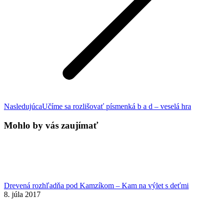
Next
Nasledujúca
Učíme sa rozlišovať písmenká b a d – veselá hra
post:
Mohlo by vás zaujímať
Drevená rozhľadňa pod Kamzíkom – Kam na výlet s deťmi
8. júla 2017