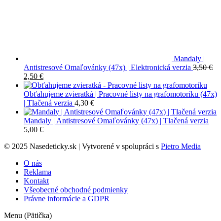
Mandaly |
Antistresové Omaľovánky (47x) | Elektronická verzia
3,50
€
Pôvodná
Aktuálna
2,50
€
cena
cena
bola:
je:
Obťahujeme zvieratká | Pracovné listy na grafomotoriku (47x)
3,50 €.
2,50 €.
| Tlačená verzia
4,30
€
Mandaly | Antistresové Omaľovánky (47x) | Tlačená verzia
5,00
€
© 2025 Nasedeticky.sk | Vytvorené v spolupráci s
Pietro Media
O nás
Reklama
Kontakt
Všeobecné obchodné podmienky
Právne informácie a GDPR
Menu (Pätička)