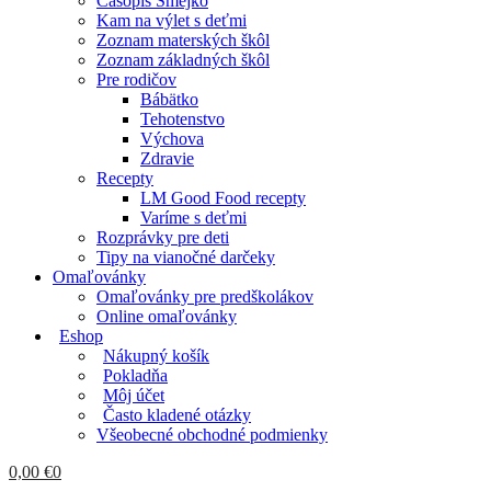
Časopis Smejko
Kam na výlet s deťmi
Zoznam materských škôl
Zoznam základných škôl
Pre rodičov
Bábätko
Tehotenstvo
Výchova
Zdravie
Recepty
LM Good Food recepty
Varíme s deťmi
Rozprávky pre deti
Tipy na vianočné darčeky
Omaľovánky
Omaľovánky pre predškolákov
Online omaľovánky
Eshop
Nákupný košík
Pokladňa
Môj účet
Často kladené otázky
Všeobecné obchodné podmienky
0,00
€
0