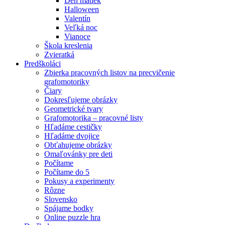
Deň matiek
Halloween
Valentín
Veľká noc
Vianoce
Škola kreslenia
Zvieratká
Predškoláci
Zbierka pracovných listov na precvičenie
grafomotoriky
Čiary
Dokresľujeme obrázky
Geometrické tvary
Grafomotorika – pracovné listy
Hľadáme cestičky
Hľadáme dvojice
Obťahujeme obrázky
Omaľovánky pre deti
Počítame
Počítame do 5
Pokusy a experimenty
Rôzne
Slovensko
Spájame bodky
Online puzzle hra