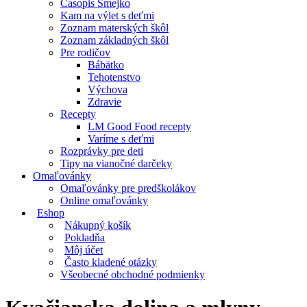
Časopis Smejko
Kam na výlet s deťmi
Zoznam materských škôl
Zoznam základných škôl
Pre rodičov
Bábätko
Tehotenstvo
Výchova
Zdravie
Recepty
LM Good Food recepty
Varíme s deťmi
Rozprávky pre deti
Tipy na vianočné darčeky
Omaľovánky
Omaľovánky pre predškolákov
Online omaľovánky
Eshop
Nákupný košík
Pokladňa
Môj účet
Často kladené otázky
Všeobecné obchodné podmienky