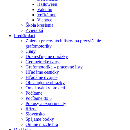
Halloween
Valentín
Veľká noc
Vianoce
Škola kreslenia
Zvieratká
Predškoláci
Zbierka pracovných listov na precvičenie
grafomotoriky
Čiary
Dokresľujeme obrázky
Geometrické tvary
Grafomotorika – pracovné listy
Hľadáme cestičky
Hľadáme dvojice
Obťahujeme obrázky
Omaľovánky pre deti
Počítame
Počítame do 5
Pokusy a experimenty
Rôzne
Slovensko
Spájame bodky
Online puzzle hra
Do školy