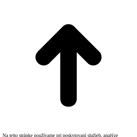
t
T
Na tejto stránke používame pri poskytovaní služieb, analýze