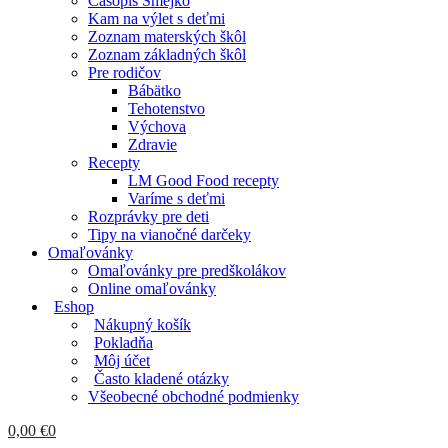
Časopis Smejko
Kam na výlet s deťmi
Zoznam materských škôl
Zoznam základných škôl
Pre rodičov
Bábätko
Tehotenstvo
Výchova
Zdravie
Recepty
LM Good Food recepty
Varíme s deťmi
Rozprávky pre deti
Tipy na vianočné darčeky
Omaľovánky
Omaľovánky pre predškolákov
Online omaľovánky
Eshop
Nákupný košík
Pokladňa
Môj účet
Často kladené otázky
Všeobecné obchodné podmienky
0,00
€
0