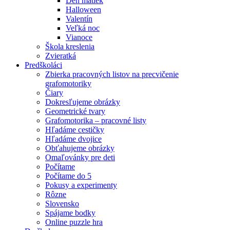
Deň matiek
Halloween
Valentín
Veľká noc
Vianoce
Škola kreslenia
Zvieratká
Predškoláci
Zbierka pracovných listov na precvičenie
grafomotoriky
Čiary
Dokresľujeme obrázky
Geometrické tvary
Grafomotorika – pracovné listy
Hľadáme cestičky
Hľadáme dvojice
Obťahujeme obrázky
Omaľovánky pre deti
Počítame
Počítame do 5
Pokusy a experimenty
Rôzne
Slovensko
Spájame bodky
Online puzzle hra