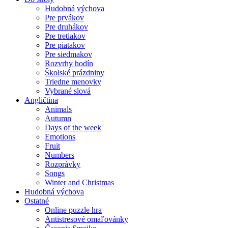
Hudobná výchova
Pre prvákov
Pre druhákov
Pre tretiakov
Pre piatakov
Pre siedmakov
Rozvrhy hodín
Školské prázdniny
Triedne menovky
Vybrané slová
Angličtina
Animals
Autumn
Days of the week
Emotions
Fruit
Numbers
Rozprávky
Songs
Winter and Christmas
Hudobná výchova
Ostatné
Online puzzle hra
Antistresové omaľovánky