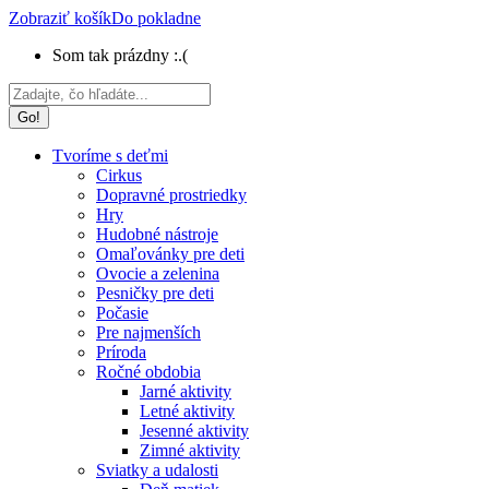
Zobraziť košík
Do pokladne
Som tak prázdny :.(
Search:
Tvoríme s deťmi
Cirkus
Dopravné prostriedky
Hry
Hudobné nástroje
Omaľovánky pre deti
Ovocie a zelenina
Pesničky pre deti
Počasie
Pre najmenších
Príroda
Ročné obdobia
Jarné aktivity
Letné aktivity
Jesenné aktivity
Zimné aktivity
Sviatky a udalosti