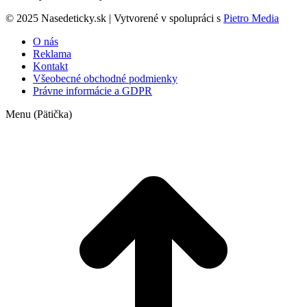
© 2025 Nasedeticky.sk | Vytvorené v spolupráci s
Pietro Media
O nás
Reklama
Kontakt
Všeobecné obchodné podmienky
Právne informácie a GDPR
Menu (Pätička)
t
T