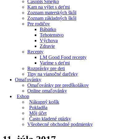
Časopis Smejko
Kam na výlet s deťmi
Zoznam materských škôl
Zoznam základných škôl
Pre rodičov
Bábätko
Tehotenstvo
Výchova
Zdravie
Recepty
LM Good Food recepty
Varíme s deťmi
Rozprávky pre deti
Tipy na vianočné darčeky
Omaľovánky
Omaľovánky pre predškolákov
Online omaľovánky
Eshop
Nákupný košík
Pokladňa
Môj účet
Často kladené otázky
Všeobecné obchodné podmienky