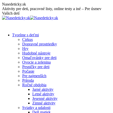
Skip
Nasedeticky.sk
to
Aktivity pre deti, pracovné listy, online testy a iné – Pre úsmev
content
Vašich detí
Tvoríme s deťmi
Cirkus
Dopravné prostriedky
Hry
Hudobné nástroje
Omaľovánky pre deti
Ovocie a zelenina
Pesničky pre deti
Počasie
Pre najmenších
Príroda
Ročné obdobia
Jarné aktivity
Letné aktivity
Jesenné aktivity
Zimné aktivity
Sviatky a udalosti
Deň matiek