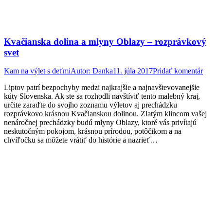
Kvačianska dolina a mlyny Oblazy – rozprávkový
svet
Kam na výlet s deťmi
Autor:
Danka
11. júla 2017
Pridať komentár
Liptov patrí bezpochyby medzi najkrajšie a najnavštevovanejšie
kúty Slovenska. Ak ste sa rozhodli navštíviť tento malebný kraj,
určite zaraďte do svojho zoznamu výletov aj prechádzku
rozprávkovo krásnou Kvačianskou dolinou. Zlatým klincom vašej
nenáročnej prechádzky budú mlyny Oblazy, ktoré vás privítajú
neskutočným pokojom, krásnou prírodou, potôčikom a na
chvíľočku sa môžete vrátiť do histórie a nazrieť…