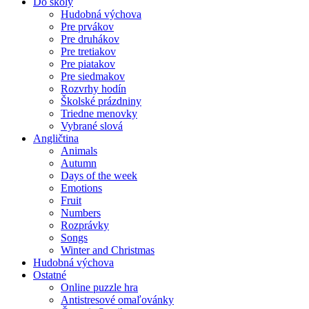
Do školy
Hudobná výchova
Pre prvákov
Pre druhákov
Pre tretiakov
Pre piatakov
Pre siedmakov
Rozvrhy hodín
Školské prázdniny
Triedne menovky
Vybrané slová
Angličtina
Animals
Autumn
Days of the week
Emotions
Fruit
Numbers
Rozprávky
Songs
Winter and Christmas
Hudobná výchova
Ostatné
Online puzzle hra
Antistresové omaľovánky