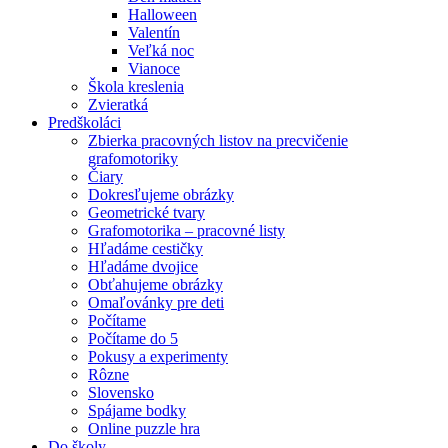
Halloween
Valentín
Veľká noc
Vianoce
Škola kreslenia
Zvieratká
Predškoláci
Zbierka pracovných listov na precvičenie
grafomotoriky
Čiary
Dokresľujeme obrázky
Geometrické tvary
Grafomotorika – pracovné listy
Hľadáme cestičky
Hľadáme dvojice
Obťahujeme obrázky
Omaľovánky pre deti
Počítame
Počítame do 5
Pokusy a experimenty
Rôzne
Slovensko
Spájame bodky
Online puzzle hra
Do školy