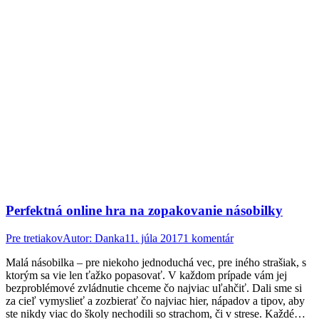
Perfektná online hra na zopakovanie násobilky
Pre tretiakov
Autor:
Danka
11. júla 2017
1 komentár
Malá násobilka – pre niekoho jednoduchá vec, pre iného strašiak, s
ktorým sa vie len ťažko popasovať. V každom prípade vám jej
bezproblémové zvládnutie chceme čo najviac uľahčiť. Dali sme si
za cieľ vymyslieť a zozbierať čo najviac hier, nápadov a tipov, aby
ste nikdy viac do školy nechodili so strachom, či v strese. Každé…