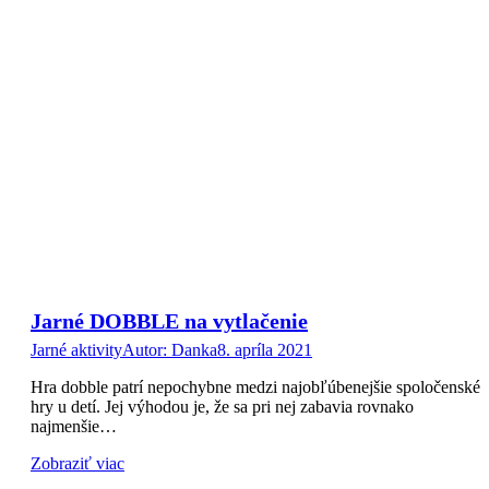
Jarné DOBBLE na vytlačenie
Jarné aktivity
Autor:
Danka
8. apríla 2021
Hra dobble patrí nepochybne medzi najobľúbenejšie spoločenské
hry u detí. Jej výhodou je, že sa pri nej zabavia rovnako
najmenšie…
Zobraziť viac