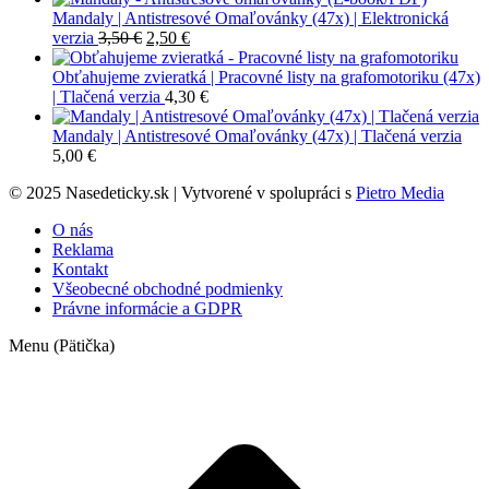
Mandaly | Antistresové Omaľovánky (47x) | Elektronická
Pôvodná
Aktuálna
verzia
3,50
€
2,50
€
cena
cena
bola:
je:
Obťahujeme zvieratká | Pracovné listy na grafomotoriku (47x)
3,50 €.
2,50 €.
| Tlačená verzia
4,30
€
Mandaly | Antistresové Omaľovánky (47x) | Tlačená verzia
5,00
€
© 2025 Nasedeticky.sk | Vytvorené v spolupráci s
Pietro Media
O nás
Reklama
Kontakt
Všeobecné obchodné podmienky
Právne informácie a GDPR
Menu (Pätička)
t
T