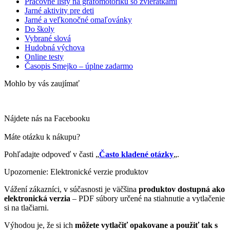
Pracovné listy na grafomotoriku so zvieratkami
Jarné aktivity pre deti
Jarné a veľkonočné omaľovánky
Do školy
Vybrané slová
Hudobná výchova
Online testy
Časopis Smejko – úplne zadarmo
Mohlo by vás zaujímať
Nájdete nás na Facebooku
Máte otázku k nákupu?
Pohľadajte odpoveď v časti „
Často kladené otázky
„.
Upozornenie: Elektronické verzie produktov
Vážení zákazníci, v súčasnosti je väčšina
produktov dostupná ako
elektronická verzia
– PDF súbory určené na stiahnutie a vytlačenie
si na tlačiarni.
Výhodou je, že si ich
môžete vytlačiť opakovane a použiť tak s