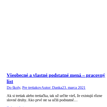
Všeobecné a vlastné podstatné mená – pracovný
list
Do školy
,
Pre tretiakov
Autor:
Danka
23. marca 2021
Ak si tretiak alebo tretiačka, tak už určite vieš, že existujú rôzne
slovné druhy. Ako prvé ste sa učili podstatné…