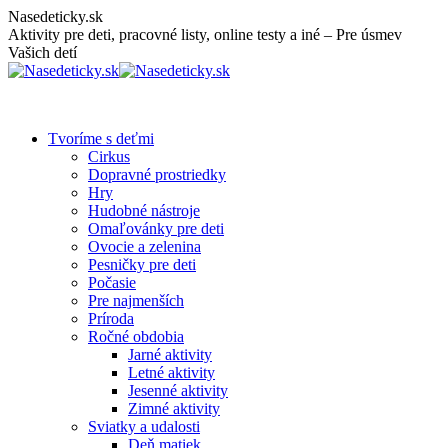
Skip
Nasedeticky.sk
to
Aktivity pre deti, pracovné listy, online testy a iné – Pre úsmev
content
Vašich detí
Tvoríme s deťmi
Cirkus
Dopravné prostriedky
Hry
Hudobné nástroje
Omaľovánky pre deti
Ovocie a zelenina
Pesničky pre deti
Počasie
Pre najmenších
Príroda
Ročné obdobia
Jarné aktivity
Letné aktivity
Jesenné aktivity
Zimné aktivity
Sviatky a udalosti
Deň matiek