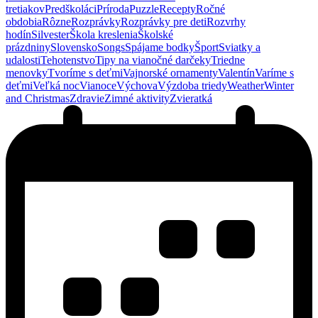
tretiakov
Predškoláci
Príroda
Puzzle
Recepty
Ročné
obdobia
Rôzne
Rozprávky
Rozprávky pre deti
Rozvrhy
hodín
Silvester
Škola kreslenia
Školské
prázdniny
Slovensko
Songs
Spájame bodky
Šport
Sviatky a
udalosti
Tehotenstvo
Tipy na vianočné darčeky
Triedne
menovky
Tvoríme s deťmi
Vajnorské ornamenty
Valentín
Varíme s
deťmi
Veľká noc
Vianoce
Výchova
Výzdoba triedy
Weather
Winter
and Christmas
Zdravie
Zimné aktivity
Zvieratká