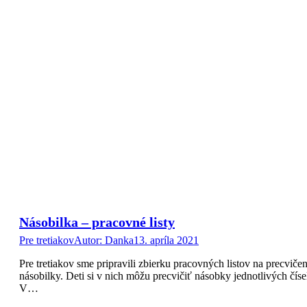
Násobilka – pracovné listy
Pre tretiakov
Autor:
Danka
13. apríla 2021
Pre tretiakov sme pripravili zbierku pracovných listov na precvičen
násobilky. Deti si v nich môžu precvičiť násobky jednotlivých číse
V…