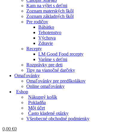
Časopis Smejko
Kam na výlet s deťmi
Zoznam materských škôl
Zoznam základných škôl
Pre rodičov
Bábätko
Tehotenstvo
Výchova
Zdravie
Recepty
LM Good Food recepty
Varíme s deťmi
Rozprávky pre deti
Tipy na vianočné darčeky
Omaľovánky
Omaľovánky pre predškolákov
Online omaľovánky
Eshop
Nákupný košík
Pokladňa
Môj účet
Často kladené otázky
Všeobecné obchodné podmienky
0,00
€
0