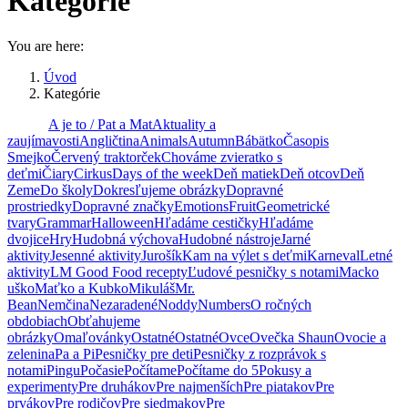
Kategórie
You are here:
Úvod
Kategórie
Všetky
A je to / Pat a Mat
Aktuality a
zaujímavosti
Angličtina
Animals
Autumn
Bábätko
Časopis
Smejko
Červený traktorček
Chováme zvieratko s
deťmi
Čiary
Cirkus
Days of the week
Deň matiek
Deň otcov
Deň
Zeme
Do školy
Dokresľujeme obrázky
Dopravné
prostriedky
Dopravné značky
Emotions
Fruit
Geometrické
tvary
Grammar
Halloween
Hľadáme cestičky
Hľadáme
dvojice
Hry
Hudobná výchova
Hudobné nástroje
Jarné
aktivity
Jesenné aktivity
Jurošík
Kam na výlet s deťmi
Karneval
Letné
aktivity
LM Good Food recepty
Ľudové pesničky s notami
Macko
uško
Maťko a Kubko
Mikuláš
Mr.
Bean
Nemčina
Nezaradené
Noddy
Numbers
O ročných
obdobiach
Obťahujeme
obrázky
Omaľovánky
Ostatné
Ostatné
Ovce
Ovečka Shaun
Ovocie a
zelenina
Pa a Pi
Pesničky pre deti
Pesničky z rozprávok s
notami
Pingu
Počasie
Počítame
Počítame do 5
Pokusy a
experimenty
Pre druhákov
Pre najmenších
Pre piatakov
Pre
prvákov
Pre rodičov
Pre siedmakov
Pre