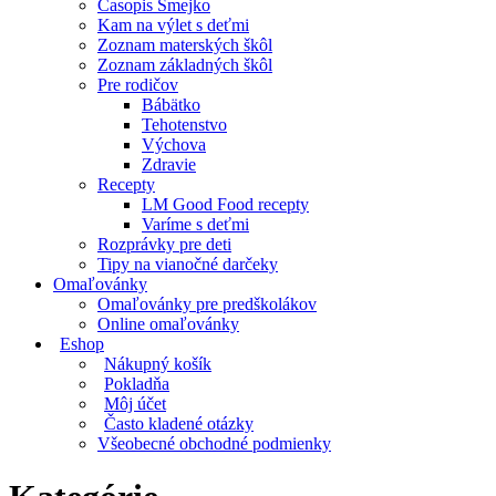
Časopis Smejko
Kam na výlet s deťmi
Zoznam materských škôl
Zoznam základných škôl
Pre rodičov
Bábätko
Tehotenstvo
Výchova
Zdravie
Recepty
LM Good Food recepty
Varíme s deťmi
Rozprávky pre deti
Tipy na vianočné darčeky
Omaľovánky
Omaľovánky pre predškolákov
Online omaľovánky
Eshop
Nákupný košík
Pokladňa
Môj účet
Často kladené otázky
Všeobecné obchodné podmienky