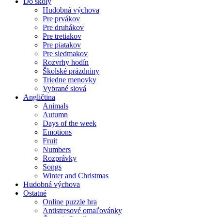
Do školy
Hudobná výchova
Pre prvákov
Pre druhákov
Pre tretiakov
Pre piatakov
Pre siedmakov
Rozvrhy hodín
Školské prázdniny
Triedne menovky
Vybrané slová
Angličtina
Animals
Autumn
Days of the week
Emotions
Fruit
Numbers
Rozprávky
Songs
Winter and Christmas
Hudobná výchova
Ostatné
Online puzzle hra
Antistresové omaľovánky