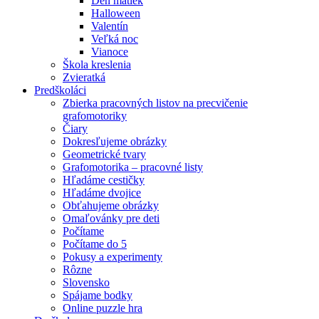
Deň matiek
Halloween
Valentín
Veľká noc
Vianoce
Škola kreslenia
Zvieratká
Predškoláci
Zbierka pracovných listov na precvičenie
grafomotoriky
Čiary
Dokresľujeme obrázky
Geometrické tvary
Grafomotorika – pracovné listy
Hľadáme cestičky
Hľadáme dvojice
Obťahujeme obrázky
Omaľovánky pre deti
Počítame
Počítame do 5
Pokusy a experimenty
Rôzne
Slovensko
Spájame bodky
Online puzzle hra