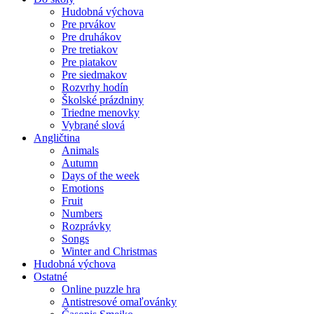
Hudobná výchova
Pre prvákov
Pre druhákov
Pre tretiakov
Pre piatakov
Pre siedmakov
Rozvrhy hodín
Školské prázdniny
Triedne menovky
Vybrané slová
Angličtina
Animals
Autumn
Days of the week
Emotions
Fruit
Numbers
Rozprávky
Songs
Winter and Christmas
Hudobná výchova
Ostatné
Online puzzle hra
Antistresové omaľovánky