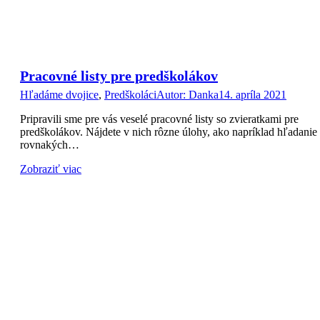
Pracovné listy pre predškolákov
Hľadáme dvojice
,
Predškoláci
Autor:
Danka
14. apríla 2021
Pripravili sme pre vás veselé pracovné listy so zvieratkami pre
predškolákov. Nájdete v nich rôzne úlohy, ako napríklad hľadanie
rovnakých…
Zobraziť viac