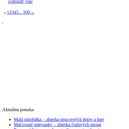
Zobraziť viac
→
1
2
3
4
5
…
100
→
Aktuálna ponuka
Malá násobilka – zbierka pracovných listov a hier
Maľované spievanky – zbierka ľudových piesní