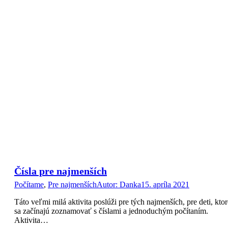
Čísla pre najmenších
Počítame
,
Pre najmenších
Autor:
Danka
15. apríla 2021
Táto veľmi milá aktivita poslúži pre tých najmenších, pre deti, ktor
sa začínajú zoznamovať s číslami a jednoduchým počítaním.
Aktivita…