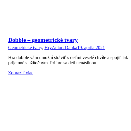
Dobble – geometrické tvary
Geometrické tvary
,
Hry
Autor:
Danka
19. apríla 2021
Hra dobble vám umožní stráviť s deťmi veselé chvíle a spojiť tak
príjemné s užitočným. Pri hre sa deti nenásilnou…
Zobraziť viac