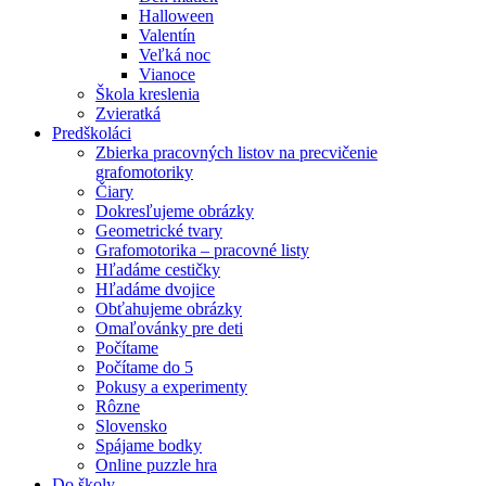
Halloween
Valentín
Veľká noc
Vianoce
Škola kreslenia
Zvieratká
Predškoláci
Zbierka pracovných listov na precvičenie
grafomotoriky
Čiary
Dokresľujeme obrázky
Geometrické tvary
Grafomotorika – pracovné listy
Hľadáme cestičky
Hľadáme dvojice
Obťahujeme obrázky
Omaľovánky pre deti
Počítame
Počítame do 5
Pokusy a experimenty
Rôzne
Slovensko
Spájame bodky
Online puzzle hra
Do školy