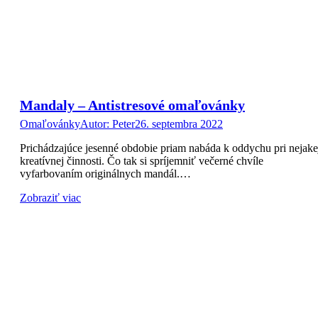
Mandaly – Antistresové omaľovánky
Omaľovánky
Autor:
Peter
26. septembra 2022
Prichádzajúce jesenné obdobie priam nabáda k oddychu pri nejake
kreatívnej činnosti. Čo tak si spríjemniť večerné chvíle
vyfarbovaním originálnych mandál.…
Zobraziť viac