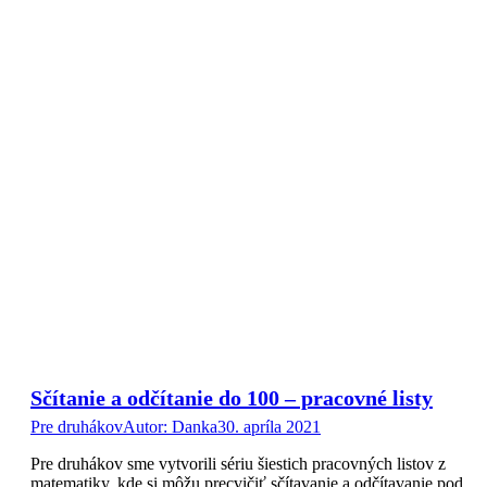
Sčítanie a odčítanie do 100 – pracovné listy
Pre druhákov
Autor:
Danka
30. apríla 2021
Pre druhákov sme vytvorili sériu šiestich pracovných listov z
matematiky, kde si môžu precvičiť sčítavanie a odčítavanie pod