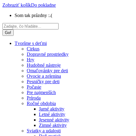
Zobraziť košík
Do pokladne
Som tak prázdny :.(
Search:
Tvoríme s deťmi
Cirkus
Dopravné prostriedky
Hry
Hudobné nástroje
Omaľovánky pre deti
Ovocie a zelenina
Pesničky pre deti
Počasie
Pre najmenších
Príroda
Ročné obdobia
Jarné aktivity
Letné aktivity
Jesenné aktivity
Zimné aktivity
Sviatky a udalosti