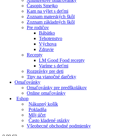
Antistresové omaľovánky
Časopis Smejko
Kam na výlet s deťmi
Zoznam materských škôl
Zoznam základných škôl
Pre rodičov
Bábätko
Tehotenstvo
Výchova
Zdravie
Recepty
LM Good Food recepty
Varíme s deťmi
Rozprávky pre deti
Tipy na vianočné darčeky
Omaľovánky
Omaľovánky pre predškolákov
Online omaľovánky
Eshop
Nákupný košík
Pokladňa
Môj účet
Často kladené otázky
Všeobecné obchodné podmienky