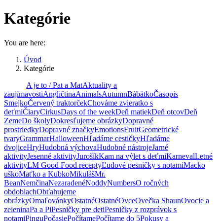
Kategórie
You are here:
Úvod
Kategórie
Všetky
A je to / Pat a Mat
Aktuality a
zaujímavosti
Angličtina
Animals
Autumn
Bábätko
Časopis
Smejko
Červený traktorček
Chováme zvieratko s
deťmi
Čiary
Cirkus
Days of the week
Deň matiek
Deň otcov
Deň
Zeme
Do školy
Dokresľujeme obrázky
Dopravné
prostriedky
Dopravné značky
Emotions
Fruit
Geometrické
tvary
Grammar
Halloween
Hľadáme cestičky
Hľadáme
dvojice
Hry
Hudobná výchova
Hudobné nástroje
Jarné
aktivity
Jesenné aktivity
Jurošík
Kam na výlet s deťmi
Karneval
Letné
aktivity
LM Good Food recepty
Ľudové pesničky s notami
Macko
uško
Maťko a Kubko
Mikuláš
Mr.
Bean
Nemčina
Nezaradené
Noddy
Numbers
O ročných
obdobiach
Obťahujeme
obrázky
Omaľovánky
Ostatné
Ostatné
Ovce
Ovečka Shaun
Ovocie a
zelenina
Pa a Pi
Pesničky pre deti
Pesničky z rozprávok s
notami
Pingu
Počasie
Počítame
Počítame do 5
Pokusy a