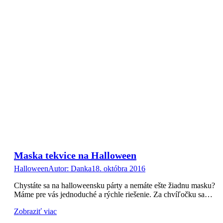
Maska tekvice na Halloween
Halloween
Autor:
Danka
18. októbra 2016
Chystáte sa na halloweensku párty a nemáte ešte žiadnu masku?
Máme pre vás jednoduché a rýchle riešenie. Za chvíľočku sa…
Zobraziť viac