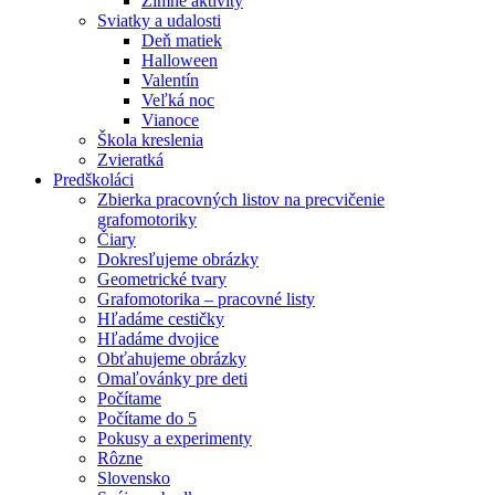
Zimné aktivity
Sviatky a udalosti
Deň matiek
Halloween
Valentín
Veľká noc
Vianoce
Škola kreslenia
Zvieratká
Predškoláci
Zbierka pracovných listov na precvičenie
grafomotoriky
Čiary
Dokresľujeme obrázky
Geometrické tvary
Grafomotorika – pracovné listy
Hľadáme cestičky
Hľadáme dvojice
Obťahujeme obrázky
Omaľovánky pre deti
Počítame
Počítame do 5
Pokusy a experimenty
Rôzne
Slovensko