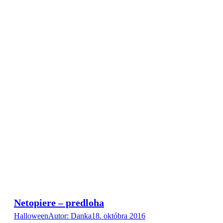
Netopiere – predloha
Halloween
Autor:
Danka
18. októbra 2016