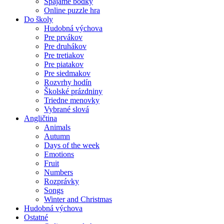
Spájame bodky
Online puzzle hra
Do školy
Hudobná výchova
Pre prvákov
Pre druhákov
Pre tretiakov
Pre piatakov
Pre siedmakov
Rozvrhy hodín
Školské prázdniny
Triedne menovky
Vybrané slová
Angličtina
Animals
Autumn
Days of the week
Emotions
Fruit
Numbers
Rozprávky
Songs
Winter and Christmas
Hudobná výchova
Ostatné