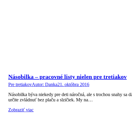
Násobilka – pracovné listy nielen pre tretiakov
Pre tretiakov
Autor:
Danka
21. októbra 2016
Násobilka býva niekedy pre deti náročná, ale s trochou snahy sa d
určite zvládnuť bez plaču a slzičiek. My na…
Zobraziť viac