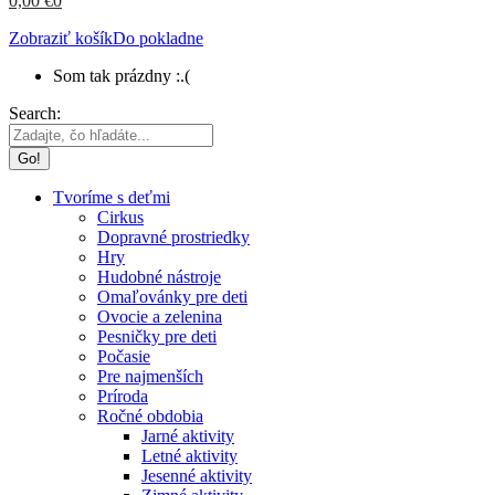
0,00
€
0
Zobraziť košík
Do pokladne
Som tak prázdny :.(
Search:
Tvoríme s deťmi
Cirkus
Dopravné prostriedky
Hry
Hudobné nástroje
Omaľovánky pre deti
Ovocie a zelenina
Pesničky pre deti
Počasie
Pre najmenších
Príroda
Ročné obdobia
Jarné aktivity
Letné aktivity
Jesenné aktivity