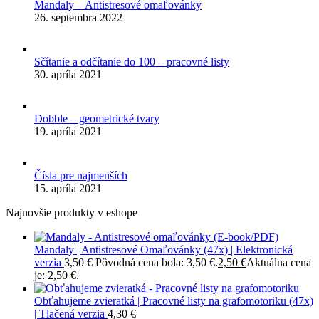
Mandaly – Antistresové omaľovánky
26. septembra 2022
Sčítanie a odčítanie do 100 – pracovné listy
30. apríla 2021
Dobble – geometrické tvary
19. apríla 2021
Čísla pre najmenších
15. apríla 2021
Najnovšie produkty v eshope
Mandaly | Antistresové Omaľovánky (47x) | Elektronická
verzia
3,50
€
Pôvodná cena bola: 3,50 €.
2,50
€
Aktuálna cena
je: 2,50 €.
Obťahujeme zvieratká | Pracovné listy na grafomotoriku (47x)
| Tlačená verzia
4,30
€