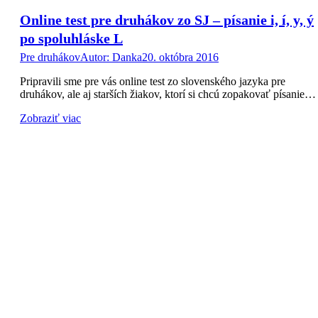
Online test pre druhákov zo SJ – písanie i, í, y, ý
po spoluhláske L
Pre druhákov
Autor:
Danka
20. októbra 2016
Pripravili sme pre vás online test zo slovenského jazyka pre
druhákov, ale aj starších žiakov, ktorí si chcú zopakovať písanie…
Zobraziť viac