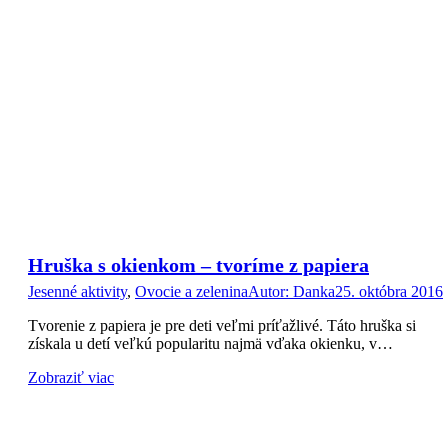
Hruška s okienkom – tvoríme z papiera
Jesenné aktivity
,
Ovocie a zelenina
Autor:
Danka
25. októbra 2016
Tvorenie z papiera je pre deti veľmi príťažlivé. Táto hruška si
získala u detí veľkú popularitu najmä vďaka okienku, v…
Zobraziť viac