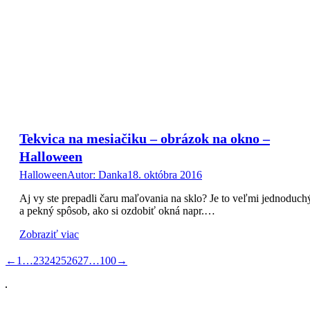
Tekvica na mesiačiku – obrázok na okno –
Halloween
Halloween
Autor:
Danka
18. októbra 2016
Aj vy ste prepadli čaru maľovania na sklo? Je to veľmi jednoduch
a pekný spôsob, ako si ozdobiť okná napr.…
Zobraziť viac
←
1
…
23
24
25
26
27
…
100
→