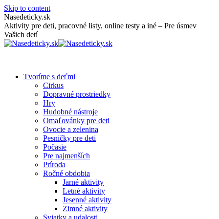
Skip to content
Nasedeticky.sk
Aktivity pre deti, pracovné listy, online testy a iné – Pre úsmev
Vašich detí
Tvoríme s deťmi
Cirkus
Dopravné prostriedky
Hry
Hudobné nástroje
Omaľovánky pre deti
Ovocie a zelenina
Pesničky pre deti
Počasie
Pre najmenších
Príroda
Ročné obdobia
Jarné aktivity
Letné aktivity
Jesenné aktivity
Zimné aktivity
Sviatky a udalosti