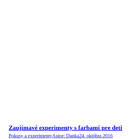
Zaujímavé experimenty s farbami pre deti
Pokusy a experimenty
Autor:
Danka
24. októbra 2016