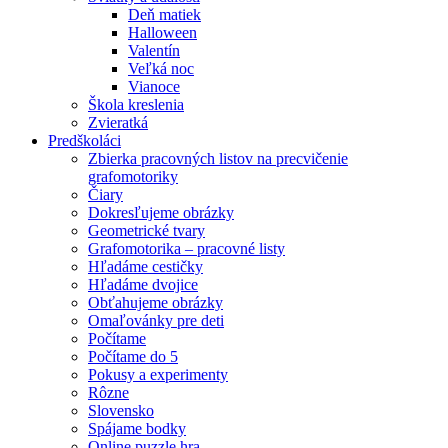
Deň matiek
Halloween
Valentín
Veľká noc
Vianoce
Škola kreslenia
Zvieratká
Predškoláci
Zbierka pracovných listov na precvičenie
grafomotoriky
Čiary
Dokresľujeme obrázky
Geometrické tvary
Grafomotorika – pracovné listy
Hľadáme cestičky
Hľadáme dvojice
Obťahujeme obrázky
Omaľovánky pre deti
Počítame
Počítame do 5
Pokusy a experimenty
Rôzne
Slovensko
Spájame bodky
Online puzzle hra