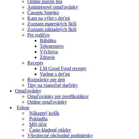
Online puzzle hra
Antistresové omaľovánky
Časopis Smejko
Kam na výlet s deťmi
Zoznam materských škôl
Zoznam základných škôl
Pre rodičov
Bábätko
Tehotenstvo
Výchova
Zdravie
Recepty
LM Good Food recepty
Varíme s deťmi
Rozprávky pre deti
Tipy na vianočné darčeky
Omaľovánky
Omaľovánky pre predškolákov
Online omaľovánky
Eshop
Nákupný košík
Pokladňa
Môj účet
Často kladené otázky
Všeobecné obchodné podmienky