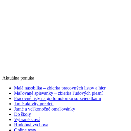
Aktuálna ponuka
Malá násobilka – zbierka pracovných listov a hier
Maľované spievanky – zbierka ľudových piesní
Pracovné listy na grafomotoriku so zvieratkami
Jarné aktivity pre deti
Jarné a veľkonočné omaľovánky
Do školy
Vybrané slová
Hudobná výchova
Online testy