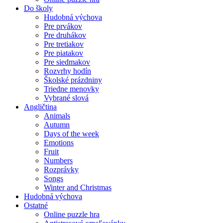
Do školy
Hudobná výchova
Pre prvákov
Pre druhákov
Pre tretiakov
Pre piatakov
Pre siedmakov
Rozvrhy hodín
Školské prázdniny
Triedne menovky
Vybrané slová
Angličtina
Animals
Autumn
Days of the week
Emotions
Fruit
Numbers
Rozprávky
Songs
Winter and Christmas
Hudobná výchova
Ostatné
Online puzzle hra