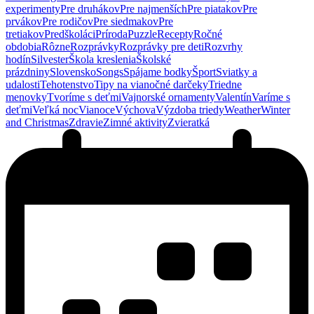
experimenty
Pre druhákov
Pre najmenších
Pre piatakov
Pre
prvákov
Pre rodičov
Pre siedmakov
Pre
tretiakov
Predškoláci
Príroda
Puzzle
Recepty
Ročné
obdobia
Rôzne
Rozprávky
Rozprávky pre deti
Rozvrhy
hodín
Silvester
Škola kreslenia
Školské
prázdniny
Slovensko
Songs
Spájame bodky
Šport
Sviatky a
udalosti
Tehotenstvo
Tipy na vianočné darčeky
Triedne
menovky
Tvoríme s deťmi
Vajnorské ornamenty
Valentín
Varíme s
deťmi
Veľká noc
Vianoce
Výchova
Výzdoba triedy
Weather
Winter
and Christmas
Zdravie
Zimné aktivity
Zvieratká