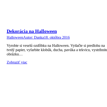
Dekorácia na Halloween
Halloween
Autor:
Danka
18. októbra 2016
Vyrobte si veselú ozdôbku na Halloween. Vytlačte si predlohu na
tvrdý papier, vyfarbite klobúk, ducha, pavúka a tekvicu, vystrihnit
obrázku…
Zobraziť viac