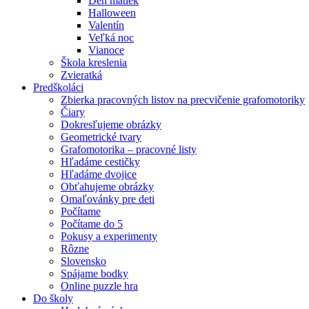
Deň matiek
Halloween
Valentín
Veľká noc
Vianoce
Škola kreslenia
Zvieratká
Predškoláci
Zbierka pracovných listov na precvičenie grafomotoriky
Čiary
Dokresľujeme obrázky
Geometrické tvary
Grafomotorika – pracovné listy
Hľadáme cestičky
Hľadáme dvojice
Obťahujeme obrázky
Omaľovánky pre deti
Počítame
Počítame do 5
Pokusy a experimenty
Rôzne
Slovensko
Spájame bodky
Online puzzle hra
Do školy