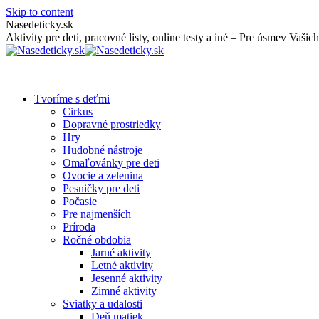
Skip to content
Nasedeticky.sk
Aktivity pre deti, pracovné listy, online testy a iné – Pre úsmev Vašich
Tvoríme s deťmi
Cirkus
Dopravné prostriedky
Hry
Hudobné nástroje
Omaľovánky pre deti
Ovocie a zelenina
Pesničky pre deti
Počasie
Pre najmenších
Príroda
Ročné obdobia
Jarné aktivity
Letné aktivity
Jesenné aktivity
Zimné aktivity
Sviatky a udalosti
Deň matiek