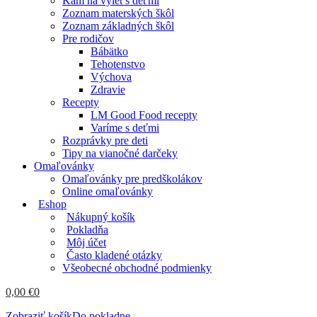
Kam na výlet s deťmi
Zoznam materských škôl
Zoznam základných škôl
Pre rodičov
Bábätko
Tehotenstvo
Výchova
Zdravie
Recepty
LM Good Food recepty
Varíme s deťmi
Rozprávky pre deti
Tipy na vianočné darčeky
Omaľovánky
Omaľovánky pre predškolákov
Online omaľovánky
Eshop
Nákupný košík
Pokladňa
Môj účet
Často kladené otázky
Všeobecné obchodné podmienky
0,00
€
0
Zobraziť košík
Do pokladne