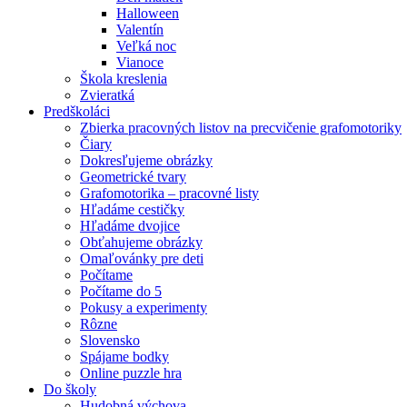
Halloween
Valentín
Veľká noc
Vianoce
Škola kreslenia
Zvieratká
Predškoláci
Zbierka pracovných listov na precvičenie grafomotoriky
Čiary
Dokresľujeme obrázky
Geometrické tvary
Grafomotorika – pracovné listy
Hľadáme cestičky
Hľadáme dvojice
Obťahujeme obrázky
Omaľovánky pre deti
Počítame
Počítame do 5
Pokusy a experimenty
Rôzne
Slovensko
Spájame bodky
Online puzzle hra
Do školy
Hudobná výchova