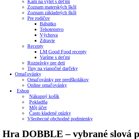
Kam na výlet s deťmi
Zoznam materských škôl
Zoznam základných škôl
Pre rodičov
Bábätko
Tehotenstvo
Výchova
Zdravie
Recepty
LM Good Food recepty
Varíme s deťmi
Rozprávky pre deti
Tipy na vianočné darčeky
Omaľovánky
Omaľovánky pre predškolákov
Online omaľovánky
Eshop
Nákupný košík
Pokladňa
Môj účet
Často kladené otázky
Všeobecné obchodné podmienky
Hra DOBBLE – vybrané slová p