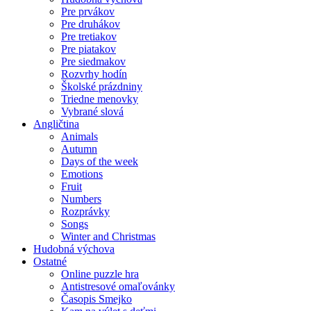
Pre prvákov
Pre druhákov
Pre tretiakov
Pre piatakov
Pre siedmakov
Rozvrhy hodín
Školské prázdniny
Triedne menovky
Vybrané slová
Angličtina
Animals
Autumn
Days of the week
Emotions
Fruit
Numbers
Rozprávky
Songs
Winter and Christmas
Hudobná výchova
Ostatné
Online puzzle hra
Antistresové omaľovánky
Časopis Smejko