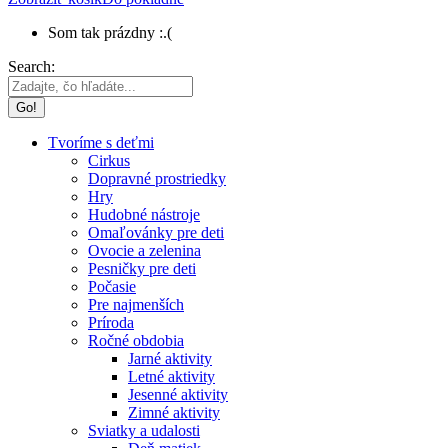
Som tak prázdny :.(
Search:
Tvoríme s deťmi
Cirkus
Dopravné prostriedky
Hry
Hudobné nástroje
Omaľovánky pre deti
Ovocie a zelenina
Pesničky pre deti
Počasie
Pre najmenších
Príroda
Ročné obdobia
Jarné aktivity
Letné aktivity
Jesenné aktivity
Zimné aktivity
Sviatky a udalosti