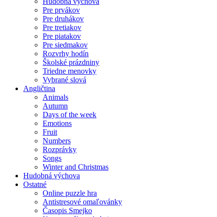
Hudobná výchova
Pre prvákov
Pre druhákov
Pre tretiakov
Pre piatakov
Pre siedmakov
Rozvrhy hodín
Školské prázdniny
Triedne menovky
Vybrané slová
Angličtina
Animals
Autumn
Days of the week
Emotions
Fruit
Numbers
Rozprávky
Songs
Winter and Christmas
Hudobná výchova
Ostatné
Online puzzle hra
Antistresové omaľovánky
Časopis Smejko