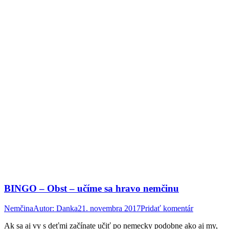
BINGO – Obst – učíme sa hravo nemčinu
Nemčina
Autor:
Danka
21. novembra 2017
Pridať komentár
Ak sa aj vy s deťmi začínate učiť po nemecky podobne ako aj my,