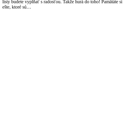
listy budete vypĺňať s radosťou. Takže hurá do toho! Pamätáte si
ešte, ktoré sú…