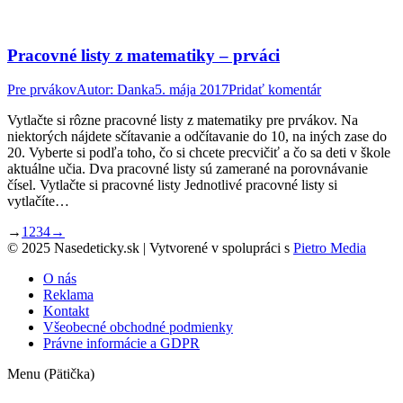
Pracovné listy z matematiky – prváci
Pre prvákov
Autor:
Danka
5. mája 2017
Pridať komentár
Vytlačte si rôzne pracovné listy z matematiky pre prvákov. Na
niektorých nájdete sčítavanie a odčítavanie do 10, na iných zase do
20. Vyberte si podľa toho, čo si chcete precvičiť a čo sa deti v škole
aktuálne učia. Dva pracovné listy sú zamerané na porovnávanie
čísel. Vytlačte si pracovné listy Jednotlivé pracovné listy si
vytlačíte…
→
1
2
3
4
→
© 2025 Nasedeticky.sk | Vytvorené v spolupráci s
Pietro Media
O nás
Reklama
Kontakt
Všeobecné obchodné podmienky
Právne informácie a GDPR
Menu (Pätička)