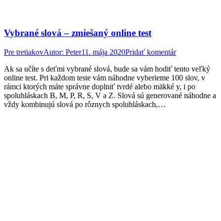
Vybrané slová – zmiešaný online test
Pre tretiakov
Autor:
Peter
11. mája 2020
Pridať komentár
Ak sa učíte s deťmi vybrané slová, bude sa vám hodiť tento veľký
online test. Pri každom teste vám náhodne vyberieme 100 slov, v
rámci ktorých máte správne doplniť tvrdé alebo mäkké y, i po
spoluhláskach B, M, P, R, S, V a Z. Slová sú generované náhodne a
vždy kombinujú slová po rôznych spoluhláskach,…