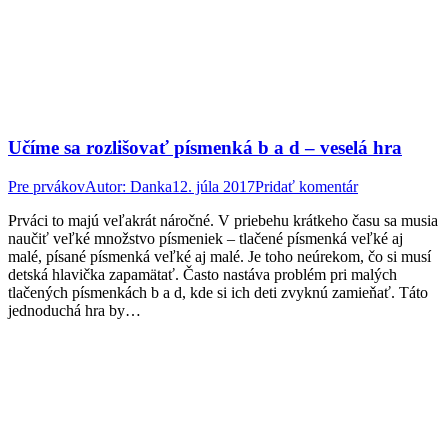
Učíme sa rozlišovať písmenká b a d – veselá hra
Pre prvákov
Autor:
Danka
12. júla 2017
Pridať komentár
Prváci to majú veľakrát náročné. V priebehu krátkeho času sa musia
naučiť veľké množstvo písmeniek – tlačené písmenká veľké aj
malé, písané písmenká veľké aj malé. Je toho neúrekom, čo si musí
detská hlavička zapamätať. Často nastáva problém pri malých
tlačených písmenkách b a d, kde si ich deti zvyknú zamieňať. Táto
jednoduchá hra by…