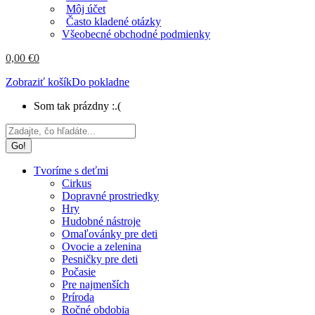
Môj účet
Často kladené otázky
Všeobecné obchodné podmienky
0,00
€
0
Zobraziť košík
Do pokladne
Som tak prázdny :.(
Search:
Tvoríme s deťmi
Cirkus
Dopravné prostriedky
Hry
Hudobné nástroje
Omaľovánky pre deti
Ovocie a zelenina
Pesničky pre deti
Počasie
Pre najmenších
Príroda
Ročné obdobia