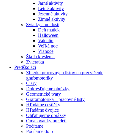
Jarné aktivity
Letné aktivity
Jesenné aktivity
Zimné aktivity
Sviatky a udalosti
Deň matiek
Halloween
Valentín
Veľká noc
Vianoce
Škola kreslenia
Zvieratká
Predškoláci
Zbierka pracovných listov na precvičenie
grafomotoriky
Čiary
Dokresľujeme obrázky
Geometrické tvary
Grafomotorika – pracovné listy
Hľadáme cestičky
Hľadáme dvojice
Obťahujeme obrázky
Omaľovánky pre deti
Počítame
Počítame do 5