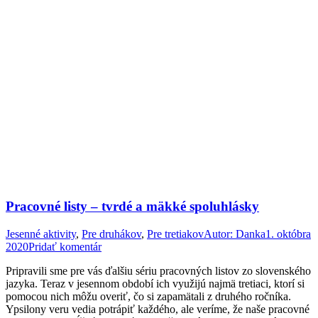
Pracovné listy – tvrdé a mäkké spoluhlásky
Jesenné aktivity
,
Pre druhákov
,
Pre tretiakov
Autor:
Danka
1. októbra
2020
Pridať komentár
Pripravili sme pre vás ďalšiu sériu pracovných listov zo slovenského
jazyka. Teraz v jesennom období ich využijú najmä tretiaci, ktorí si
pomocou nich môžu overiť, čo si zapamätali z druhého ročníka.
Ypsilony veru vedia potrápiť každého, ale veríme, že naše pracovné