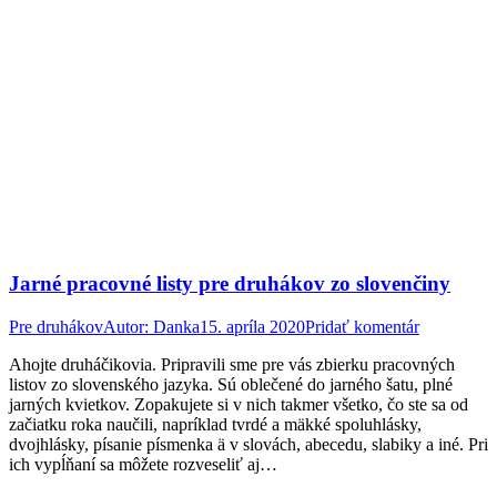
Jarné pracovné listy pre druhákov zo slovenčiny
Pre druhákov
Autor:
Danka
15. apríla 2020
Pridať komentár
Ahojte druháčikovia. Pripravili sme pre vás zbierku pracovných
listov zo slovenského jazyka. Sú oblečené do jarného šatu, plné
jarných kvietkov. Zopakujete si v nich takmer všetko, čo ste sa od
začiatku roka naučili, napríklad tvrdé a mäkké spoluhlásky,
dvojhlásky, písanie písmenka ä v slovách, abecedu, slabiky a iné. Pri
ich vypĺňaní sa môžete rozveseliť aj…