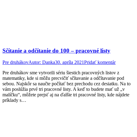
Sčítanie a odčítanie do 100 – pracovné listy
Pre druhákov
Autor:
Danka
30. apríla 2021
Pridať komentár
Pre druhákov sme vytvorili sériu šiestich pracovných listov z
matematiky, kde si môžu precvičiť sčítavanie a odčítavanie pod
sebou. Najskôr sa naučte počítať bez prechodu cez desiatku. Na to
vám poslúžia prvé tri pracovné listy. A keď to budete mať už „v
malíčku“, môžete prejsť aj na ďalšie tri pracovné listy, kde nájdete
príklady s…