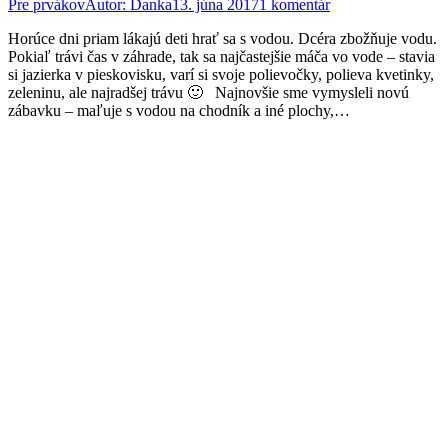
Pre prvákov
Autor:
Danka
13. júna 2017
1 komentár
Horúce dni priam lákajú deti hrať sa s vodou. Dcéra zbožňuje vodu.
Pokiaľ trávi čas v záhrade, tak sa najčastejšie máča vo vode – stavia
si jazierka v pieskovisku, varí si svoje polievočky, polieva kvetinky,
zeleninu, ale najradšej trávu 🙂 Najnovšie sme vymysleli novú
zábavku – maľuje s vodou na chodník a iné plochy,…