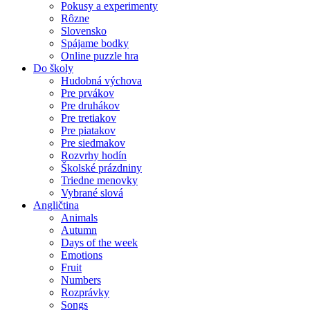
Pokusy a experimenty
Rôzne
Slovensko
Spájame bodky
Online puzzle hra
Do školy
Hudobná výchova
Pre prvákov
Pre druhákov
Pre tretiakov
Pre piatakov
Pre siedmakov
Rozvrhy hodín
Školské prázdniny
Triedne menovky
Vybrané slová
Angličtina
Animals
Autumn
Days of the week
Emotions
Fruit
Numbers
Rozprávky
Songs