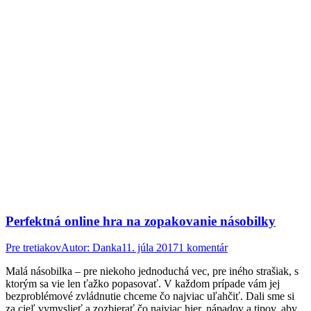
Perfektná online hra na zopakovanie násobilky
Pre tretiakov
Autor:
Danka
11. júla 2017
1 komentár
Malá násobilka – pre niekoho jednoduchá vec, pre iného strašiak, s
ktorým sa vie len ťažko popasovať. V každom prípade vám jej
bezproblémové zvládnutie chceme čo najviac uľahčiť. Dali sme si
za cieľ vymyslieť a zozbierať čo najviac hier, nápadov a tipov, aby