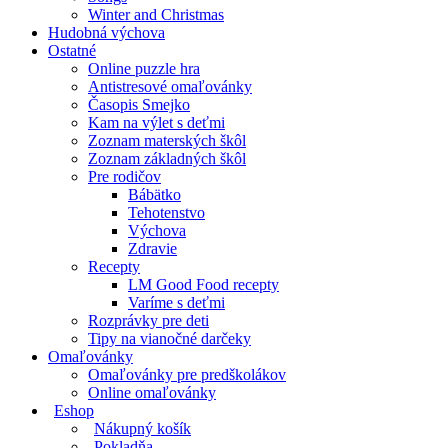
Winter and Christmas
Hudobná výchova
Ostatné
Online puzzle hra
Antistresové omaľovánky
Časopis Smejko
Kam na výlet s deťmi
Zoznam materských škôl
Zoznam základných škôl
Pre rodičov
Bábätko
Tehotenstvo
Výchova
Zdravie
Recepty
LM Good Food recepty
Varíme s deťmi
Rozprávky pre deti
Tipy na vianočné darčeky
Omaľovánky
Omaľovánky pre predškolákov
Online omaľovánky
Eshop
Nákupný košík
Pokladňa