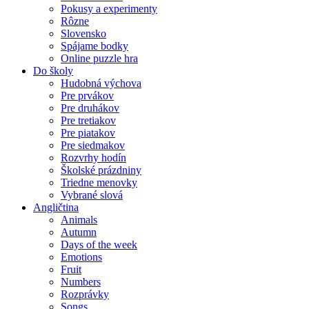
Pokusy a experimenty
Rôzne
Slovensko
Spájame bodky
Online puzzle hra
Do školy
Hudobná výchova
Pre prvákov
Pre druhákov
Pre tretiakov
Pre piatakov
Pre siedmakov
Rozvrhy hodín
Školské prázdniny
Triedne menovky
Vybrané slová
Angličtina
Animals
Autumn
Days of the week
Emotions
Fruit
Numbers
Rozprávky
Songs