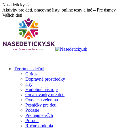
Skip
Nasedeticky.sk
to
Aktivity pre deti, pracovné listy, online testy a iné – Pre úsmev
content
Vašich detí
Tvoríme s deťmi
Cirkus
Dopravné prostriedky
Hry
Hudobné nástroje
Omaľovánky pre deti
Ovocie a zelenina
Pesničky pre deti
Počasie
Pre najmenších
Príroda
Ročné obdobia