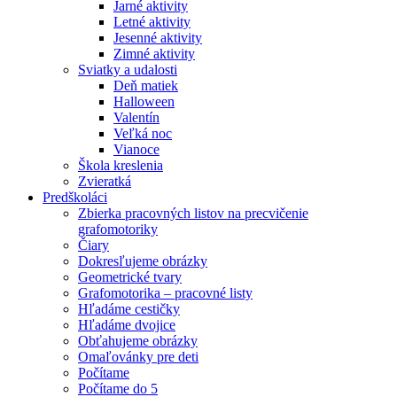
Jarné aktivity
Letné aktivity
Jesenné aktivity
Zimné aktivity
Sviatky a udalosti
Deň matiek
Halloween
Valentín
Veľká noc
Vianoce
Škola kreslenia
Zvieratká
Predškoláci
Zbierka pracovných listov na precvičenie
grafomotoriky
Čiary
Dokresľujeme obrázky
Geometrické tvary
Grafomotorika – pracovné listy
Hľadáme cestičky
Hľadáme dvojice
Obťahujeme obrázky
Omaľovánky pre deti
Počítame
Počítame do 5