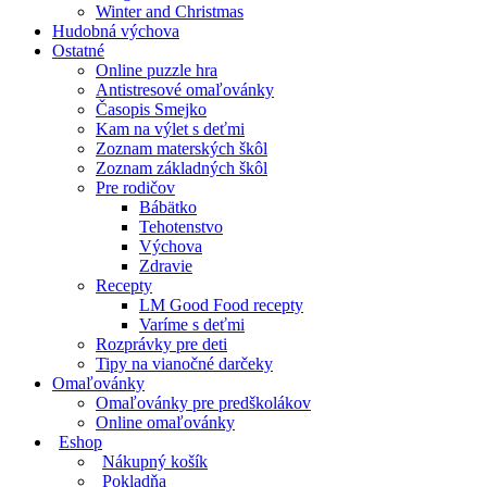
Winter and Christmas
Hudobná výchova
Ostatné
Online puzzle hra
Antistresové omaľovánky
Časopis Smejko
Kam na výlet s deťmi
Zoznam materských škôl
Zoznam základných škôl
Pre rodičov
Bábätko
Tehotenstvo
Výchova
Zdravie
Recepty
LM Good Food recepty
Varíme s deťmi
Rozprávky pre deti
Tipy na vianočné darčeky
Omaľovánky
Omaľovánky pre predškolákov
Online omaľovánky
Eshop
Nákupný košík
Pokladňa