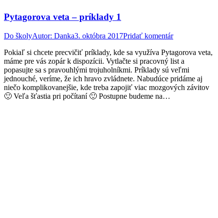
Pytagorova veta – príklady 1
Do školy
Autor:
Danka
3. októbra 2017
Pridať komentár
Pokiaľ si chcete precvičiť príklady, kde sa využíva Pytagorova veta,
máme pre vás zopár k dispozícii. Vytlačte si pracovný list a
popasujte sa s pravouhlými trojuholníkmi. Príklady sú veľmi
jednouché, veríme, že ich hravo zvládnete. Nabudúce pridáme aj
niečo komplikovanejšie, kde treba zapojiť viac mozgových závitov
🙂 Veľa šťastia pri počítaní 🙂 Postupne budeme na…