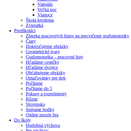
Valentín
Veľká noc
Vianoce
Škola kreslenia
Zvieratká
Predškoláci
Zbierka pracovných listov na precvičenie grafomotoriky
Čiary
Dokresľujeme obrázky
Geometrické tvary
Grafomotorika – pracovné listy
Hľadáme cestičky
Hľadáme dvojice
Obťahujeme obrázky
Omaľovánky pre deti
Počítame
Počítame do 5
Pokusy a experimenty
Rôzne
Slovensko
Spájame bodky
Online puzzle hra
Do školy
Hudobná výchova
Pre prvákov