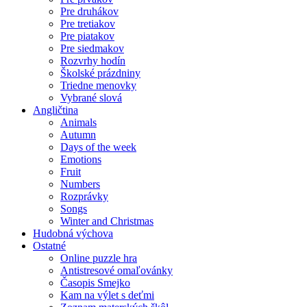
Pre druhákov
Pre tretiakov
Pre piatakov
Pre siedmakov
Rozvrhy hodín
Školské prázdniny
Triedne menovky
Vybrané slová
Angličtina
Animals
Autumn
Days of the week
Emotions
Fruit
Numbers
Rozprávky
Songs
Winter and Christmas
Hudobná výchova
Ostatné
Online puzzle hra
Antistresové omaľovánky
Časopis Smejko
Kam na výlet s deťmi