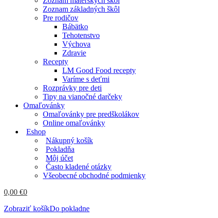
Zoznam materských škôl
Zoznam základných škôl
Pre rodičov
Bábätko
Tehotenstvo
Výchova
Zdravie
Recepty
LM Good Food recepty
Varíme s deťmi
Rozprávky pre deti
Tipy na vianočné darčeky
Omaľovánky
Omaľovánky pre predškolákov
Online omaľovánky
Eshop
Nákupný košík
Pokladňa
Môj účet
Často kladené otázky
Všeobecné obchodné podmienky
0,00
€
0
Zobraziť košík
Do pokladne