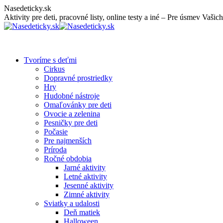
Skip
Nasedeticky.sk
to
Aktivity pre deti, pracovné listy, online testy a iné – Pre úsmev Vašich
content
Tvoríme s deťmi
Cirkus
Dopravné prostriedky
Hry
Hudobné nástroje
Omaľovánky pre deti
Ovocie a zelenina
Pesničky pre deti
Počasie
Pre najmenších
Príroda
Ročné obdobia
Jarné aktivity
Letné aktivity
Jesenné aktivity
Zimné aktivity
Sviatky a udalosti
Deň matiek
Halloween