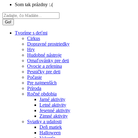
Som tak prázdny :.(
Search:
Tvoríme s deťmi
Cirkus
Dopravné prostriedky
Hry
Hudobné nástroje
Omaľovánky pre deti
Ovocie a zelenina
Pesničky pre deti
Počasie
Pre najmenších
Príroda
Ročné obdobia
Jarné aktivity
Letné aktivity
Jesenné aktivity
Zimné aktivity
Sviatky a udalosti
Deň matiek
Halloween