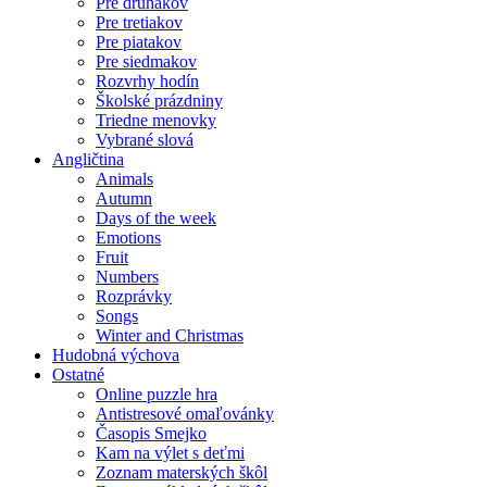
Pre druhákov
Pre tretiakov
Pre piatakov
Pre siedmakov
Rozvrhy hodín
Školské prázdniny
Triedne menovky
Vybrané slová
Angličtina
Animals
Autumn
Days of the week
Emotions
Fruit
Numbers
Rozprávky
Songs
Winter and Christmas
Hudobná výchova
Ostatné
Online puzzle hra
Antistresové omaľovánky
Časopis Smejko
Kam na výlet s deťmi
Zoznam materských škôl