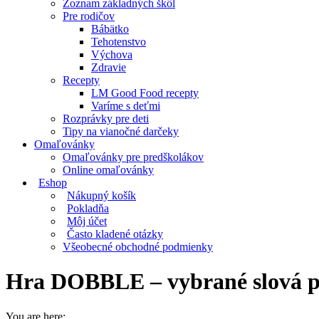
Zoznam základných škôl
Pre rodičov
Bábätko
Tehotenstvo
Výchova
Zdravie
Recepty
LM Good Food recepty
Varíme s deťmi
Rozprávky pre deti
Tipy na vianočné darčeky
Omaľovánky
Omaľovánky pre predškolákov
Online omaľovánky
Eshop
Nákupný košík
Pokladňa
Môj účet
Často kladené otázky
Všeobecné obchodné podmienky
Hra DOBBLE – vybrané slová p
You are here: