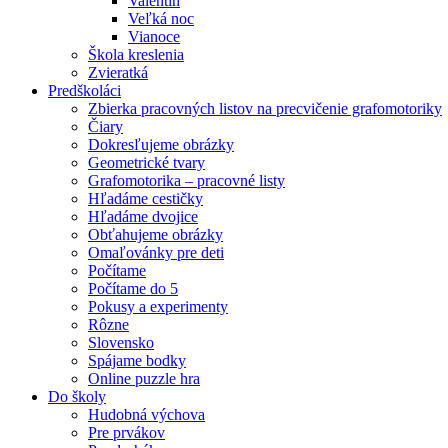
Valentín
Veľká noc
Vianoce
Škola kreslenia
Zvieratká
Predškoláci
Zbierka pracovných listov na precvičenie grafomotoriky
Čiary
Dokresľujeme obrázky
Geometrické tvary
Grafomotorika – pracovné listy
Hľadáme cestičky
Hľadáme dvojice
Obťahujeme obrázky
Omaľovánky pre deti
Počítame
Počítame do 5
Pokusy a experimenty
Rôzne
Slovensko
Spájame bodky
Online puzzle hra
Do školy
Hudobná výchova
Pre prvákov