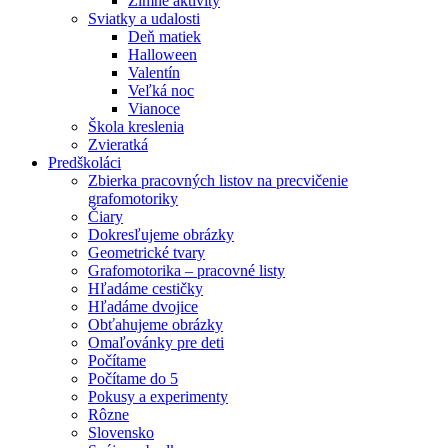
Zimné aktivity
Sviatky a udalosti
Deň matiek
Halloween
Valentín
Veľká noc
Vianoce
Škola kreslenia
Zvieratká
Predškoláci
Zbierka pracovných listov na precvičenie
grafomotoriky
Čiary
Dokresľujeme obrázky
Geometrické tvary
Grafomotorika – pracovné listy
Hľadáme cestičky
Hľadáme dvojice
Obťahujeme obrázky
Omaľovánky pre deti
Počítame
Počítame do 5
Pokusy a experimenty
Rôzne
Slovensko