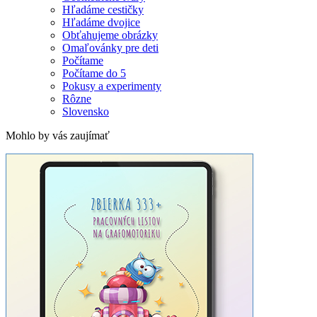
Hľadáme cestičky
Hľadáme dvojice
Obťahujeme obrázky
Omaľovánky pre deti
Počítame
Počítame do 5
Pokusy a experimenty
Rôzne
Slovensko
Mohlo by vás zaujímať