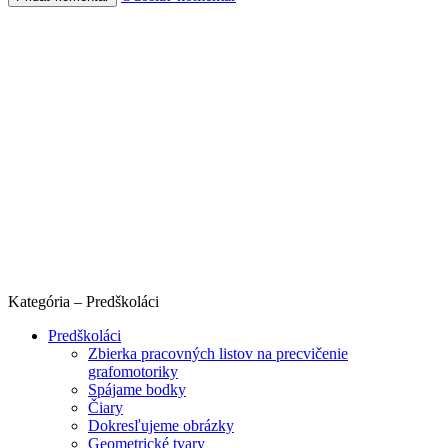
Kategória – Predškoláci
Predškoláci
Zbierka pracovných listov na precvičenie
grafomotoriky
Spájame bodky
Čiary
Dokresľujeme obrázky
Geometrické tvary