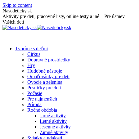
Skip to content
Nasedeticky.sk
Aktivity pre deti, pracovné listy, online testy a iné – Pre úsmev
Vašich detí
Tvoríme s deťmi
Cirkus
Dopravné prostriedky
Hry
Hudobné nástroje
Omaľovánky pre deti
Ovocie a zelenina
Pesničky pre deti
Počasie
Pre najmenších
Príroda
Ročné obdobia
Jarné aktivity
Letné aktivity
Jesenné aktivity
Zimné aktivity
Sviatky a udalosti