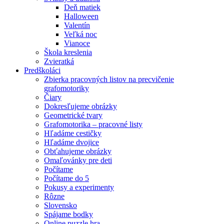
Deň matiek
Halloween
Valentín
Veľká noc
Vianoce
Škola kreslenia
Zvieratká
Predškoláci
Zbierka pracovných listov na precvičenie
grafomotoriky
Čiary
Dokresľujeme obrázky
Geometrické tvary
Grafomotorika – pracovné listy
Hľadáme cestičky
Hľadáme dvojice
Obťahujeme obrázky
Omaľovánky pre deti
Počítame
Počítame do 5
Pokusy a experimenty
Rôzne
Slovensko
Spájame bodky
Online puzzle hra