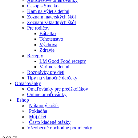
Antistresové omaľovánky
Časopis Smejko
Kam na výlet s deťmi
Zoznam materských škôl
Zoznam základných škôl
Pre rodičov
Bábätko
Tehotenstvo
Výchova
Zdravie
Recepty
LM Good Food recepty
Varíme s deťmi
Rozprávky pre deti
Tipy na vianočné darčeky
Omaľovánky
Omaľovánky pre predškolákov
Online omaľovánky
Eshop
Nákupný košík
Pokladňa
Môj účet
Často kladené otázky
Všeobecné obchodné podmienky