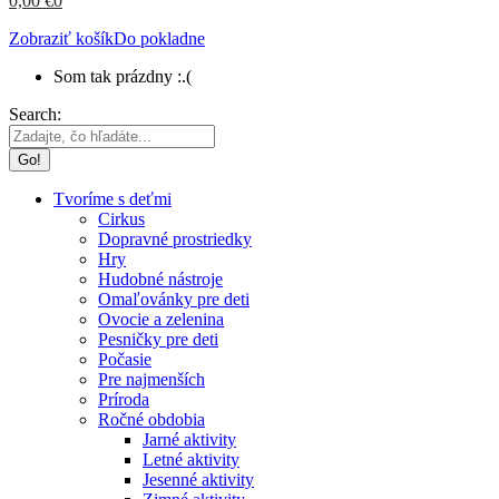
0,00
€
0
Zobraziť košík
Do pokladne
Som tak prázdny :.(
Search:
Tvoríme s deťmi
Cirkus
Dopravné prostriedky
Hry
Hudobné nástroje
Omaľovánky pre deti
Ovocie a zelenina
Pesničky pre deti
Počasie
Pre najmenších
Príroda
Ročné obdobia
Jarné aktivity
Letné aktivity
Jesenné aktivity