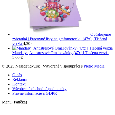
Obťahujeme
zvieratká | Pracovné listy na grafomotoriku (47x) | Tlačená
verzia
4,30
€
Mandaly | Antistresové Omaľovánky (47x) | Tlačená verzia
5,00
€
© 2025 Nasedeticky.sk | Vytvorené v spolupráci s
Pietro Media
O nás
Reklama
Kontakt
Všeobecné obchodné podmienky
Právne informácie a GDPR
Menu (Pätička)