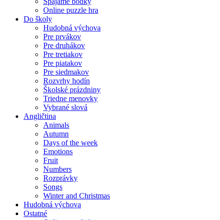
Spájame bodky
Online puzzle hra
Do školy
Hudobná výchova
Pre prvákov
Pre druhákov
Pre tretiakov
Pre piatakov
Pre siedmakov
Rozvrhy hodín
Školské prázdniny
Triedne menovky
Vybrané slová
Angličtina
Animals
Autumn
Days of the week
Emotions
Fruit
Numbers
Rozprávky
Songs
Winter and Christmas
Hudobná výchova
Ostatné