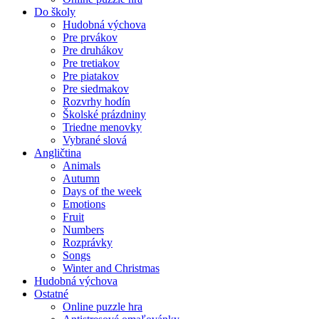
Do školy
Hudobná výchova
Pre prvákov
Pre druhákov
Pre tretiakov
Pre piatakov
Pre siedmakov
Rozvrhy hodín
Školské prázdniny
Triedne menovky
Vybrané slová
Angličtina
Animals
Autumn
Days of the week
Emotions
Fruit
Numbers
Rozprávky
Songs
Winter and Christmas
Hudobná výchova
Ostatné
Online puzzle hra