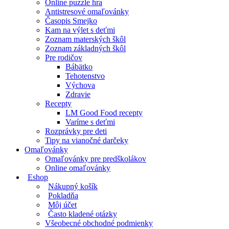
Online puzzle hra
Antistresové omaľovánky
Časopis Smejko
Kam na výlet s deťmi
Zoznam materských škôl
Zoznam základných škôl
Pre rodičov
Bábätko
Tehotenstvo
Výchova
Zdravie
Recepty
LM Good Food recepty
Varíme s deťmi
Rozprávky pre deti
Tipy na vianočné darčeky
Omaľovánky
Omaľovánky pre predškolákov
Online omaľovánky
Eshop
Nákupný košík
Pokladňa
Môj účet
Často kladené otázky
Všeobecné obchodné podmienky