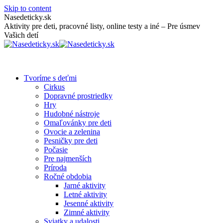
Skip to content
Nasedeticky.sk
Aktivity pre deti, pracovné listy, online testy a iné – Pre úsmev
Vašich detí
Tvoríme s deťmi
Cirkus
Dopravné prostriedky
Hry
Hudobné nástroje
Omaľovánky pre deti
Ovocie a zelenina
Pesničky pre deti
Počasie
Pre najmenších
Príroda
Ročné obdobia
Jarné aktivity
Letné aktivity
Jesenné aktivity
Zimné aktivity
Sviatky a udalosti