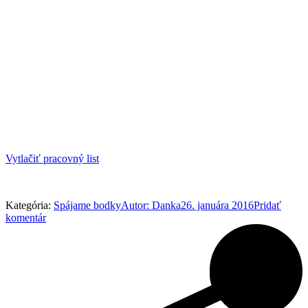
Vytlačiť pracovný list
Kategória:
Spájame bodky
Autor:
Danka
26. januára 2016
Pridať
komentár