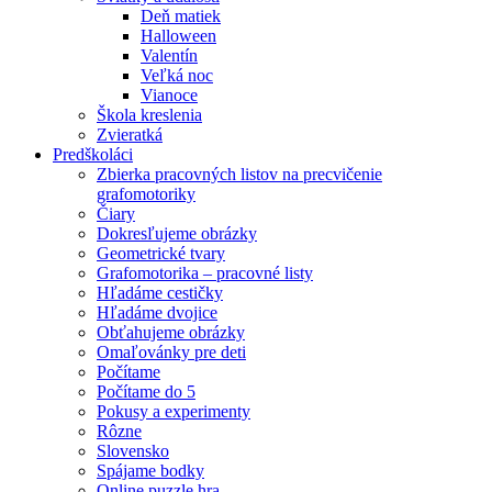
Deň matiek
Halloween
Valentín
Veľká noc
Vianoce
Škola kreslenia
Zvieratká
Predškoláci
Zbierka pracovných listov na precvičenie
grafomotoriky
Čiary
Dokresľujeme obrázky
Geometrické tvary
Grafomotorika – pracovné listy
Hľadáme cestičky
Hľadáme dvojice
Obťahujeme obrázky
Omaľovánky pre deti
Počítame
Počítame do 5
Pokusy a experimenty
Rôzne
Slovensko
Spájame bodky
Online puzzle hra