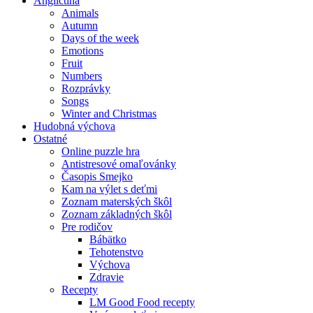
Angličtina
Animals
Autumn
Days of the week
Emotions
Fruit
Numbers
Rozprávky
Songs
Winter and Christmas
Hudobná výchova
Ostatné
Online puzzle hra
Antistresové omaľovánky
Časopis Smejko
Kam na výlet s deťmi
Zoznam materských škôl
Zoznam základných škôl
Pre rodičov
Bábätko
Tehotenstvo
Výchova
Zdravie
Recepty
LM Good Food recepty