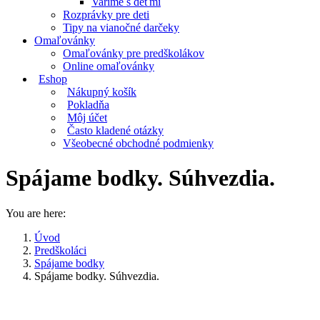
Varíme s deťmi
Rozprávky pre deti
Tipy na vianočné darčeky
Omaľovánky
Omaľovánky pre predškolákov
Online omaľovánky
Eshop
Nákupný košík
Pokladňa
Môj účet
Často kladené otázky
Všeobecné obchodné podmienky
Spájame bodky. Súhvezdia.
You are here:
Úvod
Predškoláci
Spájame bodky
Spájame bodky. Súhvezdia.