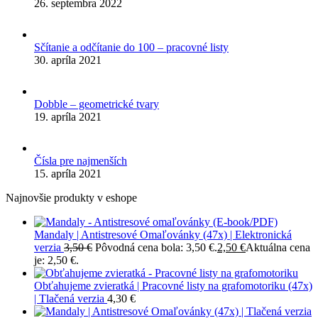
26. septembra 2022
Sčítanie a odčítanie do 100 – pracovné listy
30. apríla 2021
Dobble – geometrické tvary
19. apríla 2021
Čísla pre najmenších
15. apríla 2021
Najnovšie produkty v eshope
Mandaly | Antistresové Omaľovánky (47x) | Elektronická
verzia
3,50
€
Pôvodná cena bola: 3,50 €.
2,50
€
Aktuálna cena
je: 2,50 €.
Obťahujeme zvieratká | Pracovné listy na grafomotoriku (47x)
| Tlačená verzia
4,30
€