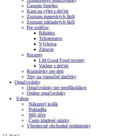
Antistresové omaľovánky
Časopis Smejko
Kam na výlet s deťmi
Zoznam materských škôl
Zoznam základných škôl
Pre rodičov
Bábätko
Tehotenstvo
Výchova
Zdravie
Recepty
LM Good Food recepty
Varíme s deťmi
Rozprávky pre deti
Tipy na vianočné darčeky
Omaľovánky
Omaľovánky pre predškolákov
Online omaľovánky
Eshop
Nákupný košík
Pokladňa
Môj účet
Často kladené otázky
Všeobecné obchodné podmienky