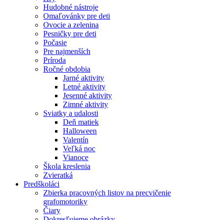
Hudobné nástroje
Omaľovánky pre deti
Ovocie a zelenina
Pesničky pre deti
Počasie
Pre najmenších
Príroda
Ročné obdobia
Jarné aktivity
Letné aktivity
Jesenné aktivity
Zimné aktivity
Sviatky a udalosti
Deň matiek
Halloween
Valentín
Veľká noc
Vianoce
Škola kreslenia
Zvieratká
Predškoláci
Zbierka pracovných listov na precvičenie
grafomotoriky
Čiary
Dokresľujeme obrázky