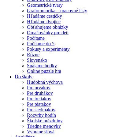
Geometrické tvary
Grafomotorika – pracovné listy
Hľadáme cestičky
Hľadáme dvojice
Obťahujeme obrázky
Omaľovánky pre deti
Počítame
Počítame do 5
Pokusy a experimenty
Rôzne
Slovensko
Spájame bodky
Online puzzle hra
Do školy
Hudobná výchova
Pre prvákov
Pre druhákov
Pre tretiakov
Pre piatakov
Pre siedmakov
Rozvrhy hodín
Školské prázdniny
Triedne menovky
Vybrané slová