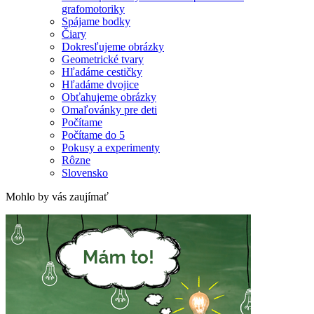
grafomotoriky
Spájame bodky
Čiary
Dokresľujeme obrázky
Geometrické tvary
Hľadáme cestičky
Hľadáme dvojice
Obťahujeme obrázky
Omaľovánky pre deti
Počítame
Počítame do 5
Pokusy a experimenty
Rôzne
Slovensko
Mohlo by vás zaujímať