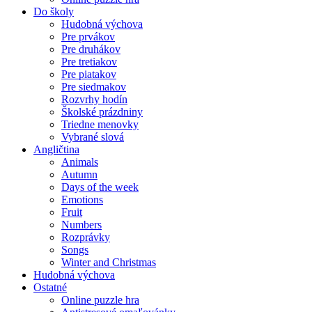
Do školy
Hudobná výchova
Pre prvákov
Pre druhákov
Pre tretiakov
Pre piatakov
Pre siedmakov
Rozvrhy hodín
Školské prázdniny
Triedne menovky
Vybrané slová
Angličtina
Animals
Autumn
Days of the week
Emotions
Fruit
Numbers
Rozprávky
Songs
Winter and Christmas
Hudobná výchova
Ostatné
Online puzzle hra