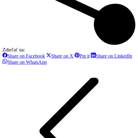
Zdieľať na:
Share
Share
Share
Sh
Share on Facebook
Share on X
Pin it
Share on LinkedIn
on
on
on
on
Share
Share on WhatsApp
Facebook
X
Pinterest
Li
on
Post
WhatsApp
navigation