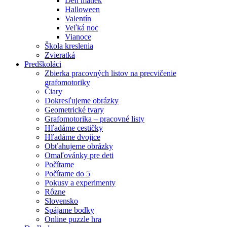
Deň matiek
Halloween
Valentín
Veľká noc
Vianoce
Škola kreslenia
Zvieratká
Predškoláci
Zbierka pracovných listov na precvičenie
grafomotoriky
Čiary
Dokresľujeme obrázky
Geometrické tvary
Grafomotorika – pracovné listy
Hľadáme cestičky
Hľadáme dvojice
Obťahujeme obrázky
Omaľovánky pre deti
Počítame
Počítame do 5
Pokusy a experimenty
Rôzne
Slovensko
Spájame bodky
Online puzzle hra