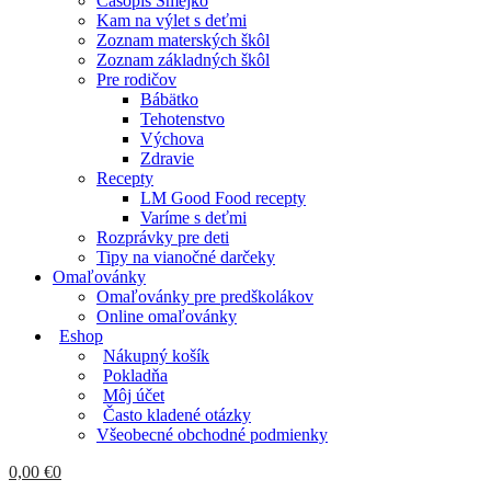
Časopis Smejko
Kam na výlet s deťmi
Zoznam materských škôl
Zoznam základných škôl
Pre rodičov
Bábätko
Tehotenstvo
Výchova
Zdravie
Recepty
LM Good Food recepty
Varíme s deťmi
Rozprávky pre deti
Tipy na vianočné darčeky
Omaľovánky
Omaľovánky pre predškolákov
Online omaľovánky
Eshop
Nákupný košík
Pokladňa
Môj účet
Často kladené otázky
Všeobecné obchodné podmienky
0,00
€
0