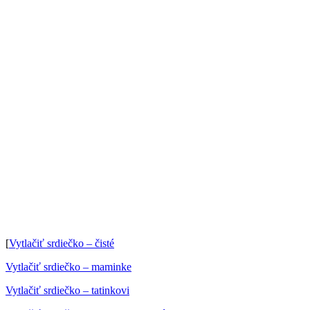
[
Vytlačiť srdiečko – čisté
Vytlačiť srdiečko – maminke
Vytlačiť srdiečko – tatinkovi