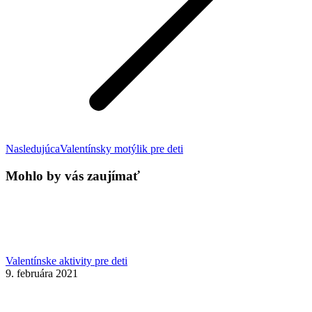
Next
Nasledujúca
Valentínsky motýlik pre deti
post:
Mohlo by vás zaujímať
Valentínske aktivity pre deti
9. februára 2021