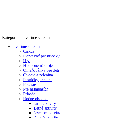
Kategória – Tvoríme s deťmi
Tvoríme s deťmi
Cirkus
Dopravné prostriedky
Hry
Hudobné nástroje
Omaľovánky pre deti
Ovocie a zelenina
Pesničky pre deti
Počasie
Pre najmenších
Príroda
Ročné obdobia
Jarné aktivity
Letné aktivity
Jesenné aktivity
Zimné aktivity