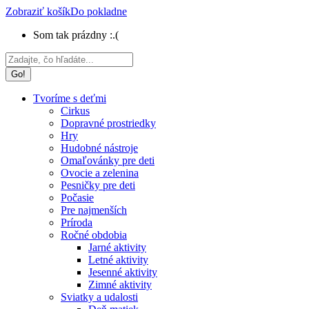
Zobraziť košík
Do pokladne
Som tak prázdny :.(
Search:
Tvoríme s deťmi
Cirkus
Dopravné prostriedky
Hry
Hudobné nástroje
Omaľovánky pre deti
Ovocie a zelenina
Pesničky pre deti
Počasie
Pre najmenších
Príroda
Ročné obdobia
Jarné aktivity
Letné aktivity
Jesenné aktivity
Zimné aktivity
Sviatky a udalosti