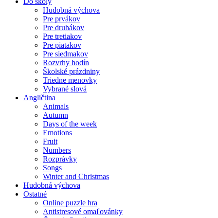
Do školy
Hudobná výchova
Pre prvákov
Pre druhákov
Pre tretiakov
Pre piatakov
Pre siedmakov
Rozvrhy hodín
Školské prázdniny
Triedne menovky
Vybrané slová
Angličtina
Animals
Autumn
Days of the week
Emotions
Fruit
Numbers
Rozprávky
Songs
Winter and Christmas
Hudobná výchova
Ostatné
Online puzzle hra
Antistresové omaľovánky