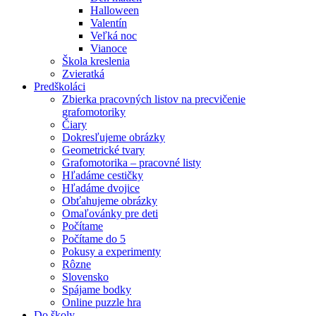
Halloween
Valentín
Veľká noc
Vianoce
Škola kreslenia
Zvieratká
Predškoláci
Zbierka pracovných listov na precvičenie
grafomotoriky
Čiary
Dokresľujeme obrázky
Geometrické tvary
Grafomotorika – pracovné listy
Hľadáme cestičky
Hľadáme dvojice
Obťahujeme obrázky
Omaľovánky pre deti
Počítame
Počítame do 5
Pokusy a experimenty
Rôzne
Slovensko
Spájame bodky
Online puzzle hra
Do školy