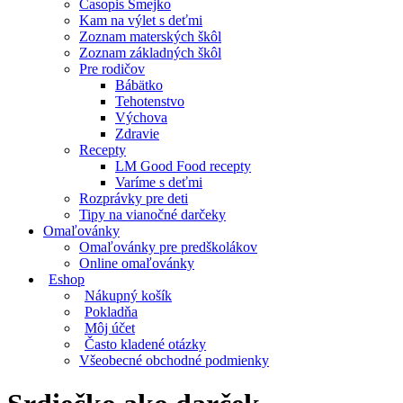
Časopis Smejko
Kam na výlet s deťmi
Zoznam materských škôl
Zoznam základných škôl
Pre rodičov
Bábätko
Tehotenstvo
Výchova
Zdravie
Recepty
LM Good Food recepty
Varíme s deťmi
Rozprávky pre deti
Tipy na vianočné darčeky
Omaľovánky
Omaľovánky pre predškolákov
Online omaľovánky
Eshop
Nákupný košík
Pokladňa
Môj účet
Často kladené otázky
Všeobecné obchodné podmienky