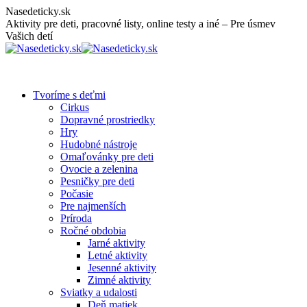
Skip
Nasedeticky.sk
to
Aktivity pre deti, pracovné listy, online testy a iné – Pre úsmev
content
Vašich detí
Tvoríme s deťmi
Cirkus
Dopravné prostriedky
Hry
Hudobné nástroje
Omaľovánky pre deti
Ovocie a zelenina
Pesničky pre deti
Počasie
Pre najmenších
Príroda
Ročné obdobia
Jarné aktivity
Letné aktivity
Jesenné aktivity
Zimné aktivity
Sviatky a udalosti
Deň matiek