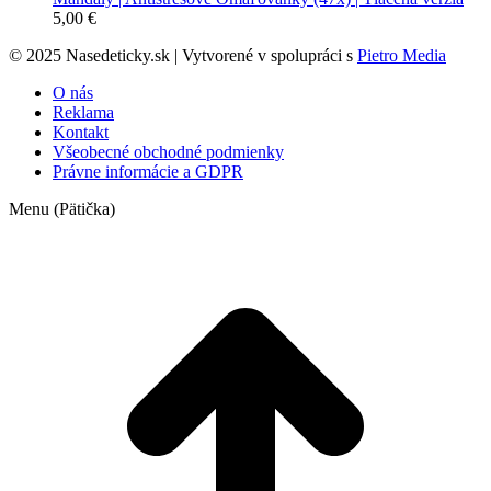
5,00
€
© 2025 Nasedeticky.sk | Vytvorené v spolupráci s
Pietro Media
O nás
Reklama
Kontakt
Všeobecné obchodné podmienky
Právne informácie a GDPR
Menu (Pätička)
t
T