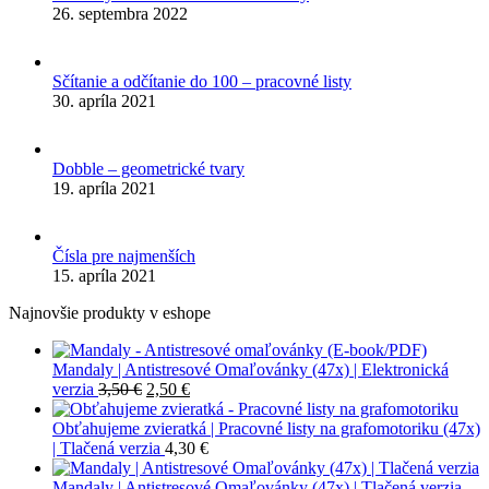
26. septembra 2022
Sčítanie a odčítanie do 100 – pracovné listy
30. apríla 2021
Dobble – geometrické tvary
19. apríla 2021
Čísla pre najmenších
15. apríla 2021
Najnovšie produkty v eshope
Mandaly | Antistresové Omaľovánky (47x) | Elektronická
Pôvodná
Aktuálna
verzia
3,50
€
2,50
€
cena
cena
bola:
je:
Obťahujeme zvieratká | Pracovné listy na grafomotoriku (47x)
3,50 €.
2,50 €.
| Tlačená verzia
4,30
€
Mandaly | Antistresové Omaľovánky (47x) | Tlačená verzia