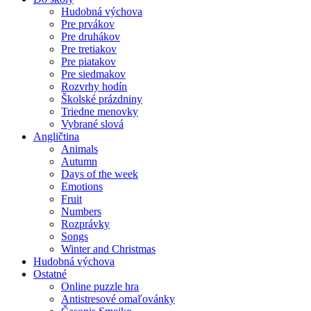
Hudobná výchova
Pre prvákov
Pre druhákov
Pre tretiakov
Pre piatakov
Pre siedmakov
Rozvrhy hodín
Školské prázdniny
Triedne menovky
Vybrané slová
Angličtina
Animals
Autumn
Days of the week
Emotions
Fruit
Numbers
Rozprávky
Songs
Winter and Christmas
Hudobná výchova
Ostatné
Online puzzle hra
Antistresové omaľovánky