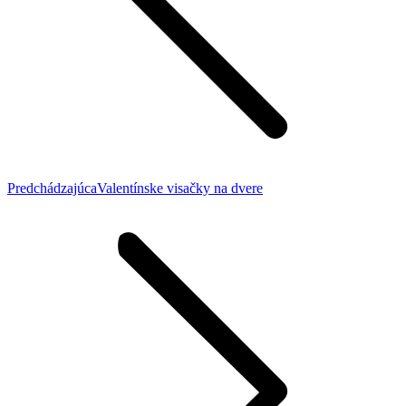
Previous
Predchádzajúca
Valentínske visačky na dvere
post: