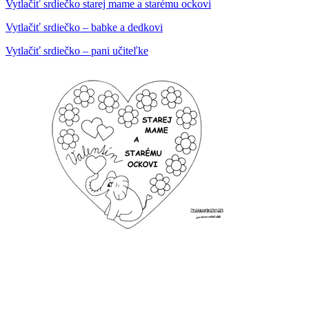
Vytlačiť srdiečko starej mame a starému ockovi
Vytlačiť srdiečko – babke a dedkovi
Vytlačiť srdiečko – pani učiteľke