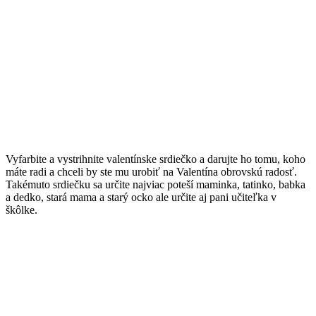
Vyfarbite a vystrihnite valentínske srdiečko a darujte ho tomu, koho
máte radi a chceli by ste mu urobiť na Valentína obrovskú radosť.
Takémuto srdiečku sa určite najviac poteší maminka, tatinko, babka
a dedko, stará mama a starý ocko ale určite aj pani učiteľka v
škôlke.