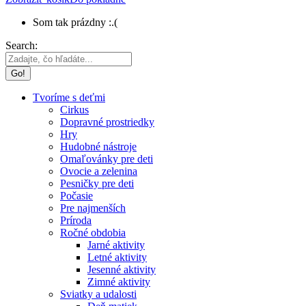
Som tak prázdny :.(
Search:
Tvoríme s deťmi
Cirkus
Dopravné prostriedky
Hry
Hudobné nástroje
Omaľovánky pre deti
Ovocie a zelenina
Pesničky pre deti
Počasie
Pre najmenších
Príroda
Ročné obdobia
Jarné aktivity
Letné aktivity
Jesenné aktivity
Zimné aktivity
Sviatky a udalosti