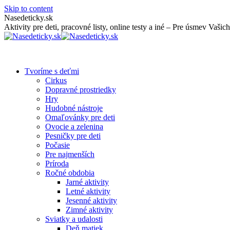
Skip to content
Nasedeticky.sk
Aktivity pre deti, pracovné listy, online testy a iné – Pre úsmev Vašich
Tvoríme s deťmi
Cirkus
Dopravné prostriedky
Hry
Hudobné nástroje
Omaľovánky pre deti
Ovocie a zelenina
Pesničky pre deti
Počasie
Pre najmenších
Príroda
Ročné obdobia
Jarné aktivity
Letné aktivity
Jesenné aktivity
Zimné aktivity
Sviatky a udalosti
Deň matiek