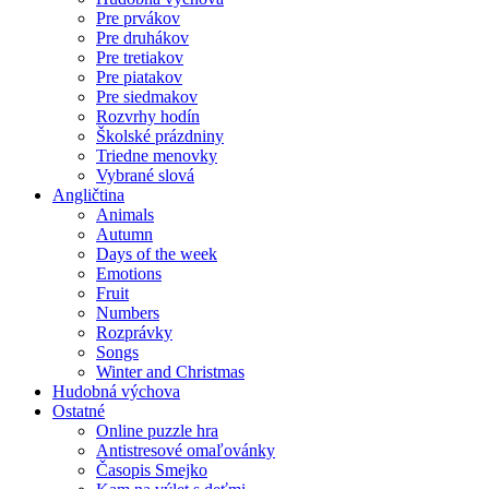
Pre prvákov
Pre druhákov
Pre tretiakov
Pre piatakov
Pre siedmakov
Rozvrhy hodín
Školské prázdniny
Triedne menovky
Vybrané slová
Angličtina
Animals
Autumn
Days of the week
Emotions
Fruit
Numbers
Rozprávky
Songs
Winter and Christmas
Hudobná výchova
Ostatné
Online puzzle hra
Antistresové omaľovánky
Časopis Smejko