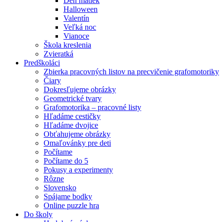
Deň matiek
Halloween
Valentín
Veľká noc
Vianoce
Škola kreslenia
Zvieratká
Predškoláci
Zbierka pracovných listov na precvičenie grafomotoriky
Čiary
Dokresľujeme obrázky
Geometrické tvary
Grafomotorika – pracovné listy
Hľadáme cestičky
Hľadáme dvojice
Obťahujeme obrázky
Omaľovánky pre deti
Počítame
Počítame do 5
Pokusy a experimenty
Rôzne
Slovensko
Spájame bodky
Online puzzle hra
Do školy