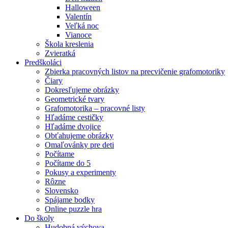
Halloween
Valentín
Veľká noc
Vianoce
Škola kreslenia
Zvieratká
Predškoláci
Zbierka pracovných listov na precvičenie grafomotoriky
Čiary
Dokresľujeme obrázky
Geometrické tvary
Grafomotorika – pracovné listy
Hľadáme cestičky
Hľadáme dvojice
Obťahujeme obrázky
Omaľovánky pre deti
Počítame
Počítame do 5
Pokusy a experimenty
Rôzne
Slovensko
Spájame bodky
Online puzzle hra
Do školy
Hudobná výchova