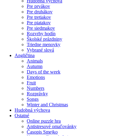
Hudobná výchova
Pre prvákov
Pre druhákov
Pre tretiakov
Pre piatakov
Pre siedmakov
Rozvrhy hodín
Školské prázdniny
Triedne menovky
Vybrané slová
Angličtina
Animals
Autumn
Days of the week
Emotions
Fruit
Numbers
Rozprávky
Songs
Winter and Christmas
Hudobná výchova
Ostatné
Online puzzle hra
Antistresové omaľovánky
Časopis Smejko