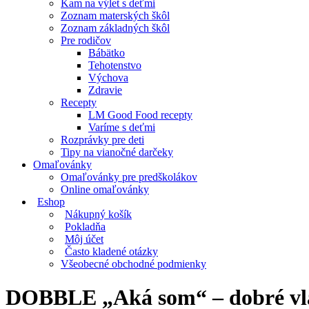
Kam na výlet s deťmi
Zoznam materských škôl
Zoznam základných škôl
Pre rodičov
Bábätko
Tehotenstvo
Výchova
Zdravie
Recepty
LM Good Food recepty
Varíme s deťmi
Rozprávky pre deti
Tipy na vianočné darčeky
Omaľovánky
Omaľovánky pre predškolákov
Online omaľovánky
Eshop
Nákupný košík
Pokladňa
Môj účet
Často kladené otázky
Všeobecné obchodné podmienky
DOBBLE „Aká som“ – dobré vla