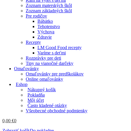
Kam na výlet s deťmi
Zoznam materských škôl
Zoznam základných škôl
Pre rodičov
Bábätko
Tehotenstvo
Výchova
Zdravie
Recepty
LM Good Food recepty
Varíme s deťmi
Rozprávky pre deti
Tipy na vianočné darčeky
Omaľovánky
Omaľovánky pre predškolákov
Online omaľovánky
Eshop
Nákupný košík
Pokladňa
Môj účet
Často kladené otázky
Všeobecné obchodné podmienky
0,00
€
0
Zobraziť košík
Do pokladne