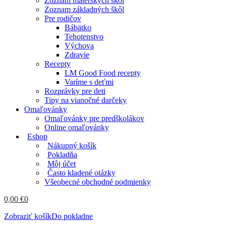
Zoznam materských škôl
Zoznam základných škôl
Pre rodičov
Bábätko
Tehotenstvo
Výchova
Zdravie
Recepty
LM Good Food recepty
Varíme s deťmi
Rozprávky pre deti
Tipy na vianočné darčeky
Omaľovánky
Omaľovánky pre predškolákov
Online omaľovánky
Eshop
Nákupný košík
Pokladňa
Môj účet
Často kladené otázky
Všeobecné obchodné podmienky
0,00
€
0
Zobraziť košík
Do pokladne