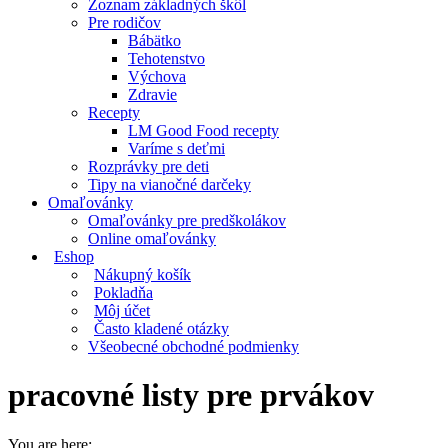
Zoznam základných škôl
Pre rodičov
Bábätko
Tehotenstvo
Výchova
Zdravie
Recepty
LM Good Food recepty
Varíme s deťmi
Rozprávky pre deti
Tipy na vianočné darčeky
Omaľovánky
Omaľovánky pre predškolákov
Online omaľovánky
Eshop
Nákupný košík
Pokladňa
Môj účet
Často kladené otázky
Všeobecné obchodné podmienky
pracovné listy pre prvákov
You are here: