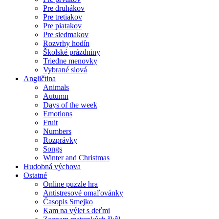
Pre druhákov
Pre tretiakov
Pre piatakov
Pre siedmakov
Rozvrhy hodín
Školské prázdniny
Triedne menovky
Vybrané slová
Angličtina
Animals
Autumn
Days of the week
Emotions
Fruit
Numbers
Rozprávky
Songs
Winter and Christmas
Hudobná výchova
Ostatné
Online puzzle hra
Antistresové omaľovánky
Časopis Smejko
Kam na výlet s deťmi