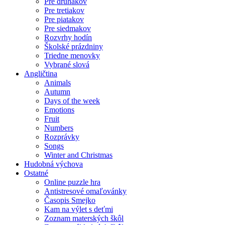
Pre druhákov
Pre tretiakov
Pre piatakov
Pre siedmakov
Rozvrhy hodín
Školské prázdniny
Triedne menovky
Vybrané slová
Angličtina
Animals
Autumn
Days of the week
Emotions
Fruit
Numbers
Rozprávky
Songs
Winter and Christmas
Hudobná výchova
Ostatné
Online puzzle hra
Antistresové omaľovánky
Časopis Smejko
Kam na výlet s deťmi
Zoznam materských škôl