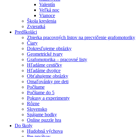
Valentín
Veľká noc
Vianoce
Škola kreslenia
Zvieratká
Predškoláci
Zbierka pracovných listov na precvičenie grafomotoriky
Čiary
Dokresľujeme obrázky
Geometrické tvary
Grafomotorika – pracovné listy
Hľadáme cestičky
Hľadáme dvojice
Obťahujeme obrázky
Omaľovánky pre deti
Počítame
Počítame do 5
Pokusy a experimenty
Rôzne
Slovensko
Spájame bodky
Online puzzle hra
Do školy
Hudobná výchova
Pre prvákov