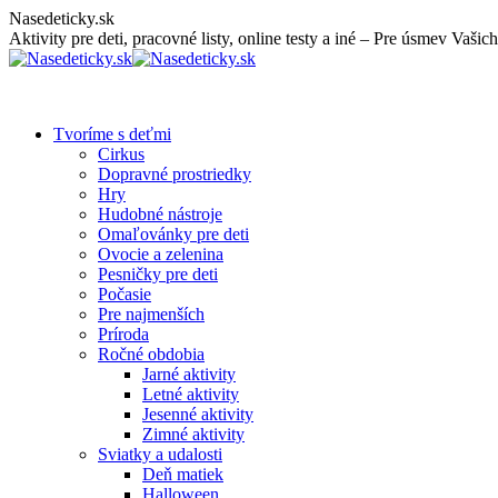
Skip
Nasedeticky.sk
to
Aktivity pre deti, pracovné listy, online testy a iné – Pre úsmev Vašich
content
Tvoríme s deťmi
Cirkus
Dopravné prostriedky
Hry
Hudobné nástroje
Omaľovánky pre deti
Ovocie a zelenina
Pesničky pre deti
Počasie
Pre najmenších
Príroda
Ročné obdobia
Jarné aktivity
Letné aktivity
Jesenné aktivity
Zimné aktivity
Sviatky a udalosti
Deň matiek
Halloween