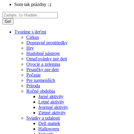
Som tak prázdny :.(
Search:
Tvoríme s deťmi
Cirkus
Dopravné prostriedky
Hry
Hudobné nástroje
Omaľovánky pre deti
Ovocie a zelenina
Pesničky pre deti
Počasie
Pre najmenších
Príroda
Ročné obdobia
Jarné aktivity
Letné aktivity
Jesenné aktivity
Zimné aktivity
Sviatky a udalosti
Deň matiek
Halloween