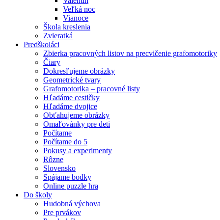
Valentín
Veľká noc
Vianoce
Škola kreslenia
Zvieratká
Predškoláci
Zbierka pracovných listov na precvičenie grafomotoriky
Čiary
Dokresľujeme obrázky
Geometrické tvary
Grafomotorika – pracovné listy
Hľadáme cestičky
Hľadáme dvojice
Obťahujeme obrázky
Omaľovánky pre deti
Počítame
Počítame do 5
Pokusy a experimenty
Rôzne
Slovensko
Spájame bodky
Online puzzle hra
Do školy
Hudobná výchova
Pre prvákov