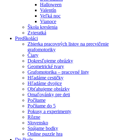
Halloween
Valentín
Veľká noc
Vianoce
Škola kreslenia
Zvieratká
Predškoláci
Zbierka pracovných listov na precvičenie
grafomotoriky
Čiary
Dokresľujeme obrázky
Geometrické tvary
Grafomotorika – pracovné listy
Hľadáme cestičky
Hľadáme dvojice
Obťahujeme obrázky
Omaľovánky pre deti
Počítame
Počítame do 5
Pokusy a experimenty
Rôzne
Slovensko
Spájame bodky
Online puzzle hra
Do školy