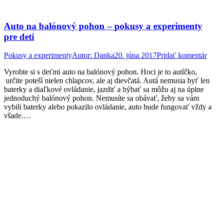
Auto na balónový pohon – pokusy a experimenty
pre deti
Pokusy a experimenty
Autor:
Danka
20. júna 2017
Pridať komentár
Vyrobte si s deťmi auto na balónový pohon. Hoci je to autíčko,
určite poteší nielen chlapcov, ale aj dievčatá. Autá nemusia byť len
baterky a diaľkové ovládanie, jazdiť a hýbať sa môžu aj na úplne
jednoduchý balónový pohon. Nemusíte sa obávať, žeby sa vám
vybili baterky alebo pokazilo ovládanie, auto bude fungovať vždy a
všade.…