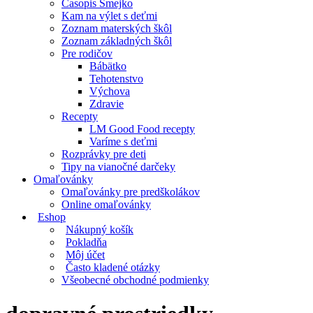
Časopis Smejko
Kam na výlet s deťmi
Zoznam materských škôl
Zoznam základných škôl
Pre rodičov
Bábätko
Tehotenstvo
Výchova
Zdravie
Recepty
LM Good Food recepty
Varíme s deťmi
Rozprávky pre deti
Tipy na vianočné darčeky
Omaľovánky
Omaľovánky pre predškolákov
Online omaľovánky
Eshop
Nákupný košík
Pokladňa
Môj účet
Často kladené otázky
Všeobecné obchodné podmienky