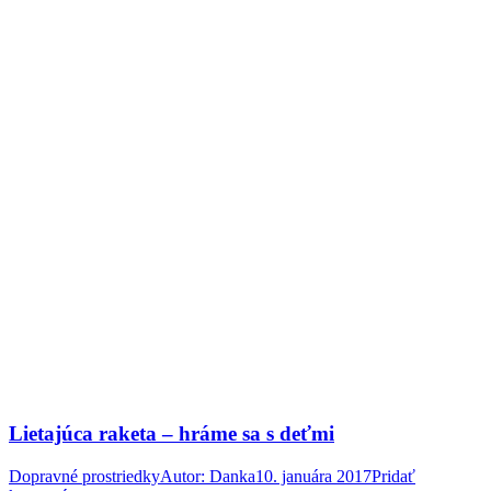
Lietajúca raketa – hráme sa s deťmi
Dopravné prostriedky
Autor:
Danka
10. januára 2017
Pridať