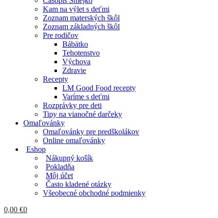
Časopis Smejko
Kam na výlet s deťmi
Zoznam materských škôl
Zoznam základných škôl
Pre rodičov
Bábätko
Tehotenstvo
Výchova
Zdravie
Recepty
LM Good Food recepty
Varíme s deťmi
Rozprávky pre deti
Tipy na vianočné darčeky
Omaľovánky
Omaľovánky pre predškolákov
Online omaľovánky
Eshop
Nákupný košík
Pokladňa
Môj účet
Často kladené otázky
Všeobecné obchodné podmienky
0,00
€
0