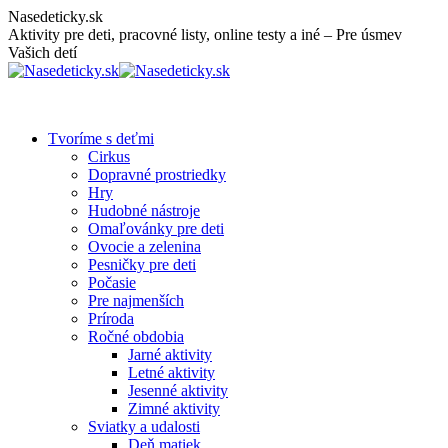
Skip
Nasedeticky.sk
to
Aktivity pre deti, pracovné listy, online testy a iné – Pre úsmev
content
Vašich detí
Tvoríme s deťmi
Cirkus
Dopravné prostriedky
Hry
Hudobné nástroje
Omaľovánky pre deti
Ovocie a zelenina
Pesničky pre deti
Počasie
Pre najmenších
Príroda
Ročné obdobia
Jarné aktivity
Letné aktivity
Jesenné aktivity
Zimné aktivity
Sviatky a udalosti
Deň matiek