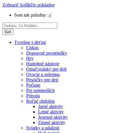
Zobraziť košík
Do pokladne
Som tak prázdny :.(
Search:
Tvoríme s deťmi
Cirkus
Dopravné prostriedky
Hry
Hudobné nástroje
Omaľovánky pre deti
Ovocie a zelenina
Pesničky pre deti
Počasie
Pre najmenších
Príroda
Ročné obdobia
Jarné aktivity
Letné aktivity
Jesenné aktivity
Zimné aktivity
Sviatky a udalosti