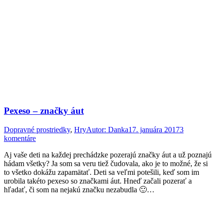
Pexeso – značky áut
Dopravné prostriedky
,
Hry
Autor:
Danka
17. januára 2017
3
komentáre
Aj vaše deti na každej prechádzke pozerajú značky áut a už poznajú
hádam všetky? Ja som sa veru tiež čudovala, ako je to možné, že si
to všetko dokážu zapamätať. Deti sa veľmi potešili, keď som im
urobila takéto pexeso so značkami áut. Hneď začali pozerať a
hľadať, či som na nejakú značku nezabudla 🙂…