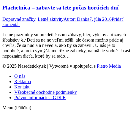
Plachetnica – zabavte sa lete počas horúcich dní
Dopravné značky
,
Letné aktivity
Autor:
Danka
7. júla 2016
Pridať
komentár
Letné prázdniny sú pre deti časom zábavy, hier, výletov a rôznych
šibalstiev 🙂 Deti sa na ne veľmi tešili, ale časom možno príde aj
chvíľa, že sa nudia a nevedia, ako by sa zabavili. U nás je to
podobné, a preto vymýšľame rôzne zábavky, najmä tie vodné. Ja asi
nepoznám dieťa, ktoré by sa rado…
© 2025 Nasedeticky.sk | Vytvorené v spolupráci s
Pietro Media
O nás
Reklama
Kontakt
Všeobecné obchodné podmienky
Právne informácie a GDPR
Menu (Pätička)
t
T