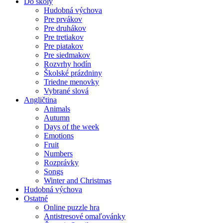
Do školy
Hudobná výchova
Pre prvákov
Pre druhákov
Pre tretiakov
Pre piatakov
Pre siedmakov
Rozvrhy hodín
Školské prázdniny
Triedne menovky
Vybrané slová
Angličtina
Animals
Autumn
Days of the week
Emotions
Fruit
Numbers
Rozprávky
Songs
Winter and Christmas
Hudobná výchova
Ostatné
Online puzzle hra
Antistresové omaľovánky