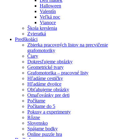
Deň matiek
Halloween
Valentín
Veľká noc
Vianoce
Škola kreslenia
Zvieratká
Predškoláci
Zbierka pracovných listov na precvičenie
grafomotoriky
Čiary
Dokresľujeme obrázky
Geometrické tvary
Grafomotorika – pracovné listy
Hľadáme cestičky
Hľadáme dvojice
Obťahujeme obrázky
Omaľovánky pre deti
Počítame
Počítame do 5
Pokusy a experimenty
Rôzne
Slovensko
Spájame bodky
Online puzzle hra