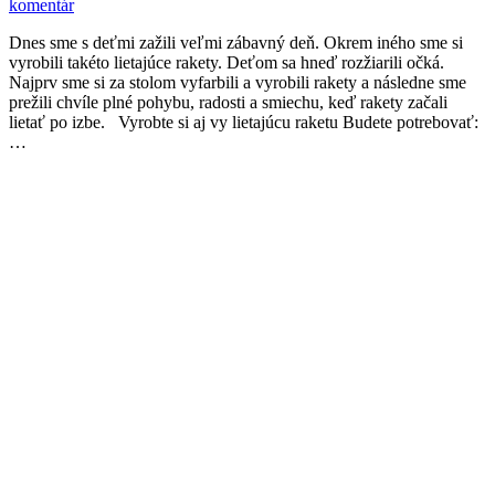
komentár
Dnes sme s deťmi zažili veľmi zábavný deň. Okrem iného sme si
vyrobili takéto lietajúce rakety. Deťom sa hneď rozžiarili očká.
Najprv sme si za stolom vyfarbili a vyrobili rakety a následne sme
prežili chvíle plné pohybu, radosti a smiechu, keď rakety začali
lietať po izbe. Vyrobte si aj vy lietajúcu raketu Budete potrebovať:
…