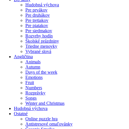
Hudobná výchova
Pre prvákov
Pre druhákov
Pre tretiakov
Pre piatakov
Pre siedmakov
Rozvrhy hodín
Školské prázdniny
Triedne menovky
Vybrané slová
Angličtina
Animals
Autumn
Days of the week
Emotions
Fruit
Numbers
Rozprávky
Songs
Winter and Christmas
Hudobná výchova
Ostatné
Online puzzle hra
Antistresové omaľovánky