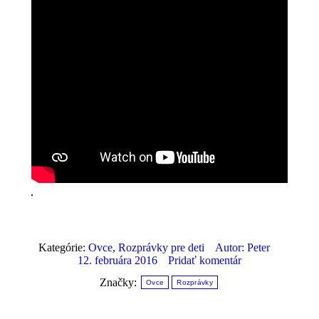
Kategórie:
Ovce
,
Rozprávky pre deti
Autor:
Peter
12. februára 2016
Pridať komentár
Značky:
Ovce
Rozprávky