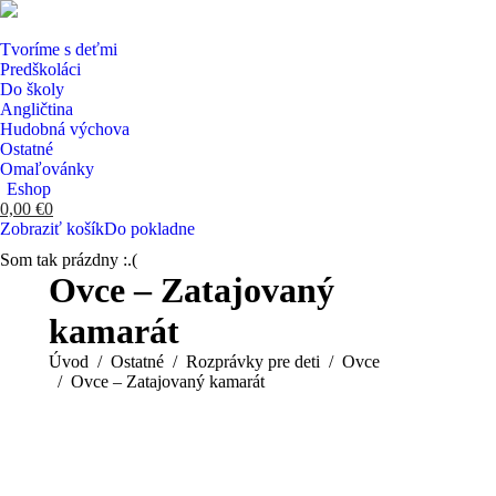
Tvoríme s deťmi
Predškoláci
Do školy
Angličtina
Hudobná výchova
Ostatné
Omaľovánky
Eshop
0,00
€
0
Zobraziť košík
Do pokladne
Som tak prázdny :.(
Search:
Ovce – Zatajovaný
kamarát
You are here:
Úvod
Ostatné
Rozprávky pre deti
Ovce
Ovce – Zatajovaný kamarát