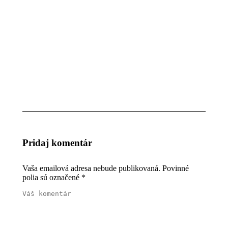
februára
2016
Pa a Pi
–
Mokrá
rodina
12.
februára
2016
Pridaj komentár
Vaša emailová adresa nebude publikovaná. Povinné
polia sú označené
*
Váš komentár