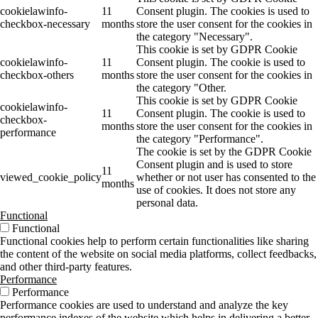
cookielawinfo-
11
Consent plugin. The cookies is used to
checkbox-necessary
months
store the user consent for the cookies in
the category "Necessary".
This cookie is set by GDPR Cookie
cookielawinfo-
11
Consent plugin. The cookie is used to
checkbox-others
months
store the user consent for the cookies in
the category "Other.
This cookie is set by GDPR Cookie
cookielawinfo-
11
Consent plugin. The cookie is used to
checkbox-
months
store the user consent for the cookies in
performance
the category "Performance".
The cookie is set by the GDPR Cookie
Consent plugin and is used to store
11
viewed_cookie_policy
whether or not user has consented to the
months
use of cookies. It does not store any
personal data.
Functional
Functional
Functional cookies help to perform certain functionalities like sharing
the content of the website on social media platforms, collect feedbacks,
and other third-party features.
Performance
Performance
Performance cookies are used to understand and analyze the key
performance indexes of the website which helps in delivering a better