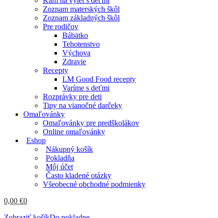
Kam na výlet s deťmi
Zoznam materských škôl
Zoznam základných škôl
Pre rodičov
Bábätko
Tehotenstvo
Výchova
Zdravie
Recepty
LM Good Food recepty
Varíme s deťmi
Rozprávky pre deti
Tipy na vianočné darčeky
Omaľovánky
Omaľovánky pre predškolákov
Online omaľovánky
Eshop
Nákupný košík
Pokladňa
Môj účet
Často kladené otázky
Všeobecné obchodné podmienky
0,00
€
0
Zobraziť košík
Do pokladne