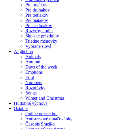
Pre prvákov
Pre druhákov
Pre tretiakov
Pre piatakov
Pre siedmakov
Rozvrhy hodín
Školské prázdniny
Triedne menovky
Vybrané slová
Angličtina
Animals
Autumn
Days of the week
Emotions
Fruit
Numbers
Rozprávky
Songs
Winter and Christmas
Hudobná výchova
Ostatné
Online puzzle hra
Antistresové omaľovánky
Časopis Smejko