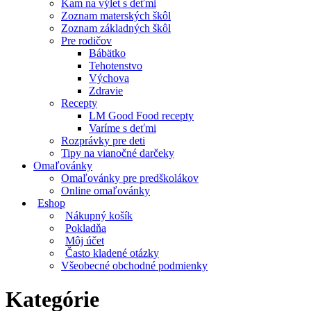
Kam na výlet s deťmi
Zoznam materských škôl
Zoznam základných škôl
Pre rodičov
Bábätko
Tehotenstvo
Výchova
Zdravie
Recepty
LM Good Food recepty
Varíme s deťmi
Rozprávky pre deti
Tipy na vianočné darčeky
Omaľovánky
Omaľovánky pre predškolákov
Online omaľovánky
Eshop
Nákupný košík
Pokladňa
Môj účet
Často kladené otázky
Všeobecné obchodné podmienky
Kategórie