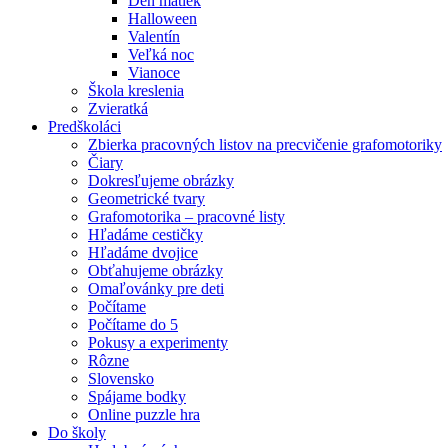
Deň matiek
Halloween
Valentín
Veľká noc
Vianoce
Škola kreslenia
Zvieratká
Predškoláci
Zbierka pracovných listov na precvičenie grafomotoriky
Čiary
Dokresľujeme obrázky
Geometrické tvary
Grafomotorika – pracovné listy
Hľadáme cestičky
Hľadáme dvojice
Obťahujeme obrázky
Omaľovánky pre deti
Počítame
Počítame do 5
Pokusy a experimenty
Rôzne
Slovensko
Spájame bodky
Online puzzle hra
Do školy