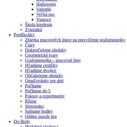
Halloween
Valentín
Veľká noc
Vianoce
Škola kreslenia
Zvieratká
Predškoláci
Zbierka pracovných listov na precvičenie grafomotoriky
Čiary
Dokresľujeme obrázky
Geometrické tvary
Grafomotorika – pracovné listy
Hľadáme cestičky
Hľadáme dvojice
Obťahujeme obrázky
Omaľovánky pre deti
Počítame
Počítame do 5
Pokusy a experimenty
Rôzne
Slovensko
Spájame bodky
Online puzzle hra
Do školy
Hudobná výchova