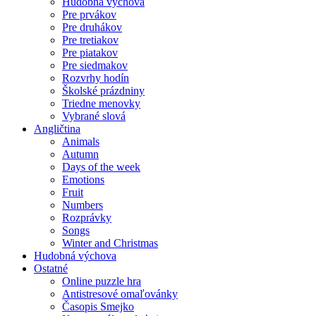
Hudobná výchova
Pre prvákov
Pre druhákov
Pre tretiakov
Pre piatakov
Pre siedmakov
Rozvrhy hodín
Školské prázdniny
Triedne menovky
Vybrané slová
Angličtina
Animals
Autumn
Days of the week
Emotions
Fruit
Numbers
Rozprávky
Songs
Winter and Christmas
Hudobná výchova
Ostatné
Online puzzle hra
Antistresové omaľovánky
Časopis Smejko