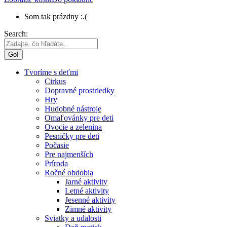
Som tak prázdny :.(
Search:
Tvoríme s deťmi
Cirkus
Dopravné prostriedky
Hry
Hudobné nástroje
Omaľovánky pre deti
Ovocie a zelenina
Pesničky pre deti
Počasie
Pre najmenších
Príroda
Ročné obdobia
Jarné aktivity
Letné aktivity
Jesenné aktivity
Zimné aktivity
Sviatky a udalosti