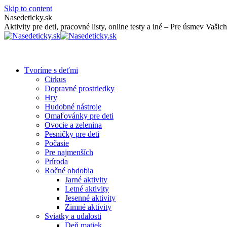
Skip to content
Nasedeticky.sk
Aktivity pre deti, pracovné listy, online testy a iné – Pre úsmev Vašich
Tvoríme s deťmi
Cirkus
Dopravné prostriedky
Hry
Hudobné nástroje
Omaľovánky pre deti
Ovocie a zelenina
Pesničky pre deti
Počasie
Pre najmenších
Príroda
Ročné obdobia
Jarné aktivity
Letné aktivity
Jesenné aktivity
Zimné aktivity
Sviatky a udalosti
Deň matiek