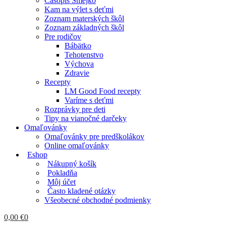
Časopis Smejko
Kam na výlet s deťmi
Zoznam materských škôl
Zoznam základných škôl
Pre rodičov
Bábätko
Tehotenstvo
Výchova
Zdravie
Recepty
LM Good Food recepty
Varíme s deťmi
Rozprávky pre deti
Tipy na vianočné darčeky
Omaľovánky
Omaľovánky pre predškolákov
Online omaľovánky
Eshop
Nákupný košík
Pokladňa
Môj účet
Často kladené otázky
Všeobecné obchodné podmienky
0,00
€
0