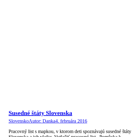
Susedné štáty Slovenska
Slovensko
Autor:
Danka
4. februára 2016
Pracovný list s mapkou, v ktorom deti spoznávajú susedné štáty
Slovenska a ich vlajky. Vytlačiť pracovný list Pomôcka k…