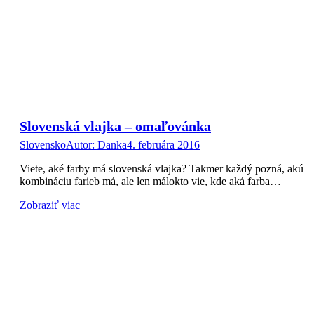
Slovenská vlajka – omaľovánka
Slovensko
Autor:
Danka
4. februára 2016
Viete, aké farby má slovenská vlajka? Takmer každý pozná, akú
kombináciu farieb má, ale len málokto vie, kde aká farba…
Zobraziť viac