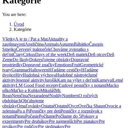
Kategórie
You are here:
Úvod
Kategórie
Všetky
A je to / Pat a Mat
Aktuality a
zaujímavosti
Angličtina
Animals
Autumn
Bábätko
Časopis
Smejko
Červený traktorček
Chováme zvieratko s
deťmi
Čiary
Cirkus
Days of the week
Deň matiek
Deň otcov
Deň
Zeme
Do školy
Dokresľujeme obrázky
Dopravné
prostriedky
Dopravné značky
Emotions
Fruit
Geometrické
tvary
Grammar
Halloween
Hľadáme cestičky
Hľadáme
dvojice
Hry
Hudobná výchova
Hudobné nástroje
Jarné
aktivity
Jesenné aktivity
Jurošík
Kam na výlet s deťmi
Karneval
Letné
aktivity
LM Good Food recepty
Ľudové pesničky s notami
Macko
uško
Maťko a Kubko
Mikuláš
Mr.
Bean
Nemčina
Nezaradené
Noddy
Numbers
O ročných
obdobiach
Obťahujeme
obrázky
Omaľovánky
Ostatné
Ostatné
Ovce
Ovečka Shaun
Ovocie a
zelenina
Pa a Pi
Pesničky pre deti
Pesničky z rozprávok s
notami
Pingu
Počasie
Počítame
Počítame do 5
Pokusy a
experimenty
Pre druhákov
Pre najmenších
Pre piatakov
Pre
prvákov
Pre rodičov
Pre siedmakov
Pre