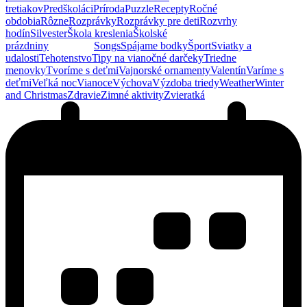
tretiakov
Predškoláci
Príroda
Puzzle
Recepty
Ročné
obdobia
Rôzne
Rozprávky
Rozprávky pre deti
Rozvrhy
hodín
Silvester
Škola kreslenia
Školské
prázdniny
Slovensko
Songs
Spájame bodky
Šport
Sviatky a
udalosti
Tehotenstvo
Tipy na vianočné darčeky
Triedne
menovky
Tvoríme s deťmi
Vajnorské ornamenty
Valentín
Varíme s
deťmi
Veľká noc
Vianoce
Výchova
Výzdoba triedy
Weather
Winter
and Christmas
Zdravie
Zimné aktivity
Zvieratká