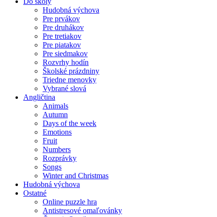
Do školy
Hudobná výchova
Pre prvákov
Pre druhákov
Pre tretiakov
Pre piatakov
Pre siedmakov
Rozvrhy hodín
Školské prázdniny
Triedne menovky
Vybrané slová
Angličtina
Animals
Autumn
Days of the week
Emotions
Fruit
Numbers
Rozprávky
Songs
Winter and Christmas
Hudobná výchova
Ostatné
Online puzzle hra
Antistresové omaľovánky