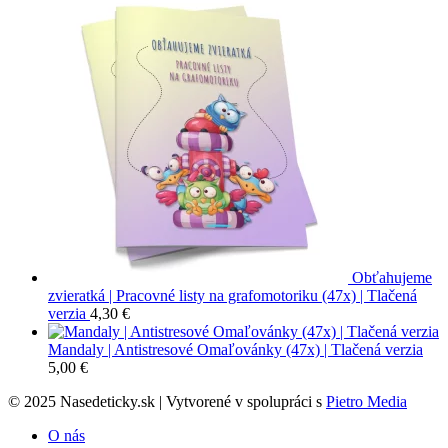
bola:
je:
3,50 €.
2,50 €.
Obťahujeme
zvieratká | Pracovné listy na grafomotoriku (47x) | Tlačená
verzia
4,30
€
Mandaly | Antistresové Omaľovánky (47x) | Tlačená verzia
5,00
€
© 2025 Nasedeticky.sk | Vytvorené v spolupráci s
Pietro Media
O nás