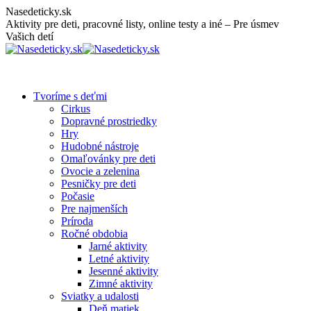
Skip
Nasedeticky.sk
to
Aktivity pre deti, pracovné listy, online testy a iné – Pre úsmev
content
Vašich detí
Tvoríme s deťmi
Cirkus
Dopravné prostriedky
Hry
Hudobné nástroje
Omaľovánky pre deti
Ovocie a zelenina
Pesničky pre deti
Počasie
Pre najmenších
Príroda
Ročné obdobia
Jarné aktivity
Letné aktivity
Jesenné aktivity
Zimné aktivity
Sviatky a udalosti
Deň matiek