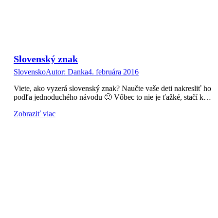
Slovenský znak
Slovensko
Autor:
Danka
4. februára 2016
Viete, ako vyzerá slovenský znak? Naučte vaše deti nakresliť ho
podľa jednoduchého návodu 🙂 Vôbec to nie je ťažké, stačí k…
Zobraziť viac