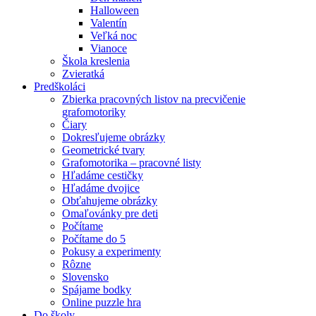
Halloween
Valentín
Veľká noc
Vianoce
Škola kreslenia
Zvieratká
Predškoláci
Zbierka pracovných listov na precvičenie
grafomotoriky
Čiary
Dokresľujeme obrázky
Geometrické tvary
Grafomotorika – pracovné listy
Hľadáme cestičky
Hľadáme dvojice
Obťahujeme obrázky
Omaľovánky pre deti
Počítame
Počítame do 5
Pokusy a experimenty
Rôzne
Slovensko
Spájame bodky
Online puzzle hra
Do školy