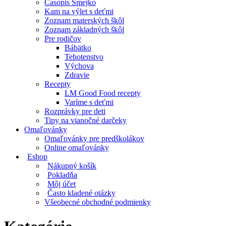
Časopis Smejko
Kam na výlet s deťmi
Zoznam materských škôl
Zoznam základných škôl
Pre rodičov
Bábätko
Tehotenstvo
Výchova
Zdravie
Recepty
LM Good Food recepty
Varíme s deťmi
Rozprávky pre deti
Tipy na vianočné darčeky
Omaľovánky
Omaľovánky pre predškolákov
Online omaľovánky
Eshop
Nákupný košík
Pokladňa
Môj účet
Často kladené otázky
Všeobecné obchodné podmienky