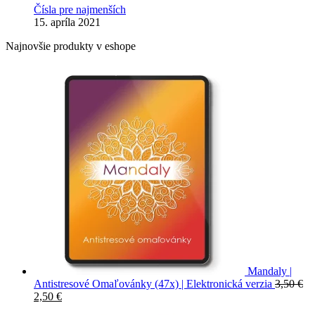
Čísla pre najmenších
15. apríla 2021
Najnovšie produkty v eshope
Mandaly |
Antistresové Omaľovánky (47x) | Elektronická verzia
3,50
€
Pôvodná
Aktuálna
2,50
€
cena
cena