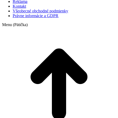
Reklama
Kontakt
Všeobecné obchodné podmienky
Právne informácie a GDPR
Menu (Pätička)
t
T