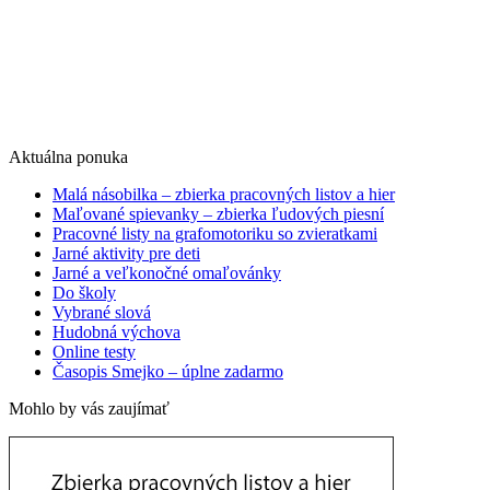
Aktuálna ponuka
Malá násobilka – zbierka pracovných listov a hier
Maľované spievanky – zbierka ľudových piesní
Pracovné listy na grafomotoriku so zvieratkami
Jarné aktivity pre deti
Jarné a veľkonočné omaľovánky
Do školy
Vybrané slová
Hudobná výchova
Online testy
Časopis Smejko – úplne zadarmo
Mohlo by vás zaujímať