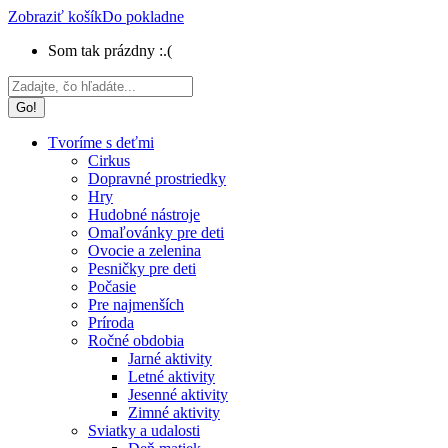
Zobraziť košík
Do pokladne
Som tak prázdny :.(
Search:
Tvoríme s deťmi
Cirkus
Dopravné prostriedky
Hry
Hudobné nástroje
Omaľovánky pre deti
Ovocie a zelenina
Pesničky pre deti
Počasie
Pre najmenších
Príroda
Ročné obdobia
Jarné aktivity
Letné aktivity
Jesenné aktivity
Zimné aktivity
Sviatky a udalosti