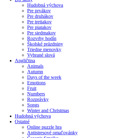
Hudobná výchova
Pre prvákov
Pre druhákov
Pre tretiakov
Pre piatakov
Pre siedmakov
Rozvrhy hodín
Školské prázdniny
Triedne menovky
Vybrané slová
Angličtina
Animals
Autumn
Days of the week
Emotions
Fruit
Numbers
Rozprávky
Songs
Winter and Christmas
Hudobná výchova
Ostatné
Online puzzle hra
Antistresové omaľovánky