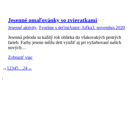
Jesenné omaľovánky so zvieratkami
Jesenné aktivity
,
Tvoríme s deťmi
Autor:
Aďka
3. novembra 2020
Jesenná príroda sa každý rok oblieka do všakovakých pestrých
farieb. Farby jesene môžu deti využiť aj pri vyfarbovaní našich
nových…
Zobraziť viac
→
1
2
3
4
5
…
24
→