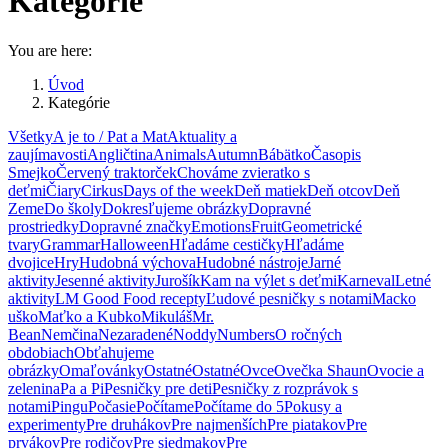
Kategórie
You are here:
Úvod
Kategórie
Všetky
A je to / Pat a Mat
Aktuality a
zaujímavosti
Angličtina
Animals
Autumn
Bábätko
Časopis
Smejko
Červený traktorček
Chováme zvieratko s
deťmi
Čiary
Cirkus
Days of the week
Deň matiek
Deň otcov
Deň
Zeme
Do školy
Dokresľujeme obrázky
Dopravné
prostriedky
Dopravné značky
Emotions
Fruit
Geometrické
tvary
Grammar
Halloween
Hľadáme cestičky
Hľadáme
dvojice
Hry
Hudobná výchova
Hudobné nástroje
Jarné
aktivity
Jesenné aktivity
Jurošík
Kam na výlet s deťmi
Karneval
Letné
aktivity
LM Good Food recepty
Ľudové pesničky s notami
Macko
uško
Maťko a Kubko
Mikuláš
Mr.
Bean
Nemčina
Nezaradené
Noddy
Numbers
O ročných
obdobiach
Obťahujeme
obrázky
Omaľovánky
Ostatné
Ostatné
Ovce
Ovečka Shaun
Ovocie a
zelenina
Pa a Pi
Pesničky pre deti
Pesničky z rozprávok s
notami
Pingu
Počasie
Počítame
Počítame do 5
Pokusy a
experimenty
Pre druhákov
Pre najmenších
Pre piatakov
Pre
prvákov
Pre rodičov
Pre siedmakov
Pre