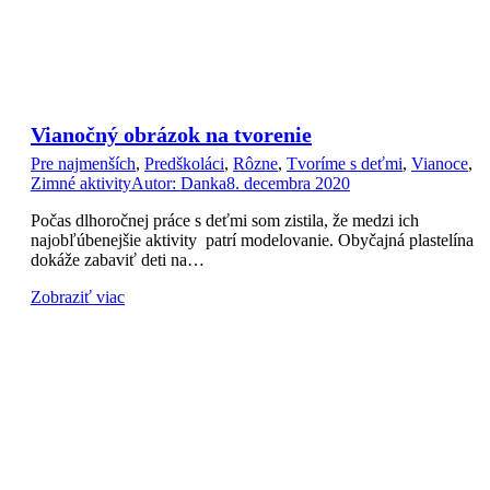
Vianočný obrázok na tvorenie
Pre najmenších
,
Predškoláci
,
Rôzne
,
Tvoríme s deťmi
,
Vianoce
,
Zimné aktivity
Autor:
Danka
8. decembra 2020
Počas dlhoročnej práce s deťmi som zistila, že medzi ich
najobľúbenejšie aktivity patrí modelovanie. Obyčajná plastelína
dokáže zabaviť deti na…
Zobraziť viac