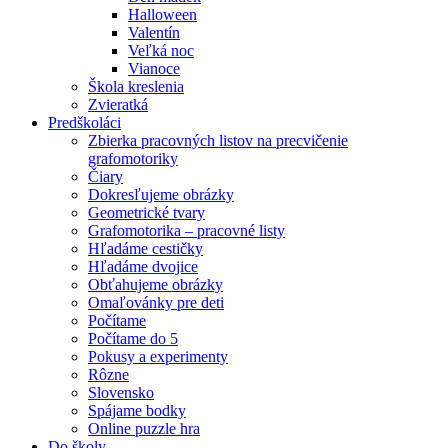
Halloween
Valentín
Veľká noc
Vianoce
Škola kreslenia
Zvieratká
Predškoláci
Zbierka pracovných listov na precvičenie
grafomotoriky
Čiary
Dokresľujeme obrázky
Geometrické tvary
Grafomotorika – pracovné listy
Hľadáme cestičky
Hľadáme dvojice
Obťahujeme obrázky
Omaľovánky pre deti
Počítame
Počítame do 5
Pokusy a experimenty
Rôzne
Slovensko
Spájame bodky
Online puzzle hra
Do školy