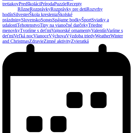
tretiakov
Predškoláci
Príroda
Puzzle
Recepty
Ročné
obdobia
Rôzne
Rozprávky
Rozprávky pre deti
Rozvrhy
hodín
Silvester
Škola kreslenia
Školské
prázdniny
Slovensko
Songs
Spájame bodky
Šport
Sviatky a
udalosti
Tehotenstvo
Tipy na vianočné darčeky
Triedne
menovky
Tvoríme s deťmi
Vajnorské ornamenty
Valentín
Varíme s
deťmi
Veľká noc
Vianoce
Výchova
Výzdoba triedy
Weather
Winter
and Christmas
Zdravie
Zimné aktivity
Zvieratká