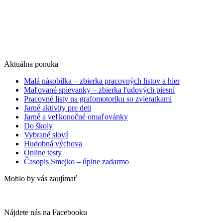
Aktuálna ponuka
Malá násobilka – zbierka pracovných listov a hier
Maľované spievanky – zbierka ľudových piesní
Pracovné listy na grafomotoriku so zvieratkami
Jarné aktivity pre deti
Jarné a veľkonočné omaľovánky
Do školy
Vybrané slová
Hudobná výchova
Online testy
Časopis Smejko – úplne zadarmo
Mohlo by vás zaujímať
Nájdete nás na Facebooku