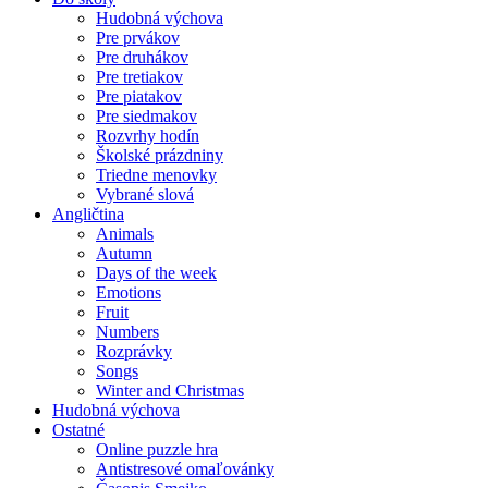
Hudobná výchova
Pre prvákov
Pre druhákov
Pre tretiakov
Pre piatakov
Pre siedmakov
Rozvrhy hodín
Školské prázdniny
Triedne menovky
Vybrané slová
Angličtina
Animals
Autumn
Days of the week
Emotions
Fruit
Numbers
Rozprávky
Songs
Winter and Christmas
Hudobná výchova
Ostatné
Online puzzle hra
Antistresové omaľovánky