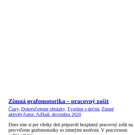
Zimná grafomotorika – pracovný zošit
Čiary
,
Dokresľujeme obrázky
,
Tvoríme s deťmi
,
Zimné
aktivity
Autor:
Aďka
8. decembra 2020
Dnes sme si pre všetky deti pripravili bezplatný pracovný zošit na
precvičenie grafomotoriky so zimnými motívmi. V pracovnom