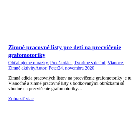
Zimné pracovné listy pre deti na precvičenie
grafomotoriky
Obťahujeme obrázky
,
Predškoláci
,
Tvoríme s deťmi
,
Vianoce
,
Zimné aktivity
Autor:
Peter
24. novembra 2020
Zimná edícia pracovných listov na precvičenie grafomotoriky je tu
Vianočné a zimné pracovné listy s bodkovanými obrázkami sú
vhodné na precvičenie grafomotoriky…
Zobraziť viac