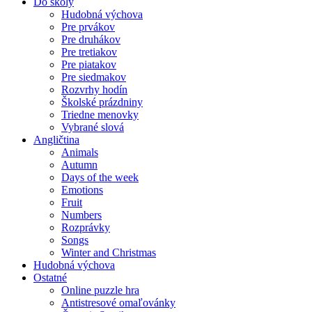
Do školy
Hudobná výchova
Pre prvákov
Pre druhákov
Pre tretiakov
Pre piatakov
Pre siedmakov
Rozvrhy hodín
Školské prázdniny
Triedne menovky
Vybrané slová
Angličtina
Animals
Autumn
Days of the week
Emotions
Fruit
Numbers
Rozprávky
Songs
Winter and Christmas
Hudobná výchova
Ostatné
Online puzzle hra
Antistresové omaľovánky