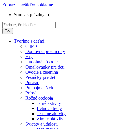
Zobraziť košík
Do pokladne
Som tak prázdny :.(
Search:
Tvoríme s deťmi
Cirkus
Dopravné prostriedky
Hry
Hudobné nástroje
Omaľovánky pre deti
Ovocie a zelenina
Pesničky pre deti
Počasie
Pre najmenších
Príroda
Ročné obdobia
Jarné aktivity
Letné aktivity
Jesenné aktivity
Zimné aktivity
Sviatky a udalosti