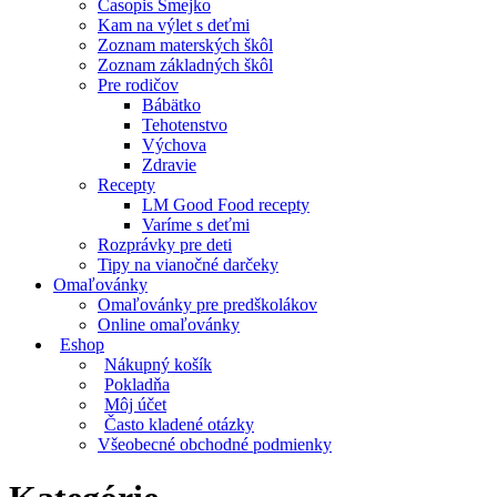
Časopis Smejko
Kam na výlet s deťmi
Zoznam materských škôl
Zoznam základných škôl
Pre rodičov
Bábätko
Tehotenstvo
Výchova
Zdravie
Recepty
LM Good Food recepty
Varíme s deťmi
Rozprávky pre deti
Tipy na vianočné darčeky
Omaľovánky
Omaľovánky pre predškolákov
Online omaľovánky
Eshop
Nákupný košík
Pokladňa
Môj účet
Často kladené otázky
Všeobecné obchodné podmienky