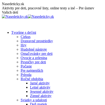
Skip
Nasedeticky.sk
to
Aktivity pre deti, pracovné listy, online testy a iné – Pre úsmev
content
Vašich detí
Tvoríme s deťmi
Cirkus
Dopravné prostriedky
Hry
Hudobné nástroje
Omaľovánky pre deti
Ovocie a zelenina
Pesničky pre deti
Počasie
Pre najmenších
Príroda
Ročné obdobia
Jarné aktivity
Letné aktivity
Jesenné aktivity
Zimné aktivity
Sviatky a udalosti
Deň matiek