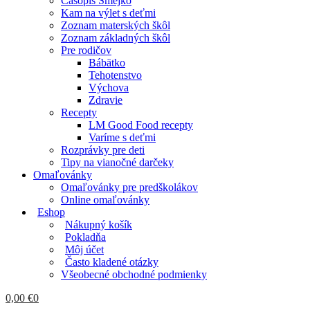
Časopis Smejko
Kam na výlet s deťmi
Zoznam materských škôl
Zoznam základných škôl
Pre rodičov
Bábätko
Tehotenstvo
Výchova
Zdravie
Recepty
LM Good Food recepty
Varíme s deťmi
Rozprávky pre deti
Tipy na vianočné darčeky
Omaľovánky
Omaľovánky pre predškolákov
Online omaľovánky
Eshop
Nákupný košík
Pokladňa
Môj účet
Často kladené otázky
Všeobecné obchodné podmienky
0,00
€
0