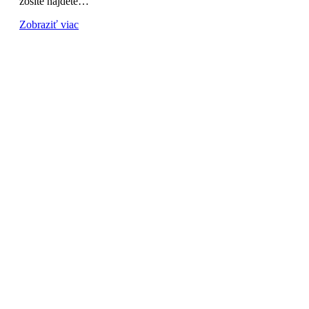
zošite nájdete…
Zobraziť viac