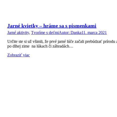
Jarné kvietky – hráme sa s písmenkami
Jarné aktivity
,
Tvoríme s deťmi
Autor:
Danka
11. marca 2021
Určite ste si už všimli, že prvé jarné lúče začali prebúdzať prírodu 
po dlhej zime na lúkach či záhradách…
Zobraziť viac