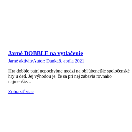
Jarné DOBBLE na vytlačenie
Jarné aktivity
Autor:
Danka
8. apríla 2021
Hra dobble patrí nepochybne medzi najobľúbenejšie spoločenské
hry u detí. Jej výhodou je, že sa pri nej zabavia rovnako
najmenšie…
Zobraziť viac