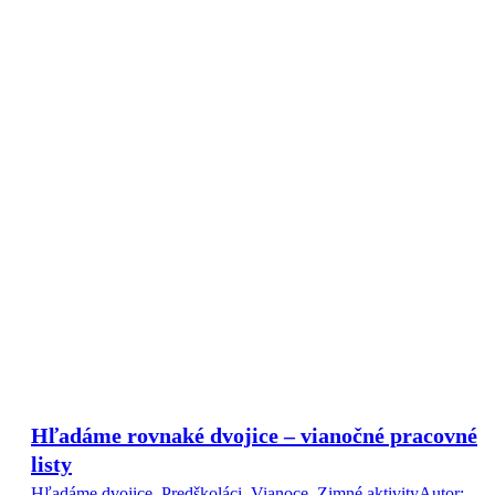
Hľadáme rovnaké dvojice – vianočné pracovné
listy
Hľadáme dvojice
,
Predškoláci
,
Vianoce
,
Zimné aktivity
Autor: