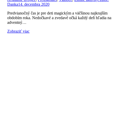
Danka
14. decembra 2020
Predvianočný čas je pre deti magickým a väčšinou najkrajším
obdobím roka. Nedočkavé a zvedavé očká každý deň hľadia na
adventný…
Zobraziť viac