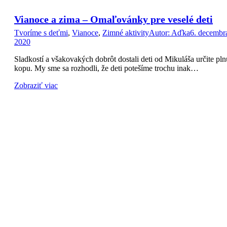
Vianoce a zima – Omaľovánky pre veselé deti
Tvoríme s deťmi
,
Vianoce
,
Zimné aktivity
Autor:
Aďka
6. decembr
2020
Sladkostí a všakovakých dobrôt dostali deti od Mikuláša určite pln
kopu. My sme sa rozhodli, že deti potešíme trochu inak…
Zobraziť viac