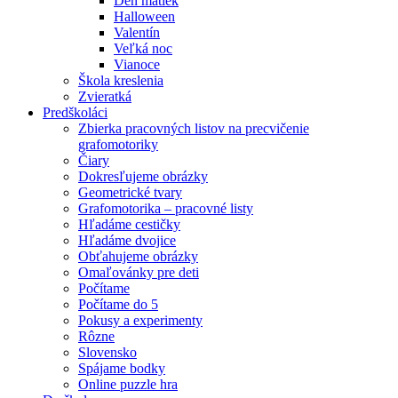
Deň matiek
Halloween
Valentín
Veľká noc
Vianoce
Škola kreslenia
Zvieratká
Predškoláci
Zbierka pracovných listov na precvičenie
grafomotoriky
Čiary
Dokresľujeme obrázky
Geometrické tvary
Grafomotorika – pracovné listy
Hľadáme cestičky
Hľadáme dvojice
Obťahujeme obrázky
Omaľovánky pre deti
Počítame
Počítame do 5
Pokusy a experimenty
Rôzne
Slovensko
Spájame bodky
Online puzzle hra