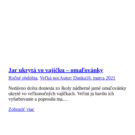
Jar ukrytá vo vajíčku – omaľovánky
Ročné obdobia
,
Veľká noc
Autor:
Danka
16. marca 2021
Nedávno dcéra doniesla zo školy nádherné jarné omaľovánky
ukryté vo veľkonočných vajíčkach. Veľmi ju bavilo ich
vyfarbovanie a poprosila ma,…
Zobraziť viac