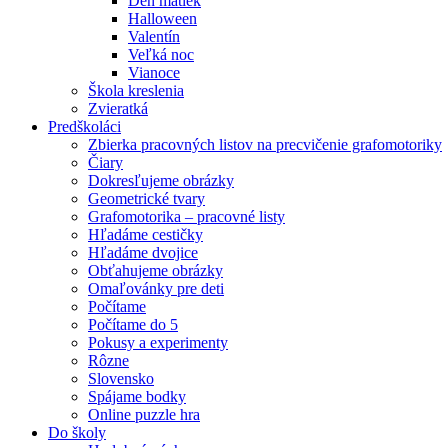
Deň matiek
Halloween
Valentín
Veľká noc
Vianoce
Škola kreslenia
Zvieratká
Predškoláci
Zbierka pracovných listov na precvičenie grafomotoriky
Čiary
Dokresľujeme obrázky
Geometrické tvary
Grafomotorika – pracovné listy
Hľadáme cestičky
Hľadáme dvojice
Obťahujeme obrázky
Omaľovánky pre deti
Počítame
Počítame do 5
Pokusy a experimenty
Rôzne
Slovensko
Spájame bodky
Online puzzle hra
Do školy