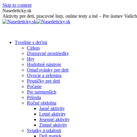
Skip to content
Nasedeticky.sk
Aktivity pre deti, pracovné listy, online testy a iné – Pre úsmev Vašich
Tvoríme s deťmi
Cirkus
Dopravné prostriedky
Hry
Hudobné nástroje
Omaľovánky pre deti
Ovocie a zelenina
Pesničky pre deti
Počasie
Pre najmenších
Príroda
Ročné obdobia
Jarné aktivity
Letné aktivity
Jesenné aktivity
Zimné aktivity
Sviatky a udalosti
Deň matiek