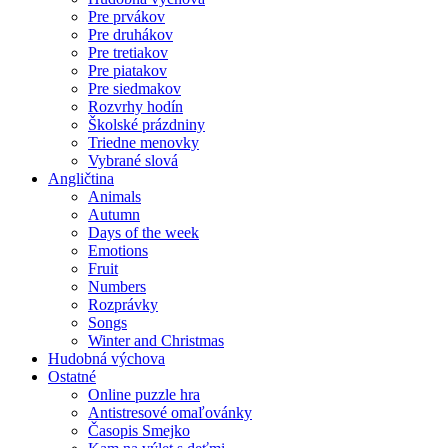
Pre prvákov
Pre druhákov
Pre tretiakov
Pre piatakov
Pre siedmakov
Rozvrhy hodín
Školské prázdniny
Triedne menovky
Vybrané slová
Angličtina
Animals
Autumn
Days of the week
Emotions
Fruit
Numbers
Rozprávky
Songs
Winter and Christmas
Hudobná výchova
Ostatné
Online puzzle hra
Antistresové omaľovánky
Časopis Smejko