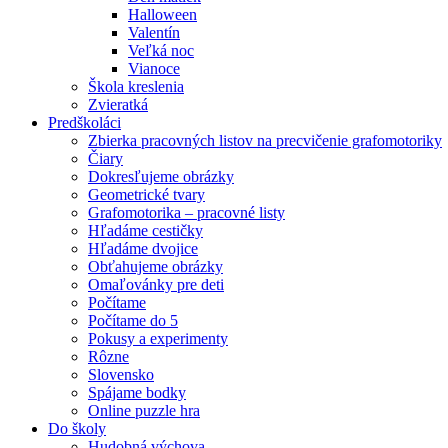
Halloween
Valentín
Veľká noc
Vianoce
Škola kreslenia
Zvieratká
Predškoláci
Zbierka pracovných listov na precvičenie grafomotoriky
Čiary
Dokresľujeme obrázky
Geometrické tvary
Grafomotorika – pracovné listy
Hľadáme cestičky
Hľadáme dvojice
Obťahujeme obrázky
Omaľovánky pre deti
Počítame
Počítame do 5
Pokusy a experimenty
Rôzne
Slovensko
Spájame bodky
Online puzzle hra
Do školy
Hudobná výchova