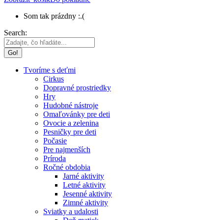
Som tak prázdny :.(
Search:
Tvoríme s deťmi
Cirkus
Dopravné prostriedky
Hry
Hudobné nástroje
Omaľovánky pre deti
Ovocie a zelenina
Pesničky pre deti
Počasie
Pre najmenších
Príroda
Ročné obdobia
Jarné aktivity
Letné aktivity
Jesenné aktivity
Zimné aktivity
Sviatky a udalosti