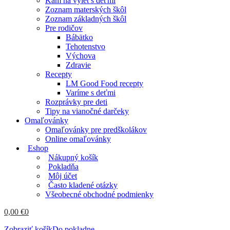
Kam na výlet s deťmi
Zoznam materských škôl
Zoznam základných škôl
Pre rodičov
Bábätko
Tehotenstvo
Výchova
Zdravie
Recepty
LM Good Food recepty
Varíme s deťmi
Rozprávky pre deti
Tipy na vianočné darčeky
Omaľovánky
Omaľovánky pre predškolákov
Online omaľovánky
Eshop
Nákupný košík
Pokladňa
Môj účet
Často kladené otázky
Všeobecné obchodné podmienky
0,00
€
0
Zobraziť košík
Do pokladne