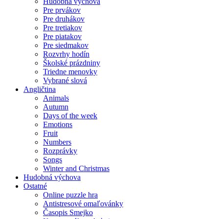
Hudobná výchova
Pre prvákov
Pre druhákov
Pre tretiakov
Pre piatakov
Pre siedmakov
Rozvrhy hodín
Školské prázdniny
Triedne menovky
Vybrané slová
Angličtina
Animals
Autumn
Days of the week
Emotions
Fruit
Numbers
Rozprávky
Songs
Winter and Christmas
Hudobná výchova
Ostatné
Online puzzle hra
Antistresové omaľovánky
Časopis Smejko