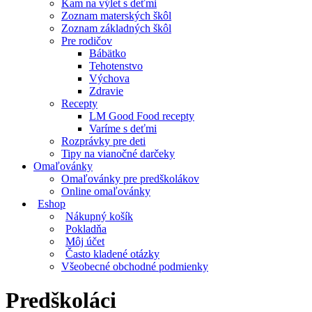
Kam na výlet s deťmi
Zoznam materských škôl
Zoznam základných škôl
Pre rodičov
Bábätko
Tehotenstvo
Výchova
Zdravie
Recepty
LM Good Food recepty
Varíme s deťmi
Rozprávky pre deti
Tipy na vianočné darčeky
Omaľovánky
Omaľovánky pre predškolákov
Online omaľovánky
Eshop
Nákupný košík
Pokladňa
Môj účet
Často kladené otázky
Všeobecné obchodné podmienky
Predškoláci