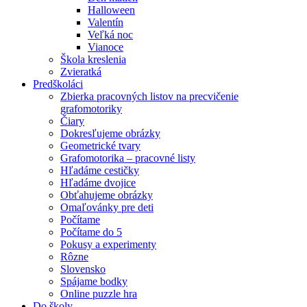
Halloween
Valentín
Veľká noc
Vianoce
Škola kreslenia
Zvieratká
Predškoláci
Zbierka pracovných listov na precvičenie
grafomotoriky
Čiary
Dokresľujeme obrázky
Geometrické tvary
Grafomotorika – pracovné listy
Hľadáme cestičky
Hľadáme dvojice
Obťahujeme obrázky
Omaľovánky pre deti
Počítame
Počítame do 5
Pokusy a experimenty
Rôzne
Slovensko
Spájame bodky
Online puzzle hra
Do školy