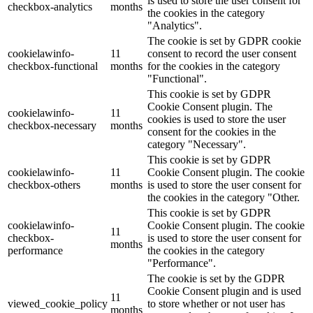
is used to store the user consent for
checkbox-analytics
months
the cookies in the category
"Analytics".
The cookie is set by GDPR cookie
cookielawinfo-
11
consent to record the user consent
checkbox-functional
months
for the cookies in the category
"Functional".
This cookie is set by GDPR
Cookie Consent plugin. The
cookielawinfo-
11
cookies is used to store the user
checkbox-necessary
months
consent for the cookies in the
category "Necessary".
This cookie is set by GDPR
cookielawinfo-
11
Cookie Consent plugin. The cookie
checkbox-others
months
is used to store the user consent for
the cookies in the category "Other.
This cookie is set by GDPR
cookielawinfo-
Cookie Consent plugin. The cookie
11
checkbox-
is used to store the user consent for
months
performance
the cookies in the category
"Performance".
The cookie is set by the GDPR
Cookie Consent plugin and is used
11
viewed_cookie_policy
to store whether or not user has
months