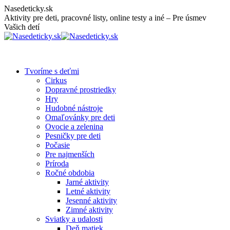
Skip
Nasedeticky.sk
to
Aktivity pre deti, pracovné listy, online testy a iné – Pre úsmev
content
Vašich detí
Tvoríme s deťmi
Cirkus
Dopravné prostriedky
Hry
Hudobné nástroje
Omaľovánky pre deti
Ovocie a zelenina
Pesničky pre deti
Počasie
Pre najmenších
Príroda
Ročné obdobia
Jarné aktivity
Letné aktivity
Jesenné aktivity
Zimné aktivity
Sviatky a udalosti
Deň matiek