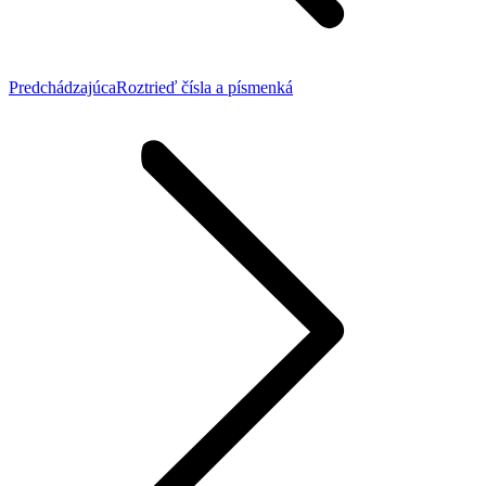
Previous
Predchádzajúca
Roztrieď čísla a písmenká
post: