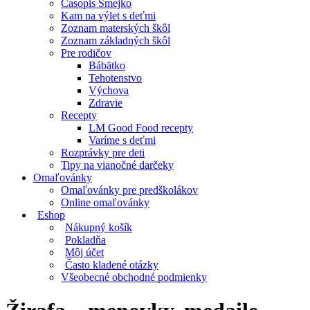
Časopis Smejko
Kam na výlet s deťmi
Zoznam materských škôl
Zoznam základných škôl
Pre rodičov
Bábätko
Tehotenstvo
Výchova
Zdravie
Recepty
LM Good Food recepty
Varíme s deťmi
Rozprávky pre deti
Tipy na vianočné darčeky
Omaľovánky
Omaľovánky pre predškolákov
Online omaľovánky
Eshop
Nákupný košík
Pokladňa
Môj účet
Často kladené otázky
Všeobecné obchodné podmienky