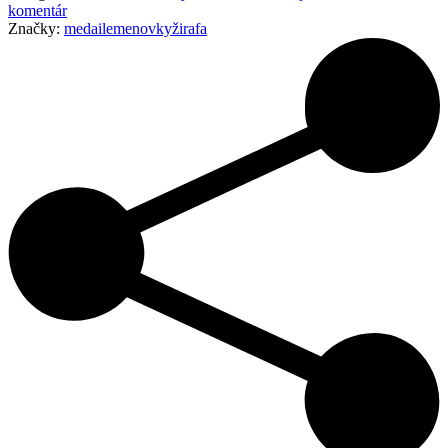
komentár
Značky:
medaile
menovky
žirafa