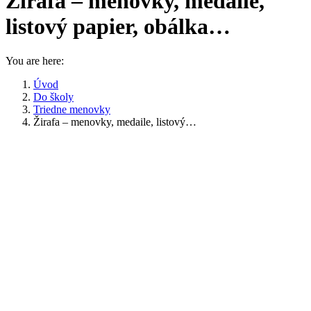
Žirafa – menovky, medaile,
listový papier, obálka…
You are here:
Úvod
Do školy
Triedne menovky
Žirafa – menovky, medaile, listový…