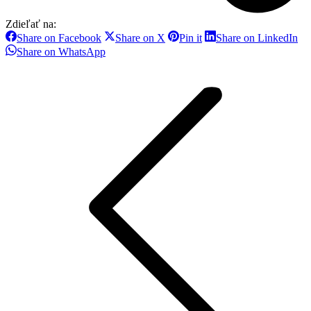
Zdieľať na:
Share
Share
Share
Sh
Share on Facebook
Share on X
Pin it
Share on LinkedIn
on
on
on
on
Share
Share on WhatsApp
Facebook
X
Pinterest
Li
on
Post
WhatsApp
navigation