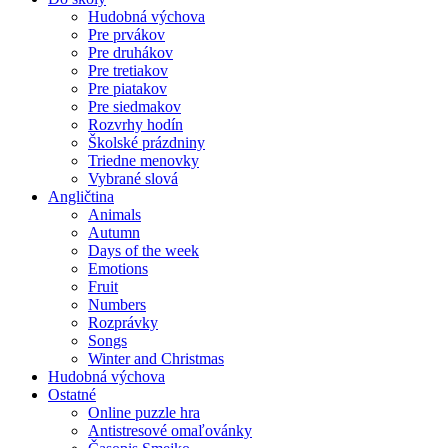
Hudobná výchova
Pre prvákov
Pre druhákov
Pre tretiakov
Pre piatakov
Pre siedmakov
Rozvrhy hodín
Školské prázdniny
Triedne menovky
Vybrané slová
Angličtina
Animals
Autumn
Days of the week
Emotions
Fruit
Numbers
Rozprávky
Songs
Winter and Christmas
Hudobná výchova
Ostatné
Online puzzle hra
Antistresové omaľovánky