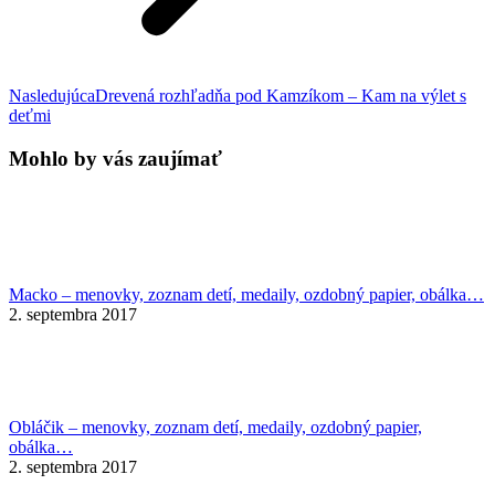
Next
Nasledujúca
Drevená rozhľadňa pod Kamzíkom – Kam na výlet s
post:
deťmi
Mohlo by vás zaujímať
Macko – menovky, zoznam detí, medaily, ozdobný papier, obálka…
2. septembra 2017
Obláčik – menovky, zoznam detí, medaily, ozdobný papier,
obálka…
2. septembra 2017