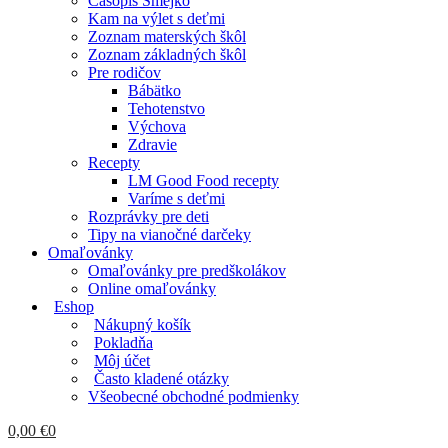
Časopis Smejko
Kam na výlet s deťmi
Zoznam materských škôl
Zoznam základných škôl
Pre rodičov
Bábätko
Tehotenstvo
Výchova
Zdravie
Recepty
LM Good Food recepty
Varíme s deťmi
Rozprávky pre deti
Tipy na vianočné darčeky
Omaľovánky
Omaľovánky pre predškolákov
Online omaľovánky
Eshop
Nákupný košík
Pokladňa
Môj účet
Často kladené otázky
Všeobecné obchodné podmienky
0,00
€
0