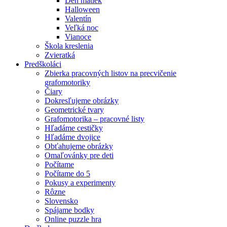
Deň matiek
Halloween
Valentín
Veľká noc
Vianoce
Škola kreslenia
Zvieratká
Predškoláci
Zbierka pracovných listov na precvičenie
grafomotoriky
Čiary
Dokresľujeme obrázky
Geometrické tvary
Grafomotorika – pracovné listy
Hľadáme cestičky
Hľadáme dvojice
Obťahujeme obrázky
Omaľovánky pre deti
Počítame
Počítame do 5
Pokusy a experimenty
Rôzne
Slovensko
Spájame bodky
Online puzzle hra