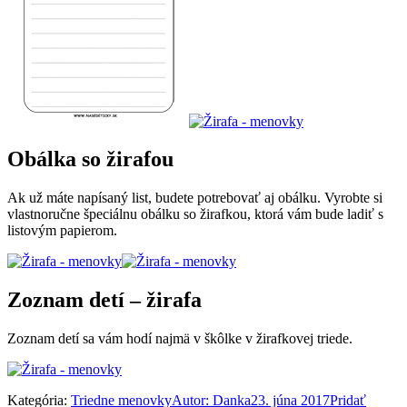
Obálka so žirafou
Ak už máte napísaný list, budete potrebovať aj obálku. Vyrobte si
vlastnoručne špeciálnu obálku so žirafkou, ktorá vám bude ladiť s
listovým papierom.
Zoznam detí – žirafa
Zoznam detí sa vám hodí najmä v škôlke v žirafkovej triede.
Kategória:
Triedne menovky
Autor:
Danka
23. júna 2017
Pridať