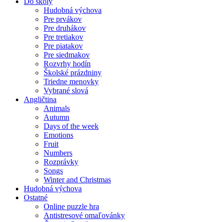
Do školy
Hudobná výchova
Pre prvákov
Pre druhákov
Pre tretiakov
Pre piatakov
Pre siedmakov
Rozvrhy hodín
Školské prázdniny
Triedne menovky
Vybrané slová
Angličtina
Animals
Autumn
Days of the week
Emotions
Fruit
Numbers
Rozprávky
Songs
Winter and Christmas
Hudobná výchova
Ostatné
Online puzzle hra
Antistresové omaľovánky