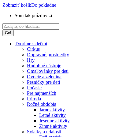
Zobraziť košík
Do pokladne
Som tak prázdny :.(
Search:
Tvoríme s deťmi
Cirkus
Dopravné prostriedky
Hry
Hudobné nástroje
Omaľovánky pre deti
Ovocie a zelenina
Pesničky pre deti
Počasie
Pre najmenších
Príroda
Ročné obdobia
Jarné aktivity
Letné aktivity
Jesenné aktivity
Zimné aktivity
Sviatky a udalosti