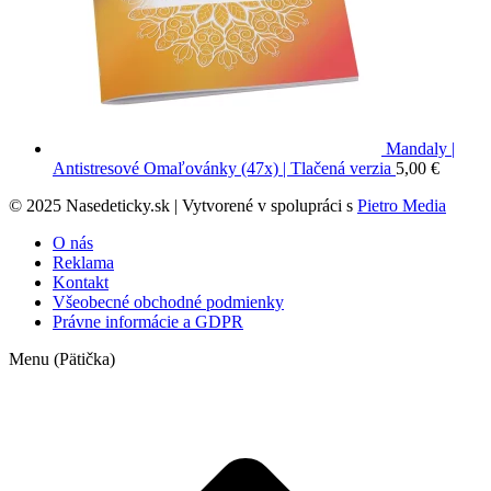
Mandaly |
Antistresové Omaľovánky (47x) | Tlačená verzia
5,00
€
© 2025 Nasedeticky.sk | Vytvorené v spolupráci s
Pietro Media
O nás
Reklama
Kontakt
Všeobecné obchodné podmienky
Právne informácie a GDPR
Menu (Pätička)
t
T