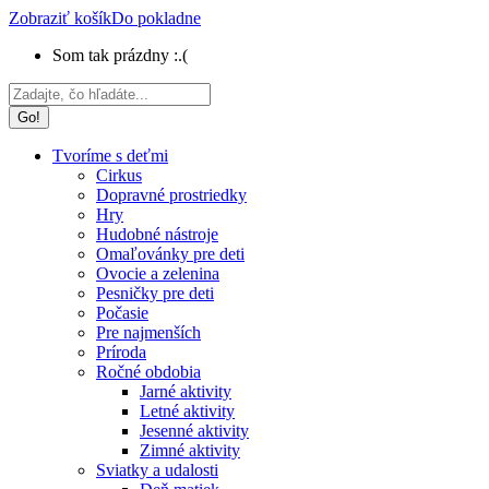
Zobraziť košík
Do pokladne
Som tak prázdny :.(
Search:
Tvoríme s deťmi
Cirkus
Dopravné prostriedky
Hry
Hudobné nástroje
Omaľovánky pre deti
Ovocie a zelenina
Pesničky pre deti
Počasie
Pre najmenších
Príroda
Ročné obdobia
Jarné aktivity
Letné aktivity
Jesenné aktivity
Zimné aktivity
Sviatky a udalosti