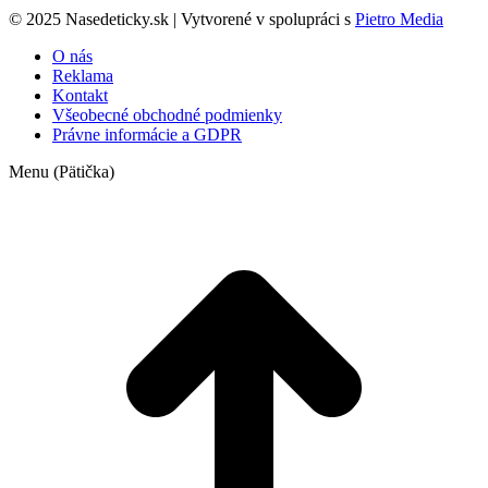
© 2025 Nasedeticky.sk | Vytvorené v spolupráci s
Pietro Media
O nás
Reklama
Kontakt
Všeobecné obchodné podmienky
Právne informácie a GDPR
Menu (Pätička)
t
T