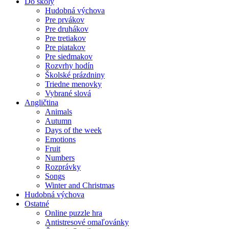
Do školy
Hudobná výchova
Pre prvákov
Pre druhákov
Pre tretiakov
Pre piatakov
Pre siedmakov
Rozvrhy hodín
Školské prázdniny
Triedne menovky
Vybrané slová
Angličtina
Animals
Autumn
Days of the week
Emotions
Fruit
Numbers
Rozprávky
Songs
Winter and Christmas
Hudobná výchova
Ostatné
Online puzzle hra
Antistresové omaľovánky