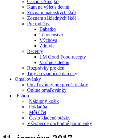
Časopis Smejko
Kam na výlet s deťmi
Zoznam materských škôl
Zoznam základných škôl
Pre rodičov
Bábätko
Tehotenstvo
Výchova
Zdravie
Recepty
LM Good Food recepty
Varíme s deťmi
Rozprávky pre deti
Tipy na vianočné darčeky
Omaľovánky
Omaľovánky pre predškolákov
Online omaľovánky
Eshop
Nákupný košík
Pokladňa
Môj účet
Často kladené otázky
Všeobecné obchodné podmienky