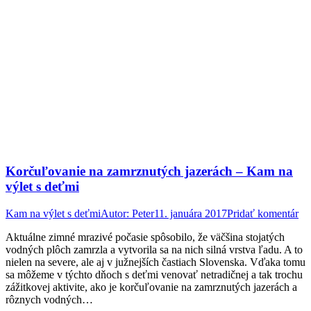
Korčuľovanie na zamrznutých jazerách – Kam na
výlet s deťmi
Kam na výlet s deťmi
Autor:
Peter
11. januára 2017
Pridať komentár
Aktuálne zimné mrazivé počasie spôsobilo, že väčšina stojatých
vodných plôch zamrzla a vytvorila sa na nich silná vrstva ľadu. A to
nielen na severe, ale aj v južnejších častiach Slovenska. Vďaka tomu
sa môžeme v týchto dňoch s deťmi venovať netradičnej a tak trochu
zážitkovej aktivite, ako je korčuľovanie na zamrznutých jazerách a
rôznych vodných…