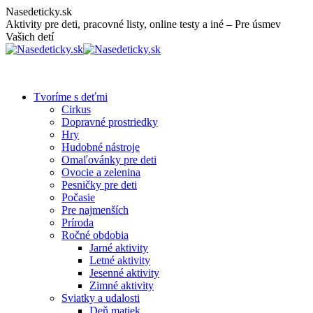
Skip
Nasedeticky.sk
to
Aktivity pre deti, pracovné listy, online testy a iné – Pre úsmev
content
Vašich detí
Tvoríme s deťmi
Cirkus
Dopravné prostriedky
Hry
Hudobné nástroje
Omaľovánky pre deti
Ovocie a zelenina
Pesničky pre deti
Počasie
Pre najmenších
Príroda
Ročné obdobia
Jarné aktivity
Letné aktivity
Jesenné aktivity
Zimné aktivity
Sviatky a udalosti
Deň matiek