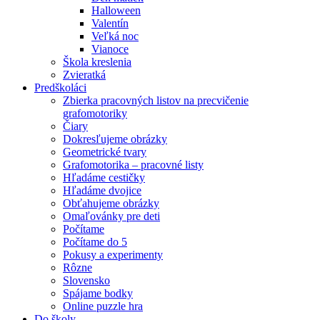
Halloween
Valentín
Veľká noc
Vianoce
Škola kreslenia
Zvieratká
Predškoláci
Zbierka pracovných listov na precvičenie
grafomotoriky
Čiary
Dokresľujeme obrázky
Geometrické tvary
Grafomotorika – pracovné listy
Hľadáme cestičky
Hľadáme dvojice
Obťahujeme obrázky
Omaľovánky pre deti
Počítame
Počítame do 5
Pokusy a experimenty
Rôzne
Slovensko
Spájame bodky
Online puzzle hra
Do školy