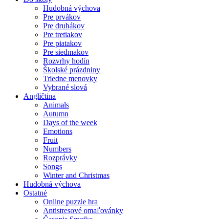
Hudobná výchova
Pre prvákov
Pre druhákov
Pre tretiakov
Pre piatakov
Pre siedmakov
Rozvrhy hodín
Školské prázdniny
Triedne menovky
Vybrané slová
Angličtina
Animals
Autumn
Days of the week
Emotions
Fruit
Numbers
Rozprávky
Songs
Winter and Christmas
Hudobná výchova
Ostatné
Online puzzle hra
Antistresové omaľovánky