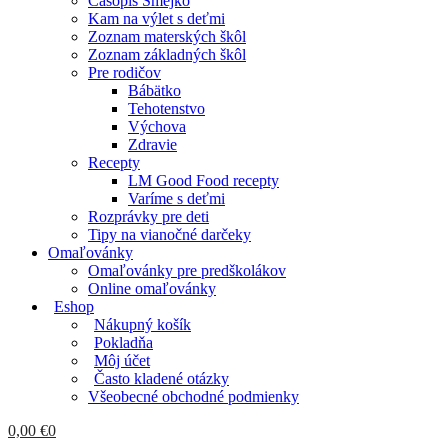
Časopis Smejko
Kam na výlet s deťmi
Zoznam materských škôl
Zoznam základných škôl
Pre rodičov
Bábätko
Tehotenstvo
Výchova
Zdravie
Recepty
LM Good Food recepty
Varíme s deťmi
Rozprávky pre deti
Tipy na vianočné darčeky
Omaľovánky
Omaľovánky pre predškolákov
Online omaľovánky
Eshop
Nákupný košík
Pokladňa
Môj účet
Často kladené otázky
Všeobecné obchodné podmienky
0,00
€
0