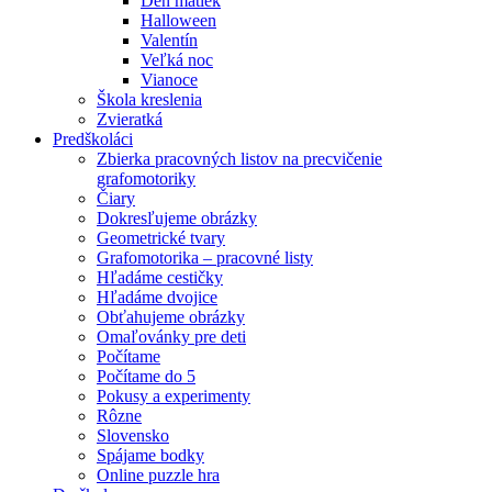
Deň matiek
Halloween
Valentín
Veľká noc
Vianoce
Škola kreslenia
Zvieratká
Predškoláci
Zbierka pracovných listov na precvičenie
grafomotoriky
Čiary
Dokresľujeme obrázky
Geometrické tvary
Grafomotorika – pracovné listy
Hľadáme cestičky
Hľadáme dvojice
Obťahujeme obrázky
Omaľovánky pre deti
Počítame
Počítame do 5
Pokusy a experimenty
Rôzne
Slovensko
Spájame bodky
Online puzzle hra