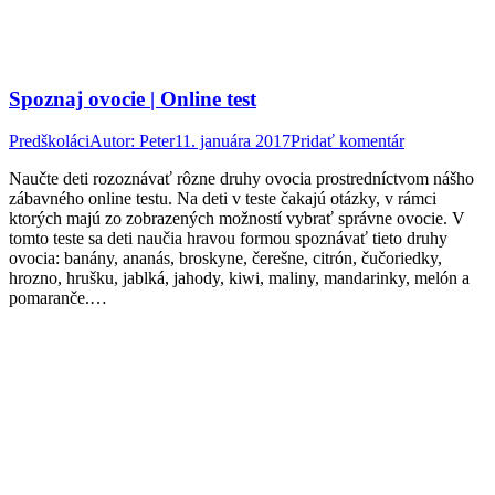
Spoznaj ovocie | Online test
Predškoláci
Autor:
Peter
11. januára 2017
Pridať komentár
Naučte deti rozoznávať rôzne druhy ovocia prostredníctvom nášho
zábavného online testu. Na deti v teste čakajú otázky, v rámci
ktorých majú zo zobrazených možností vybrať správne ovocie. V
tomto teste sa deti naučia hravou formou spoznávať tieto druhy
ovocia: banány, ananás, broskyne, čerešne, citrón, čučoriedky,
hrozno, hrušku, jablká, jahody, kiwi, maliny, mandarinky, melón a
pomaranče.…