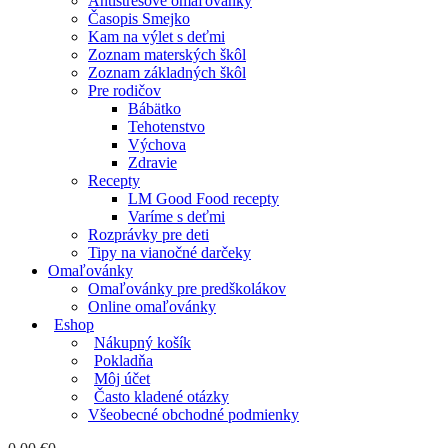
Antistresové omaľovánky
Časopis Smejko
Kam na výlet s deťmi
Zoznam materských škôl
Zoznam základných škôl
Pre rodičov
Bábätko
Tehotenstvo
Výchova
Zdravie
Recepty
LM Good Food recepty
Varíme s deťmi
Rozprávky pre deti
Tipy na vianočné darčeky
Omaľovánky
Omaľovánky pre predškolákov
Online omaľovánky
Eshop
Nákupný košík
Pokladňa
Môj účet
Často kladené otázky
Všeobecné obchodné podmienky