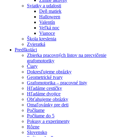
Zimné aktivity
Sviatky a udalosti
Deň matiek
Halloween
Valentín
Veľká noc
Vianoce
Škola kreslenia
Zvieratká
Predškoláci
Zbierka pracovných listov na precvičenie
grafomotoriky
Čiary
Dokresľujeme obrázky
Geometrické tvary
Grafomotorika – pracovné listy
Hľadáme cestičky
Hľadáme dvojice
Obťahujeme obrázky
Omaľovánky pre deti
Počítame
Počítame do 5
Pokusy a experimenty
Rôzne
Slovensko