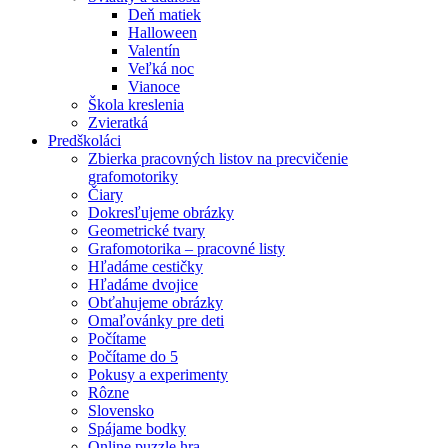
Deň matiek
Halloween
Valentín
Veľká noc
Vianoce
Škola kreslenia
Zvieratká
Predškoláci
Zbierka pracovných listov na precvičenie
grafomotoriky
Čiary
Dokresľujeme obrázky
Geometrické tvary
Grafomotorika – pracovné listy
Hľadáme cestičky
Hľadáme dvojice
Obťahujeme obrázky
Omaľovánky pre deti
Počítame
Počítame do 5
Pokusy a experimenty
Rôzne
Slovensko
Spájame bodky
Online puzzle hra