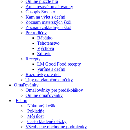
Online puzzle hra
Antistresové omaľovánky
Časopis Smejko
Kam na výlet s deťmi
Zoznam materských škôl
Zoznam základných škôl
Pre rodičov
Bábätko
Tehotenstvo
Výchova
Zdravie
Recepty
LM Good Food recepty
Varíme s deťmi
Rozprávky pre deti
Tipy na vianočné darčeky
Omaľovánky
Omaľovánky pre predškolákov
Online omaľovánky
Eshop
Nákupný košík
Pokladňa
Môj účet
Často kladené otázky
Všeobecné obchodné podmienky