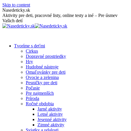
Skip to content
Nasedeticky.sk
Aktivity pre deti, pracovné listy, online testy a iné – Pre úsmev
Vašich detí
Tvoríme s deťmi
Cirkus
Dopravné prostriedky
Hry
Hudobné nástroje
Omaľovánky pre deti
Ovocie a zelenina
Pesničky pre deti
Počasie
Pre najmenších
Príroda
Ročné obdobia
Jarné aktivity
Letné aktivity
Jesenné aktivity
Zimné aktivity
Sviatky a udalosti