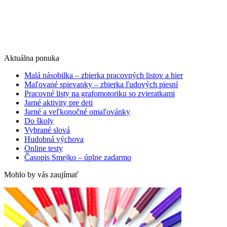
Aktuálna ponuka
Malá násobilka – zbierka pracovných listov a hier
Maľované spievanky – zbierka ľudových piesní
Pracovné listy na grafomotoriku so zvieratkami
Jarné aktivity pre deti
Jarné a veľkonočné omaľovánky
Do školy
Vybrané slová
Hudobná výchova
Online testy
Časopis Smejko – úplne zadarmo
Mohlo by vás zaujímať