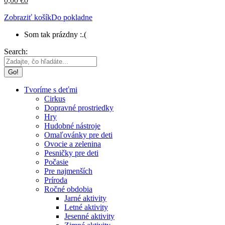
0,00
€
0
Zobraziť košík
Do pokladne
Som tak prázdny :.(
Search:
Tvoríme s deťmi
Cirkus
Dopravné prostriedky
Hry
Hudobné nástroje
Omaľovánky pre deti
Ovocie a zelenina
Pesničky pre deti
Počasie
Pre najmenších
Príroda
Ročné obdobia
Jarné aktivity
Letné aktivity
Jesenné aktivity