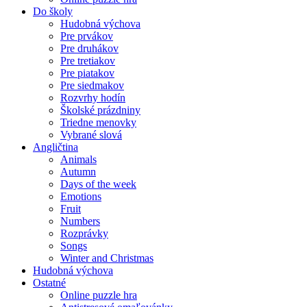
Do školy
Hudobná výchova
Pre prvákov
Pre druhákov
Pre tretiakov
Pre piatakov
Pre siedmakov
Rozvrhy hodín
Školské prázdniny
Triedne menovky
Vybrané slová
Angličtina
Animals
Autumn
Days of the week
Emotions
Fruit
Numbers
Rozprávky
Songs
Winter and Christmas
Hudobná výchova
Ostatné
Online puzzle hra