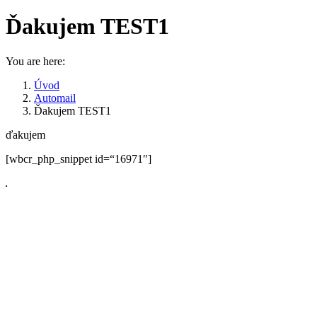
Ďakujem TEST1
You are here:
Úvod
Automail
Ďakujem TEST1
ďakujem
[wbcr_php_snippet id=“16971″]