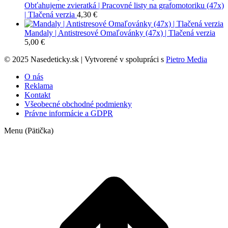
Obťahujeme zvieratká | Pracovné listy na grafomotoriku (47x)
| Tlačená verzia
4,30
€
Mandaly | Antistresové Omaľovánky (47x) | Tlačená verzia
5,00
€
© 2025 Nasedeticky.sk | Vytvorené v spolupráci s
Pietro Media
O nás
Reklama
Kontakt
Všeobecné obchodné podmienky
Právne informácie a GDPR
Menu (Pätička)