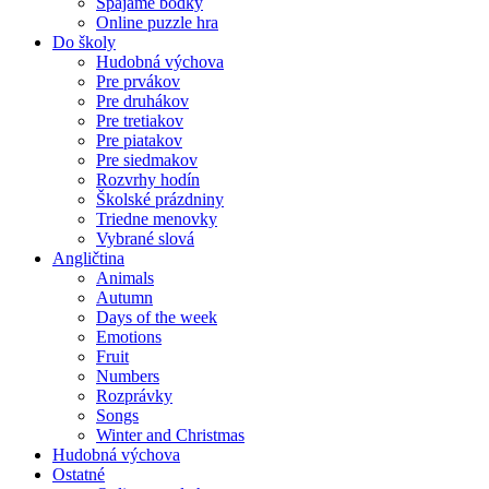
Spájame bodky
Online puzzle hra
Do školy
Hudobná výchova
Pre prvákov
Pre druhákov
Pre tretiakov
Pre piatakov
Pre siedmakov
Rozvrhy hodín
Školské prázdniny
Triedne menovky
Vybrané slová
Angličtina
Animals
Autumn
Days of the week
Emotions
Fruit
Numbers
Rozprávky
Songs
Winter and Christmas
Hudobná výchova
Ostatné