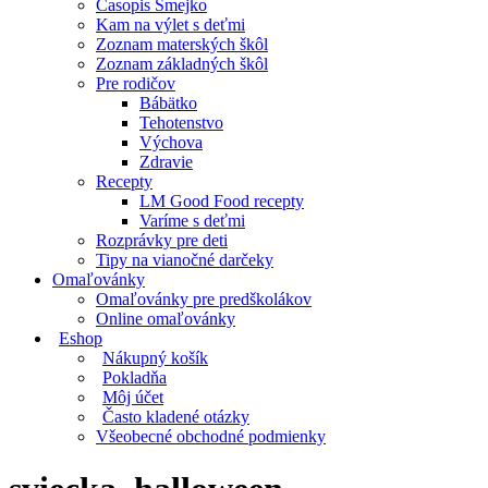
Časopis Smejko
Kam na výlet s deťmi
Zoznam materských škôl
Zoznam základných škôl
Pre rodičov
Bábätko
Tehotenstvo
Výchova
Zdravie
Recepty
LM Good Food recepty
Varíme s deťmi
Rozprávky pre deti
Tipy na vianočné darčeky
Omaľovánky
Omaľovánky pre predškolákov
Online omaľovánky
Eshop
Nákupný košík
Pokladňa
Môj účet
Často kladené otázky
Všeobecné obchodné podmienky