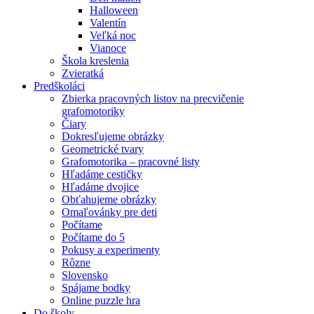
Halloween
Valentín
Veľká noc
Vianoce
Škola kreslenia
Zvieratká
Predškoláci
Zbierka pracovných listov na precvičenie
grafomotoriky
Čiary
Dokresľujeme obrázky
Geometrické tvary
Grafomotorika – pracovné listy
Hľadáme cestičky
Hľadáme dvojice
Obťahujeme obrázky
Omaľovánky pre deti
Počítame
Počítame do 5
Pokusy a experimenty
Rôzne
Slovensko
Spájame bodky
Online puzzle hra
Do školy