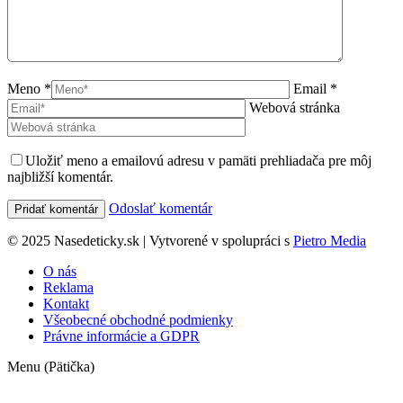
Meno *
Email *
Webová stránka
Uložiť meno a emailovú adresu v pamäti prehliadača pre môj
najbližší komentár.
Odoslať komentár
© 2025 Nasedeticky.sk | Vytvorené v spolupráci s
Pietro Media
O nás
Reklama
Kontakt
Všeobecné obchodné podmienky
Právne informácie a GDPR
Menu (Pätička)
t