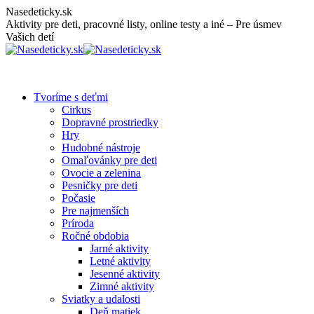
Skip
Nasedeticky.sk
to
Aktivity pre deti, pracovné listy, online testy a iné – Pre úsmev
content
Vašich detí
Tvoríme s deťmi
Cirkus
Dopravné prostriedky
Hry
Hudobné nástroje
Omaľovánky pre deti
Ovocie a zelenina
Pesničky pre deti
Počasie
Pre najmenších
Príroda
Ročné obdobia
Jarné aktivity
Letné aktivity
Jesenné aktivity
Zimné aktivity
Sviatky a udalosti
Deň matiek