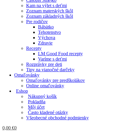
Časopis Smejko
Kam na výlet s deťmi
Zoznam materských škôl
Zoznam základných škôl
Pre rodičov
Bábätko
Tehotenstvo
Výchova
Zdravie
Recepty
LM Good Food recepty
Varíme s deťmi
Rozprávky pre deti
Tipy na vianočné darčeky
Omaľovánky
Omaľovánky pre predškolákov
Online omaľovánky
Eshop
Nákupný košík
Pokladňa
Môj účet
Často kladené otázky
Všeobecné obchodné podmienky
0,00
€
0