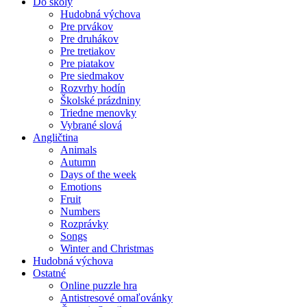
Do školy
Hudobná výchova
Pre prvákov
Pre druhákov
Pre tretiakov
Pre piatakov
Pre siedmakov
Rozvrhy hodín
Školské prázdniny
Triedne menovky
Vybrané slová
Angličtina
Animals
Autumn
Days of the week
Emotions
Fruit
Numbers
Rozprávky
Songs
Winter and Christmas
Hudobná výchova
Ostatné
Online puzzle hra
Antistresové omaľovánky