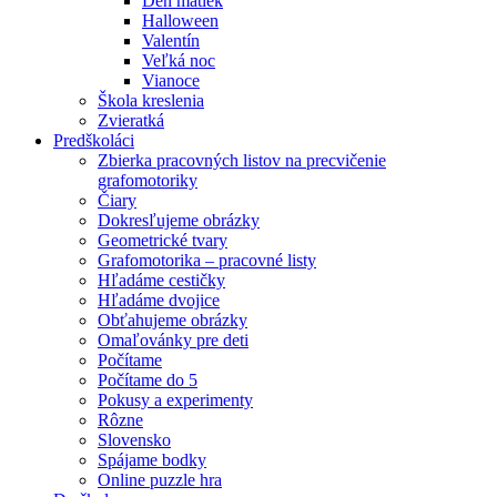
Deň matiek
Halloween
Valentín
Veľká noc
Vianoce
Škola kreslenia
Zvieratká
Predškoláci
Zbierka pracovných listov na precvičenie
grafomotoriky
Čiary
Dokresľujeme obrázky
Geometrické tvary
Grafomotorika – pracovné listy
Hľadáme cestičky
Hľadáme dvojice
Obťahujeme obrázky
Omaľovánky pre deti
Počítame
Počítame do 5
Pokusy a experimenty
Rôzne
Slovensko
Spájame bodky
Online puzzle hra