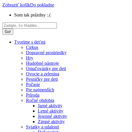
Zobraziť košík
Do pokladne
Som tak prázdny :.(
Search:
Tvoríme s deťmi
Cirkus
Dopravné prostriedky
Hry
Hudobné nástroje
Omaľovánky pre deti
Ovocie a zelenina
Pesničky pre deti
Počasie
Pre najmenších
Príroda
Ročné obdobia
Jarné aktivity
Letné aktivity
Jesenné aktivity
Zimné aktivity
Sviatky a udalosti