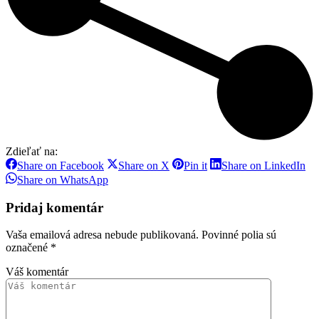
Zdieľať na:
Share
Share
Share
Sh
Share on Facebook
Share on X
Pin it
Share on LinkedIn
on
on
on
on
Share
Share on WhatsApp
Facebook
X
Pinterest
Li
on
WhatsApp
Pridaj komentár
Vaša emailová adresa nebude publikovaná. Povinné polia sú
označené
*
Váš komentár