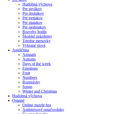
Hudobná výchova
Pre prvákov
Pre druhákov
Pre tretiakov
Pre piatakov
Pre siedmakov
Rozvrhy hodín
Školské prázdniny
Triedne menovky
Vybrané slová
Angličtina
Animals
Autumn
Days of the week
Emotions
Fruit
Numbers
Rozprávky
Songs
Winter and Christmas
Hudobná výchova
Ostatné
Online puzzle hra
Antistresové omaľovánky