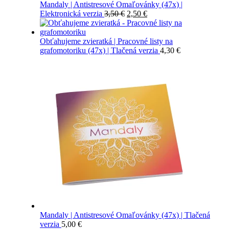
Mandaly | Antistresové Omaľovánky (47x) |
Pôvodná
Aktuálna
Elektronická verzia
3,50
€
2,50
€
cena
cena
bola:
je:
3,50 €.
2,50 €.
Obťahujeme zvieratká | Pracovné listy na
grafomotoriku (47x) | Tlačená verzia
4,30
€
Mandaly | Antistresové Omaľovánky (47x) | Tlačená
verzia
5,00
€