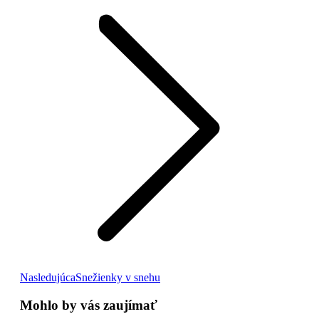
Next
Nasledujúca
Snežienky v snehu
post:
Mohlo by vás zaujímať