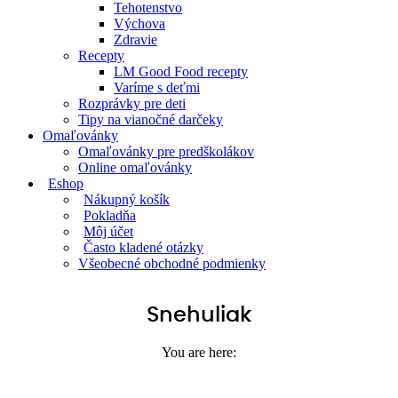
Tehotenstvo
Výchova
Zdravie
Recepty
LM Good Food recepty
Varíme s deťmi
Rozprávky pre deti
Tipy na vianočné darčeky
Omaľovánky
Omaľovánky pre predškolákov
Online omaľovánky
Eshop
Nákupný košík
Pokladňa
Môj účet
Často kladené otázky
Všeobecné obchodné podmienky
Snehuliak
You are here: