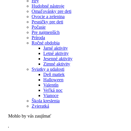
Hry
Hudobné nástroje
Omaľovánky pre deti
Ovocie a zelenina
Pesničky pre deti
Počasie
Pre najmenších
Príroda
Ročné obdobia
Jarné aktivity
Letné aktivity
Jesenné aktivity
Zimné aktivity
Sviatky a udalosti
Deň matiek
Halloween
Valentín
Veľká noc
Vianoce
Škola kreslenia
Zvieratká
Mohlo by vás zaujímať