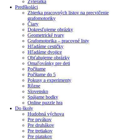
Zvieratká
Predškoláci
Zbierka pracovných listov na precvičenie
grafomotoriky
Čiary
Dokresľujeme obrázky
Geometrické tvary
Grafomotorika – pracovné listy
Hľadáme cestičky
Hľadáme dvojice
Obťahujeme obrázky
Omaľovánky pre deti
Počítame
Počítame do 5
Pokusy a experimenty
Rôzne
Slovensko
Spájame bodky
Online puzzle hra
Do školy
Hudobná výchova
Pre prvákov
Pre druhákov
Pre tretiakov
Pre piatakov