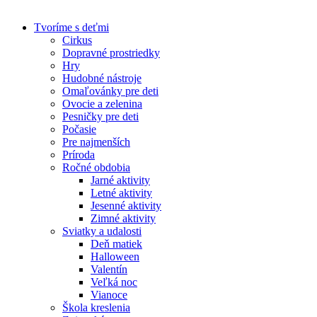
Skip
to
Tvoríme s deťmi
content
Cirkus
Dopravné prostriedky
Hry
Hudobné nástroje
Omaľovánky pre deti
Ovocie a zelenina
Pesničky pre deti
Počasie
Pre najmenších
Príroda
Ročné obdobia
Jarné aktivity
Letné aktivity
Jesenné aktivity
Zimné aktivity
Sviatky a udalosti
Deň matiek
Halloween
Valentín
Veľká noc
Vianoce
Škola kreslenia