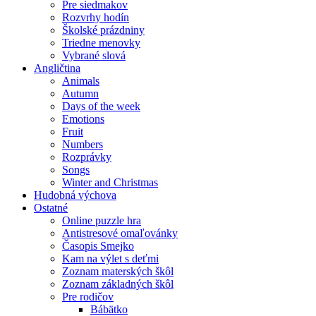
Pre siedmakov
Rozvrhy hodín
Školské prázdniny
Triedne menovky
Vybrané slová
Angličtina
Animals
Autumn
Days of the week
Emotions
Fruit
Numbers
Rozprávky
Songs
Winter and Christmas
Hudobná výchova
Ostatné
Online puzzle hra
Antistresové omaľovánky
Časopis Smejko
Kam na výlet s deťmi
Zoznam materských škôl
Zoznam základných škôl
Pre rodičov
Bábätko