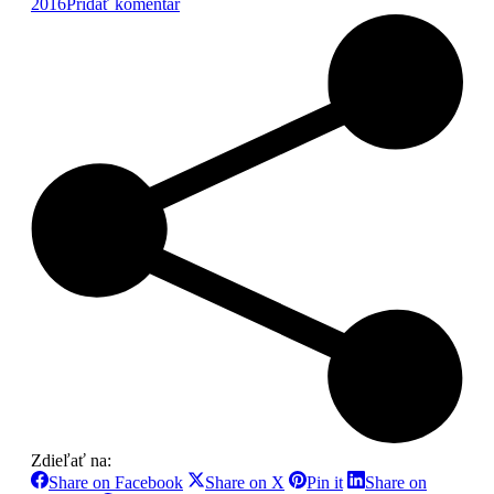
2016
Pridať komentár
Zdieľať na:
Share
Share
Share
Share on Facebook
Share on X
Pin it
Share on