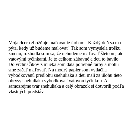
Moja dcéra zbožňuje maľovanie farbami. Každý deň sa ma
pýta, kedy už budeme maľovať. Tak som vymyslela trošku
zmenu, rozhodla som sa, že nebudeme maľovať štetcom, ale
vatovými tyčinkami. Je to celkom zábavné a deti to bavilo.
Do vrchnáčikov z mlieka som dala potrebné farby a mohli
sme začať maľovať. Na modrý papier som vytlačila
vybodkovanú predlohu snehuliaka a deti mali za úlohu tieto
obrysy snehuliaka vybodkovať vatovou tyčinkou. A
samozrejme tvár snehuliaka a celý obrázok si dotvorili podľa
vlastných predstáv.