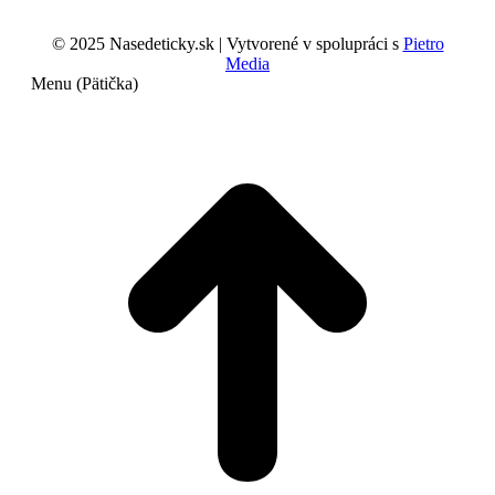
© 2025 Nasedeticky.sk | Vytvorené v spolupráci s
Pietro
Media
Menu (Pätička)
t
T