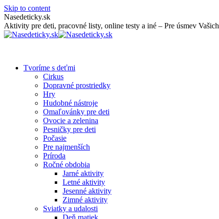
Skip to content
Nasedeticky.sk
Aktivity pre deti, pracovné listy, online testy a iné – Pre úsmev Vašich
Tvoríme s deťmi
Cirkus
Dopravné prostriedky
Hry
Hudobné nástroje
Omaľovánky pre deti
Ovocie a zelenina
Pesničky pre deti
Počasie
Pre najmenších
Príroda
Ročné obdobia
Jarné aktivity
Letné aktivity
Jesenné aktivity
Zimné aktivity
Sviatky a udalosti
Deň matiek