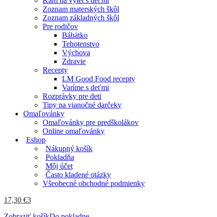
Kam na výlet s deťmi
Zoznam materských škôl
Zoznam základných škôl
Pre rodičov
Bábätko
Tehotenstvo
Výchova
Zdravie
Recepty
LM Good Food recepty
Varíme s deťmi
Rozprávky pre deti
Tipy na vianočné darčeky
Omaľovánky
Omaľovánky pre predškolákov
Online omaľovánky
Eshop
Nákupný košík
Pokladňa
Môj účet
Často kladené otázky
Všeobecné obchodné podmienky
17,30
€
3
Zobraziť košík
Do pokladne