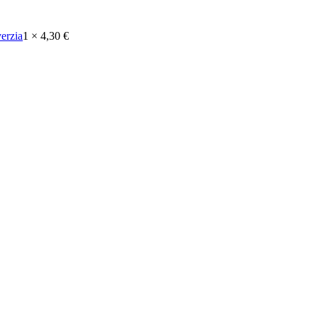
erzia
1 ×
4,30
€