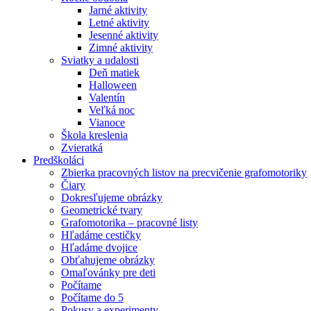
Jarné aktivity
Letné aktivity
Jesenné aktivity
Zimné aktivity
Sviatky a udalosti
Deň matiek
Halloween
Valentín
Veľká noc
Vianoce
Škola kreslenia
Zvieratká
Predškoláci
Zbierka pracovných listov na precvičenie grafomotoriky
Čiary
Dokresľujeme obrázky
Geometrické tvary
Grafomotorika – pracovné listy
Hľadáme cestičky
Hľadáme dvojice
Obťahujeme obrázky
Omaľovánky pre deti
Počítame
Počítame do 5
Pokusy a experimenty