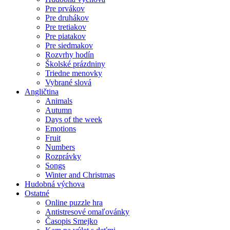
Pre prvákov
Pre druhákov
Pre tretiakov
Pre piatakov
Pre siedmakov
Rozvrhy hodín
Školské prázdniny
Triedne menovky
Vybrané slová
Angličtina
Animals
Autumn
Days of the week
Emotions
Fruit
Numbers
Rozprávky
Songs
Winter and Christmas
Hudobná výchova
Ostatné
Online puzzle hra
Antistresové omaľovánky
Časopis Smejko