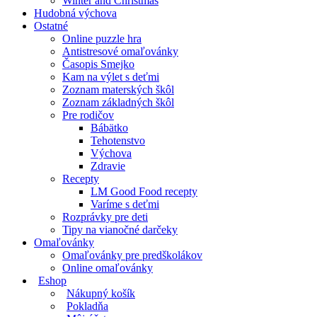
Winter and Christmas
Hudobná výchova
Ostatné
Online puzzle hra
Antistresové omaľovánky
Časopis Smejko
Kam na výlet s deťmi
Zoznam materských škôl
Zoznam základných škôl
Pre rodičov
Bábätko
Tehotenstvo
Výchova
Zdravie
Recepty
LM Good Food recepty
Varíme s deťmi
Rozprávky pre deti
Tipy na vianočné darčeky
Omaľovánky
Omaľovánky pre predškolákov
Online omaľovánky
Eshop
Nákupný košík
Pokladňa