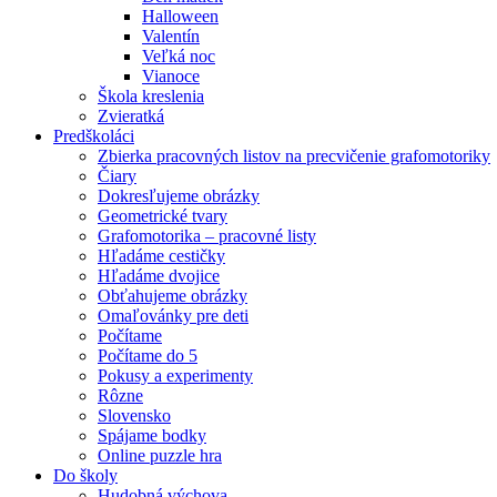
Halloween
Valentín
Veľká noc
Vianoce
Škola kreslenia
Zvieratká
Predškoláci
Zbierka pracovných listov na precvičenie grafomotoriky
Čiary
Dokresľujeme obrázky
Geometrické tvary
Grafomotorika – pracovné listy
Hľadáme cestičky
Hľadáme dvojice
Obťahujeme obrázky
Omaľovánky pre deti
Počítame
Počítame do 5
Pokusy a experimenty
Rôzne
Slovensko
Spájame bodky
Online puzzle hra
Do školy
Hudobná výchova