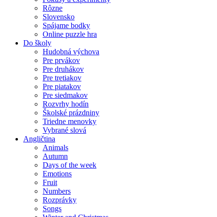
Rôzne
Slovensko
Spájame bodky
Online puzzle hra
Do školy
Hudobná výchova
Pre prvákov
Pre druhákov
Pre tretiakov
Pre piatakov
Pre siedmakov
Rozvrhy hodín
Školské prázdniny
Triedne menovky
Vybrané slová
Angličtina
Animals
Autumn
Days of the week
Emotions
Fruit
Numbers
Rozprávky
Songs