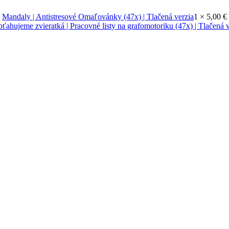
Mandaly | Antistresové Omaľovánky (47x) | Tlačená verzia
1 ×
5,00
€
ťahujeme zvieratká | Pracovné listy na grafomotoriku (47x) | Tlačená v