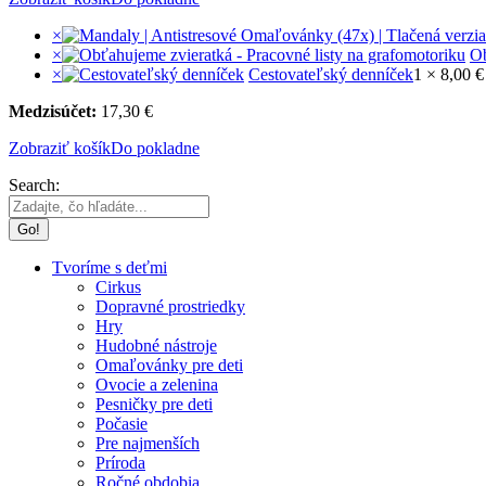
×
×
Ob
×
Cestovateľský denníček
1 ×
8,00
€
Medzisúčet:
17,30
€
Zobraziť košík
Do pokladne
Search:
Tvoríme s deťmi
Cirkus
Dopravné prostriedky
Hry
Hudobné nástroje
Omaľovánky pre deti
Ovocie a zelenina
Pesničky pre deti
Počasie
Pre najmenších
Príroda
Ročné obdobia