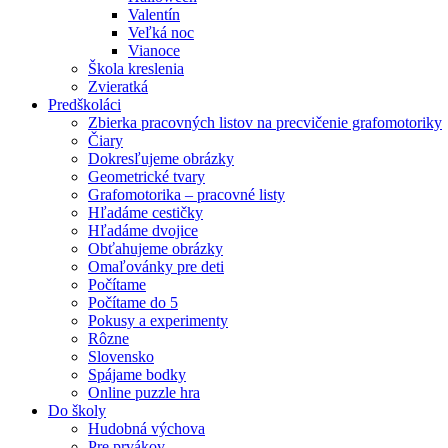
Valentín
Veľká noc
Vianoce
Škola kreslenia
Zvieratká
Predškoláci
Zbierka pracovných listov na precvičenie grafomotoriky
Čiary
Dokresľujeme obrázky
Geometrické tvary
Grafomotorika – pracovné listy
Hľadáme cestičky
Hľadáme dvojice
Obťahujeme obrázky
Omaľovánky pre deti
Počítame
Počítame do 5
Pokusy a experimenty
Rôzne
Slovensko
Spájame bodky
Online puzzle hra
Do školy
Hudobná výchova
Pre prvákov