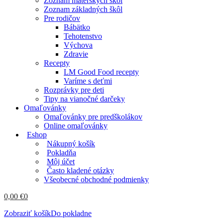
Zoznam materských škôl
Zoznam základných škôl
Pre rodičov
Bábätko
Tehotenstvo
Výchova
Zdravie
Recepty
LM Good Food recepty
Varíme s deťmi
Rozprávky pre deti
Tipy na vianočné darčeky
Omaľovánky
Omaľovánky pre predškolákov
Online omaľovánky
Eshop
Nákupný košík
Pokladňa
Môj účet
Často kladené otázky
Všeobecné obchodné podmienky
0,00
€
0
Zobraziť košík
Do pokladne