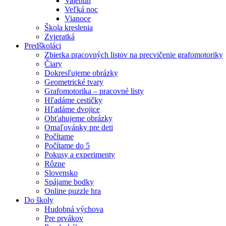
Valentín
Veľká noc
Vianoce
Škola kreslenia
Zvieratká
Predškoláci
Zbierka pracovných listov na precvičenie grafomotoriky
Čiary
Dokresľujeme obrázky
Geometrické tvary
Grafomotorika – pracovné listy
Hľadáme cestičky
Hľadáme dvojice
Obťahujeme obrázky
Omaľovánky pre deti
Počítame
Počítame do 5
Pokusy a experimenty
Rôzne
Slovensko
Spájame bodky
Online puzzle hra
Do školy
Hudobná výchova
Pre prvákov