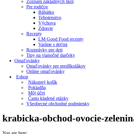
Zoznam základných škôl
Pre rodičov
Bábätko
Tehotenstvo
Výchova
Zdravie
Recepty
LM Good Food recepty
Varíme s deťmi
Rozprávky pre deti
Tipy na vianočné darčeky
Omaľovánky
Omaľovánky pre predškolákov
Online omaľovánky
Eshop
Nákupný košík
Pokladňa
Môj účet
Často kladené otázky
Všeobecné obchodné podmienky
krabicka-obchod-ovocie-zelenin
You are here: