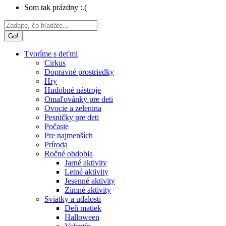
Som tak prázdny :.(
Search:
Tvoríme s deťmi
Cirkus
Dopravné prostriedky
Hry
Hudobné nástroje
Omaľovánky pre deti
Ovocie a zelenina
Pesničky pre deti
Počasie
Pre najmenších
Príroda
Ročné obdobia
Jarné aktivity
Letné aktivity
Jesenné aktivity
Zimné aktivity
Sviatky a udalosti
Deň matiek
Halloween