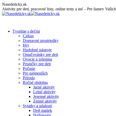
Skip
Nasedeticky.sk
to
Aktivity pre deti, pracovné listy, online testy a iné – Pre úsmev Vašich
content
Tvoríme s deťmi
Cirkus
Dopravné prostriedky
Hry
Hudobné nástroje
Omaľovánky pre deti
Ovocie a zelenina
Pesničky pre deti
Počasie
Pre najmenších
Príroda
Ročné obdobia
Jarné aktivity
Letné aktivity
Jesenné aktivity
Zimné aktivity
Sviatky a udalosti
Deň matiek
Halloween