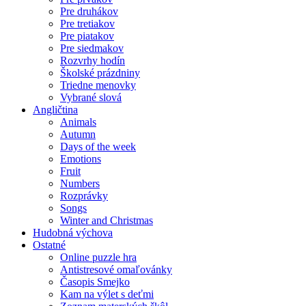
Pre druhákov
Pre tretiakov
Pre piatakov
Pre siedmakov
Rozvrhy hodín
Školské prázdniny
Triedne menovky
Vybrané slová
Angličtina
Animals
Autumn
Days of the week
Emotions
Fruit
Numbers
Rozprávky
Songs
Winter and Christmas
Hudobná výchova
Ostatné
Online puzzle hra
Antistresové omaľovánky
Časopis Smejko
Kam na výlet s deťmi