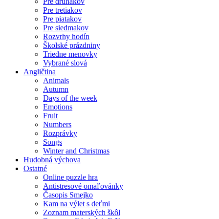
Pre druhákov
Pre tretiakov
Pre piatakov
Pre siedmakov
Rozvrhy hodín
Školské prázdniny
Triedne menovky
Vybrané slová
Angličtina
Animals
Autumn
Days of the week
Emotions
Fruit
Numbers
Rozprávky
Songs
Winter and Christmas
Hudobná výchova
Ostatné
Online puzzle hra
Antistresové omaľovánky
Časopis Smejko
Kam na výlet s deťmi
Zoznam materských škôl