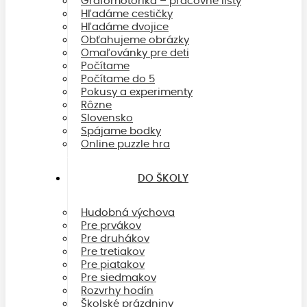
Grafomotorika – pracovné listy
Hľadáme cestičky
Hľadáme dvojice
Obťahujeme obrázky
Omaľovánky pre deti
Počítame
Počítame do 5
Pokusy a experimenty
Rôzne
Slovensko
Spájame bodky
Online puzzle hra
DO ŠKOLY
Hudobná výchova
Pre prvákov
Pre druhákov
Pre tretiakov
Pre piatakov
Pre siedmakov
Rozvrhy hodín
Školské prázdniny