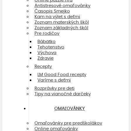
Online puzzle hra
Antistresové omaľovánky
Časopis Smejko
Kam na výlet s deťmi
Zoznam materských škôl
Zoznam základných škôl
Pre rodičov
Bábätko
Tehotenstvo
Výchova
Zdravie
Recepty
LM Good Food recepty
Varíme s deťmi
Rozprávky pre deti
Tipy na vianočné darčeky
OMAĽOVÁNKY
Omaľovánky pre predškolákov
Online omaľovánky