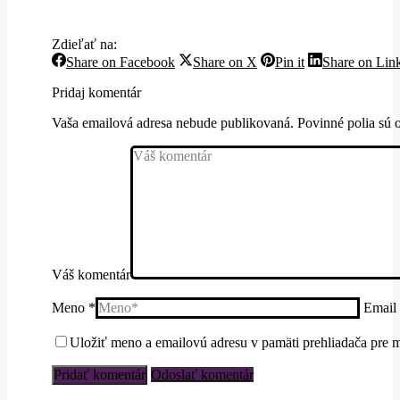
Zdieľať na:
Share
Share
Share
Share on Facebook
Share on X
Pin it
Share on Lin
on
on
on
Facebook
X
Pinterest
Pridaj komentár
Vaša emailová adresa nebude publikovaná. Povinné polia sú
Váš komentár
Meno *
Email
Uložiť meno a emailovú adresu v pamäti prehliadača pre m
Odoslať komentár