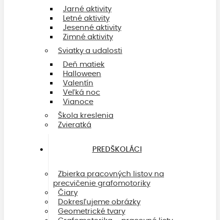
Jarné aktivity
Letné aktivity
Jesenné aktivity
Zimné aktivity
Sviatky a udalosti
Deň matiek
Halloween
Valentín
Veľká noc
Vianoce
Škola kreslenia
Zvieratká
PREDŠKOLÁCI
Zbierka pracovných listov na
precvičenie grafomotoriky
Čiary
Dokresľujeme obrázky
Geometrické tvary