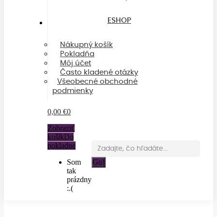
ESHOP
Nákupný košík
Pokladňa
Môj účet
Často kladené otázky
Všeobecné obchodné
podmienky
0,00
€
0
Zobraziť
košík
Do
Search:
pokladne
Som
tak
prázdny
:.(