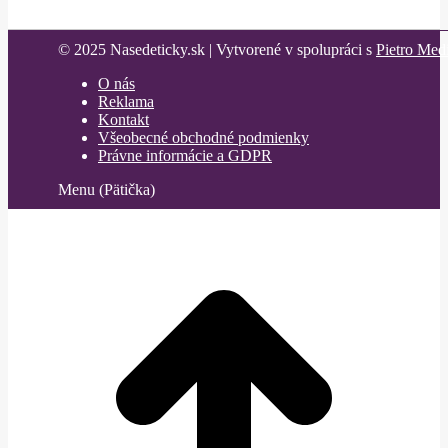
© 2025 Nasedeticky.sk | Vytvorené v spolupráci s
Pietro Med
O nás
Reklama
Kontakt
Všeobecné obchodné podmienky
Právne informácie a GDPR
Menu (Pätička)
t
T