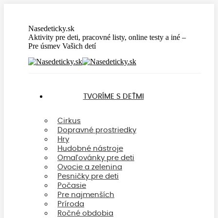
Skip
to
content
Nasedeticky.sk
Aktivity pre deti, pracovné listy, online testy a iné –
Pre úsmev Vašich detí
TVORÍME S DEŤMI
Cirkus
Dopravné prostriedky
Hry
Hudobné nástroje
Omaľovánky pre deti
Ovocie a zelenina
Pesničky pre deti
Počasie
Pre najmenších
Príroda
Ročné obdobia