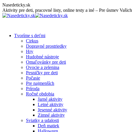
Skip
Nasedeticky.sk
to
Aktivity pre deti, pracovné listy, online testy a iné – Pre úsmev Vašich
content
Tvoríme s deťmi
Cirkus
Dopravné prostriedky
Hry
Hudobné nástroje
Omaľovánky pre deti
Ovocie a zelenina
Pesničky pre deti
Počasie
Pre najmenších
Príroda
Ročné obdobia
Jarné aktivity
Letné aktivity
Jesenné aktivity
Zimné aktivity
Sviatky a udalosti
Deň matiek
Halloween