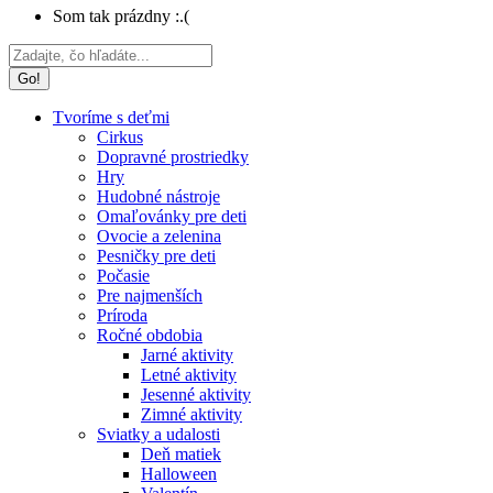
Som tak prázdny :.(
Search:
Tvoríme s deťmi
Cirkus
Dopravné prostriedky
Hry
Hudobné nástroje
Omaľovánky pre deti
Ovocie a zelenina
Pesničky pre deti
Počasie
Pre najmenších
Príroda
Ročné obdobia
Jarné aktivity
Letné aktivity
Jesenné aktivity
Zimné aktivity
Sviatky a udalosti
Deň matiek
Halloween