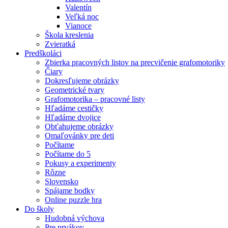
Valentín
Veľká noc
Vianoce
Škola kreslenia
Zvieratká
Predškoláci
Zbierka pracovných listov na precvičenie grafomotoriky
Čiary
Dokresľujeme obrázky
Geometrické tvary
Grafomotorika – pracovné listy
Hľadáme cestičky
Hľadáme dvojice
Obťahujeme obrázky
Omaľovánky pre deti
Počítame
Počítame do 5
Pokusy a experimenty
Rôzne
Slovensko
Spájame bodky
Online puzzle hra
Do školy
Hudobná výchova
Pre prvákov