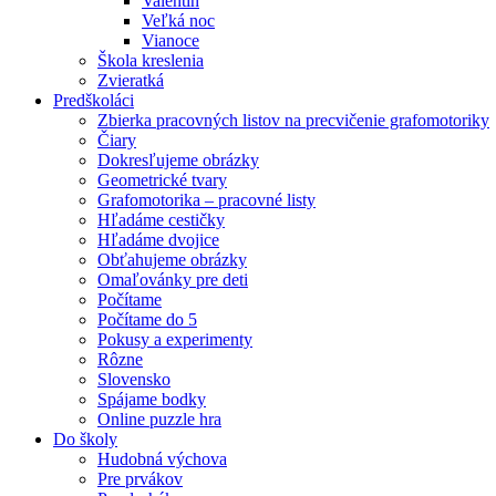
Valentín
Veľká noc
Vianoce
Škola kreslenia
Zvieratká
Predškoláci
Zbierka pracovných listov na precvičenie grafomotoriky
Čiary
Dokresľujeme obrázky
Geometrické tvary
Grafomotorika – pracovné listy
Hľadáme cestičky
Hľadáme dvojice
Obťahujeme obrázky
Omaľovánky pre deti
Počítame
Počítame do 5
Pokusy a experimenty
Rôzne
Slovensko
Spájame bodky
Online puzzle hra
Do školy
Hudobná výchova
Pre prvákov