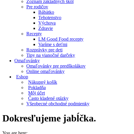
Zoznam základných škôl
Pre rodičov
Bábätko
Tehotenstvo
Výchova
Zdravie
Recepty
LM Good Food recepty
Varíme s deťmi
Rozprávky pre deti
Tipy na vianočné darčeky
Omaľovánky
Omaľovánky pre predškolákov
Online omaľovánky
Eshop
Nákupný košík
Pokladňa
Môj účet
Často kladené otázky
Všeobecné obchodné podmienky
Dokresľujeme jabĺčka.
You are here: