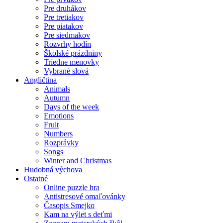
Pre druhákov
Pre tretiakov
Pre piatakov
Pre siedmakov
Rozvrhy hodín
Školské prázdniny
Triedne menovky
Vybrané slová
Angličtina
Animals
Autumn
Days of the week
Emotions
Fruit
Numbers
Rozprávky
Songs
Winter and Christmas
Hudobná výchova
Ostatné
Online puzzle hra
Antistresové omaľovánky
Časopis Smejko
Kam na výlet s deťmi