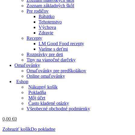
Zoznam materských škôl
Zoznam základných škôl
Pre rodičov
Bábätko
Tehotenstvo
Výchova
Zdravie
Recepty
LM Good Food recepty
Varíme s deťmi
Rozprávky pre deti
Tipy na vianočné darčeky
Omaľovánky
Omaľovánky pre predškolákov
Online omaľovánky
Eshop
Nákupný košík
Pokladňa
Môj účet
Často kladené otázky
Všeobecné obchodné podmienky
0,00
€
0
Zobraziť košík
Do pokladne