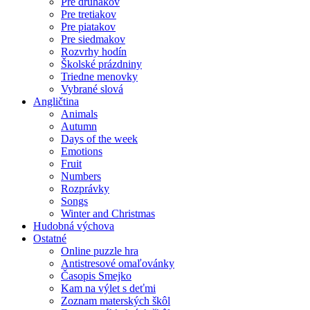
Pre druhákov
Pre tretiakov
Pre piatakov
Pre siedmakov
Rozvrhy hodín
Školské prázdniny
Triedne menovky
Vybrané slová
Angličtina
Animals
Autumn
Days of the week
Emotions
Fruit
Numbers
Rozprávky
Songs
Winter and Christmas
Hudobná výchova
Ostatné
Online puzzle hra
Antistresové omaľovánky
Časopis Smejko
Kam na výlet s deťmi
Zoznam materských škôl