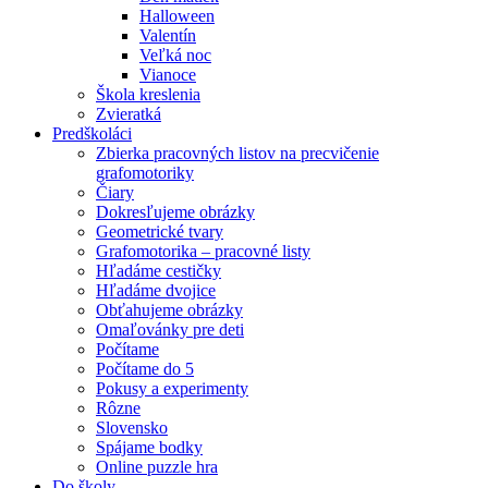
Halloween
Valentín
Veľká noc
Vianoce
Škola kreslenia
Zvieratká
Predškoláci
Zbierka pracovných listov na precvičenie
grafomotoriky
Čiary
Dokresľujeme obrázky
Geometrické tvary
Grafomotorika – pracovné listy
Hľadáme cestičky
Hľadáme dvojice
Obťahujeme obrázky
Omaľovánky pre deti
Počítame
Počítame do 5
Pokusy a experimenty
Rôzne
Slovensko
Spájame bodky
Online puzzle hra
Do školy