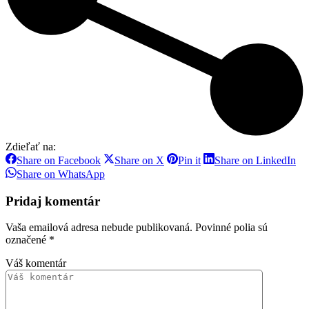
Zdieľať na:
Share
Share
Share
Sh
Share on Facebook
Share on X
Pin it
Share on LinkedIn
on
on
on
on
Share
Share on WhatsApp
Facebook
X
Pinterest
Li
on
WhatsApp
Pridaj komentár
Vaša emailová adresa nebude publikovaná. Povinné polia sú
označené
*
Váš komentár