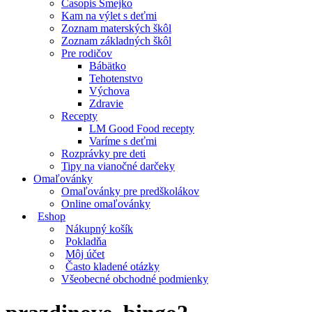
Časopis Smejko
Kam na výlet s deťmi
Zoznam materských škôl
Zoznam základných škôl
Pre rodičov
Bábätko
Tehotenstvo
Výchova
Zdravie
Recepty
LM Good Food recepty
Varíme s deťmi
Rozprávky pre deti
Tipy na vianočné darčeky
Omaľovánky
Omaľovánky pre predškolákov
Online omaľovánky
Eshop
Nákupný košík
Pokladňa
Môj účet
Často kladené otázky
Všeobecné obchodné podmienky