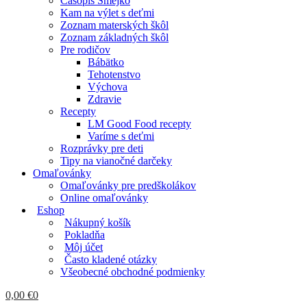
Časopis Smejko
Kam na výlet s deťmi
Zoznam materských škôl
Zoznam základných škôl
Pre rodičov
Bábätko
Tehotenstvo
Výchova
Zdravie
Recepty
LM Good Food recepty
Varíme s deťmi
Rozprávky pre deti
Tipy na vianočné darčeky
Omaľovánky
Omaľovánky pre predškolákov
Online omaľovánky
Eshop
Nákupný košík
Pokladňa
Môj účet
Často kladené otázky
Všeobecné obchodné podmienky
0,00
€
0