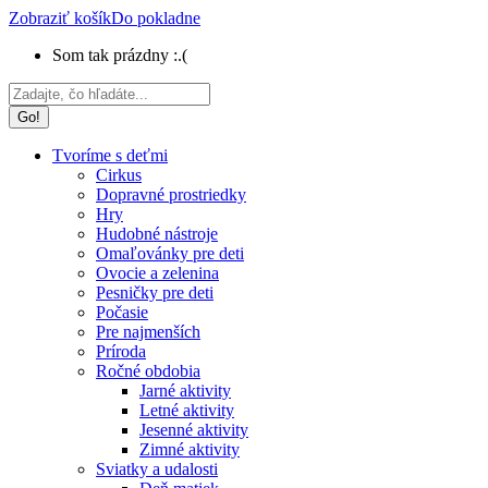
Zobraziť košík
Do pokladne
Som tak prázdny :.(
Search:
Tvoríme s deťmi
Cirkus
Dopravné prostriedky
Hry
Hudobné nástroje
Omaľovánky pre deti
Ovocie a zelenina
Pesničky pre deti
Počasie
Pre najmenších
Príroda
Ročné obdobia
Jarné aktivity
Letné aktivity
Jesenné aktivity
Zimné aktivity
Sviatky a udalosti