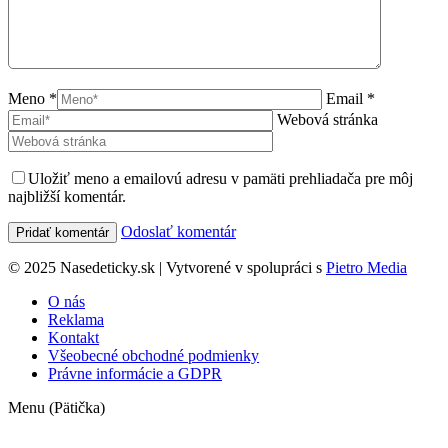
Meno *
Email *
Webová stránka
Uložiť meno a emailovú adresu v pamäti prehliadača pre môj
najbližší komentár.
Odoslať komentár
© 2025 Nasedeticky.sk | Vytvorené v spolupráci s
Pietro Media
O nás
Reklama
Kontakt
Všeobecné obchodné podmienky
Právne informácie a GDPR
Menu (Pätička)
t