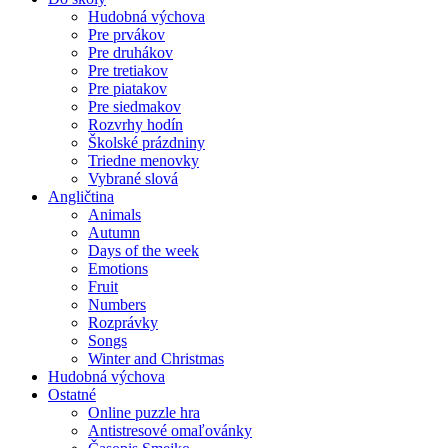
Hudobná výchova
Pre prvákov
Pre druhákov
Pre tretiakov
Pre piatakov
Pre siedmakov
Rozvrhy hodín
Školské prázdniny
Triedne menovky
Vybrané slová
Angličtina
Animals
Autumn
Days of the week
Emotions
Fruit
Numbers
Rozprávky
Songs
Winter and Christmas
Hudobná výchova
Ostatné
Online puzzle hra
Antistresové omaľovánky