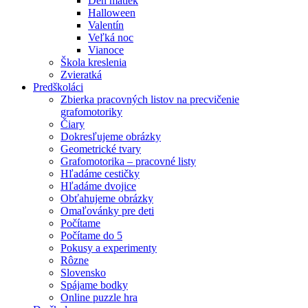
Deň matiek
Halloween
Valentín
Veľká noc
Vianoce
Škola kreslenia
Zvieratká
Predškoláci
Zbierka pracovných listov na precvičenie
grafomotoriky
Čiary
Dokresľujeme obrázky
Geometrické tvary
Grafomotorika – pracovné listy
Hľadáme cestičky
Hľadáme dvojice
Obťahujeme obrázky
Omaľovánky pre deti
Počítame
Počítame do 5
Pokusy a experimenty
Rôzne
Slovensko
Spájame bodky
Online puzzle hra