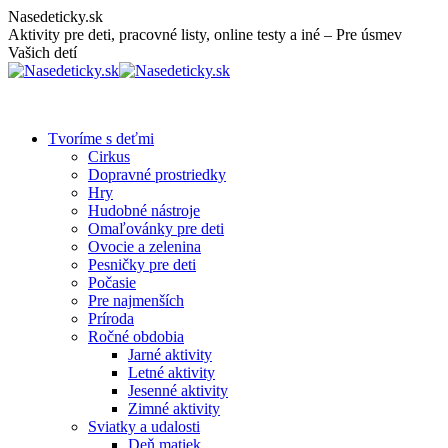
Skip
Nasedeticky.sk
to
Aktivity pre deti, pracovné listy, online testy a iné – Pre úsmev
content
Vašich detí
Tvoríme s deťmi
Cirkus
Dopravné prostriedky
Hry
Hudobné nástroje
Omaľovánky pre deti
Ovocie a zelenina
Pesničky pre deti
Počasie
Pre najmenších
Príroda
Ročné obdobia
Jarné aktivity
Letné aktivity
Jesenné aktivity
Zimné aktivity
Sviatky a udalosti
Deň matiek