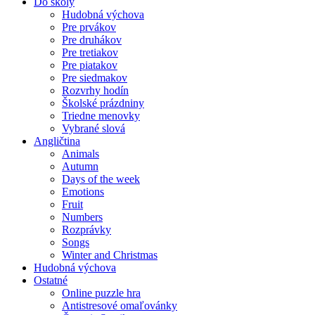
Do školy
Hudobná výchova
Pre prvákov
Pre druhákov
Pre tretiakov
Pre piatakov
Pre siedmakov
Rozvrhy hodín
Školské prázdniny
Triedne menovky
Vybrané slová
Angličtina
Animals
Autumn
Days of the week
Emotions
Fruit
Numbers
Rozprávky
Songs
Winter and Christmas
Hudobná výchova
Ostatné
Online puzzle hra
Antistresové omaľovánky