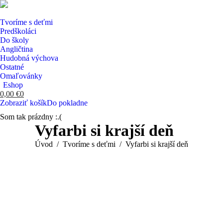
Tvoríme s deťmi
Predškoláci
Do školy
Angličtina
Hudobná výchova
Ostatné
Omaľovánky
Eshop
0,00
€
0
Zobraziť košík
Do pokladne
Som tak prázdny :.(
Search:
Vyfarbi si krajší deň
You are here:
Úvod
Tvoríme s deťmi
Vyfarbi si krajší deň