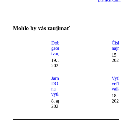
Mohlo by vás zaujímať
Dobble –
Čísla pre
geometrické
najmenšíc
tvary
15. apríla
19. apríla
2021
2021
Jarné
Vyfarbuje
DOBBLE
veľkonočn
na
vajíčka
vytlačenie
18. marca
8. apríla
2021
2021