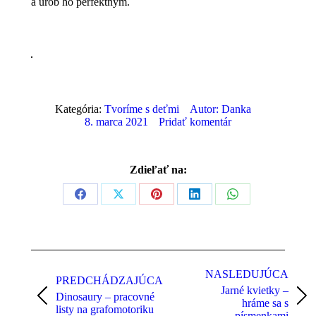
a urob ho perfektným.
Kategória:
Tvoríme s deťmi
Autor:
Danka
8. marca 2021
Pridať komentár
Zdieľať na:
Share
Share
Share
Share
Share
on
on
on
on
on
Facebook
X
Pinterest
LinkedIn
WhatsApp
Post
navigation
NASLEDUJÚCA
PREDCHÁDZAJÚCA
Jarné kvietky –
Dinosaury – pracovné
Previous
Next
hráme sa s
listy na grafomotoriku
post:
post:
písmenkami