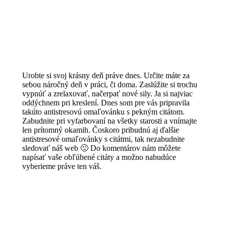
Urobte si svoj krásny deň práve dnes. Určite máte za
sebou náročný deň v práci, či doma. Zaslúžite si trochu
vypnúť a zrelaxovať, načerpať nové sily. Ja si najviac
oddýchnem pri kreslení. Dnes som pre vás pripravila
takúto antistresovú omaľovánku s pekným citátom.
Zabudnite pri vyfarbovaní na všetky starosti a vnímajte
len prítomný okamih. Čoskoro pribudnú aj ďalšie
antistresové omaľovánky s citátmi, tak nezabudnite
sledovať náš web 🙂 Do komentárov nám môžete
napísať vaše obľúbené citáty a možno nabudúce
vyberieme práve ten váš.