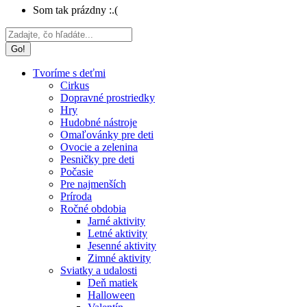
Som tak prázdny :.(
Search:
Tvoríme s deťmi
Cirkus
Dopravné prostriedky
Hry
Hudobné nástroje
Omaľovánky pre deti
Ovocie a zelenina
Pesničky pre deti
Počasie
Pre najmenších
Príroda
Ročné obdobia
Jarné aktivity
Letné aktivity
Jesenné aktivity
Zimné aktivity
Sviatky a udalosti
Deň matiek
Halloween