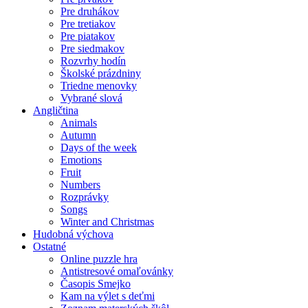
Pre druhákov
Pre tretiakov
Pre piatakov
Pre siedmakov
Rozvrhy hodín
Školské prázdniny
Triedne menovky
Vybrané slová
Angličtina
Animals
Autumn
Days of the week
Emotions
Fruit
Numbers
Rozprávky
Songs
Winter and Christmas
Hudobná výchova
Ostatné
Online puzzle hra
Antistresové omaľovánky
Časopis Smejko
Kam na výlet s deťmi