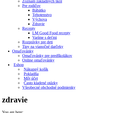
Zoznam základných škôl
Pre rodičov
Bábätko
Tehotenstvo
Výchova
Zdravie
Recepty
LM Good Food recepty
Varíme s deťmi
Rozprávky pre deti
Tipy na vianočné darčeky
Omaľovánky
Omaľovánky pre predškolákov
Online omaľovánky
Eshop
Nákupný košík
Pokladňa
Môj účet
Často kladené otázky
Všeobecné obchodné podmienky
zdravie
You are here: