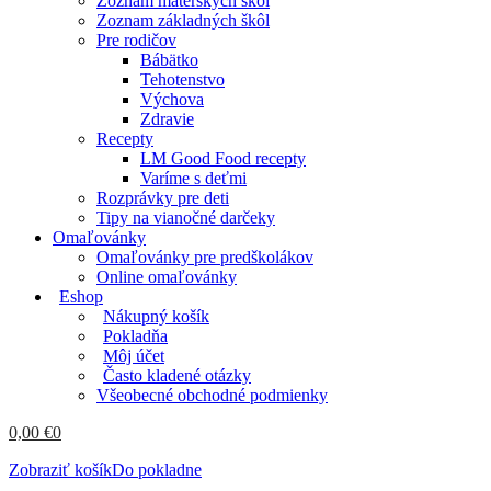
Zoznam materských škôl
Zoznam základných škôl
Pre rodičov
Bábätko
Tehotenstvo
Výchova
Zdravie
Recepty
LM Good Food recepty
Varíme s deťmi
Rozprávky pre deti
Tipy na vianočné darčeky
Omaľovánky
Omaľovánky pre predškolákov
Online omaľovánky
Eshop
Nákupný košík
Pokladňa
Môj účet
Často kladené otázky
Všeobecné obchodné podmienky
0,00
€
0
Zobraziť košík
Do pokladne