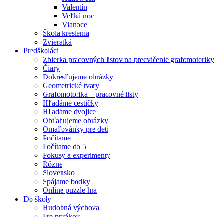
Valentín
Veľká noc
Vianoce
Škola kreslenia
Zvieratká
Predškoláci
Zbierka pracovných listov na precvičenie grafomotoriky
Čiary
Dokresľujeme obrázky
Geometrické tvary
Grafomotorika – pracovné listy
Hľadáme cestičky
Hľadáme dvojice
Obťahujeme obrázky
Omaľovánky pre deti
Počítame
Počítame do 5
Pokusy a experimenty
Rôzne
Slovensko
Spájame bodky
Online puzzle hra
Do školy
Hudobná výchova
Pre prvákov