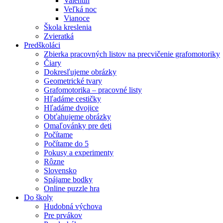
Valentín
Veľká noc
Vianoce
Škola kreslenia
Zvieratká
Predškoláci
Zbierka pracovných listov na precvičenie grafomotoriky
Čiary
Dokresľujeme obrázky
Geometrické tvary
Grafomotorika – pracovné listy
Hľadáme cestičky
Hľadáme dvojice
Obťahujeme obrázky
Omaľovánky pre deti
Počítame
Počítame do 5
Pokusy a experimenty
Rôzne
Slovensko
Spájame bodky
Online puzzle hra
Do školy
Hudobná výchova
Pre prvákov