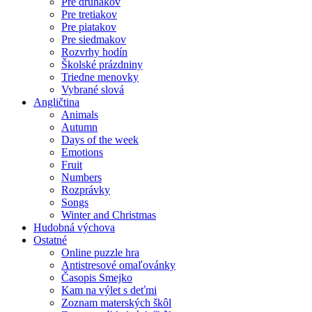
Pre druhákov
Pre tretiakov
Pre piatakov
Pre siedmakov
Rozvrhy hodín
Školské prázdniny
Triedne menovky
Vybrané slová
Angličtina
Animals
Autumn
Days of the week
Emotions
Fruit
Numbers
Rozprávky
Songs
Winter and Christmas
Hudobná výchova
Ostatné
Online puzzle hra
Antistresové omaľovánky
Časopis Smejko
Kam na výlet s deťmi
Zoznam materských škôl