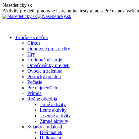
Skip
Nasedeticky.sk
to
Aktivity pre deti, pracovné listy, online testy a iné – Pre úsmev Vašich
content
Tvoríme s deťmi
Cirkus
Dopravné prostriedky
Hry
Hudobné nástroje
Omaľovánky pre deti
Ovocie a zelenina
Pesničky pre deti
Počasie
Pre najmenších
Príroda
Ročné obdobia
Jarné aktivity
Letné aktivity
Jesenné aktivity
Zimné aktivity
Sviatky a udalosti
Deň matiek
Halloween