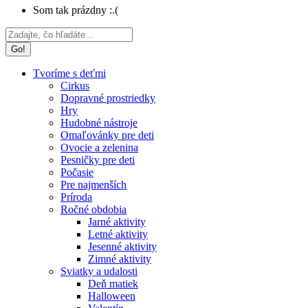
Som tak prázdny :.(
Search:
Tvoríme s deťmi
Cirkus
Dopravné prostriedky
Hry
Hudobné nástroje
Omaľovánky pre deti
Ovocie a zelenina
Pesničky pre deti
Počasie
Pre najmenších
Príroda
Ročné obdobia
Jarné aktivity
Letné aktivity
Jesenné aktivity
Zimné aktivity
Sviatky a udalosti
Deň matiek
Halloween