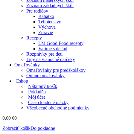
Zoznam materských škôl
Zoznam základných škôl
Pre rodičov
Bábätko
Tehotenstvo
Výchova
Zdravie
Recepty
LM Good Food recepty
Varíme s deťmi
Rozprávky pre deti
Tipy na vianočné darčeky
Omaľovánky
Omaľovánky pre predškolákov
Online omaľovánky
Eshop
Nákupný košík
Pokladňa
Môj účet
Často kladené otázky
Všeobecné obchodné podmienky
0,00
€
0
Zobraziť košík
Do pokladne