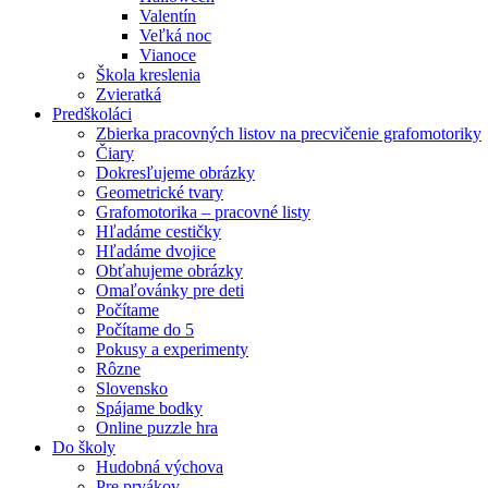
Valentín
Veľká noc
Vianoce
Škola kreslenia
Zvieratká
Predškoláci
Zbierka pracovných listov na precvičenie grafomotoriky
Čiary
Dokresľujeme obrázky
Geometrické tvary
Grafomotorika – pracovné listy
Hľadáme cestičky
Hľadáme dvojice
Obťahujeme obrázky
Omaľovánky pre deti
Počítame
Počítame do 5
Pokusy a experimenty
Rôzne
Slovensko
Spájame bodky
Online puzzle hra
Do školy
Hudobná výchova
Pre prvákov