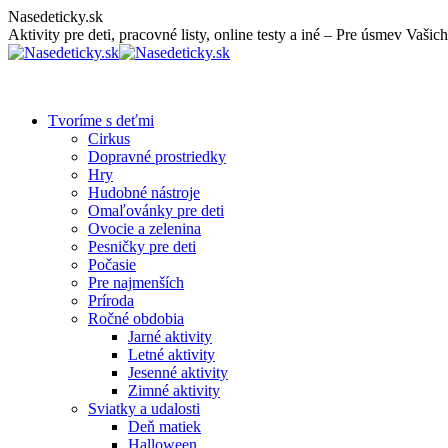
Skip
Nasedeticky.sk
to
Aktivity pre deti, pracovné listy, online testy a iné – Pre úsmev Vašich
content
Tvoríme s deťmi
Cirkus
Dopravné prostriedky
Hry
Hudobné nástroje
Omaľovánky pre deti
Ovocie a zelenina
Pesničky pre deti
Počasie
Pre najmenších
Príroda
Ročné obdobia
Jarné aktivity
Letné aktivity
Jesenné aktivity
Zimné aktivity
Sviatky a udalosti
Deň matiek
Halloween