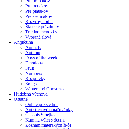
Pre druhákov
Pre tretiakov
Pre piatakov
Pre siedmakov
Rozvrhy hodín
Školské prázdniny
Triedne menovky
Vybrané slová
Angličtina
Animals
Autumn
Days of the week
Emotions
Fruit
Numbers
Rozprávky
Songs
Winter and Christmas
Hudobná výchova
Ostatné
Online puzzle hra
Antistresové omaľovánky
Časopis Smejko
Kam na výlet s deťmi
Zoznam materských škôl