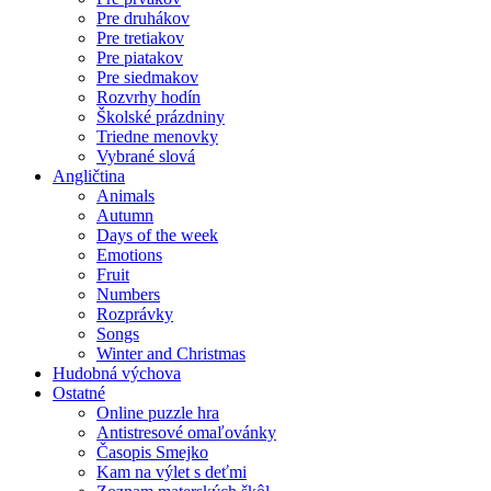
Pre druhákov
Pre tretiakov
Pre piatakov
Pre siedmakov
Rozvrhy hodín
Školské prázdniny
Triedne menovky
Vybrané slová
Angličtina
Animals
Autumn
Days of the week
Emotions
Fruit
Numbers
Rozprávky
Songs
Winter and Christmas
Hudobná výchova
Ostatné
Online puzzle hra
Antistresové omaľovánky
Časopis Smejko
Kam na výlet s deťmi