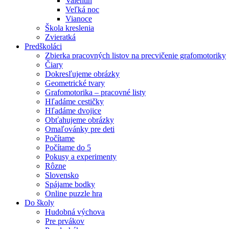
Valentín
Veľká noc
Vianoce
Škola kreslenia
Zvieratká
Predškoláci
Zbierka pracovných listov na precvičenie grafomotoriky
Čiary
Dokresľujeme obrázky
Geometrické tvary
Grafomotorika – pracovné listy
Hľadáme cestičky
Hľadáme dvojice
Obťahujeme obrázky
Omaľovánky pre deti
Počítame
Počítame do 5
Pokusy a experimenty
Rôzne
Slovensko
Spájame bodky
Online puzzle hra
Do školy
Hudobná výchova
Pre prvákov