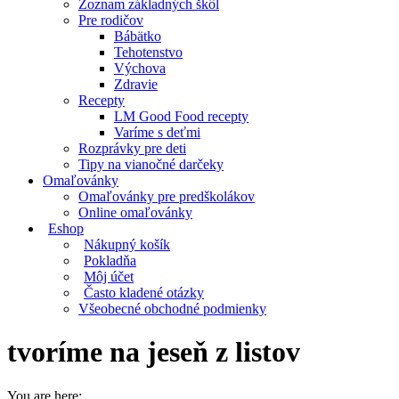
Zoznam základných škôl
Pre rodičov
Bábätko
Tehotenstvo
Výchova
Zdravie
Recepty
LM Good Food recepty
Varíme s deťmi
Rozprávky pre deti
Tipy na vianočné darčeky
Omaľovánky
Omaľovánky pre predškolákov
Online omaľovánky
Eshop
Nákupný košík
Pokladňa
Môj účet
Často kladené otázky
Všeobecné obchodné podmienky
tvoríme na jeseň z listov
You are here: