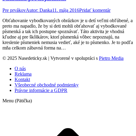
Pre prvákov
Autor:
Danka
11. mája 2016
Pridať komentár
Obťahovanie vybodkovaných obrázkov je u detí veľmi obľúbené, a
preto ma napadlo, že by si deti mohli obťahovať aj vybodkované
písmenká a tak ich postupne spoznávať. Táto aktivita je vhodná
kľudne aj pre škôlkárov, ktorí písmenká vôbec nepoznajú, na
kreslenie písmeniek nemusia vedieť, aké je to písmenko. Je to podľa
mňa celkom zábavná forma na…
© 2025 Nasedeticky.sk | Vytvorené v spolupráci s
Pietro Media
O nás
Reklama
Kontakt
Všeobecné obchodné podmienky
Právne informácie a GDPR
Menu (Pätička)