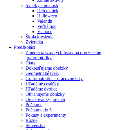
Zimné aktivity
Sviatky a udalosti
Deň matiek
Halloween
Valentín
Veľká noc
Vianoce
Škola kreslenia
Zvieratká
Predškoláci
Zbierka pracovných listov na precvičenie
grafomotoriky
Čiary
Dokresľujeme obrázky
Geometrické tvary
Grafomotorika – pracovné listy
Hľadáme cestičky
Hľadáme dvojice
Obťahujeme obrázky
Omaľovánky pre deti
Počítame
Počítame do 5
Pokusy a experimenty
Rôzne
Slovensko