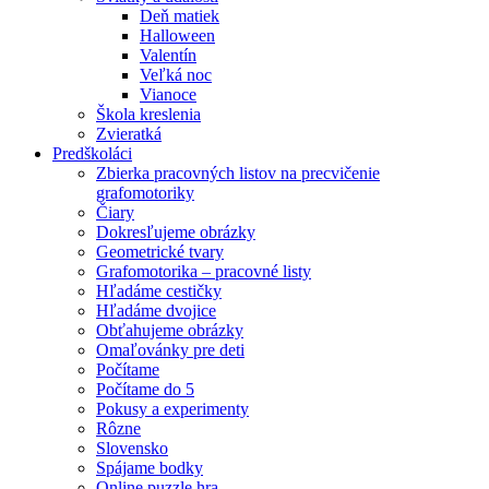
Deň matiek
Halloween
Valentín
Veľká noc
Vianoce
Škola kreslenia
Zvieratká
Predškoláci
Zbierka pracovných listov na precvičenie
grafomotoriky
Čiary
Dokresľujeme obrázky
Geometrické tvary
Grafomotorika – pracovné listy
Hľadáme cestičky
Hľadáme dvojice
Obťahujeme obrázky
Omaľovánky pre deti
Počítame
Počítame do 5
Pokusy a experimenty
Rôzne
Slovensko
Spájame bodky
Online puzzle hra