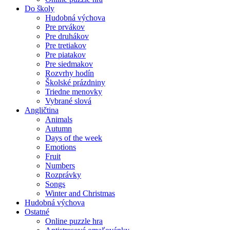
Do školy
Hudobná výchova
Pre prvákov
Pre druhákov
Pre tretiakov
Pre piatakov
Pre siedmakov
Rozvrhy hodín
Školské prázdniny
Triedne menovky
Vybrané slová
Angličtina
Animals
Autumn
Days of the week
Emotions
Fruit
Numbers
Rozprávky
Songs
Winter and Christmas
Hudobná výchova
Ostatné
Online puzzle hra