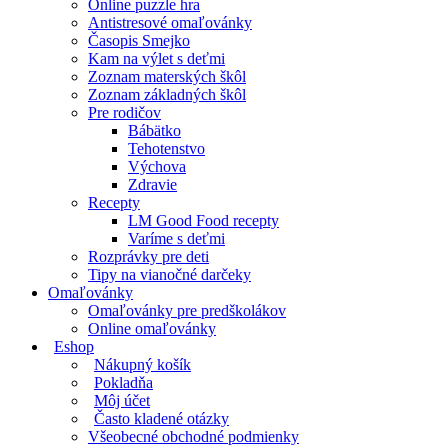
Online puzzle hra
Antistresové omaľovánky
Časopis Smejko
Kam na výlet s deťmi
Zoznam materských škôl
Zoznam základných škôl
Pre rodičov
Bábätko
Tehotenstvo
Výchova
Zdravie
Recepty
LM Good Food recepty
Varíme s deťmi
Rozprávky pre deti
Tipy na vianočné darčeky
Omaľovánky
Omaľovánky pre predškolákov
Online omaľovánky
Eshop
Nákupný košík
Pokladňa
Môj účet
Často kladené otázky
Všeobecné obchodné podmienky