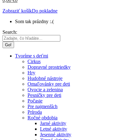
0,00
€
0
Zobraziť košík
Do pokladne
Som tak prázdny :.(
Search:
Tvoríme s deťmi
Cirkus
Dopravné prostriedky
Hry
Hudobné nástroje
Omaľovánky pre deti
Ovocie a zelenina
Pesničky pre deti
Počasie
Pre najmenších
Príroda
Ročné obdobia
Jarné aktivity
Letné aktivity
Jesenné aktivity