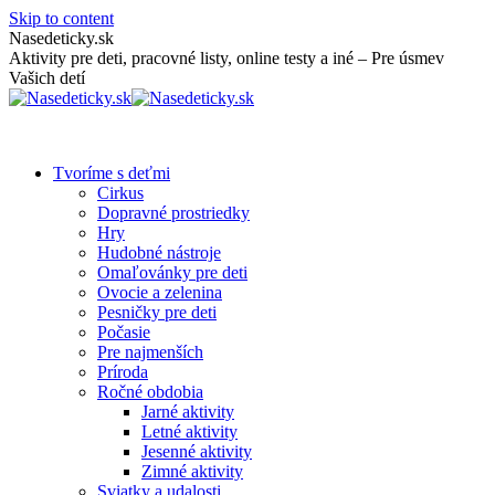
Skip to content
Nasedeticky.sk
Aktivity pre deti, pracovné listy, online testy a iné – Pre úsmev
Vašich detí
Tvoríme s deťmi
Cirkus
Dopravné prostriedky
Hry
Hudobné nástroje
Omaľovánky pre deti
Ovocie a zelenina
Pesničky pre deti
Počasie
Pre najmenších
Príroda
Ročné obdobia
Jarné aktivity
Letné aktivity
Jesenné aktivity
Zimné aktivity
Sviatky a udalosti