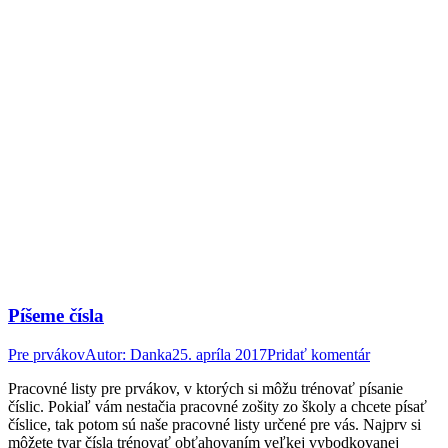
Píšeme čísla
Pre prvákov
Autor:
Danka
25. apríla 2017
Pridať komentár
Pracovné listy pre prvákov, v ktorých si môžu trénovať písanie
číslic. Pokiaľ vám nestačia pracovné zošity zo školy a chcete písať
číslice, tak potom sú naše pracovné listy určené pre vás. Najprv si
môžete tvar čísla trénovať obťahovaním veľkej vybodkovanej