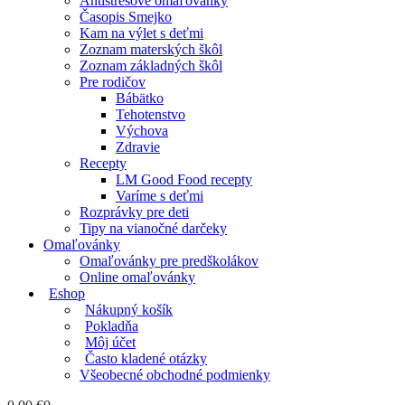
Antistresové omaľovánky
Časopis Smejko
Kam na výlet s deťmi
Zoznam materských škôl
Zoznam základných škôl
Pre rodičov
Bábätko
Tehotenstvo
Výchova
Zdravie
Recepty
LM Good Food recepty
Varíme s deťmi
Rozprávky pre deti
Tipy na vianočné darčeky
Omaľovánky
Omaľovánky pre predškolákov
Online omaľovánky
Eshop
Nákupný košík
Pokladňa
Môj účet
Často kladené otázky
Všeobecné obchodné podmienky