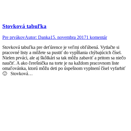
Stovková tabuľka
Pre prvákov
Autor:
Danka
15. novembra 2017
1 komentár
Stovková tabuľka pre deťúrence je veľmi obľúbená. Vytlačte si
pracovné listy a môžete sa pustiť do vypĺňania chýbajúcich čísel.
Nielen prváci, ale aj škôlkári sa tak môžu zabaviť a pritom sa niečo
naučiť. A ako čerešnička na torte je na každom pracovnom liste
omaľovánka, ktorú môžu deti po úspešnom vyplnení čísel vyfarbiť
🙂 Stovková…