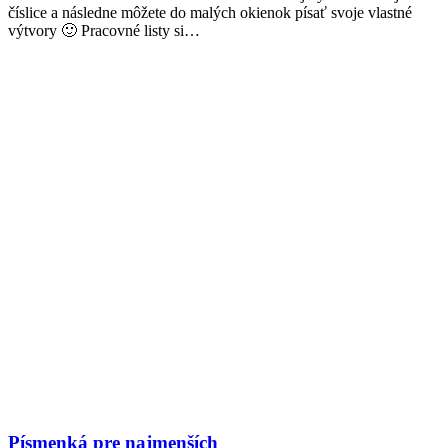
číslice a následne môžete do malých okienok písať svoje vlastné
výtvory 🙂 Pracovné listy si…
Písmenká pre najmenších