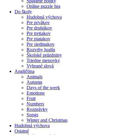
Spájame bodky
Online puzzle hra
Do školy
Hudobná výchova
Pre prvákov
Pre druhákov
Pre tretiakov
Pre piatakov
Pre siedmakov
Rozvrhy hodín
Školské prázdniny
Triedne menovky
Vybrané slová
Angličtina
Animals
Autumn
Days of the week
Emotions
Fruit
Numbers
Rozprávky
Songs
Winter and Christmas
Hudobná výchova
Ostatné