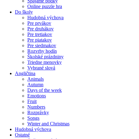
Spájame bodky
Online puzzle hra
Do školy
Hudobná výchova
Pre prvákov
Pre druhákov
Pre tretiakov
Pre piatakov
Pre siedmakov
Rozvrhy hodín
Školské prázdniny
Triedne menovky
Vybrané slová
Angličtina
Animals
Autumn
Days of the week
Emotions
Fruit
Numbers
Rozprávky
Songs
Winter and Christmas
Hudobná výchova
Ostatné