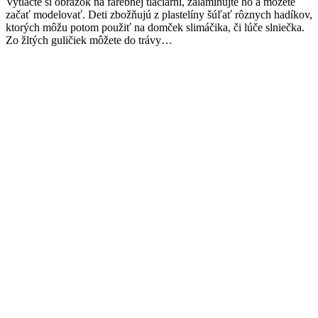
Vytlačte si obrázok na farebnej tlačiarni, zalaminujte ho a môžete
začať modelovať. Deti zbožňujú z plastelíny šúľať rôznych hadíkov,
ktorých môžu potom použiť na domček slimáčika, či lúče slniečka.
Zo žltých guličiek môžete do trávy…