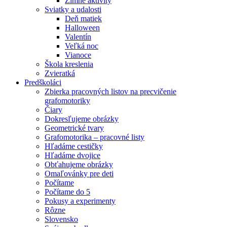
Zimné aktivity
Sviatky a udalosti
Deň matiek
Halloween
Valentín
Veľká noc
Vianoce
Škola kreslenia
Zvieratká
Predškoláci
Zbierka pracovných listov na precvičenie
grafomotoriky
Čiary
Dokresľujeme obrázky
Geometrické tvary
Grafomotorika – pracovné listy
Hľadáme cestičky
Hľadáme dvojice
Obťahujeme obrázky
Omaľovánky pre deti
Počítame
Počítame do 5
Pokusy a experimenty
Rôzne
Slovensko