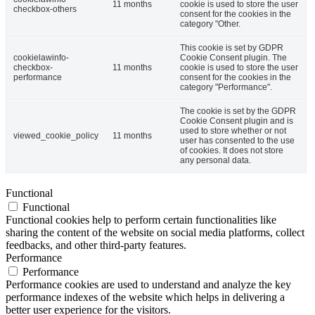
11 months
cookie is used to store the user
checkbox-others
consent for the cookies in the
category "Other.
This cookie is set by GDPR
cookielawinfo-
Cookie Consent plugin. The
checkbox-
11 months
cookie is used to store the user
performance
consent for the cookies in the
category "Performance".
The cookie is set by the GDPR
Cookie Consent plugin and is
used to store whether or not
viewed_cookie_policy
11 months
user has consented to the use
of cookies. It does not store
any personal data.
Functional
Functional
Functional cookies help to perform certain functionalities like
sharing the content of the website on social media platforms, collect
feedbacks, and other third-party features.
Performance
Performance
Performance cookies are used to understand and analyze the key
performance indexes of the website which helps in delivering a
better user experience for the visitors.