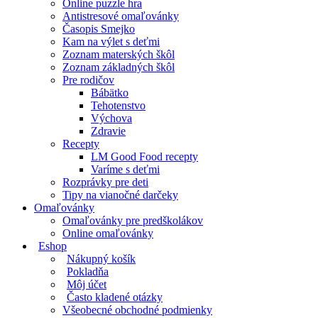
Online puzzle hra
Antistresové omaľovánky
Časopis Smejko
Kam na výlet s deťmi
Zoznam materských škôl
Zoznam základných škôl
Pre rodičov
Bábätko
Tehotenstvo
Výchova
Zdravie
Recepty
LM Good Food recepty
Varíme s deťmi
Rozprávky pre deti
Tipy na vianočné darčeky
Omaľovánky
Omaľovánky pre predškolákov
Online omaľovánky
Eshop
Nákupný košík
Pokladňa
Môj účet
Často kladené otázky
Všeobecné obchodné podmienky