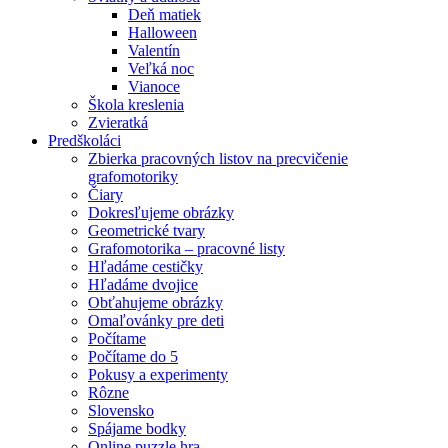
Deň matiek
Halloween
Valentín
Veľká noc
Vianoce
Škola kreslenia
Zvieratká
Predškoláci
Zbierka pracovných listov na precvičenie
grafomotoriky
Čiary
Dokresľujeme obrázky
Geometrické tvary
Grafomotorika – pracovné listy
Hľadáme cestičky
Hľadáme dvojice
Obťahujeme obrázky
Omaľovánky pre deti
Počítame
Počítame do 5
Pokusy a experimenty
Rôzne
Slovensko
Spájame bodky
Online puzzle hra