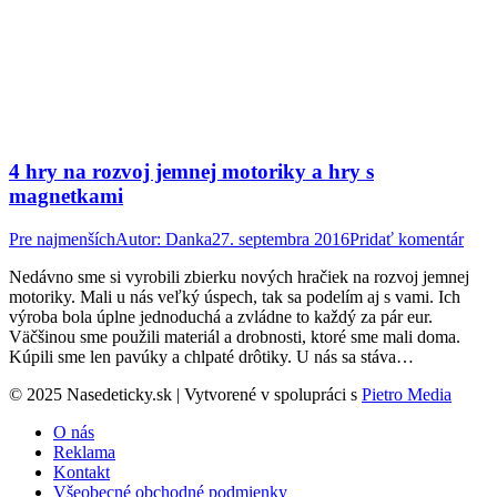
4 hry na rozvoj jemnej motoriky a hry s
magnetkami
Pre najmenších
Autor:
Danka
27. septembra 2016
Pridať komentár
Nedávno sme si vyrobili zbierku nových hračiek na rozvoj jemnej
motoriky. Mali u nás veľký úspech, tak sa podelím aj s vami. Ich
výroba bola úplne jednoduchá a zvládne to každý za pár eur.
Väčšinou sme použili materiál a drobnosti, ktoré sme mali doma.
Kúpili sme len pavúky a chlpaté drôtiky. U nás sa stáva…
© 2025 Nasedeticky.sk | Vytvorené v spolupráci s
Pietro Media
O nás
Reklama
Kontakt
Všeobecné obchodné podmienky