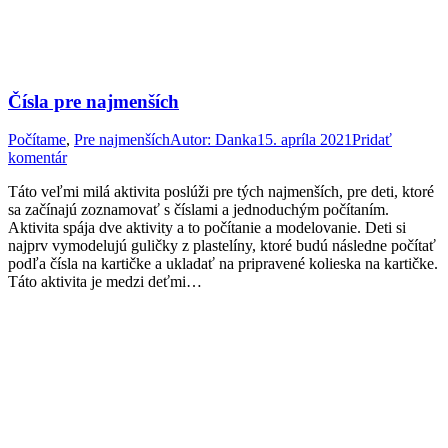
Čísla pre najmenších
Počítame
,
Pre najmenších
Autor:
Danka
15. apríla 2021
Pridať
komentár
Táto veľmi milá aktivita poslúži pre tých najmenších, pre deti, ktoré
sa začínajú zoznamovať s číslami a jednoduchým počítaním.
Aktivita spája dve aktivity a to počítanie a modelovanie. Deti si
najprv vymodelujú guličky z plastelíny, ktoré budú následne počítať
podľa čísla na kartičke a ukladať na pripravené kolieska na kartičke.
Táto aktivita je medzi deťmi…