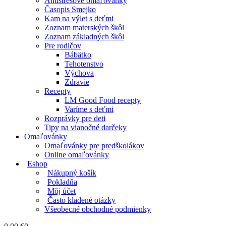
Antistresové omaľovánky
Časopis Smejko
Kam na výlet s deťmi
Zoznam materských škôl
Zoznam základných škôl
Pre rodičov
Bábätko
Tehotenstvo
Výchova
Zdravie
Recepty
LM Good Food recepty
Varíme s deťmi
Rozprávky pre deti
Tipy na vianočné darčeky
Omaľovánky
Omaľovánky pre predškolákov
Online omaľovánky
Eshop
Nákupný košík
Pokladňa
Môj účet
Často kladené otázky
Všeobecné obchodné podmienky