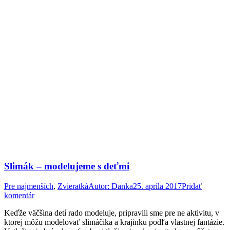
Slimák – modelujeme s deťmi
Pre najmenších
,
Zvieratká
Autor:
Danka
25. apríla 2017
Pridať
komentár
Keďže väčšina detí rado modeluje, pripravili sme pre ne aktivitu, v
ktorej môžu modelovať slimáčika a krajinku podľa vlastnej fantázie.