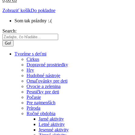
0,00
€
0
Zobraziť košík
Do pokladne
Som tak prázdny :.(
Search:
Tvoríme s deťmi
Cirkus
Dopravné prostriedky
Hry
Hudobné nástroje
Omaľovánky pre deti
Ovocie a zelenina
Pesničky pre deti
Počasie
Pre najmenších
Príroda
Ročné obdobia
Jarné aktivity
Letné aktivity
Jesenné aktivity