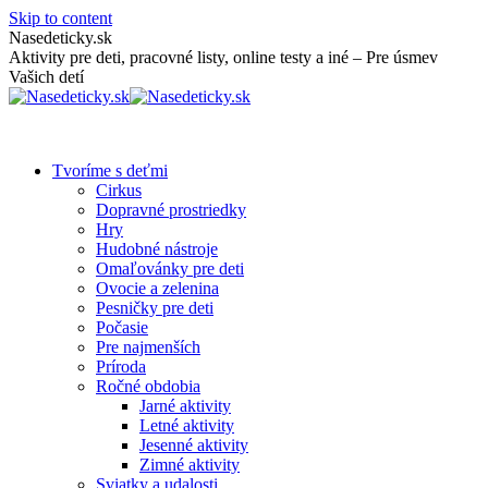
Skip to content
Nasedeticky.sk
Aktivity pre deti, pracovné listy, online testy a iné – Pre úsmev
Vašich detí
Tvoríme s deťmi
Cirkus
Dopravné prostriedky
Hry
Hudobné nástroje
Omaľovánky pre deti
Ovocie a zelenina
Pesničky pre deti
Počasie
Pre najmenších
Príroda
Ročné obdobia
Jarné aktivity
Letné aktivity
Jesenné aktivity
Zimné aktivity
Sviatky a udalosti