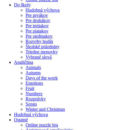
Do školy
Hudobná výchova
Pre prvákov
Pre druhákov
Pre tretiakov
Pre piatakov
Pre siedmakov
Rozvrhy hodín
Školské prázdniny
Triedne menovky
Vybrané slová
Angličtina
Animals
Autumn
Days of the week
Emotions
Fruit
Numbers
Rozprávky
Songs
Winter and Christmas
Hudobná výchova
Ostatné
Online puzzle hra