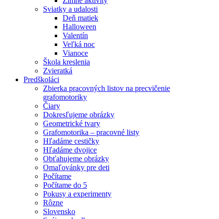
Zimné aktivity
Sviatky a udalosti
Deň matiek
Halloween
Valentín
Veľká noc
Vianoce
Škola kreslenia
Zvieratká
Predškoláci
Zbierka pracovných listov na precvičenie
grafomotoriky
Čiary
Dokresľujeme obrázky
Geometrické tvary
Grafomotorika – pracovné listy
Hľadáme cestičky
Hľadáme dvojice
Obťahujeme obrázky
Omaľovánky pre deti
Počítame
Počítame do 5
Pokusy a experimenty
Rôzne
Slovensko