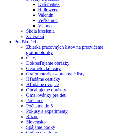
Deň matiek
Halloween
Valentín
Veľká noc
Vianoce
Škola kreslenia
Zvieratká
Predškoláci
Zbierka pracovných listov na precvičenie
grafomotoriky
Čiary
Dokresľujeme obrázky
Geometrické tvary
Grafomotorika – pracovné listy
Hľadáme cestičky
Hľadáme dvojice
Obťahujeme obrázky
Omaľovánky pre deti
Počítame
Počítame do 5
Pokusy a experimenty
Rôzne
Slovensko
Spájame bodky
Online puzzle hra