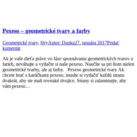
Pexeso – geometrické tvary a farby
Geometrické tvary
,
Hry
Autor:
Danka
27. januára 2017
Pridať
komentár
Ak je vaše dieťa práve vo fáze spoznávania geometrických tvarov a
farieb, neváhajte a vytlačte si naše pexeso. Naučíte sa pri ňom nielen
geometrické tvarby, ale aj farby. Pexeso geometrické tvary Ak
chcete hrať s kartičkami pexeso, musíte si vytlačiť každú stranu
dvakrát, aby ste mali rovnaké dvojice. Strany si zalaminujte, aby
vám pexeso…