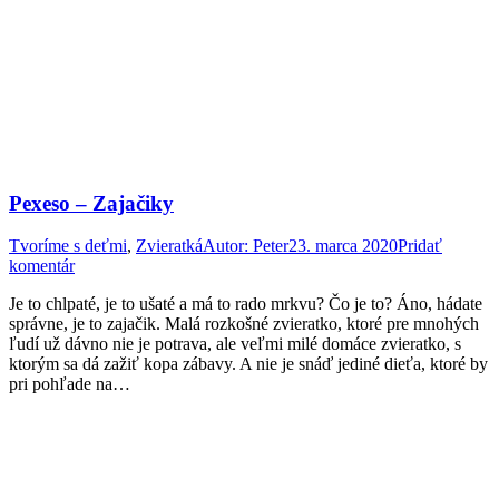
Pexeso – Zajačiky
Tvoríme s deťmi
,
Zvieratká
Autor:
Peter
23. marca 2020
Pridať
komentár
Je to chlpaté, je to ušaté a má to rado mrkvu? Čo je to? Áno, hádate
správne, je to zajačik. Malá rozkošné zvieratko, ktoré pre mnohých
ľudí už dávno nie je potrava, ale veľmi milé domáce zvieratko, s
ktorým sa dá zažiť kopa zábavy. A nie je snáď jediné dieťa, ktoré by
pri pohľade na…