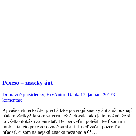
Pexeso – značky áut
Dopravné prostriedky
,
Hry
Autor:
Danka
17. januára 2017
3
komentáre
Aj vaše deti na každej prechádzke pozerajú značky áut a už poznajú
hádam všetky? Ja som sa veru tiež čudovala, ako je to možné, že si
to všetko dokážu zapamätať. Deti sa veľmi potešili, keď som im
urobila takéto pexeso so značkami áut. Hneď začali pozerať a
hľadať, či som na nejakú značku nezabudla 🙂…