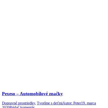
Pexeso – Automobilové značky
Dopravné prostriedky
,
Tvoríme s deťmi
Autor:
Peter
19. marca
2020
Pridať komentár