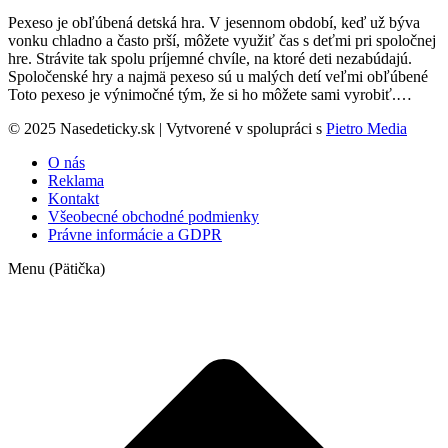
Pexeso je obľúbená detská hra. V jesennom období, keď už býva
vonku chladno a často prší, môžete využiť čas s deťmi pri spoločnej
hre. Strávite tak spolu príjemné chvíle, na ktoré deti nezabúdajú.
Spoločenské hry a najmä pexeso sú u malých detí veľmi obľúbené
Toto pexeso je výnimočné tým, že si ho môžete sami vyrobiť.…
© 2025 Nasedeticky.sk | Vytvorené v spolupráci s
Pietro Media
O nás
Reklama
Kontakt
Všeobecné obchodné podmienky
Právne informácie a GDPR
Menu (Pätička)