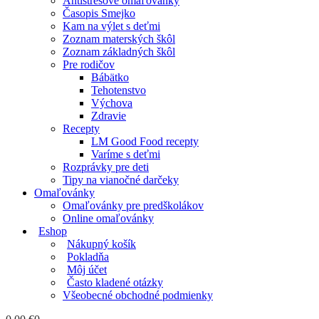
Antistresové omaľovánky
Časopis Smejko
Kam na výlet s deťmi
Zoznam materských škôl
Zoznam základných škôl
Pre rodičov
Bábätko
Tehotenstvo
Výchova
Zdravie
Recepty
LM Good Food recepty
Varíme s deťmi
Rozprávky pre deti
Tipy na vianočné darčeky
Omaľovánky
Omaľovánky pre predškolákov
Online omaľovánky
Eshop
Nákupný košík
Pokladňa
Môj účet
Často kladené otázky
Všeobecné obchodné podmienky