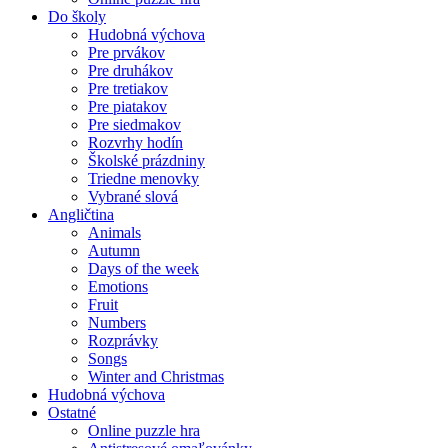
Do školy
Hudobná výchova
Pre prvákov
Pre druhákov
Pre tretiakov
Pre piatakov
Pre siedmakov
Rozvrhy hodín
Školské prázdniny
Triedne menovky
Vybrané slová
Angličtina
Animals
Autumn
Days of the week
Emotions
Fruit
Numbers
Rozprávky
Songs
Winter and Christmas
Hudobná výchova
Ostatné
Online puzzle hra