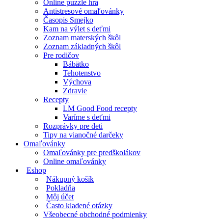
Online puzzle hra
Antistresové omaľovánky
Časopis Smejko
Kam na výlet s deťmi
Zoznam materských škôl
Zoznam základných škôl
Pre rodičov
Bábätko
Tehotenstvo
Výchova
Zdravie
Recepty
LM Good Food recepty
Varíme s deťmi
Rozprávky pre deti
Tipy na vianočné darčeky
Omaľovánky
Omaľovánky pre predškolákov
Online omaľovánky
Eshop
Nákupný košík
Pokladňa
Môj účet
Často kladené otázky
Všeobecné obchodné podmienky