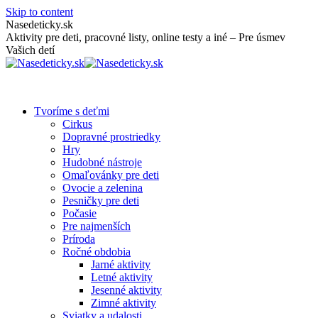
Skip to content
Nasedeticky.sk
Aktivity pre deti, pracovné listy, online testy a iné – Pre úsmev
Vašich detí
Tvoríme s deťmi
Cirkus
Dopravné prostriedky
Hry
Hudobné nástroje
Omaľovánky pre deti
Ovocie a zelenina
Pesničky pre deti
Počasie
Pre najmenších
Príroda
Ročné obdobia
Jarné aktivity
Letné aktivity
Jesenné aktivity
Zimné aktivity
Sviatky a udalosti