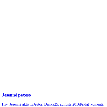
Jesenné pexeso
Hry
,
Jesenné aktivity
Autor:
Danka
25. augusta 2016
Pridať komentár