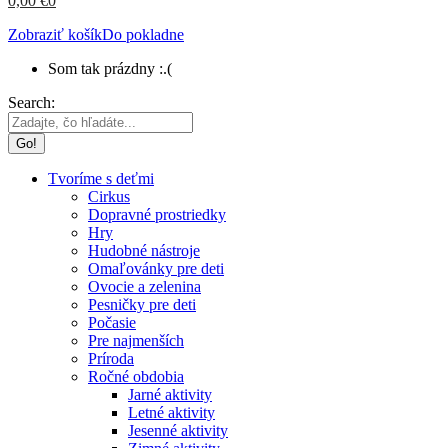
0,00
€
0
Zobraziť košík
Do pokladne
Som tak prázdny :.(
Search:
Tvoríme s deťmi
Cirkus
Dopravné prostriedky
Hry
Hudobné nástroje
Omaľovánky pre deti
Ovocie a zelenina
Pesničky pre deti
Počasie
Pre najmenších
Príroda
Ročné obdobia
Jarné aktivity
Letné aktivity
Jesenné aktivity