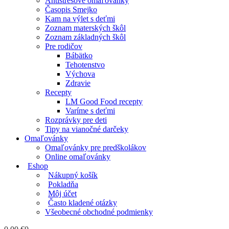
Antistresové omaľovánky
Časopis Smejko
Kam na výlet s deťmi
Zoznam materských škôl
Zoznam základných škôl
Pre rodičov
Bábätko
Tehotenstvo
Výchova
Zdravie
Recepty
LM Good Food recepty
Varíme s deťmi
Rozprávky pre deti
Tipy na vianočné darčeky
Omaľovánky
Omaľovánky pre predškolákov
Online omaľovánky
Eshop
Nákupný košík
Pokladňa
Môj účet
Často kladené otázky
Všeobecné obchodné podmienky