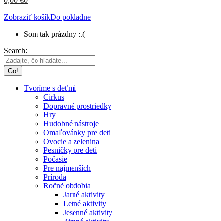
0,00
€
0
Zobraziť košík
Do pokladne
Som tak prázdny :.(
Search:
Tvoríme s deťmi
Cirkus
Dopravné prostriedky
Hry
Hudobné nástroje
Omaľovánky pre deti
Ovocie a zelenina
Pesničky pre deti
Počasie
Pre najmenších
Príroda
Ročné obdobia
Jarné aktivity
Letné aktivity
Jesenné aktivity