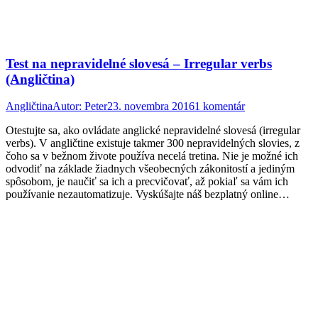
Test na nepravidelné slovesá – Irregular verbs
(Angličtina)
Angličtina
Autor:
Peter
23. novembra 2016
1 komentár
Otestujte sa, ako ovládate anglické nepravidelné slovesá (irregular
verbs). V angličtine existuje takmer 300 nepravidelných slovies, z
čoho sa v bežnom živote používa necelá tretina. Nie je možné ich
odvodiť na základe žiadnych všeobecných zákonitostí a jediným
spôsobom, je naučiť sa ich a precvičovať, až pokiaľ sa vám ich
používanie nezautomatizuje. Vyskúšajte náš bezplatný online…