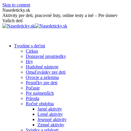
Skip to content
Nasedeticky.sk
Aktivity pre deti, pracovné listy, online testy a iné – Pre úsmev
Vašich detí
Tvoríme s deťmi
Cirkus
Dopravné prostriedky
Hry
Hudobné nástroje
Omaľovánky pre deti
Ovocie a zelenina
Pesničky pre deti
Počasie
Pre najmenších
Príroda
Ročné obdobia
Jarné aktivity
Letné aktivity
Jesenné aktivity
Zimné aktivity
Sviatky a udalosti