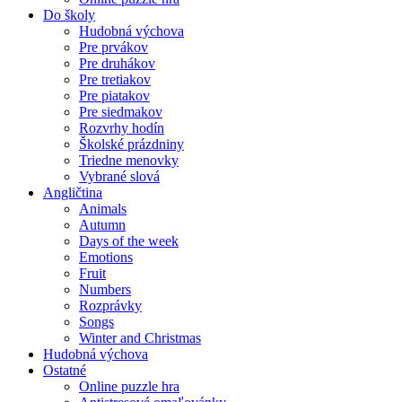
Do školy
Hudobná výchova
Pre prvákov
Pre druhákov
Pre tretiakov
Pre piatakov
Pre siedmakov
Rozvrhy hodín
Školské prázdniny
Triedne menovky
Vybrané slová
Angličtina
Animals
Autumn
Days of the week
Emotions
Fruit
Numbers
Rozprávky
Songs
Winter and Christmas
Hudobná výchova
Ostatné
Online puzzle hra