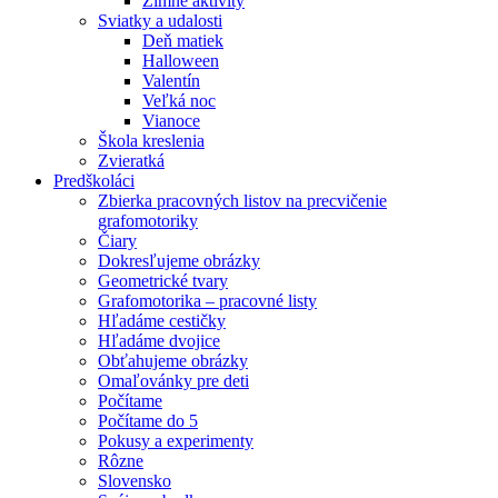
Zimné aktivity
Sviatky a udalosti
Deň matiek
Halloween
Valentín
Veľká noc
Vianoce
Škola kreslenia
Zvieratká
Predškoláci
Zbierka pracovných listov na precvičenie
grafomotoriky
Čiary
Dokresľujeme obrázky
Geometrické tvary
Grafomotorika – pracovné listy
Hľadáme cestičky
Hľadáme dvojice
Obťahujeme obrázky
Omaľovánky pre deti
Počítame
Počítame do 5
Pokusy a experimenty
Rôzne
Slovensko