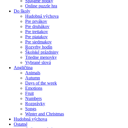
Spájame bodky
Online puzzle hra
Do školy
Hudobná výchova
Pre prvákov
Pre druhákov
Pre tretiakov
Pre piatakov
Pre siedmakov
Rozvrhy hodín
Školské prázdniny
Triedne menovky
Vybrané slová
Angličtina
Animals
Autumn
Days of the week
Emotions
Fruit
Numbers
Rozprávky
Songs
Winter and Christmas
Hudobná výchova
Ostatné