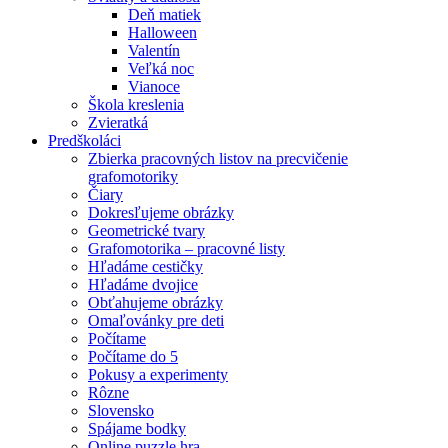
Deň matiek
Halloween
Valentín
Veľká noc
Vianoce
Škola kreslenia
Zvieratká
Predškoláci
Zbierka pracovných listov na precvičenie
grafomotoriky
Čiary
Dokresľujeme obrázky
Geometrické tvary
Grafomotorika – pracovné listy
Hľadáme cestičky
Hľadáme dvojice
Obťahujeme obrázky
Omaľovánky pre deti
Počítame
Počítame do 5
Pokusy a experimenty
Rôzne
Slovensko
Spájame bodky
Online puzzle hra