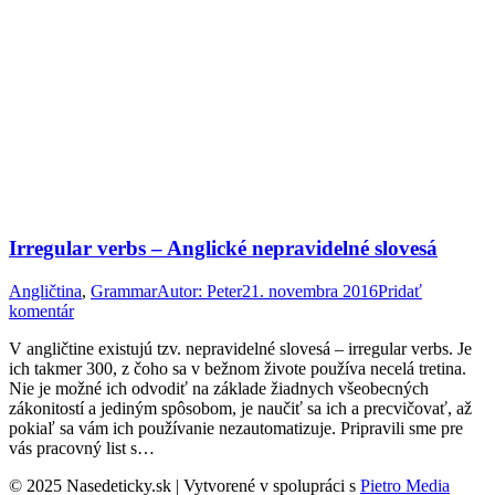
Irregular verbs – Anglické nepravidelné slovesá
Angličtina
,
Grammar
Autor:
Peter
21. novembra 2016
Pridať
komentár
V angličtine existujú tzv. nepravidelné slovesá – irregular verbs. Je
ich takmer 300, z čoho sa v bežnom živote používa necelá tretina.
Nie je možné ich odvodiť na základe žiadnych všeobecných
zákonitostí a jediným spôsobom, je naučiť sa ich a precvičovať, až
pokiaľ sa vám ich používanie nezautomatizuje. Pripravili sme pre
vás pracovný list s…
© 2025 Nasedeticky.sk | Vytvorené v spolupráci s
Pietro Media