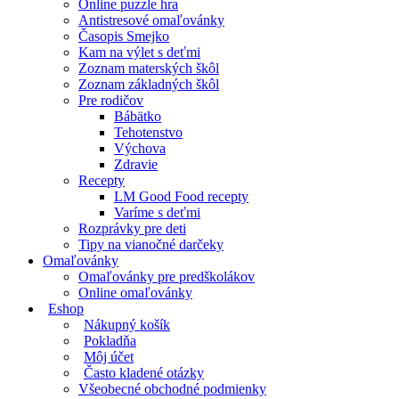
Online puzzle hra
Antistresové omaľovánky
Časopis Smejko
Kam na výlet s deťmi
Zoznam materských škôl
Zoznam základných škôl
Pre rodičov
Bábätko
Tehotenstvo
Výchova
Zdravie
Recepty
LM Good Food recepty
Varíme s deťmi
Rozprávky pre deti
Tipy na vianočné darčeky
Omaľovánky
Omaľovánky pre predškolákov
Online omaľovánky
Eshop
Nákupný košík
Pokladňa
Môj účet
Často kladené otázky
Všeobecné obchodné podmienky