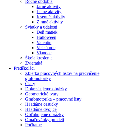
Ročné obdobia
Jarné aktivity
Letné aktivity
Jesenné aktivity
Zimné aktivity
Sviatky a udalosti
Deň matiek
Halloween
Valentín
Veľká noc
Vianoce
Škola kreslenia
Zvieratká
Predškoláci
Zbierka pracovných listov na precvičenie
grafomotoriky
Čiary
Dokresľujeme obrázky
Geometrické tvary
Grafomotorika – pracovné listy
Hľadáme cestičky
Hľadáme dvojice
Obťahujeme obrázky
Omaľovánky pre deti
Počítame