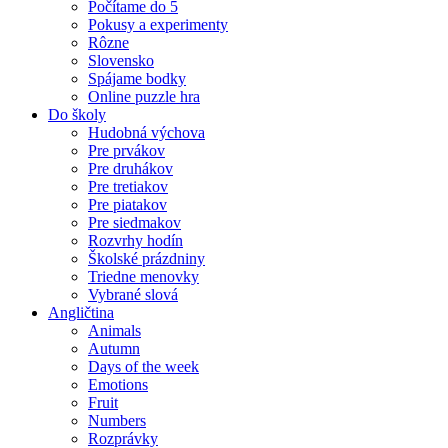
Počítame do 5
Pokusy a experimenty
Rôzne
Slovensko
Spájame bodky
Online puzzle hra
Do školy
Hudobná výchova
Pre prvákov
Pre druhákov
Pre tretiakov
Pre piatakov
Pre siedmakov
Rozvrhy hodín
Školské prázdniny
Triedne menovky
Vybrané slová
Angličtina
Animals
Autumn
Days of the week
Emotions
Fruit
Numbers
Rozprávky