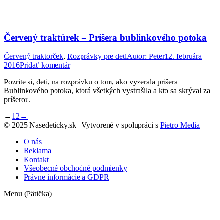
Červený traktúrek – Príšera bublinkového potoka
Červený traktorček
,
Rozprávky pre deti
Autor:
Peter
12. februára
2016
Pridať komentár
Pozrite si, deti, na rozprávku o tom, ako vyzerala príšera
Bublinkového potoka, ktorá všetkých vystrašila a kto sa skrýval za
príšerou.
→
1
2
→
© 2025 Nasedeticky.sk | Vytvorené v spolupráci s
Pietro Media
O nás
Reklama
Kontakt
Všeobecné obchodné podmienky
Právne informácie a GDPR
Menu (Pätička)