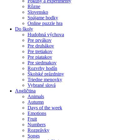
Pokusy a experimenty
Rôzne
Slovensko
Spájame bodky
Online puzzle hra
Do školy
Hudobná výchova
Pre prvákov
Pre druhákov
Pre tretiakov
Pre piatakov
Pre siedmakov
Rozvrhy hodín
Školské prázdniny
Triedne menovky
Vybrané slová
Angličtina
Animals
Autumn
Days of the week
Emotions
Fruit
Numbers
Rozprávky
Songs