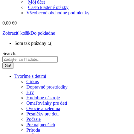
Môj účet
Často kladené otázky
Všeobecné obchodné podmienky
0,00
€
0
Zobraziť košík
Do pokladne
Som tak prázdny :.(
Search:
Tvoríme s deťmi
Cirkus
Dopravné prostriedky
Hry
Hudobné nástroje
Omaľovánky pre deti
Ovocie a zelenina
Pesničky pre deti
Počasie
Pre najmenších
Príroda