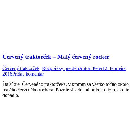
Červený traktorček – Malý červený rocker
Červený traktorček
,
Rozprávky pre deti
Autor:
Peter
12. februára
2016
Pridať komentár
Ďalší diel Červeného traktorčeka, v ktorom sa všetko točilo okolo
malého červeného rockera. Pozrite si s deťmi príbeh o tom, ako to
dopadlo.