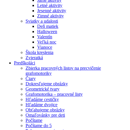
Jarné aktivity
Letné aktivity
Jesenné aktivity
Zimné aktivity
Sviatky a udalosti
Deň matiek
Halloween
Valentín
Veľká noc
Vianoce
Škola kreslenia
Zvieratká
Predškoláci
Zbierka pracovných listov na precvičenie
grafomotoriky
Čiary
Dokresľujeme obrázky
Geometrické tvary
Grafomotorika – pracovné listy
Hľadáme cestičky
Hľadáme dvojice
Obťahujeme obrázky
Omaľovánky pre deti
Počítame
Počítame do 5