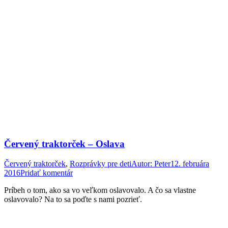
Červený traktorček – Oslava
Červený traktorček
,
Rozprávky pre deti
Autor:
Peter
12. februára
2016
Pridať komentár
Príbeh o tom, ako sa vo veľkom oslavovalo. A čo sa vlastne
oslavovalo? Na to sa poďte s nami pozrieť.