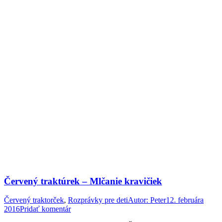
Červený traktúrek – Mlčanie kravičiek
Červený traktorček
,
Rozprávky pre deti
Autor:
Peter
12. februára
2016
Pridať komentár