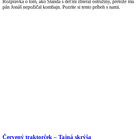
Rozprávka o tom, ako Standa s deťmi zbieral ostružiny, pretože mu
pán Jonáš nepožičal kombajn. Pozrite si tento príbeh s nami.
Červený traktorček – Tajná skrýša