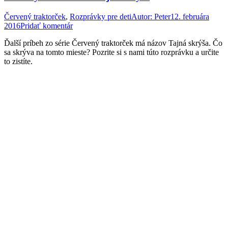
Červený traktorček
,
Rozprávky pre deti
Autor:
Peter
12. februára
2016
Pridať komentár
Ďalší príbeh zo série Červený traktorček má názov Tajná skrýša. Čo
sa skrýva na tomto mieste? Pozrite si s nami túto rozprávku a určite
to zistíte.