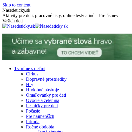
Skip to content
Nasedeticky.sk
Aktivity pre deti, pracovné listy, online testy a iné – Pre úsmev
Vašich detí
Tvoríme s deťmi
Cirkus
Dopravné prostriedky
Hry
Hudobné nástroje
Omaľovánky pre deti
Ovocie a zelenina
Pesničky pre deti
Počasie
Pre najmenších
Príroda
Ročné obdobia