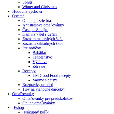
Songs
Winter and Christmas
Hudobná výchova
Ostatné
Online puzzle hra
Antistresové omaľovánky
Časopis Smejko
Kam na výlet s deťmi
Zoznam materských škôl
Zoznam základných škôl
Pre rodičov
Bábätko
Tehotenstvo
Výchova
Zdravie
Recepty
LM Good Food recepty
Varíme s deťmi
Rozprávky pre deti
Tipy na vianočné darčeky
Omaľovánky
Omaľovánky pre predškolákov
Online omaľovánky
Eshop
Nákupný košík