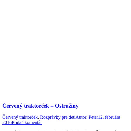
Červený traktorček – Ostružiny
Červený traktorček
,
Rozprávky pre deti
Autor:
Peter
12. februára
2016
Pridať komentár