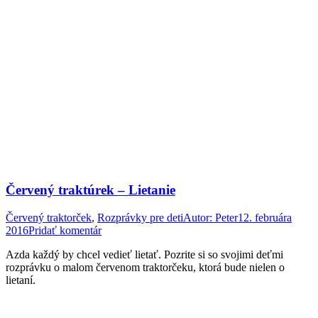
Červený traktúrek – Lietanie
Červený traktorček
,
Rozprávky pre deti
Autor:
Peter
12. februára
2016
Pridať komentár
Azda každý by chcel vedieť lietať. Pozrite si so svojimi deťmi
rozprávku o malom červenom traktorčeku, ktorá bude nielen o
lietaní.