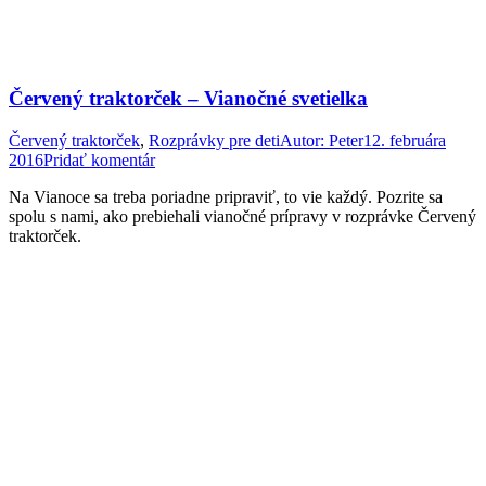
Červený traktorček – Vianočné svetielka
Červený traktorček
,
Rozprávky pre deti
Autor:
Peter
12. februára
2016
Pridať komentár
Na Vianoce sa treba poriadne pripraviť, to vie každý. Pozrite sa
spolu s nami, ako prebiehali vianočné prípravy v rozprávke Červený
traktorček.