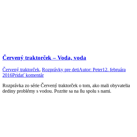
Červený traktorček – Voda, voda
Červený traktorček
,
Rozprávky pre deti
Autor:
Peter
12. februára
2016
Pridať komentár
Rozprávka zo série Červený traktorček o tom, ako mali obyvatelia
dediny problémy s vodou. Pozrite sa na ňu spolu s nami.