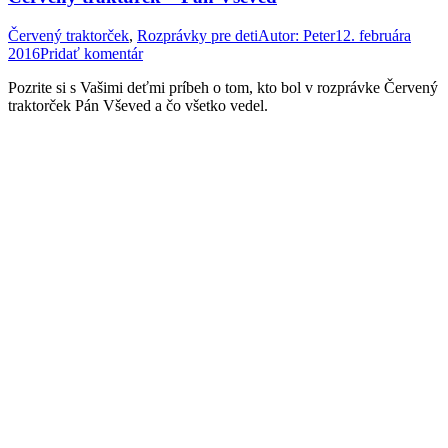
Červený traktorček
,
Rozprávky pre deti
Autor:
Peter
12. februára
2016
Pridať komentár
Pozrite si s Vašimi deťmi príbeh o tom, kto bol v rozprávke Červený
traktorček Pán Vševed a čo všetko vedel.