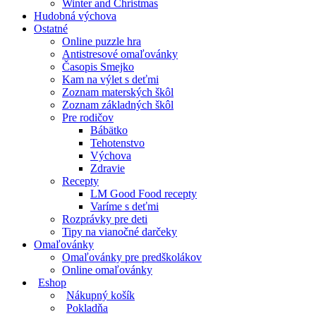
Winter and Christmas
Hudobná výchova
Ostatné
Online puzzle hra
Antistresové omaľovánky
Časopis Smejko
Kam na výlet s deťmi
Zoznam materských škôl
Zoznam základných škôl
Pre rodičov
Bábätko
Tehotenstvo
Výchova
Zdravie
Recepty
LM Good Food recepty
Varíme s deťmi
Rozprávky pre deti
Tipy na vianočné darčeky
Omaľovánky
Omaľovánky pre predškolákov
Online omaľovánky
Eshop
Nákupný košík
Pokladňa