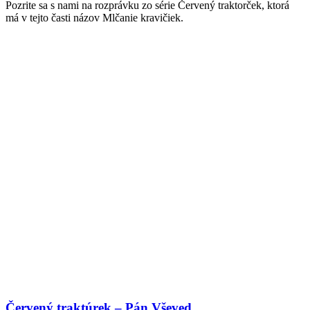
Pozrite sa s nami na rozprávku zo série Červený traktorček, ktorá
má v tejto časti názov Mlčanie kravičiek.
Červený traktúrek – Pán Vševed