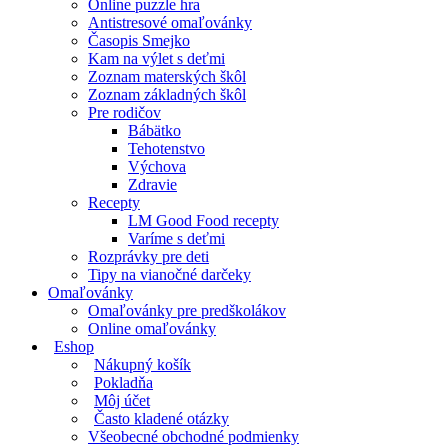
Online puzzle hra
Antistresové omaľovánky
Časopis Smejko
Kam na výlet s deťmi
Zoznam materských škôl
Zoznam základných škôl
Pre rodičov
Bábätko
Tehotenstvo
Výchova
Zdravie
Recepty
LM Good Food recepty
Varíme s deťmi
Rozprávky pre deti
Tipy na vianočné darčeky
Omaľovánky
Omaľovánky pre predškolákov
Online omaľovánky
Eshop
Nákupný košík
Pokladňa
Môj účet
Často kladené otázky
Všeobecné obchodné podmienky