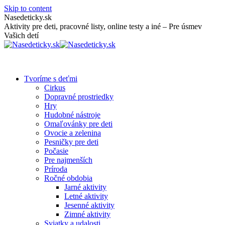
Skip to content
Nasedeticky.sk
Aktivity pre deti, pracovné listy, online testy a iné – Pre úsmev
Vašich detí
Tvoríme s deťmi
Cirkus
Dopravné prostriedky
Hry
Hudobné nástroje
Omaľovánky pre deti
Ovocie a zelenina
Pesničky pre deti
Počasie
Pre najmenších
Príroda
Ročné obdobia
Jarné aktivity
Letné aktivity
Jesenné aktivity
Zimné aktivity
Sviatky a udalosti