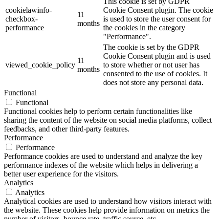
This cookie is set by GDPR
cookielawinfo-
Cookie Consent plugin. The cookie
11
checkbox-
is used to store the user consent for
months
performance
the cookies in the category
"Performance".
The cookie is set by the GDPR
Cookie Consent plugin and is used
11
viewed_cookie_policy
to store whether or not user has
months
consented to the use of cookies. It
does not store any personal data.
Functional
Functional
Functional cookies help to perform certain functionalities like
sharing the content of the website on social media platforms, collect
feedbacks, and other third-party features.
Performance
Performance
Performance cookies are used to understand and analyze the key
performance indexes of the website which helps in delivering a
better user experience for the visitors.
Analytics
Analytics
Analytical cookies are used to understand how visitors interact with
the website. These cookies help provide information on metrics the
number of visitors, bounce rate, traffic source, etc.