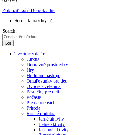
0,00
€
0
Zobraziť košík
Do pokladne
Som tak prázdny :.(
Search:
Tvoríme s deťmi
Cirkus
Dopravné prostriedky
Hry
Hudobné nástroje
Omaľovánky pre deti
Ovocie a zelenina
Pesničky pre deti
Počasie
Pre najmenších
Príroda
Ročné obdobia
Jarné aktivity
Letné aktivity
Jesenné aktivity