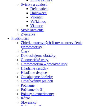
Zimné aktivity
Sviatky a udalosti
Deň matiek
Halloween
Valentín
Veľká noc
Vianoce
Škola kreslenia
Zvieratká
Predškoláci
Zbierka pracovných listov na precvičenie
grafomotoriky
Čiary
Dokresľujeme obrázky
Geometrické tvary
Grafomotorika – pracovné listy
Hľadáme cestičky
Hľadáme dvojice
Obťahujeme obrázky
Omaľovánky pre deti
Počítame
Počítame do 5
Pokusy a experimenty
Rôzne
Slovensko