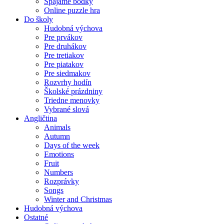
Spájame bodky
Online puzzle hra
Do školy
Hudobná výchova
Pre prvákov
Pre druhákov
Pre tretiakov
Pre piatakov
Pre siedmakov
Rozvrhy hodín
Školské prázdniny
Triedne menovky
Vybrané slová
Angličtina
Animals
Autumn
Days of the week
Emotions
Fruit
Numbers
Rozprávky
Songs
Winter and Christmas
Hudobná výchova
Ostatné