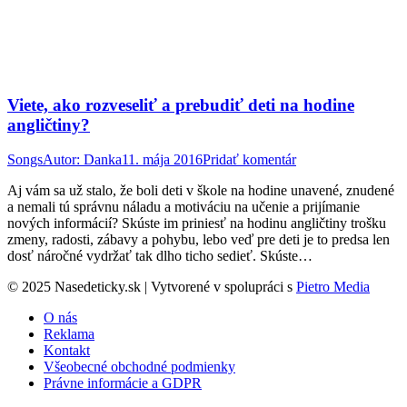
Viete, ako rozveseliť a prebudiť deti na hodine
angličtiny?
Songs
Autor:
Danka
11. mája 2016
Pridať komentár
Aj vám sa už stalo, že boli deti v škole na hodine unavené, znudené
a nemali tú správnu náladu a motiváciu na učenie a prijímanie
nových informácií? Skúste im priniesť na hodinu angličtiny trošku
zmeny, radosti, zábavy a pohybu, lebo veď pre deti je to predsa len
dosť náročné vydržať tak dlho ticho sedieť. Skúste…
© 2025 Nasedeticky.sk | Vytvorené v spolupráci s
Pietro Media
O nás
Reklama
Kontakt
Všeobecné obchodné podmienky
Právne informácie a GDPR