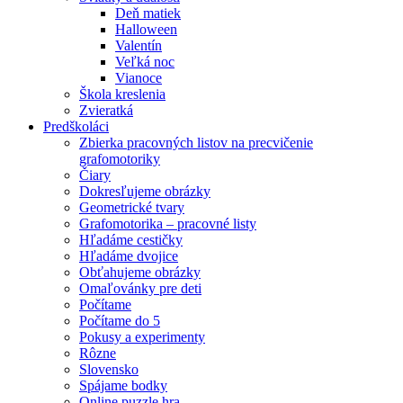
Deň matiek
Halloween
Valentín
Veľká noc
Vianoce
Škola kreslenia
Zvieratká
Predškoláci
Zbierka pracovných listov na precvičenie
grafomotoriky
Čiary
Dokresľujeme obrázky
Geometrické tvary
Grafomotorika – pracovné listy
Hľadáme cestičky
Hľadáme dvojice
Obťahujeme obrázky
Omaľovánky pre deti
Počítame
Počítame do 5
Pokusy a experimenty
Rôzne
Slovensko
Spájame bodky
Online puzzle hra