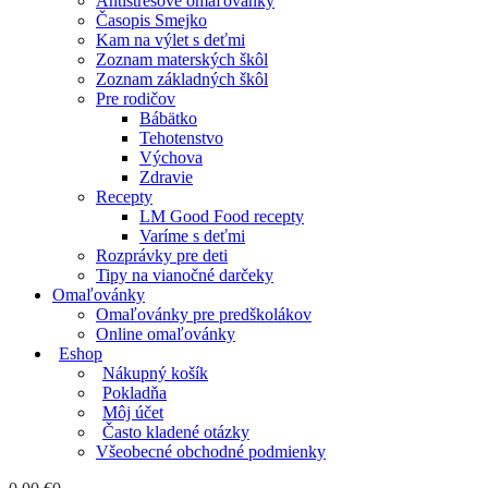
Antistresové omaľovánky
Časopis Smejko
Kam na výlet s deťmi
Zoznam materských škôl
Zoznam základných škôl
Pre rodičov
Bábätko
Tehotenstvo
Výchova
Zdravie
Recepty
LM Good Food recepty
Varíme s deťmi
Rozprávky pre deti
Tipy na vianočné darčeky
Omaľovánky
Omaľovánky pre predškolákov
Online omaľovánky
Eshop
Nákupný košík
Pokladňa
Môj účet
Často kladené otázky
Všeobecné obchodné podmienky