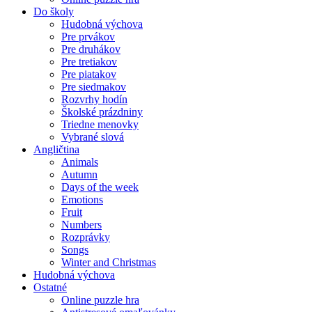
Do školy
Hudobná výchova
Pre prvákov
Pre druhákov
Pre tretiakov
Pre piatakov
Pre siedmakov
Rozvrhy hodín
Školské prázdniny
Triedne menovky
Vybrané slová
Angličtina
Animals
Autumn
Days of the week
Emotions
Fruit
Numbers
Rozprávky
Songs
Winter and Christmas
Hudobná výchova
Ostatné
Online puzzle hra