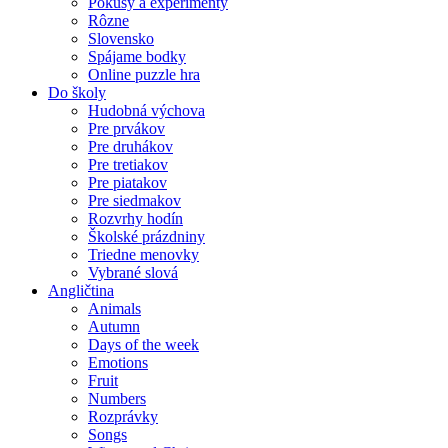
Pokusy a experimenty
Rôzne
Slovensko
Spájame bodky
Online puzzle hra
Do školy
Hudobná výchova
Pre prvákov
Pre druhákov
Pre tretiakov
Pre piatakov
Pre siedmakov
Rozvrhy hodín
Školské prázdniny
Triedne menovky
Vybrané slová
Angličtina
Animals
Autumn
Days of the week
Emotions
Fruit
Numbers
Rozprávky
Songs