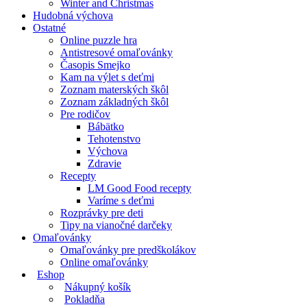
Winter and Christmas
Hudobná výchova
Ostatné
Online puzzle hra
Antistresové omaľovánky
Časopis Smejko
Kam na výlet s deťmi
Zoznam materských škôl
Zoznam základných škôl
Pre rodičov
Bábätko
Tehotenstvo
Výchova
Zdravie
Recepty
LM Good Food recepty
Varíme s deťmi
Rozprávky pre deti
Tipy na vianočné darčeky
Omaľovánky
Omaľovánky pre predškolákov
Online omaľovánky
Eshop
Nákupný košík
Pokladňa