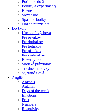
Počítame do 5
Pokusy a experimenty
Rôzne
Slovensko
Spájame bodky
Online puzzle hra
Do školy
Hudobná výchova
Pre prvákov
Pre druhákov
Pre tretiakov
Pre piatakov
Pre siedmakov
Rozvrhy hodín
Školské prázdniny
Triedne menovky
Vybrané slová
Angličtina
Animals
Autumn
Days of the week
Emotions
Fruit
Numbers
Rozprávky