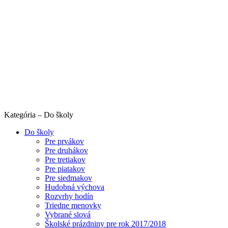
Kategória – Do školy
Do školy
Pre prvákov
Pre druhákov
Pre tretiakov
Pre piatakov
Pre siedmakov
Hudobná výchova
Rozvrhy hodín
Triedne menovky
Vybrané slová
Školské prázdniny pre rok 2017/2018