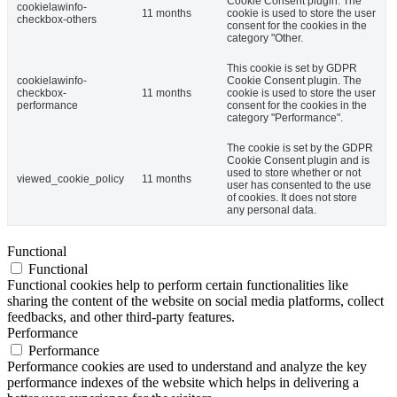
Cookie Consent plugin. The
cookielawinfo-
11 months
cookie is used to store the user
checkbox-others
consent for the cookies in the
category "Other.
This cookie is set by GDPR
cookielawinfo-
Cookie Consent plugin. The
checkbox-
11 months
cookie is used to store the user
performance
consent for the cookies in the
category "Performance".
The cookie is set by the GDPR
Cookie Consent plugin and is
used to store whether or not
viewed_cookie_policy
11 months
user has consented to the use
of cookies. It does not store
any personal data.
Functional
Functional
Functional cookies help to perform certain functionalities like
sharing the content of the website on social media platforms, collect
feedbacks, and other third-party features.
Performance
Performance
Performance cookies are used to understand and analyze the key
performance indexes of the website which helps in delivering a