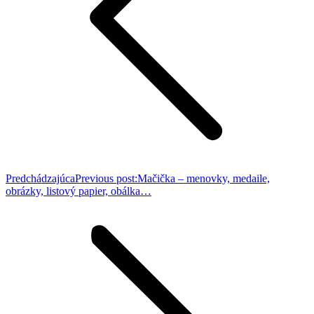
Predchádzajúca
Previous post:
Mačička – menovky, medaile,
obrázky, listový papier, obálka…