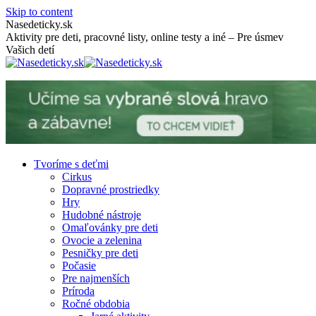
Skip to content
Nasedeticky.sk
Aktivity pre deti, pracovné listy, online testy a iné – Pre úsmev
Vašich detí
Tvoríme s deťmi
Cirkus
Dopravné prostriedky
Hry
Hudobné nástroje
Omaľovánky pre deti
Ovocie a zelenina
Pesničky pre deti
Počasie
Pre najmenších
Príroda
Ročné obdobia