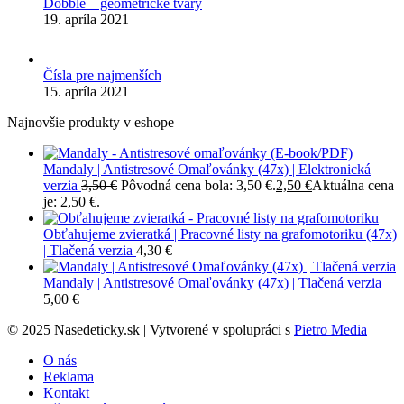
Dobble – geometrické tvary
19. apríla 2021
Čísla pre najmenších
15. apríla 2021
Najnovšie produkty v eshope
Mandaly | Antistresové Omaľovánky (47x) | Elektronická
verzia
3,50
€
Pôvodná cena bola: 3,50 €.
2,50
€
Aktuálna cena
je: 2,50 €.
Obťahujeme zvieratká | Pracovné listy na grafomotoriku (47x)
| Tlačená verzia
4,30
€
Mandaly | Antistresové Omaľovánky (47x) | Tlačená verzia
5,00
€
© 2025 Nasedeticky.sk | Vytvorené v spolupráci s
Pietro Media
O nás
Reklama
Kontakt