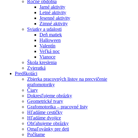
Ročné obdobia
Jarné aktivity
Letné aktivity
Jesenné aktivity
Zimné aktivity
Sviatky a udalosti
Deň matiek
Halloween
Valentín
Veľká noc
Vianoce
Škola kreslenia
Zvieratká
Predškoláci
Zbierka pracovných listov na precvičenie
grafomotoriky
Čiary
Dokresľujeme obrázky
Geometrické tvary
Grafomotorika – pracovné listy
Hľadáme cestičky
Hľadáme dvojice
Obťahujeme obrázky
Omaľovánky pre deti
Počítame