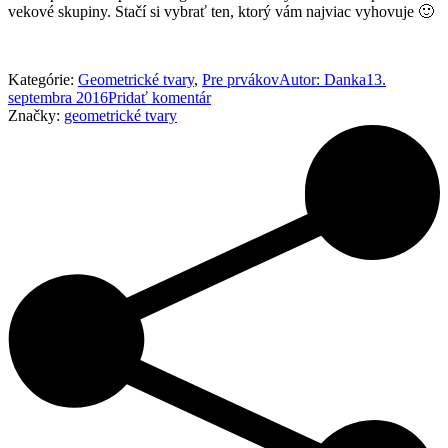
vekové skupiny. Stačí si vybrať ten, ktorý vám najviac vyhovuje 🙂
Kategórie:
Geometrické tvary
,
Pre prvákov
Autor:
Danka
13.
septembra 2016
Pridať komentár
Značky:
geometrické tvary