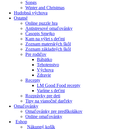
Songs
Winter and Christmas
Hudobná výchova
Ostatné
Online puzzle hra
Antistresové omaľovánky
Časopis Smejko
Kam na výlet s deťmi
Zoznam materských škôl
Zoznam základných škôl
Pre rodičov
Bábätko
Tehotenstvo
Výchova
Zdravie
Recepty
LM Good Food recepty
Varíme s deťmi
Rozprávky pre deti
Tipy na vianočné darčeky
Omaľovánky
Omaľovánky pre predškolákov
Online omaľovánky
Eshop
Nákupný košík