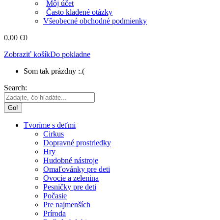
Môj účet
Často kladené otázky
Všeobecné obchodné podmienky
0,00
€
0
Zobraziť košík
Do pokladne
Som tak prázdny :.(
Search:
Tvoríme s deťmi
Cirkus
Dopravné prostriedky
Hry
Hudobné nástroje
Omaľovánky pre deti
Ovocie a zelenina
Pesničky pre deti
Počasie
Pre najmenších
Príroda