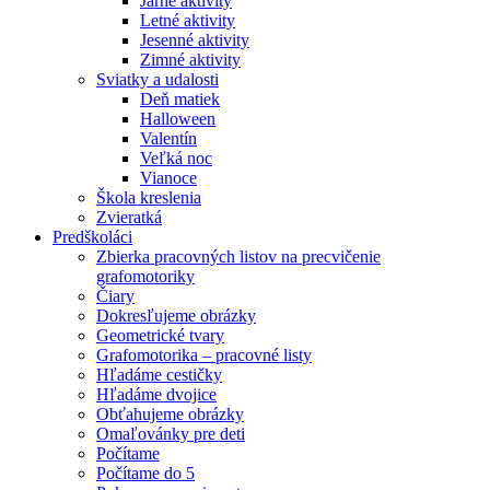
Jarné aktivity
Letné aktivity
Jesenné aktivity
Zimné aktivity
Sviatky a udalosti
Deň matiek
Halloween
Valentín
Veľká noc
Vianoce
Škola kreslenia
Zvieratká
Predškoláci
Zbierka pracovných listov na precvičenie
grafomotoriky
Čiary
Dokresľujeme obrázky
Geometrické tvary
Grafomotorika – pracovné listy
Hľadáme cestičky
Hľadáme dvojice
Obťahujeme obrázky
Omaľovánky pre deti
Počítame
Počítame do 5