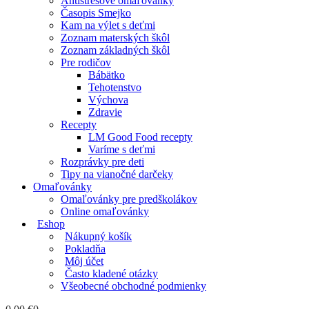
Antistresové omaľovánky
Časopis Smejko
Kam na výlet s deťmi
Zoznam materských škôl
Zoznam základných škôl
Pre rodičov
Bábätko
Tehotenstvo
Výchova
Zdravie
Recepty
LM Good Food recepty
Varíme s deťmi
Rozprávky pre deti
Tipy na vianočné darčeky
Omaľovánky
Omaľovánky pre predškolákov
Online omaľovánky
Eshop
Nákupný košík
Pokladňa
Môj účet
Často kladené otázky
Všeobecné obchodné podmienky