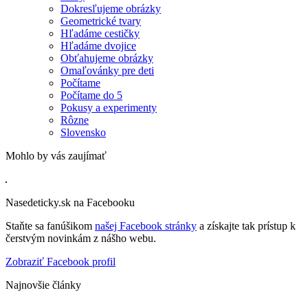
Dokresľujeme obrázky
Geometrické tvary
Hľadáme cestičky
Hľadáme dvojice
Obťahujeme obrázky
Omaľovánky pre deti
Počítame
Počítame do 5
Pokusy a experimenty
Rôzne
Slovensko
Mohlo by vás zaujímať
Nasedeticky.sk na Facebooku
Staňte sa fanúšikom
našej Facebook stránky
a získajte tak prístup k
čerstvým novinkám z nášho webu.
Zobraziť Facebook profil
Najnovšie články