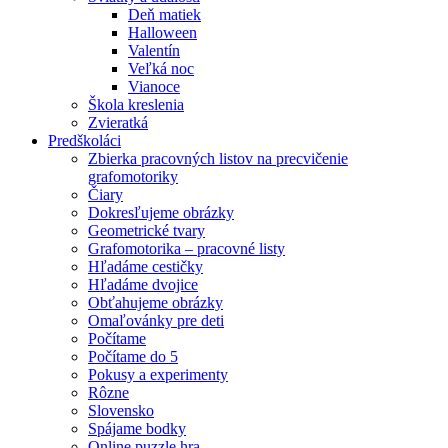
Deň matiek
Halloween
Valentín
Veľká noc
Vianoce
Škola kreslenia
Zvieratká
Predškoláci
Zbierka pracovných listov na precvičenie
grafomotoriky
Čiary
Dokresľujeme obrázky
Geometrické tvary
Grafomotorika – pracovné listy
Hľadáme cestičky
Hľadáme dvojice
Obťahujeme obrázky
Omaľovánky pre deti
Počítame
Počítame do 5
Pokusy a experimenty
Rôzne
Slovensko
Spájame bodky
Online puzzle hra