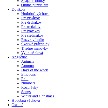
Spájame bodky
Online puzzle hra
Do školy
Hudobná výchova
Pre prvákov
Pre druhákov
Pre tretiakov
Pre piatakov
Pre siedmakov
Rozvrhy hodín
Školské prázdniny
Triedne menovky
Vybrané slová
Angličtina
Animals
Autumn
Days of the week
Emotions
Fruit
Numbers
Rozprávky
Songs
Winter and Christmas
Hudobná výchova
Ostatné