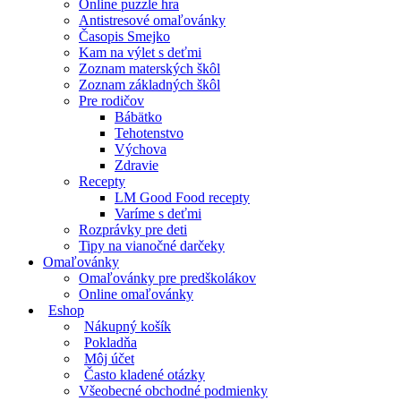
Online puzzle hra
Antistresové omaľovánky
Časopis Smejko
Kam na výlet s deťmi
Zoznam materských škôl
Zoznam základných škôl
Pre rodičov
Bábätko
Tehotenstvo
Výchova
Zdravie
Recepty
LM Good Food recepty
Varíme s deťmi
Rozprávky pre deti
Tipy na vianočné darčeky
Omaľovánky
Omaľovánky pre predškolákov
Online omaľovánky
Eshop
Nákupný košík
Pokladňa
Môj účet
Často kladené otázky
Všeobecné obchodné podmienky