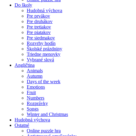
Do školy
Hudobná výchova
Pre prvákov
Pre druhákov
Pre tretiakov
Pre piatakov
Pre siedmakov
Rozvrhy hodín
Školské prázdniny
Triedne menovky
Vybrané slová
Angličtina
Animals
Autumn
Days of the week
Emotions
Fruit
Numbers
Rozprávky
Songs
Winter and Christmas
Hudobná výchova
Ostatné
Online puzzle hra