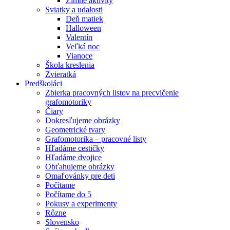
Zimné aktivity
Sviatky a udalosti
Deň matiek
Halloween
Valentín
Veľká noc
Vianoce
Škola kreslenia
Zvieratká
Predškoláci
Zbierka pracovných listov na precvičenie
grafomotoriky
Čiary
Dokresľujeme obrázky
Geometrické tvary
Grafomotorika – pracovné listy
Hľadáme cestičky
Hľadáme dvojice
Obťahujeme obrázky
Omaľovánky pre deti
Počítame
Počítame do 5
Pokusy a experimenty
Rôzne
Slovensko