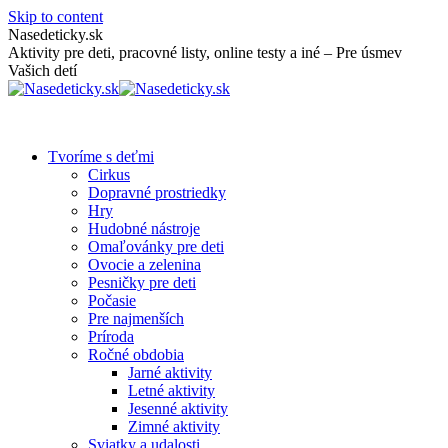
Skip to content
Nasedeticky.sk
Aktivity pre deti, pracovné listy, online testy a iné – Pre úsmev
Vašich detí
Tvoríme s deťmi
Cirkus
Dopravné prostriedky
Hry
Hudobné nástroje
Omaľovánky pre deti
Ovocie a zelenina
Pesničky pre deti
Počasie
Pre najmenších
Príroda
Ročné obdobia
Jarné aktivity
Letné aktivity
Jesenné aktivity
Zimné aktivity
Sviatky a udalosti