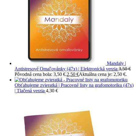
Mandaly |
Antistresové Omaľovánky (47x) | Elektronická verzia
3,50
€
Pôvodná cena bola: 3,50 €.
2,50
€
Aktuálna cena je: 2,50 €.
Obťahujeme zvieratká | Pracovné listy na grafomotoriku (47x)
| Tlačená verzia
4,30
€