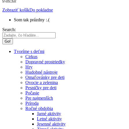
0,00
€
0
Zobraziť košík
Do pokladne
Som tak prázdny :.(
Search:
Tvoríme s deťmi
Cirkus
Dopravné prostriedky
Hry
Hudobné nástroje
Omaľovánky pre deti
Ovocie a zelenina
Pesničky pre deti
Počasie
Pre najmenších
Príroda
Ročné obdobia
Jarné aktivity
Letné aktivity
Jesenné aktivity