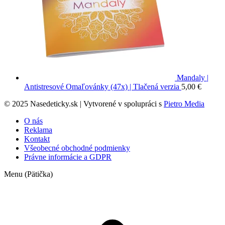
Mandaly |
Antistresové Omaľovánky (47x) | Tlačená verzia
5,00
€
© 2025 Nasedeticky.sk | Vytvorené v spolupráci s
Pietro Media
O nás
Reklama
Kontakt
Všeobecné obchodné podmienky
Právne informácie a GDPR
Menu (Pätička)