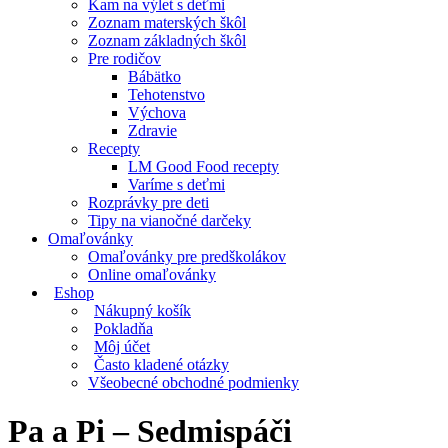
Kam na výlet s deťmi
Zoznam materských škôl
Zoznam základných škôl
Pre rodičov
Bábätko
Tehotenstvo
Výchova
Zdravie
Recepty
LM Good Food recepty
Varíme s deťmi
Rozprávky pre deti
Tipy na vianočné darčeky
Omaľovánky
Omaľovánky pre predškolákov
Online omaľovánky
Eshop
Nákupný košík
Pokladňa
Môj účet
Často kladené otázky
Všeobecné obchodné podmienky
Pa a Pi – Sedmispáči