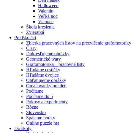
Deň matiek
Halloween
Valentín
Veľká noc
Vianoce
Škola kreslenia
Zvieratká
Predškoláci
Zbierka pracovných listov na precvičenie grafomotoriky
Čiary
Dokresľujeme obrázky
Geometrické tvary
Grafomotorika – pracovné listy
Hľadáme cestičky
Hľadáme dvojice
Obťahujeme obrázky
Omaľovánky pre deti
Počítame
Počítame do 5
Pokusy a experimenty
Rôzne
Slovensko
Spájame bodky
Online puzzle hra
Do školy