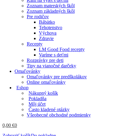
Kam na výlet s deťmi
Zoznam materských škôl
Zoznam základných škôl
Pre rodičov
Bábätko
Tehotenstvo
Výchova
Zdravie
Recepty
LM Good Food recepty
Varíme s deťmi
Rozprávky pre deti
Tipy na vianočné darčeky
Omaľovánky
Omaľovánky pre predškolákov
Online omaľovánky
Eshop
Nákupný košík
Pokladňa
Môj účet
Často kladené otázky
Všeobecné obchodné podmienky
0,00
€
0
Zobraziť košík
Do pokladne