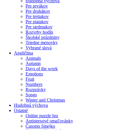
Hudobná výchova
Pre prvákov
Pre druhákov
Pre tretiakov
Pre piatakov
Pre siedmakov
Rozvrhy hodín
Školské prázdniny
Triedne menovky
Vybrané slová
Angličtina
Animals
Autumn
Days of the week
Emotions
Fruit
Numbers
Rozprávky
Songs
Winter and Christmas
Hudobná výchova
Ostatné
Online puzzle hra
Antistresové omaľovánky
Časopis Smejko