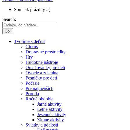
Som tak prázdny :.(
Search:
Tvoríme s deťmi
Cirkus
Dopravné prostriedky
Hry
Hudobné nástroje
Omaľovánky pre deti
Ovocie a zelenina
Pesničky pre deti
Počasie
Pre najmenších
Príroda
Ročné obdobia
Jarné aktivity
Letné aktivity
Jesenné aktivity
Zimné aktivity
Sviatky a udalosti