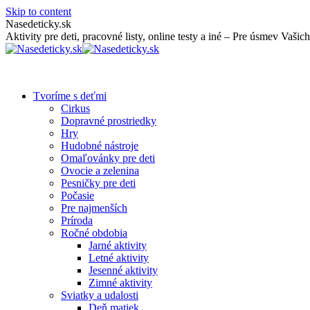
Skip to content
Nasedeticky.sk
Aktivity pre deti, pracovné listy, online testy a iné – Pre úsmev Vašich
Tvoríme s deťmi
Cirkus
Dopravné prostriedky
Hry
Hudobné nástroje
Omaľovánky pre deti
Ovocie a zelenina
Pesničky pre deti
Počasie
Pre najmenších
Príroda
Ročné obdobia
Jarné aktivity
Letné aktivity
Jesenné aktivity
Zimné aktivity
Sviatky a udalosti
Deň matiek