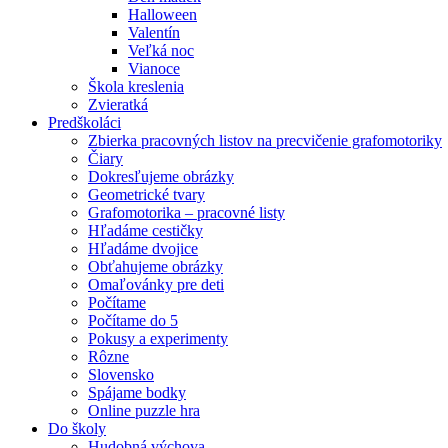
Halloween
Valentín
Veľká noc
Vianoce
Škola kreslenia
Zvieratká
Predškoláci
Zbierka pracovných listov na precvičenie grafomotoriky
Čiary
Dokresľujeme obrázky
Geometrické tvary
Grafomotorika – pracovné listy
Hľadáme cestičky
Hľadáme dvojice
Obťahujeme obrázky
Omaľovánky pre deti
Počítame
Počítame do 5
Pokusy a experimenty
Rôzne
Slovensko
Spájame bodky
Online puzzle hra
Do školy
Hudobná výchova