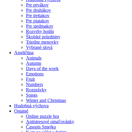
Pre prvákov
Pre druhákov
Pre tretiakov
Pre piatakov
Pre siedmakov
Rozvrhy hodín
Školské prázdniny
Triedne menovky
Vybrané slová
Angličtina
Animals
Autumn
Days of the week
Emotions
Fruit
Numbers
Rozprávky
Songs
Winter and Christmas
Hudobná výchova
Ostatné
Online puzzle hra
Antistresové omaľovánky
Časopis Smejko