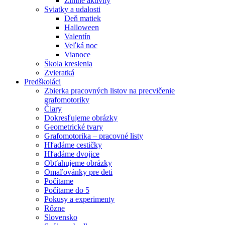
Zimné aktivity
Sviatky a udalosti
Deň matiek
Halloween
Valentín
Veľká noc
Vianoce
Škola kreslenia
Zvieratká
Predškoláci
Zbierka pracovných listov na precvičenie
grafomotoriky
Čiary
Dokresľujeme obrázky
Geometrické tvary
Grafomotorika – pracovné listy
Hľadáme cestičky
Hľadáme dvojice
Obťahujeme obrázky
Omaľovánky pre deti
Počítame
Počítame do 5
Pokusy a experimenty
Rôzne
Slovensko