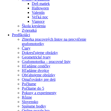
Deň matiek
Halloween
Valentín
Veľká noc
Vianoce
Škola kreslenia
Zvieratká
Predškoláci
Zbierka pracovných listov na precvičenie
grafomotoriky
Čiary
Dokresľujeme obrázky
Geometrické tvary
Grafomotorika – pracovné listy
Hľadáme cestičky
Hľadáme dvojice
Obťahujeme obrázky
Omaľovánky pre deti
Počítame
Počítame do 5
Pokusy a experimenty
Rôzne
Slovensko
Spájame bodky
Online puzzle hra