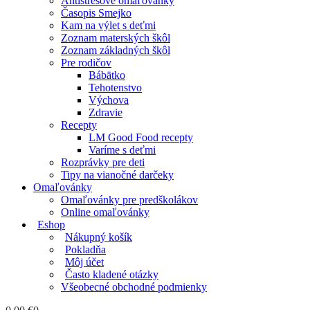
Antistresové omaľovánky
Časopis Smejko
Kam na výlet s deťmi
Zoznam materských škôl
Zoznam základných škôl
Pre rodičov
Bábätko
Tehotenstvo
Výchova
Zdravie
Recepty
LM Good Food recepty
Varíme s deťmi
Rozprávky pre deti
Tipy na vianočné darčeky
Omaľovánky
Omaľovánky pre predškolákov
Online omaľovánky
Eshop
Nákupný košík
Pokladňa
Môj účet
Často kladené otázky
Všeobecné obchodné podmienky