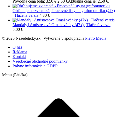
Pôvodná cena bola: 3,50 €.
2,50
€
Aktuálna cena je: 2,50 €.
Obťahujeme zvieratká | Pracovné listy na grafomotoriku (47x)
| Tlačená verzia
4,30
€
Mandaly | Antistresové Omaľovánky (47x) | Tlačená verzia
5,00
€
© 2025 Nasedeticky.sk | Vytvorené v spolupráci s
Pietro Media
O nás
Reklama
Kontakt
Všeobecné obchodné podmienky
Právne informácie a GDPR
Menu (Pätička)