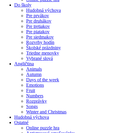
Do školy
Hudobná výchova
Pre prvákov
Pre druhákov
Pre tretiakov
Pre piatakov
Pre siedmakov
Rozvrhy hodín
Školské prázdniny
Triedne menovky
Vybrané slová
Angličtina
Animals
Autumn
Days of the week
Emotions
Fruit
Numbers
Rozprávky
Songs
Winter and Christmas
Hudobná výchova
Ostatné
Online puzzle hra