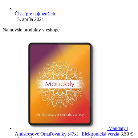
Čísla pre najmenších
15. apríla 2021
Najnovšie produkty v eshope
Mandaly |
Antistresové Omaľovánky (47x) | Elektronická verzia
3,50
€