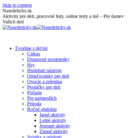
Skip to content
Nasedeticky.sk
Aktivity pre deti, pracovné listy, online testy a iné – Pre úsmev
Vašich detí
Tvoríme s deťmi
Cirkus
Dopravné prostriedky
Hry
Hudobné nástroje
Omaľovánky pre deti
Ovocie a zelenina
Pesničky pre deti
Počasie
Pre najmenších
Príroda
Ročné obdobia
Jarné aktivity
Letné aktivity
Jesenné aktivity
Zimné aktivity
Sviatky a udalosti