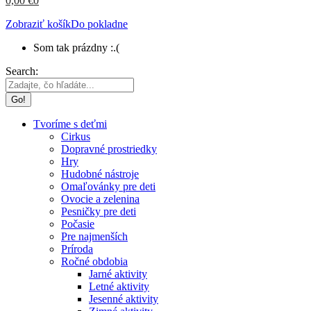
0,00
€
0
Zobraziť košík
Do pokladne
Som tak prázdny :.(
Search:
Tvoríme s deťmi
Cirkus
Dopravné prostriedky
Hry
Hudobné nástroje
Omaľovánky pre deti
Ovocie a zelenina
Pesničky pre deti
Počasie
Pre najmenších
Príroda
Ročné obdobia
Jarné aktivity
Letné aktivity
Jesenné aktivity