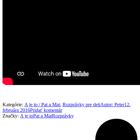
Kategórie:
A je to / Pat a Mat
,
Rozprávky pre deti
Autor:
Peter
12.
februára 2016
Pridať komentár
Značky:
A je to
Pat a Mat
Rozprávky