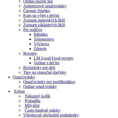
Online puzzle hra
Antistresové omaľovánky
Časopis Smejko
Kam na výlet s deťmi
Zoznam materských škôl
Zoznam základných škôl
Pre rodičov
Bábätko
Tehotenstvo
Výchova
Zdravie
Recepty
LM Good Food recepty
Varíme s deťmi
Rozprávky pre deti
Tipy na vianočné darčeky
Omaľovánky
Omaľovánky pre predškolákov
Online omaľovánky
Eshop
Nákupný košík
Pokladňa
Môj účet
Často kladené otázky
Všeobecné obchodné podmienky