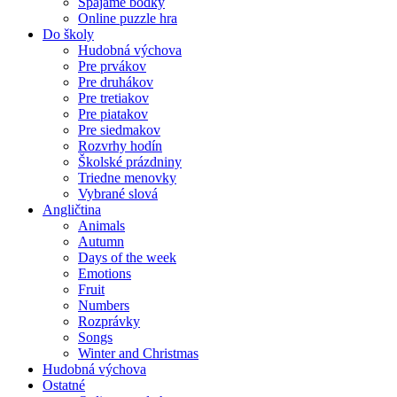
Spájame bodky
Online puzzle hra
Do školy
Hudobná výchova
Pre prvákov
Pre druhákov
Pre tretiakov
Pre piatakov
Pre siedmakov
Rozvrhy hodín
Školské prázdniny
Triedne menovky
Vybrané slová
Angličtina
Animals
Autumn
Days of the week
Emotions
Fruit
Numbers
Rozprávky
Songs
Winter and Christmas
Hudobná výchova
Ostatné