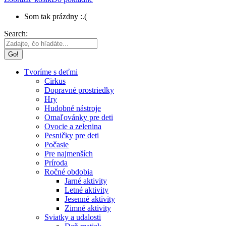
Som tak prázdny :.(
Search:
Tvoríme s deťmi
Cirkus
Dopravné prostriedky
Hry
Hudobné nástroje
Omaľovánky pre deti
Ovocie a zelenina
Pesničky pre deti
Počasie
Pre najmenších
Príroda
Ročné obdobia
Jarné aktivity
Letné aktivity
Jesenné aktivity
Zimné aktivity
Sviatky a udalosti