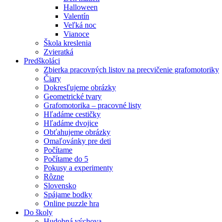
Halloween
Valentín
Veľká noc
Vianoce
Škola kreslenia
Zvieratká
Predškoláci
Zbierka pracovných listov na precvičenie grafomotoriky
Čiary
Dokresľujeme obrázky
Geometrické tvary
Grafomotorika – pracovné listy
Hľadáme cestičky
Hľadáme dvojice
Obťahujeme obrázky
Omaľovánky pre deti
Počítame
Počítame do 5
Pokusy a experimenty
Rôzne
Slovensko
Spájame bodky
Online puzzle hra
Do školy
Hudobná výchova