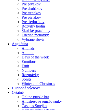
Pre prvákov
Pre druhákov
Pre tretiakov
Pre piatakov
Pre siedmakov
Rozvrhy hodín
Školské prázdniny
Triedne menovky
Vybrané slová
Angličtina
Animals
Autumn
Days of the week
Emotions
Fruit
Numbers
Rozprávky
Songs
Winter and Christmas
Hudobná výchova
Ostatné
Online puzzle hra
Antistresové omaľovánky
Časopis Smejko