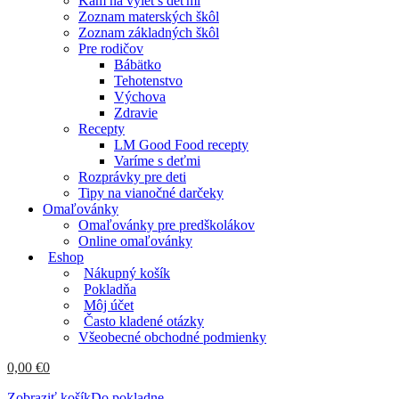
Kam na výlet s deťmi
Zoznam materských škôl
Zoznam základných škôl
Pre rodičov
Bábätko
Tehotenstvo
Výchova
Zdravie
Recepty
LM Good Food recepty
Varíme s deťmi
Rozprávky pre deti
Tipy na vianočné darčeky
Omaľovánky
Omaľovánky pre predškolákov
Online omaľovánky
Eshop
Nákupný košík
Pokladňa
Môj účet
Často kladené otázky
Všeobecné obchodné podmienky
0,00
€
0
Zobraziť košík
Do pokladne