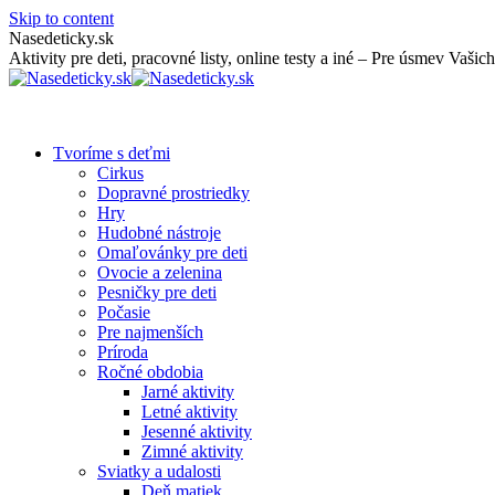
Skip to content
Nasedeticky.sk
Aktivity pre deti, pracovné listy, online testy a iné – Pre úsmev Vašich
Tvoríme s deťmi
Cirkus
Dopravné prostriedky
Hry
Hudobné nástroje
Omaľovánky pre deti
Ovocie a zelenina
Pesničky pre deti
Počasie
Pre najmenších
Príroda
Ročné obdobia
Jarné aktivity
Letné aktivity
Jesenné aktivity
Zimné aktivity
Sviatky a udalosti
Deň matiek