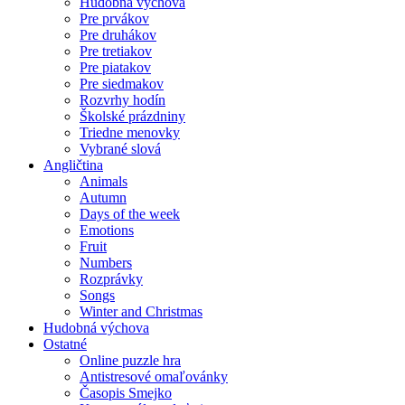
Hudobná výchova
Pre prvákov
Pre druhákov
Pre tretiakov
Pre piatakov
Pre siedmakov
Rozvrhy hodín
Školské prázdniny
Triedne menovky
Vybrané slová
Angličtina
Animals
Autumn
Days of the week
Emotions
Fruit
Numbers
Rozprávky
Songs
Winter and Christmas
Hudobná výchova
Ostatné
Online puzzle hra
Antistresové omaľovánky
Časopis Smejko