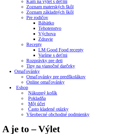
Kam na výlet s deťmi
Zoznam materských škôl
Zoznam základných škôl
Pre rodičov
Bábätko
Tehotenstvo
Výchova
Zdravie
Recepty
LM Good Food recepty
Varíme s deťmi
Rozprávky pre deti
Tipy na vianočné darčeky
Omaľovánky
Omaľovánky pre predškolákov
Online omaľovánky
Eshop
Nákupný košík
Pokladňa
Môj účet
Často kladené otázky
Všeobecné obchodné podmienky
A je to – Výlet