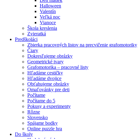
Deň matiek
Halloween
Valentín
Veľká noc
Vianoce
Škola kreslenia
Zvieratká
Predškoláci
Zbierka pracovných listov na precvičenie grafomotoriky
Čiary
Dokresľujeme obrázky
Geometrické tvary
Grafomotorika – pracovné listy
Hľadáme cestičky
Hľadáme dvojice
Obťahujeme obrázky
Omaľovánky pre deti
Počítame
Počítame do 5
Pokusy a experimenty
Rôzne
Slovensko
Spájame bodky
Online puzzle hra
Do školy