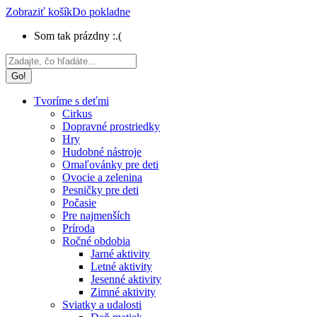
Zobraziť košík
Do pokladne
Som tak prázdny :.(
Search:
Tvoríme s deťmi
Cirkus
Dopravné prostriedky
Hry
Hudobné nástroje
Omaľovánky pre deti
Ovocie a zelenina
Pesničky pre deti
Počasie
Pre najmenších
Príroda
Ročné obdobia
Jarné aktivity
Letné aktivity
Jesenné aktivity
Zimné aktivity
Sviatky a udalosti