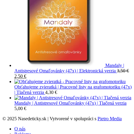
Mandaly |
Antistresové Omaľovánky (47x) | Elektronická verzia
3,50
€
Pôvodná
Aktuálna
2,50
€
cena
cena
bola:
je:
Obťahujeme zvieratká | Pracovné listy na grafomotoriku (47x)
3,50 €.
2,50 €.
| Tlačená verzia
4,30
€
Mandaly | Antistresové Omaľovánky (47x) | Tlačená verzia
5,00
€
© 2025 Nasedeticky.sk | Vytvorené v spolupráci s
Pietro Media
O nás