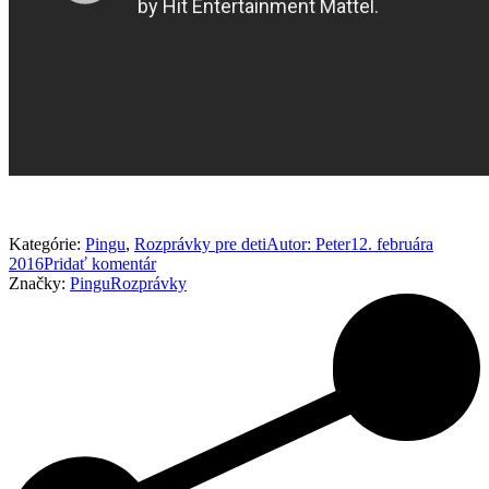
Kategórie:
Pingu
,
Rozprávky pre deti
Autor:
Peter
12. februára
2016
Pridať komentár
Značky:
Pingu
Rozprávky