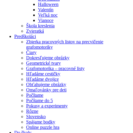
Halloween
Valentín
Veľká noc
Vianoce
Škola kreslenia
Zvieratká
Predškoláci
Zbierka pracovných listov na precvičenie
grafomotoriky
Čiary
Dokresľujeme obrázky
Geometrické tvary
Grafomotorika – pracovné listy
Hľadáme cestičky
Hľadáme dvojice
Obťahujeme obrázky
Omaľovánky pre deti
Počítame
Počítame do 5
Pokusy a experimenty
Rôzne
Slovensko
Spájame bodky
Online puzzle hra
Do školy