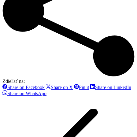
Zdieľať na:
Share
Share
Share
Sh
Share on Facebook
Share on X
Pin it
Share on LinkedIn
on
on
on
on
Share
Share on WhatsApp
Facebook
X
Pinterest
Li
on
Post
WhatsApp
navigation