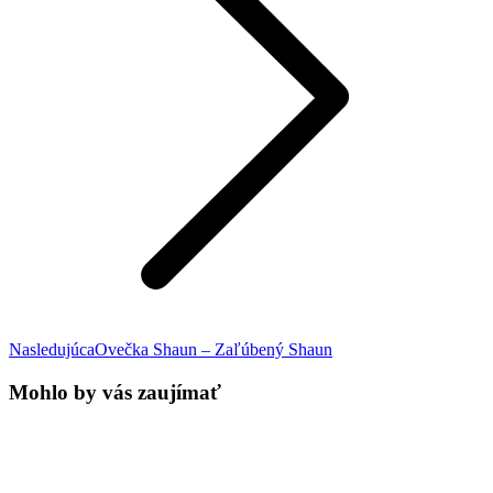
Next
Nasledujúca
Ovečka Shaun – Zaľúbený Shaun
post:
Mohlo by vás zaujímať