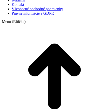
Reklama
Kontakt
Všeobecné obchodné podmienky
Právne informácie a GDPR
Menu (Pätička)
t
T