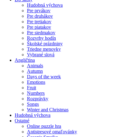
Hudobná výchova
Pre prvákov
Pre druhákov
Pre tretiakov
Pre piatakov
Pre siedmakov
Rozvrhy hodín
Školské prázdniny
Triedne menovky
Vybrané slová
Angličtina
Animals
Autumn
Days of the week
Emotions
Fruit
Numbers
Rozprávky
Songs
Winter and Christmas
Hudobná výchova
Ostatné
Online puzzle hra
Antistresové omaľovánky