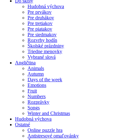
Do školy
Hudobná výchova
Pre prvákov
Pre druhákov
Pre tretiakov
Pre piatakov
Pre siedmakov
Rozvrhy hodín
Školské prázdniny
Triedne menovky
Vybrané slová
Angličtina
Animals
Autumn
Days of the week
Emotions
Fruit
Numbers
Rozprávky
Songs
Winter and Christmas
Hudobná výchova
Ostatné
Online puzzle hra
Antistresové omaľovánky