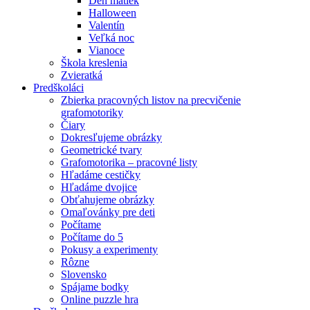
Deň matiek
Halloween
Valentín
Veľká noc
Vianoce
Škola kreslenia
Zvieratká
Predškoláci
Zbierka pracovných listov na precvičenie
grafomotoriky
Čiary
Dokresľujeme obrázky
Geometrické tvary
Grafomotorika – pracovné listy
Hľadáme cestičky
Hľadáme dvojice
Obťahujeme obrázky
Omaľovánky pre deti
Počítame
Počítame do 5
Pokusy a experimenty
Rôzne
Slovensko
Spájame bodky
Online puzzle hra