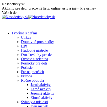
Skip
Nasedeticky.sk
to
Aktivity pre deti, pracovné listy, online testy a iné – Pre úsmev
content
Vašich detí
Tvoríme s deťmi
Cirkus
Dopravné prostriedky
Hry
Hudobné nástroje
Omaľovánky pre deti
Ovocie a zelenina
Pesničky pre deti
Počasie
Pre najmenších
Príroda
Ročné obdobia
Jarné aktivity
Letné aktivity
Jesenné aktivity
Zimné aktivity
Sviatky a udalosti
Deň matiek