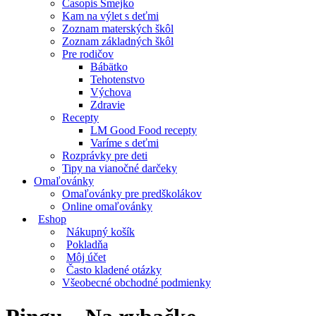
Časopis Smejko
Kam na výlet s deťmi
Zoznam materských škôl
Zoznam základných škôl
Pre rodičov
Bábätko
Tehotenstvo
Výchova
Zdravie
Recepty
LM Good Food recepty
Varíme s deťmi
Rozprávky pre deti
Tipy na vianočné darčeky
Omaľovánky
Omaľovánky pre predškolákov
Online omaľovánky
Eshop
Nákupný košík
Pokladňa
Môj účet
Často kladené otázky
Všeobecné obchodné podmienky