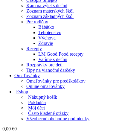
Časopis Smejko
Kam na výlet s deťmi
Zoznam materských škôl
Zoznam základných škôl
Pre rodičov
Bábätko
Tehotenstvo
Výchova
Zdravie
Recepty
LM Good Food recepty
Varíme s deťmi
Rozprávky pre deti
Tipy na vianočné darčeky
Omaľovánky
Omaľovánky pre predškolákov
Online omaľovánky
Eshop
Nákupný košík
Pokladňa
Môj účet
Často kladené otázky
Všeobecné obchodné podmienky
0,00
€
0