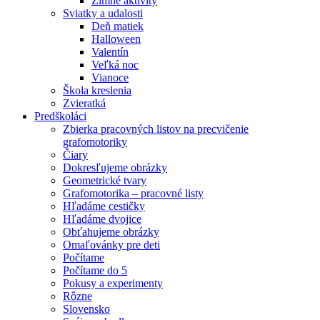
Zimné aktivity
Sviatky a udalosti
Deň matiek
Halloween
Valentín
Veľká noc
Vianoce
Škola kreslenia
Zvieratká
Predškoláci
Zbierka pracovných listov na precvičenie
grafomotoriky
Čiary
Dokresľujeme obrázky
Geometrické tvary
Grafomotorika – pracovné listy
Hľadáme cestičky
Hľadáme dvojice
Obťahujeme obrázky
Omaľovánky pre deti
Počítame
Počítame do 5
Pokusy a experimenty
Rôzne
Slovensko