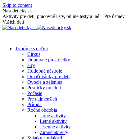
Skip to content
Nasedeticky.sk
Aktivity pre deti, pracovné listy, online testy a iné – Pre úsmev
Vašich detí
Tvoríme s deťmi
Cirkus
Dopravné prostriedky
Hry
Hudobné nástroje
Omaľovánky pre deti
Ovocie a zelenina
Pesničky pre deti
Počasie
Pre najmenších
Príroda
Ročné obdobia
Jarné aktivity
Letné aktivity
Jesenné aktivity
Zimné aktivity
Sviatky a udalosti