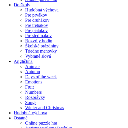
Do školy
Hudobná výchova
Pre prvákov
Pre druhákov
Pre tretiakov
Pre piatakov
Pre siedmakov
Rozvrhy hodín
Školské prázdniny
Triedne menovky
Vybrané slová
Angličtina
Animals
Autumn
Days of the week
Emotions
Fruit
Numbers
Rozprávky
Songs
Winter and Christmas
Hudobná výchova
Ostatné
Online puzzle hra