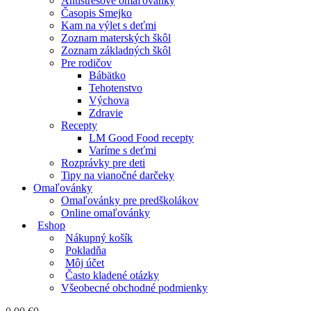
Antistresové omaľovánky
Časopis Smejko
Kam na výlet s deťmi
Zoznam materských škôl
Zoznam základných škôl
Pre rodičov
Bábätko
Tehotenstvo
Výchova
Zdravie
Recepty
LM Good Food recepty
Varíme s deťmi
Rozprávky pre deti
Tipy na vianočné darčeky
Omaľovánky
Omaľovánky pre predškolákov
Online omaľovánky
Eshop
Nákupný košík
Pokladňa
Môj účet
Často kladené otázky
Všeobecné obchodné podmienky