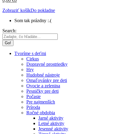
0,00
€
0
Zobraziť košík
Do pokladne
Som tak prázdny :.(
Search:
Tvoríme s deťmi
Cirkus
Dopravné prostriedky
Hry
Hudobné nástroje
Omaľovánky pre deti
Ovocie a zelenina
Pesničky pre deti
Počasie
Pre najmenších
Príroda
Ročné obdobia
Jarné aktivity
Letné aktivity
Jesenné aktivity