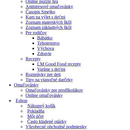
Online puzzle hra
Antistresové omaľovánky
Časopis Smejko
Kam na výlet s deťmi
Zoznam materských škôl
Zoznam základných škôl
Pre rodičov
Bábätko
Tehotenstvo
Výchova
Zdravie
Recepty
LM Good Food recepty
Varíme s deťmi
Rozprávky pre deti
Tipy na vianočné darčeky
Omaľovánky
Omaľovánky pre predškolákov
Online omaľovánky
Eshop
Nákupný košík
Pokladňa
Môj účet
Často kladené otázky
Všeobecné obchodné podmienky