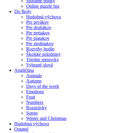
Spájame bodky
Online puzzle hra
Do školy
Hudobná výchova
Pre prvákov
Pre druhákov
Pre tretiakov
Pre piatakov
Pre siedmakov
Rozvrhy hodín
Školské prázdniny
Triedne menovky
Vybrané slová
Angličtina
Animals
Autumn
Days of the week
Emotions
Fruit
Numbers
Rozprávky
Songs
Winter and Christmas
Hudobná výchova
Ostatné