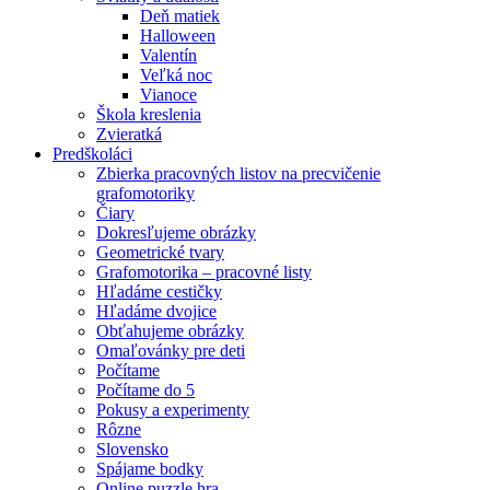
Deň matiek
Halloween
Valentín
Veľká noc
Vianoce
Škola kreslenia
Zvieratká
Predškoláci
Zbierka pracovných listov na precvičenie
grafomotoriky
Čiary
Dokresľujeme obrázky
Geometrické tvary
Grafomotorika – pracovné listy
Hľadáme cestičky
Hľadáme dvojice
Obťahujeme obrázky
Omaľovánky pre deti
Počítame
Počítame do 5
Pokusy a experimenty
Rôzne
Slovensko
Spájame bodky
Online puzzle hra