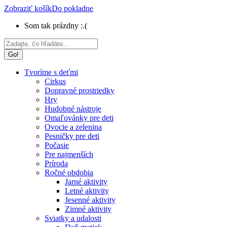
Zobraziť košík
Do pokladne
Som tak prázdny :.(
Search:
Tvoríme s deťmi
Cirkus
Dopravné prostriedky
Hry
Hudobné nástroje
Omaľovánky pre deti
Ovocie a zelenina
Pesničky pre deti
Počasie
Pre najmenších
Príroda
Ročné obdobia
Jarné aktivity
Letné aktivity
Jesenné aktivity
Zimné aktivity
Sviatky a udalosti