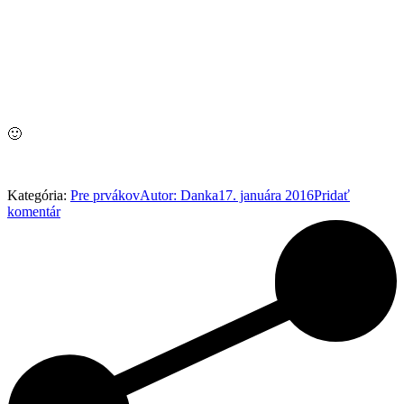
🙂
Kategória:
Pre prvákov
Autor:
Danka
17. januára 2016
Pridať
komentár