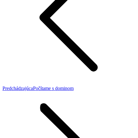
Previous
Predchádzajúca
Počítame s dominom
post: