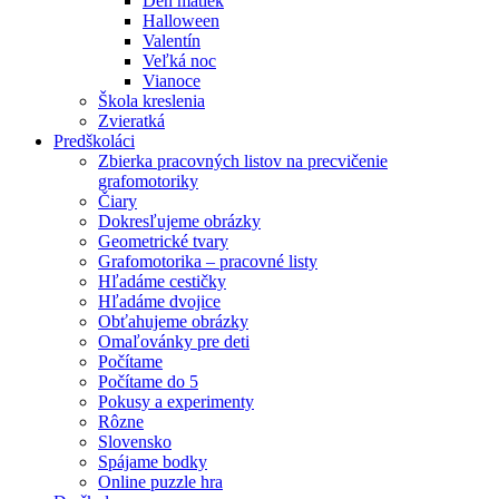
Deň matiek
Halloween
Valentín
Veľká noc
Vianoce
Škola kreslenia
Zvieratká
Predškoláci
Zbierka pracovných listov na precvičenie
grafomotoriky
Čiary
Dokresľujeme obrázky
Geometrické tvary
Grafomotorika – pracovné listy
Hľadáme cestičky
Hľadáme dvojice
Obťahujeme obrázky
Omaľovánky pre deti
Počítame
Počítame do 5
Pokusy a experimenty
Rôzne
Slovensko
Spájame bodky
Online puzzle hra