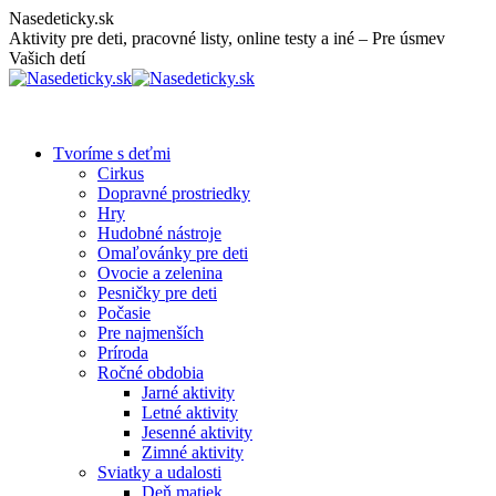
Skip
Nasedeticky.sk
to
Aktivity pre deti, pracovné listy, online testy a iné – Pre úsmev
content
Vašich detí
Tvoríme s deťmi
Cirkus
Dopravné prostriedky
Hry
Hudobné nástroje
Omaľovánky pre deti
Ovocie a zelenina
Pesničky pre deti
Počasie
Pre najmenších
Príroda
Ročné obdobia
Jarné aktivity
Letné aktivity
Jesenné aktivity
Zimné aktivity
Sviatky a udalosti
Deň matiek