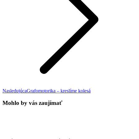
Next
Nasledujúca
Grafomotorika – kreslíme kolesá
post:
Mohlo by vás zaujímať