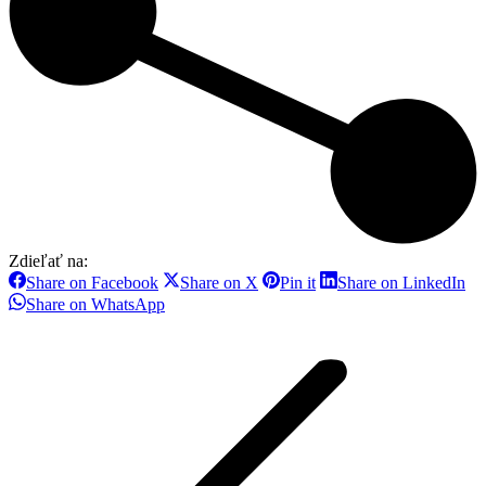
Zdieľať na:
Share
Share
Share
Sh
Share on Facebook
Share on X
Pin it
Share on LinkedIn
on
on
on
on
Share
Share on WhatsApp
Facebook
X
Pinterest
Li
on
Post
WhatsApp
navigation