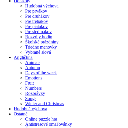
Do školy
Hudobná výchova
Pre prvákov
Pre druhákov
Pre tretiakov
Pre piatakov
Pre siedmakov
Rozvrhy hodín
Školské prázdniny
Triedne menovky
Vybrané slová
Angličtina
Animals
Autumn
Days of the week
Emotions
Fruit
Numbers
Rozprávky
Songs
Winter and Christmas
Hudobná výchova
Ostatné
Online puzzle hra
Antistresové omaľovánky