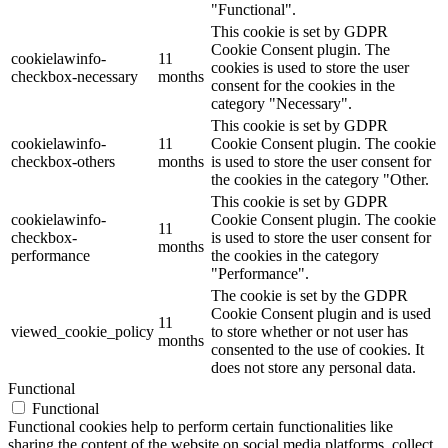
"Functional".
This cookie is set by GDPR
Cookie Consent plugin. The
cookielawinfo-
11
cookies is used to store the user
checkbox-necessary
months
consent for the cookies in the
category "Necessary".
This cookie is set by GDPR
cookielawinfo-
11
Cookie Consent plugin. The cookie
checkbox-others
months
is used to store the user consent for
the cookies in the category "Other.
This cookie is set by GDPR
cookielawinfo-
Cookie Consent plugin. The cookie
11
checkbox-
is used to store the user consent for
months
performance
the cookies in the category
"Performance".
The cookie is set by the GDPR
Cookie Consent plugin and is used
11
viewed_cookie_policy
to store whether or not user has
months
consented to the use of cookies. It
does not store any personal data.
Functional
Functional
Functional cookies help to perform certain functionalities like
sharing the content of the website on social media platforms, collect