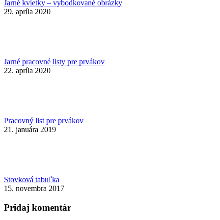
Jarné kvietky – vybodkované obrázky
29. apríla 2020
Jarné pracovné listy pre prvákov
22. apríla 2020
Pracovný list pre prvákov
21. januára 2019
Stovková tabuľka
15. novembra 2017
Pridaj komentár