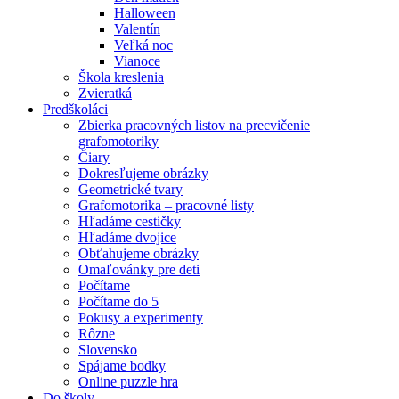
Halloween
Valentín
Veľká noc
Vianoce
Škola kreslenia
Zvieratká
Predškoláci
Zbierka pracovných listov na precvičenie
grafomotoriky
Čiary
Dokresľujeme obrázky
Geometrické tvary
Grafomotorika – pracovné listy
Hľadáme cestičky
Hľadáme dvojice
Obťahujeme obrázky
Omaľovánky pre deti
Počítame
Počítame do 5
Pokusy a experimenty
Rôzne
Slovensko
Spájame bodky
Online puzzle hra
Do školy