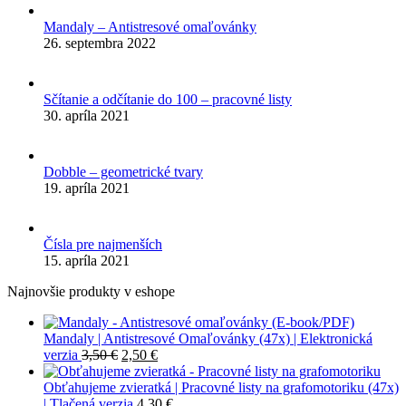
Mandaly – Antistresové omaľovánky
26. septembra 2022
Sčítanie a odčítanie do 100 – pracovné listy
30. apríla 2021
Dobble – geometrické tvary
19. apríla 2021
Čísla pre najmenších
15. apríla 2021
Najnovšie produkty v eshope
Mandaly | Antistresové Omaľovánky (47x) | Elektronická
Pôvodná
Aktuálna
verzia
3,50
€
2,50
€
cena
cena
bola:
je:
Obťahujeme zvieratká | Pracovné listy na grafomotoriku (47x)
3,50 €.
2,50 €.
| Tlačená verzia
4,30
€