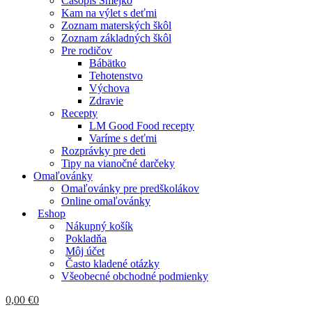
Časopis Smejko
Kam na výlet s deťmi
Zoznam materských škôl
Zoznam základných škôl
Pre rodičov
Bábätko
Tehotenstvo
Výchova
Zdravie
Recepty
LM Good Food recepty
Varíme s deťmi
Rozprávky pre deti
Tipy na vianočné darčeky
Omaľovánky
Omaľovánky pre predškolákov
Online omaľovánky
Eshop
Nákupný košík
Pokladňa
Môj účet
Často kladené otázky
Všeobecné obchodné podmienky
0,00
€
0