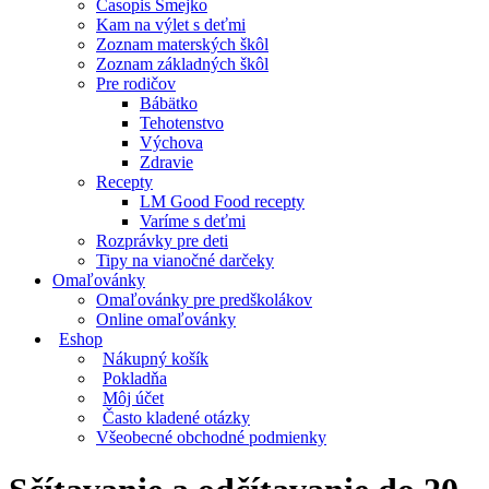
Časopis Smejko
Kam na výlet s deťmi
Zoznam materských škôl
Zoznam základných škôl
Pre rodičov
Bábätko
Tehotenstvo
Výchova
Zdravie
Recepty
LM Good Food recepty
Varíme s deťmi
Rozprávky pre deti
Tipy na vianočné darčeky
Omaľovánky
Omaľovánky pre predškolákov
Online omaľovánky
Eshop
Nákupný košík
Pokladňa
Môj účet
Často kladené otázky
Všeobecné obchodné podmienky