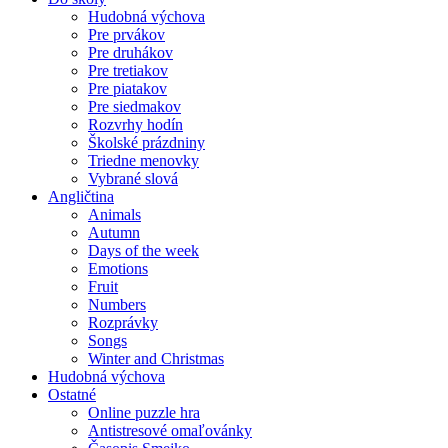
Hudobná výchova
Pre prvákov
Pre druhákov
Pre tretiakov
Pre piatakov
Pre siedmakov
Rozvrhy hodín
Školské prázdniny
Triedne menovky
Vybrané slová
Angličtina
Animals
Autumn
Days of the week
Emotions
Fruit
Numbers
Rozprávky
Songs
Winter and Christmas
Hudobná výchova
Ostatné
Online puzzle hra
Antistresové omaľovánky