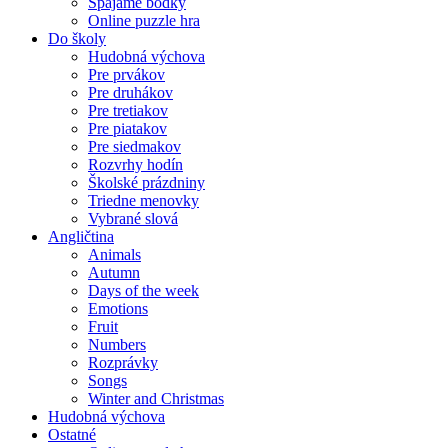
Spájame bodky
Online puzzle hra
Do školy
Hudobná výchova
Pre prvákov
Pre druhákov
Pre tretiakov
Pre piatakov
Pre siedmakov
Rozvrhy hodín
Školské prázdniny
Triedne menovky
Vybrané slová
Angličtina
Animals
Autumn
Days of the week
Emotions
Fruit
Numbers
Rozprávky
Songs
Winter and Christmas
Hudobná výchova
Ostatné