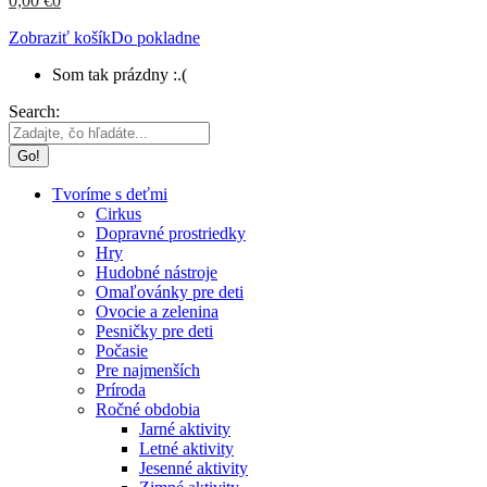
0,00
€
0
Zobraziť košík
Do pokladne
Som tak prázdny :.(
Search:
Tvoríme s deťmi
Cirkus
Dopravné prostriedky
Hry
Hudobné nástroje
Omaľovánky pre deti
Ovocie a zelenina
Pesničky pre deti
Počasie
Pre najmenších
Príroda
Ročné obdobia
Jarné aktivity
Letné aktivity
Jesenné aktivity