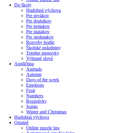
Do školy
Hudobná výchova
Pre prvákov
Pre druhákov
Pre tretiakov
Pre piatakov
Pre siedmakov
Rozvrhy hodín
Školské prázdniny
Triedne menovky
Vybrané slová
Angličtina
Animals
Autumn
Days of the week
Emotions
Fruit
Numbers
Rozprávky
Songs
Winter and Christmas
Hudobná výchova
Ostatné
Online puzzle hra