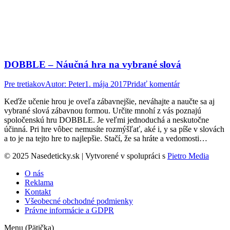
DOBBLE – Náučná hra na vybrané slová
Pre tretiakov
Autor:
Peter
1. mája 2017
Pridať komentár
Keďže učenie hrou je oveľa zábavnejšie, neváhajte a naučte sa aj
vybrané slová zábavnou formou. Určite mnohí z vás poznajú
spoločenskú hru DOBBLE. Je veľmi jednoduchá a neskutočne
účinná. Pri hre vôbec nemusíte rozmýšľať, aké i, y sa píše v slovách
a to je na tejto hre to najlepšie. Stačí, že sa hráte a vedomosti…
© 2025 Nasedeticky.sk | Vytvorené v spolupráci s
Pietro Media
O nás
Reklama
Kontakt
Všeobecné obchodné podmienky
Právne informácie a GDPR
Menu (Pätička)