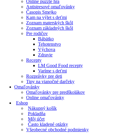
Online puzzle hra
Antistresové omaľovánky
Časopis Smejko
Kam na výlet s deťmi
Zoznam materských škôl
Zoznam základných škôl
Pre rodičov
Bábätko
Tehotenstvo
Výchova
Zdravie
Recepty
LM Good Food recepty
Varíme s deťmi
Rozprávky pre deti
Tipy na vianočné darčeky
Omaľovánky
Omaľovánky pre predškolákov
Online omaľovánky
Eshop
Nákupný košík
Pokladňa
Môj účet
Často kladené otázky
Všeobecné obchodné podmienky