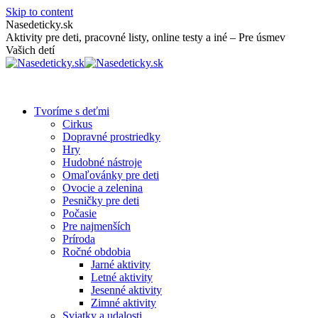
Skip to content
Nasedeticky.sk
Aktivity pre deti, pracovné listy, online testy a iné – Pre úsmev
Vašich detí
Tvoríme s deťmi
Cirkus
Dopravné prostriedky
Hry
Hudobné nástroje
Omaľovánky pre deti
Ovocie a zelenina
Pesničky pre deti
Počasie
Pre najmenších
Príroda
Ročné obdobia
Jarné aktivity
Letné aktivity
Jesenné aktivity
Zimné aktivity
Sviatky a udalosti