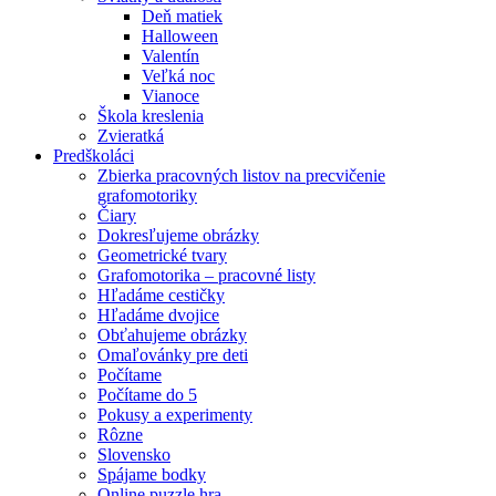
Deň matiek
Halloween
Valentín
Veľká noc
Vianoce
Škola kreslenia
Zvieratká
Predškoláci
Zbierka pracovných listov na precvičenie
grafomotoriky
Čiary
Dokresľujeme obrázky
Geometrické tvary
Grafomotorika – pracovné listy
Hľadáme cestičky
Hľadáme dvojice
Obťahujeme obrázky
Omaľovánky pre deti
Počítame
Počítame do 5
Pokusy a experimenty
Rôzne
Slovensko
Spájame bodky
Online puzzle hra