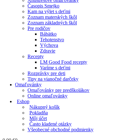
Antistresové omaľovánky
Časopis Smejko
Kam na výlet s deťmi
Zoznam materských škôl
Zoznam základných škôl
Pre rodičov
Bábätko
Tehotenstvo
Výchova
Zdravie
Recepty
LM Good Food recepty
Varíme s deťmi
Rozprávky pre deti
Tipy na vianočné darčeky
Omaľovánky
Omaľovánky pre predškolákov
Online omaľovánky
Eshop
Nákupný košík
Pokladňa
Môj účet
Často kladené otázky
Všeobecné obchodné podmienky