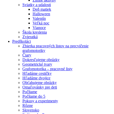
Zimné aktivity
Sviatky a udalosti
Deň matiek
Halloween
Valentín
Veľká noc
Vianoce
Škola kreslenia
Zvieratká
Predškoláci
Zbierka pracovných listov na precvičenie
grafomotoriky
Čiary
Dokresľujeme obrázky
Geometrické tvary
Grafomotorika – pracovné listy
Hľadáme cestičky
Hľadáme dvojice
Obťahujeme obrázky
Omaľovánky pre deti
Počítame
Počítame do 5
Pokusy a experimenty
Rôzne
Slovensko